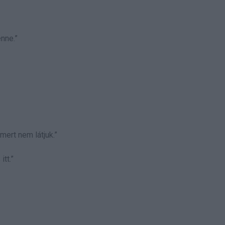
nne.”
mert nem látjuk.”
itt.”