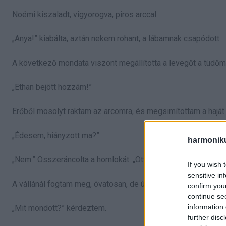
Noémi kiszaladt, vigyorogva, piros arccal.
„Anya!” kiabálta, aztán nekem rohant, a lábamnak csapódott.
A következő mondata viszont megállította a levegőt a tüdőm
„Ethan bejött hozzám!”
Erőből mosolyt raktam az arcomra, és megsimítottam a haját.
„Édesem, hiányzott ma?”
harmonik
„Nem.” Összeráncolta a homlokát. „Ott volt. Az oviban.”
If you wish 
sensitive in
A vállánál fogtam meg, óvatosan, de úgy, hogy érezzem, tényl
confirm you
continue se
information 
„Mit mondott?” kérdeztem.
further disc