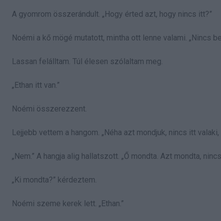
A gyomrom összerándult. „Hogy érted azt, hogy nincs itt?”
Noémi a kő mögé mutatott, mintha ott lenne valami. „Nincs be
Lassan felálltam. Túl élesen szólaltam meg.
„Ethan itt van.”
Noémi összerezzent.
Lejjebb vettem a hangom. „Néha azt mondjuk, nincs itt valaki, 
„Nem.” A hangja alig hallatszott. „Ő mondta. Azt mondta, nincs 
„Ki mondta?” kérdeztem.
Noémi szeme kerek lett. „Ethan.”