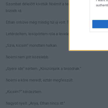
Szombat délelőtt kivittük Noémit a temetőbe. Fehér margarét
authenti
bíznék rá.
Ethan sírköve még mindig túl új volt. Túl tiszta. Túl élesek vol
Letérdeltem, lesöpörtem róla a leveleket.
„Szia, kicsim” mondtam halkan.
Noémi nem jött közelebb.
„Gyere ide” kértem. „Köszönjünk a tesódnak.”
Noémi a kőre meredt, aztán megfeszült.
„Kicsim?” kérdeztem.
Nagyot nyelt. „Anya, Ethan nincs itt.”