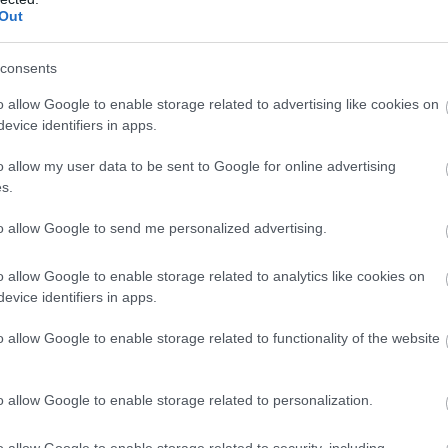
Out
consents
o allow Google to enable storage related to advertising like cookies on
evice identifiers in apps.
yerekek mondanak ezt azt.”
o allow my user data to be sent to Google for online advertising
s.
to allow Google to send me personalized advertising.
ledne.
o allow Google to enable storage related to analytics like cookies on
evice identifiers in apps.
t.
o allow Google to enable storage related to functionality of the website
o allow Google to enable storage related to personalization.
 ott maradt velünk.
o allow Google to enable storage related to security, including