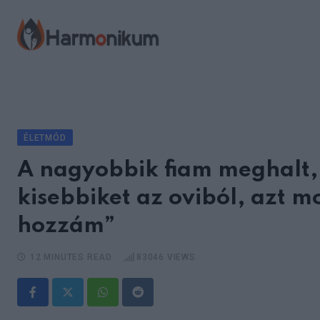
Skip
to
content
ÉLETMÓD
A nagyobbik fiam meghalt,
kisebbiket az oviból, azt m
hozzám”
12 MINUTES READ
83046
VIEWS
Whatsapp
Reddit