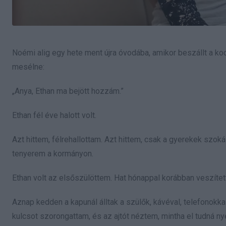
Noémi alig egy hete ment újra óvodába, amikor beszállt a k
mesélne:
„Anya, Ethan ma bejött hozzám.”
Ethan fél éve halott volt.
Azt hittem, félrehallottam. Azt hittem, csak a gyerekek szo
tenyerem a kormányon.
Ethan volt az elsőszülöttem. Hat hónappal korábban veszítet
Aznap kedden a kapunál álltak a szülők, kávéval, telefonokkal
kulcsot szorongattam, és az ajtót néztem, mintha el tudná ny