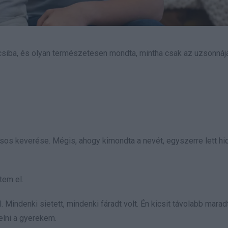
ocsiba, és olyan természetesen mondta, mintha csak az uzsonnáj
kásos keverése. Mégis, ahogy kimondta a nevét, egyszerre lett hi
tem el.
. Mindenki sietett, mindenki fáradt volt. Én kicsit távolabb marad
elni a gyerekem.