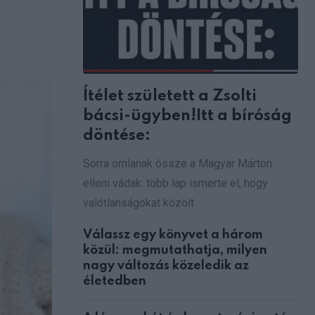
via
Email
Ítélet született a Zsolti
bácsi-ügyben!Itt a bíróság
döntése:
Sorra omlanak össze a Magyar Márton
elleni vádak: több lap ismerte el, hogy
valótlanságokat közölt
Válassz egy könyvet a három
közül: megmutathatja, milyen
nagy változás közeledik az
életedben