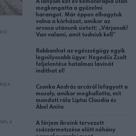
A lányom két év kemoterápia után
megkongatta a győzelmi
harangot. Már éppen elhagytuk
volna a kórházat, amikor az
orvosa utánunk sietett: „Várjanak!
áról
Van valami, amit tudniuk kell”
Robbanhat az egészségügy egyik
legsúlyosabb ügye: Hegedűs Zsolt
feljelentése hatalmas lavinát
indíthat el!
deg a
Csonka András arcáról lefagyott a
mosoly, amikor meghallotta, mit
mondott róla Liptai Claudia és
Ábel Anita
tam, a
A férjem ikreink tervezett
császármetszése előtt néhány