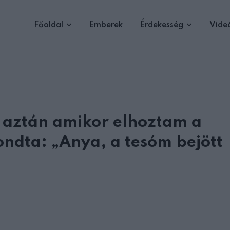
Főoldal
Emberek
Érdekesség
Vide
 aztán amikor elhoztam a
ondta: „Anya, a tesóm bejött