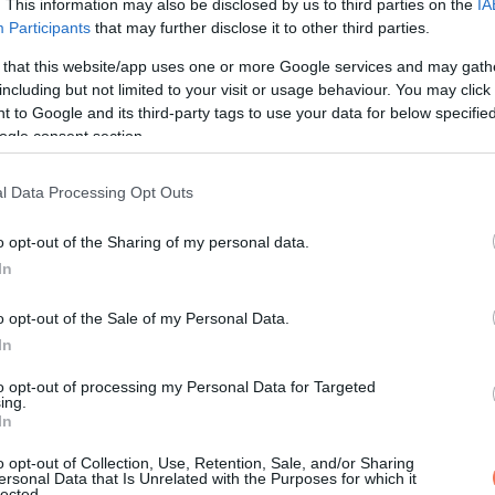
. This information may also be disclosed by us to third parties on the
IA
Participants
that may further disclose it to other third parties.
 that this website/app uses one or more Google services and may gath
including but not limited to your visit or usage behaviour. You may click 
 to Google and its third-party tags to use your data for below specifi
lintottam, mintha ez teljesen hétköznapi lenne, aztán betettem a
ogle consent section.
l Data Processing Opt Outs
. Én közben végig az utat néztem, mégis egy másik úton jártam. K
o opt-out of the Sharing of my personal data.
In
ttért a sávjukba.
o opt-out of the Sale of my Personal Data.
In
to opt-out of processing my Personal Data for Targeted
ost nagyon törékeny.” Mintha a gyász miatt már nem lehetnék az 
ing.
In
o opt-out of Collection, Use, Retention, Sale, and/or Sharing
stam semmit. Márk csendben jött be, megállt mögöttem.
ersonal Data that Is Unrelated with the Purposes for which it
lected.