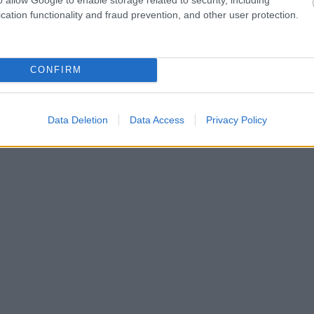
át vittem. Noémi két kézzel fogta a csokrot, komolyan, mintha 
cation functionality and fraud prevention, and other user protection.
tak a betűk.
CONFIRM
Data Deletion
Data Access
Privacy Policy