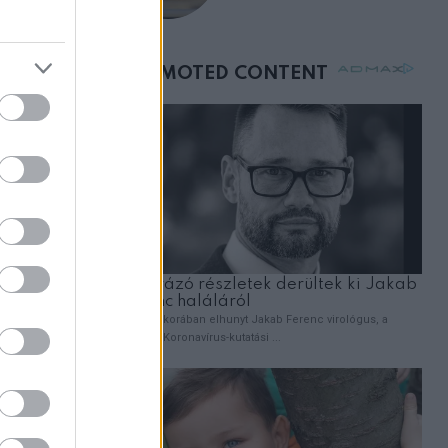
vegyek neki kávét a
születésnapján –
órákkal később
mellettem ült az első
osztályon