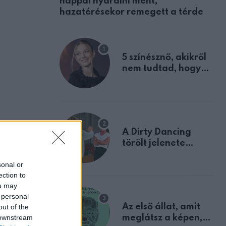
nappal nyaralni ment,
hazatérésekor remegett a térde
5 színésznő, akikről
nem tudtad, hogy
fiúként születtek
A Dirty Dancing
törölt jelenete
megerősíti azt, amit
sonal or
mindannyian
ection to
sejtettünk
ou may
 personal
Az első állat, amit
out of the
 downstream
meglátsz a képen,