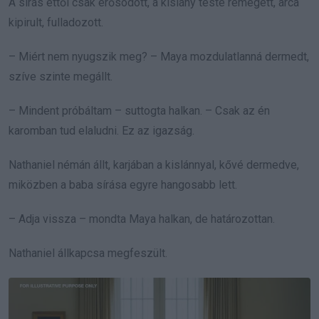
A sírás ettől csak erősödött, a kislány teste remegett, arca
kipirult, fulladozott.
– Miért nem nyugszik meg? – Maya mozdulatlanná dermedt,
szíve szinte megállt.
– Mindent próbáltam – suttogta halkan. – Csak az én
karomban tud elaludni. Ez az igazság.
Nathaniel némán állt, karjában a kislánnyal, kővé dermedve,
miközben a baba sírása egyre hangosabb lett.
– Adja vissza – mondta Maya halkan, de határozottan.
Nathaniel állkapcsa megfeszült.