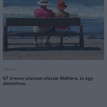
EMBEREK
67 évesen utaztam először Máltára, és úgy
döntöttem,