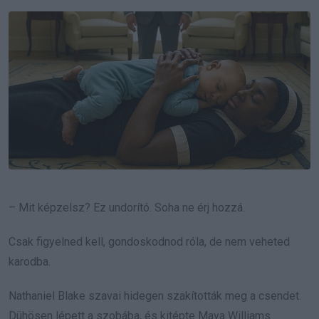
Email
– Mit képzelsz? Ez undorító. Soha ne érj hozzá.
Csak figyelned kell, gondoskodnod róla, de nem veheted
karodba.
Nathaniel Blake szavai hidegen szakították meg a csendet.
Dühösen lépett a szobába, és kitépte Maya Williams