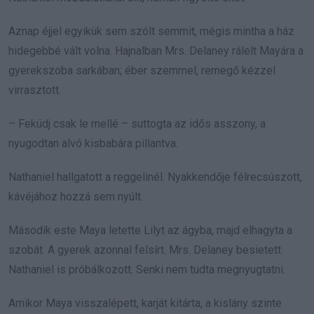
Aznap éjjel egyikük sem szólt semmit, mégis mintha a ház
hidegebbé vált volna. Hajnalban Mrs. Delaney rálelt Mayára a
gyerekszoba sarkában; éber szemmel, remegő kézzel
virrasztott.
– Feküdj csak le mellé – suttogta az idős asszony, a
nyugodtan alvó kisbabára pillantva.
Nathaniel hallgatott a reggelinél. Nyakkendője félrecsúszott,
kávéjához hozzá sem nyúlt.
Második este Maya letette Lilyt az ágyba, majd elhagyta a
szobát. A gyerek azonnal felsírt. Mrs. Delaney besietett.
Nathaniel is próbálkozott. Senki nem tudta megnyugtatni.
Amikor Maya visszalépett, karját kitárta, a kislány szinte