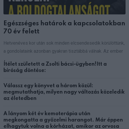
Egészséges határok a kapcsolatokban
70 év felett
Hetvenéves kor után sok minden elcsendesedik körülöttünk,
a gondolataink azonban gyakran tisztábbá válnak. Az ember
Ítélet született a Zsolti bácsi-ügyben!Itt a
bíróság döntése:
Válassz egy könyvet a három közül:
megmutathatja, milyen nagy változás közeledik
az életedben
A lányom két év kemoterápia után
megkongatta a győzelmi harangot. Már éppen
elhagytuk volna a kórházat, amikor az orvosa