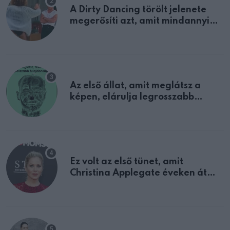
A Dirty Dancing törölt jelenete
megerősíti azt, amit mindannyian
sejtettünk
Az első állat, amit meglátsz a
képen, elárulja legrosszabb
tulajdonságodat
Ez volt az első tünet, amit
Christina Applegate éveken át
félreértett, pedig a szklerózis
multiplex egyértelmű jele volt