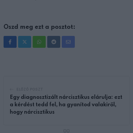
Oszd meg ezt a posztot:
Whatsapp
Reddit
Share
via
Email
ELŐZŐ POSZT
Egy diagnosztizált nárcisztikus elárulja: ezt
a kérdést tedd fel, ha gyanítod valakiről,
hogy nárcisztikus