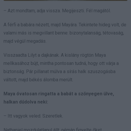
– Azt mondtam, adja vissza. Megijeszti. Fél magától.
A férfi a babára nézett, majd Mayára. Tekintete hideg volt, de
valami más is megvillant benne: bizonytalanság, tétovaság,
majd végül megadás.
Visszaadta Lilyt a dajkának. A kislány rögtön Maya
mellkasához bújt, mintha pontosan tudná, hogy ott várja a
biztonság. Pár pillanat múlva a sírás halk szuszogásba
váltott, majd békés álomba merült.
Maya óvatosan ringatta a babát a szőnyegen ülve,
halkan dúdolva neki:
– Itt vagyok veled. Szeretlek.
Nathaniel mozdulatlanul állt, némán figyelte őket.