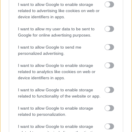
I want to allow Google to enable storage
related to advertising like cookies on web or
device identifiers in apps.
– Tudom. Nem nyugszik, ha nem érzi magát biztonságban.
I want to allow my user data to be sent to
– Tudom – ismételte Maya. – És ezzel nem ő az egyetlen
Google for online advertising purposes.
ebben a házban.
I want to allow Google to send me
personalized advertising.
– Sajnálom, Maya.
I want to allow Google to enable storage
Pár másodperc néma csend.
related to analytics like cookies on web or
device identifiers in apps.
– Nem fogok felmondani – mondta. – Nem maga miatt,
I want to allow Google to enable storage
hanem érte. Számít rám.
related to functionality of the website or app.
– Remélem, maradsz – válaszolta Nathaniel halkan. – Miatta.
I want to allow Google to enable storage
related to personalization.
– Miatta – visszhangozta Maya.
I want to allow Google to enable storage