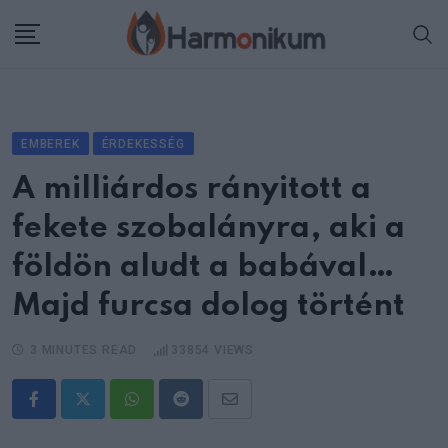
Skip
to
content
EMBEREK
ÉRDEKESSÉG
A milliárdos rányitott a
fekete szobalányra, aki a
földön aludt a babával…
Majd furcsa dolog történt
3 MINUTES READ
33854
VIEWS
Whatsapp
Reddit
Share
via