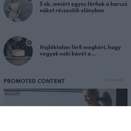
5 ok, amiért egyes férfiak a karcsú
nőket részesítik előnyben
Hajléktalan férfi megkért, hogy
vegyek neki kávét a
születésnapján – órákkal később
mellettem ült az első osztályon