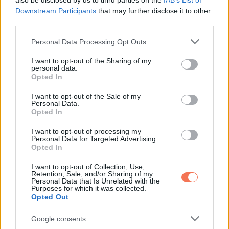
also be disclosed by us to third parties on the
IAB’s List of
Downstream Participants
that may further disclose it to other
third parties.
Please note that this website/app uses one or more Google
Personal Data Processing Opt Outs
services and may gather and store information including but
not limited to your visit or usage behaviour. You may click to
I want to opt-out of the Sharing of my
personal data.
grant or deny consent to Google and its third-party tags to
Opted In
use your data for below specified purposes in below Google
consent section.
I want to opt-out of the Sale of my
Personal Data.
Opted In
I want to opt-out of processing my
Personal Data for Targeted Advertising.
Opted In
I want to opt-out of Collection, Use,
Retention, Sale, and/or Sharing of my
Personal Data that Is Unrelated with the
Purposes for which it was collected.
Opted Out
Google consents