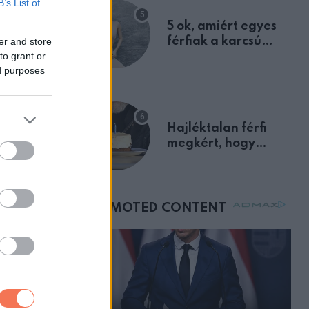
B’s List of
egyértelmű jele volt
5 ok, amiért egyes
férfiak a karcsú
er and store
to grant or
nőket részesítik
ed purposes
előnyben
gyre
nítottam a
Hajléktalan férfi
megkért, hogy
vegyek neki kávét a
születésnapján –
órákkal később
mellettem ült az első
osztályon
egyen bőven
m a gyors