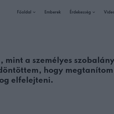
Főoldal
Emberek
Érdekesség
Vide
 mint a személyes szobalán
döntöttem, hogy megtanítom
g elfelejteni.