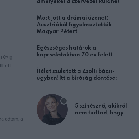
amelyeket a szervezet küldhet
Most jött a drámai üzenet:
Ausztriából figyelmeztették
Magyar Pétert!
Egészséges határok a
kapcsolatokban 70 év felett
n évig
t ott,
Ítélet született a Zsolti bácsi-
ügyben!Itt a bíróság döntése:
5 színésznő, akikről
nem tudtad, hogy
ra adtam, a
fiúként születtek