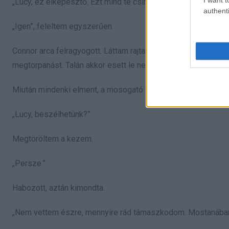
„Lucy, ez elképesztő. Ezt mind te csináltad?”
authenti
„Igen”, feleltem egyszerűen.
Connor arca felragyogott. Láttam rajta a büszkeséget. Eve kö
megtorpanást. Talán akkor esett le neki igazán, mekkora mu
Miután mindenki elment, a mosogató tele volt edényekkel. 
„Lucy, beszélhetünk?”
Megtöröltem a kezem.
„Persze.”
Habozott, aztán kimondta.
„Nem vettem észre, mennyire rád támaszkodom. Mostanában k