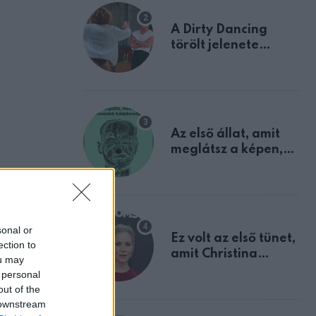
A Dirty Dancing
törölt jelenete
megerősíti azt, amit
mindannyian
sejtettünk
Az első állat, amit
meglátsz a képen,
elárulja legrosszabb
na. Minden
tulajdonságodat
sonal or
Ez volt az első tünet,
ection to
amit Christina
ou may
 valami.
Applegate éveken
 personal
át félreértett, pedig
out of the
a szklerózis
 downstream
multiplex