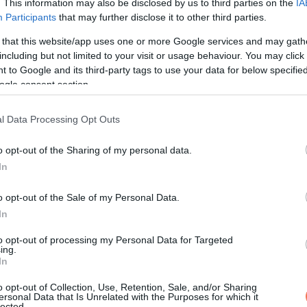
. This information may also be disclosed by us to third parties on the
IA
Participants
that may further disclose it to other third parties.
 that this website/app uses one or more Google services and may gath
including but not limited to your visit or usage behaviour. You may click 
 to Google and its third-party tags to use your data for below specifi
lás voltam. Segíteni természetesnek tűnt. Csakhogy a kérések e
ogle consent section.
zést. Én töröltem le a pultot, én súroltam a fürdőt, én portala
l Data Processing Opt Outs
 azt is figyeltem, kinek mikor mi a programja.
o opt-out of the Sharing of my personal data.
 mintha alkalmazott lennék.
In
ve a kanapéról szólt ki. Nevetett, épp filmet nézett.
o opt-out of the Sale of my Personal Data.
In
vacsorához meg a karácsonyi ebédhez. Kilencen jönnek, szóval l
to opt-out of processing my Personal Data for Targeted
ing.
In
szélés, semmi közös tervezés. Csak egy feladat.
o opt-out of Collection, Use, Retention, Sale, and/or Sharing
ersonal Data that Is Unrelated with the Purposes for which it
gy ne legyek teher, és ne maradjak túl sokáig. Mégis én lette
lected.