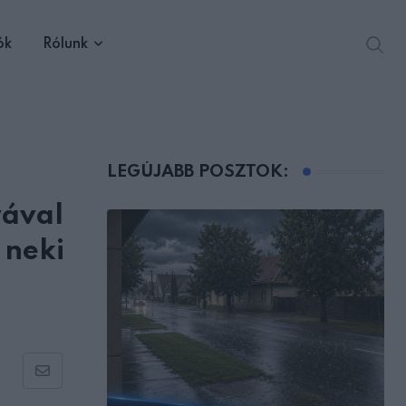
ók
Rólunk
LEGÚJABB POSZTOK:
yával
 neki
Share