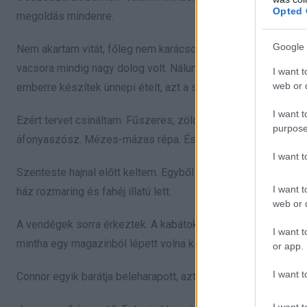
Opted 
megoldás mindenre.
Google 
Nem akartam vitát, főleg nem karácsony előtt. Ugyanakkor tu
vacsora mindig nagy dolog volt. Nálunk nem volt félmunka. T
I want t
web or d
emberre készítek ünnepi ételt, azt a saját feltételeimmel te
I want t
Ezért tervet csináltam. Fűszeres, zöldfűszeres pulyka sült.
purpose
áfonyaszósz. Mézes-mázas répa. És a pekándiós pite, amit é
I want 
Szenteste hajnal előtt keltem. Egyből a konyhába mentem, és
I want t
ház rozmaring és fahéj illatú lett.
web or d
A vendégek sorra érkeztek. A kabátok a bejáratnál gyűltek, a 
I want t
mintha egy magazinból lépett volna ki.
or app.
I want t
Connor egyik barátja beleharapott, aztán felnézett.
I want t