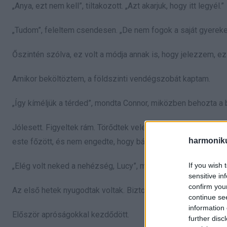
„Anya, ezt nem kell”, tiltakozott. „Azt akarjuk, hogy itt legyél.”
„Tudom”, feleltem csendesen. „De nem fogok a saját gyerek
Őszintén szólva, ez volt a módja annak is, hogy jelezzem, ez
Amikor beköltöztem, a földszinti vendégszobát kaptam.
„Így kíméljük a térded”, mondta Connor, miközben behozta a
Jólesett. Figyeltek rám. Törődtek velem. Eve, a menyem, elei
harmonik
este főzött, és nem engedte, hogy bármihez hozzányúljak.
If you wish 
„Elég volt neked a nehézség, Lucy”, mondogatta. „Majd én in
sensitive in
confirm you
Az első hetek nyugodtak voltak. Biztonságban éreztem magam,
continue se
information 
Először apróságokkal kezdődött.
further disc