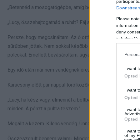
participants
„Betennéd a mosogatógépbe, amíg befejezem ezt a részt?”
Downstream 
Please note
„Lucy, összehajtogatnád a ruhát? Fáj a fejem.”
information 
deny consent
Persze, hogy megcsináltam. Az ő otthonuk volt, én pedig há
in below Go
sűrűbben jöttek. Nem sokkal később már én főztem minden étke
Persona
polcokat. Emellett bevásároltam, ügyeket intéztem, és közben
I want t
Egy idő után már nem vendégnek éreztem magam. Inkább úgy,
Opted 
Karácsony előtt pár nappal törölközőket hajtogattam, amikor E
I want t
Opted 
„Lucy, ha kész vagy, elmennél a boltba? Kell minden a mai 
minden. A pénzt a pultra teszem.”
I want 
Advertis
Opted 
Megállt a kezem. Kilenc vendég. Ünnepi menü. Semmi megbe
I want t
of my P
Összeszorult bennem valami. Minden erőmmel azon voltam, ho
was col