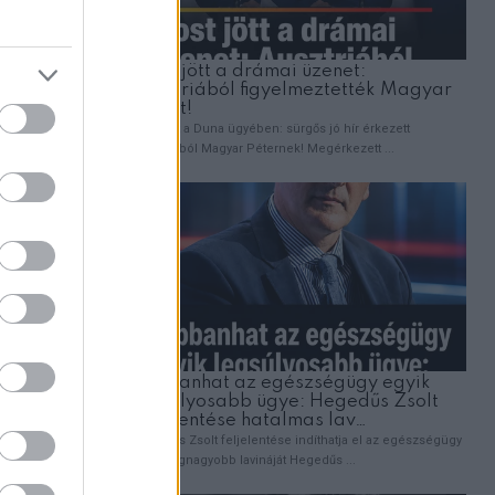
karácsonyi
lenc
lék. Házi
z egész
zett ki,