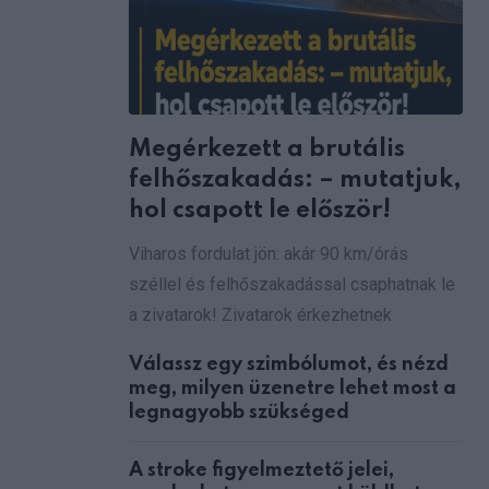
via
Email
Megérkezett a brutális
felhőszakadás: – mutatjuk,
hol csapott le először!
Viharos fordulat jön: akár 90 km/órás
széllel és felhőszakadással csaphatnak le
a zivatarok! Zivatarok érkezhetnek
Válassz egy szimbólumot, és nézd
meg, milyen üzenetre lehet most a
legnagyobb szükséged
A stroke figyelmeztető jelei,