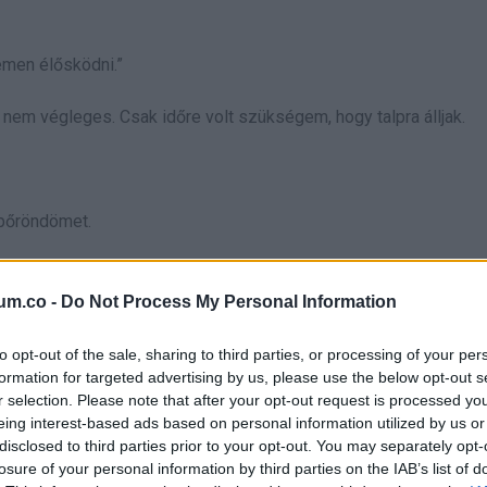
emen élősködni.”
 nem végleges. Csak időre volt szükségem, hogy talpra álljak.
 bőröndömet.
nte különösen kedves volt. Teát hozott, anélkül hogy kértem vol
um.co -
Do Not Process My Personal Information
to opt-out of the sale, sharing to third parties, or processing of your per
tézem.”
formation for targeted advertising by us, please use the below opt-out s
r selection. Please note that after your opt-out request is processed y
 mintha újra lenne körülöttem melegség. Aztán lassan elbillent
eing interest-based ads based on personal information utilized by us or
disclosed to third parties prior to your opt-out. You may separately opt-
losure of your personal information by third parties on the IAB’s list of