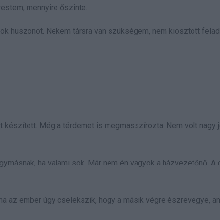
restem, mennyire őszinte.
k huszonöt. Nekem társra van szükségem, nem kiosztott felada
át készített. Még a térdemet is megmasszírozta. Nem volt nagy j
egymásnak, ha valami sok. Már nem én vagyok a házvezetőnő. A 
, ha az ember úgy cselekszik, hogy a másik végre észrevegye, am