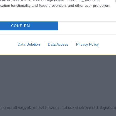
cation functionality and fraud prevention, and other user protection.
zben mosolygott, udvariasan, de észrevettem azt a pillanatnyi
CONFIRM
nka ez, és hogy ő közben hozzá sem nyúlt.
Data Deletion
Data Access
Privacy Policy
Eve csendben odajött hozzám.
imerült vagyok, és azt hiszem… túl sokat raktam rád. Sajnálom