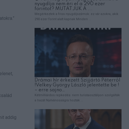
tokra.”
elenet,
család
it addig