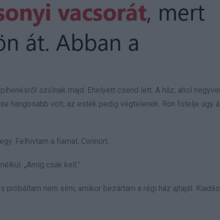
a pihenésről szólnak majd. Ehelyett csend lett. A ház, ahol negyve
ése hangosabb volt, az esték pedig végtelenek. Ron fotelje úgy áll
y. Felhívtam a fiamat, Connort.
élkül. „Amíg csak kell.”
próbáltam nem sírni, amikor bezártam a régi ház ajtaját. Kiadás