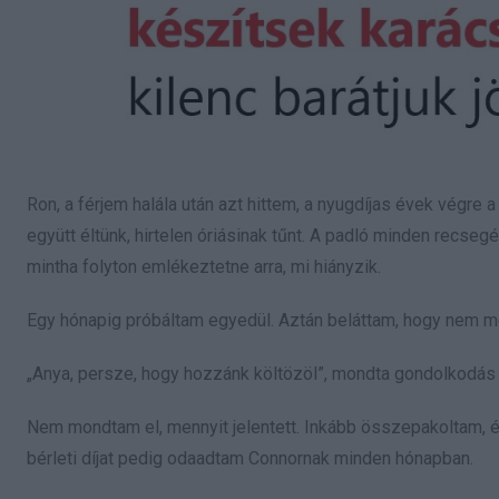
Ron, a férjem halála után azt hittem, a nyugdíjas évek végre 
együtt éltünk, hirtelen óriásinak tűnt. A padló minden recseg
mintha folyton emlékeztetne arra, mi hiányzik.
Egy hónapig próbáltam egyedül. Aztán beláttam, hogy nem meg
„Anya, persze, hogy hozzánk költözöl”, mondta gondolkodás n
Nem mondtam el, mennyit jelentett. Inkább összepakoltam, és 
bérleti díjat pedig odaadtam Connornak minden hónapban.