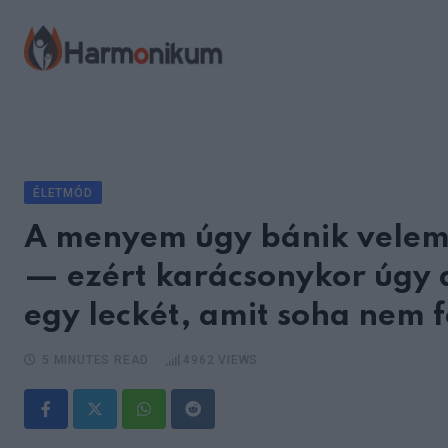
Skip
to
content
ÉLETMÓD
A menyem úgy bánik velem,
— ezért karácsonykor úgy 
egy leckét, amit soha nem fo
5 MINUTES READ
4962
VIEWS
Whatsapp
Reddit