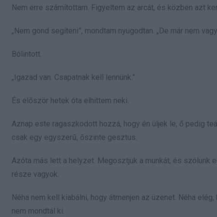
Nem erre számítottam. Figyeltem az arcát, és közben azt ke
„Nem gond segíteni”, mondtam nyugodtan. „De már nem vagyo
Bólintott.
„Igazad van. Csapatnak kell lennünk.”
És először hetek óta elhittem neki.
Aznap este ragaszkodott hozzá, hogy én üljek le, ő pedig te
csak egy egyszerű, őszinte gesztus.
Azóta más lett a helyzet. Megosztjuk a munkát, és szólunk 
része vagyok.
Néha nem kell kiabálni, hogy átmenjen az üzenet. Néha elég
nem mondtál ki.