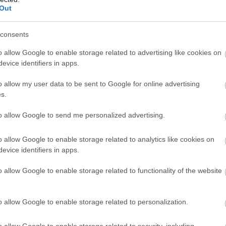
Out
consents
dtam, hogy emlékeztetnem kell, ki vagyok. A mi családunkban a 
udtam vendéget fogadni, és tudtam tömegre főzni. Viszont ha ki
o allow Google to enable storage related to advertising like cookies on
evice identifiers in apps.
szem.
o allow my user data to be sent to Google for online advertising
 Krémes krumplipüré sült fokhagymával. Zsályás, kolbászos tölte
s.
vek óta mindenki tőlem kért.
to allow Google to send me personalized advertising.
 halkan szólt a Frank Sinatra, miközben dolgoztam. Délutánra a
o allow Google to enable storage related to analytics like cookies on
evice identifiers in apps.
nappaliban pedig nevetés szólt. Amikor tálaltam, az asztal úgy né
o allow Google to enable storage related to functionality of the website
o allow Google to enable storage related to personalization.
o allow Google to enable storage related to security, including