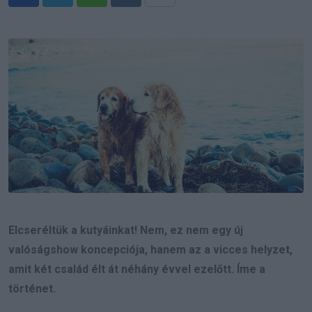
Whatsapp
Reddit
Share
via
Email
Elcseréltük a kutyáinkat! Nem, ez nem egy új
valóságshow koncepciója, hanem az a vicces helyzet,
amit két család élt át néhány évvel ezelőtt. Íme a
történet.