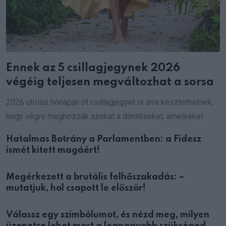
Ennek az 5 csillagjegynek 2026
végéig teljesen megváltozhat a sorsa
2026 utolsó hónapjai öt csillagjegyet is arra késztethetnek,
hogy végre meghozzák azokat a döntéseket, amelyeket
Hatalmas Botrány a Parlamentben: a Fidesz
ismét kitett magáért!
Megérkezett a brutális felhőszakadás: –
mutatjuk, hol csapott le először!
Válassz egy szimbólumot, és nézd meg, milyen
üzenetre lehet most a legnagyobb szükséged