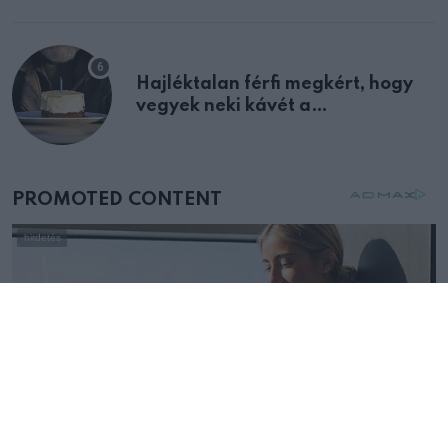
Hajléktalan férfi megkért, hogy
vegyek neki kávét a
születésnapján – órákkal később
mellettem ült az első osztályon