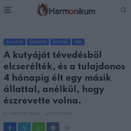
Skip
to
content
ÁLLATOK
EMBEREK
FÉRFIAK
NŐK
A kutyáját tévedésből
elcserélték, és a tulajdonos
4 hónapig élt egy másik
állattal, anélkül, hogy
észrevette volna.
2 MINUTES READ
3479
VIEWS