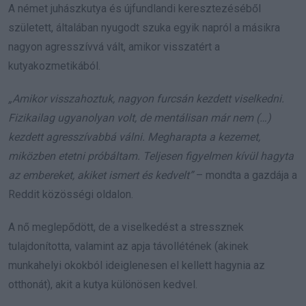
A német juhászkutya és újfundlandi keresztezéséből
született, általában nyugodt szuka egyik napról a másikra
nagyon agresszívvá vált, amikor visszatért a
kutyakozmetikából.
„Amikor visszahoztuk, nagyon furcsán kezdett viselkedni.
Fizikailag ugyanolyan volt, de mentálisan már nem (…)
kezdett agresszívabbá válni. Megharapta a kezemet,
miközben etetni próbáltam. Teljesen figyelmen kívül hagyta
az embereket, akiket ismert és kedvelt”
– mondta a gazdája a
Reddit közösségi oldalon.
A nő meglepődött, de a viselkedést a stressznek
tulajdonította, valamint az apja távollétének (akinek
munkahelyi okokból ideiglenesen el kellett hagynia az
otthonát), akit a kutya különösen kedvel.