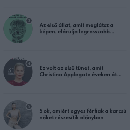
Az első állat, amit meglátsz a
képen, elárulja legrosszabb
tulajdonságodat
Ez volt az első tünet, amit
Christina Applegate éveken át
félreértett, pedig a szklerózis
multiplex egyértelmű jele volt
5 ok, amiért egyes férfiak a karcsú
nőket részesítik előnyben