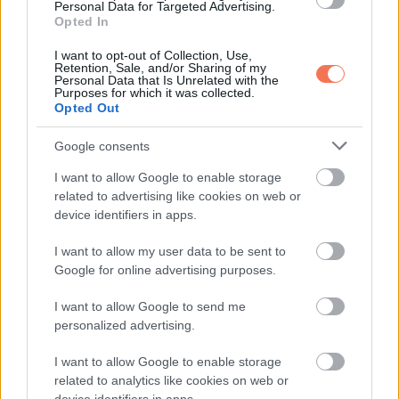
Personal Data for Targeted Advertising.
Opted In
Megannyi hullámvölgy után Emma végre hazatérhetett.
I want to opt-out of Collection, Use,
Retention, Sale, and/or Sharing of my
Personal Data that Is Unrelated with the
via
Purposes for which it was collected.
Opted Out
Google consents
Oszd meg ezt a posztot:
I want to allow Google to enable storage
related to advertising like cookies on web or
device identifiers in apps.
Whatsapp
Reddit
Share
I want to allow my user data to be sent to
via
Google for online advertising purposes.
Email
I want to allow Google to send me
personalized advertising.
ELŐZŐ POSZT
I want to allow Google to enable storage
related to analytics like cookies on web or
Megszólalt az anya, miután az apa