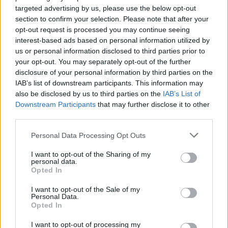
hitte, hogy Emma, valójában… nem az övé.
targeted advertising by us, please use the below opt-out
section to confirm your selection. Please note that after your
A gazdi megtudta, hogy a szakember előző látogatása során
opt-out request is processed you may continue seeing
valószínűtlen csere történt a két kutya között.
interest-based ads based on personal information utilized by
us or personal information disclosed to third parties prior to
your opt-out. You may separately opt-out of the further
De ami még hihetetlenebb, hogy a megtalált szuka nem más,
disclosure of your personal information by third parties on the
mint Emma… testvére, ami megmagyarázza a hasonlóságot,
IAB’s list of downstream participants. This information may
ami a kavarodást okozta. Ugyanabból az alomból
also be disclosed by us to third parties on the
IAB’s List of
Downstream Participants
that may further disclose it to other
származtak, de szétválasztották őket, és két különböző
third parties.
család fogadta őket örökbe.
Please note that this website/app uses one or more Google
Personal Data Processing Opt Outs
services and may gather and store information including but
Miután a kutyakozmetikus rájött, hogy hibázott, kijavította a
not limited to your visit or usage behaviour. You may click to
I want to opt-out of the Sharing of my
tévedését, de csak azután, hogy bocsánatot kért.
personal data.
grant or deny consent to Google and its third-party tags to
Opted In
use your data for below specified purposes in below Google
„4 hónapig gondoztam és szerettem ezt a kutyát, akit
consent section.
I want to opt-out of the Sale of my
Personal Data.
Emmának hívtam. Pontosan úgy nézett ki, mint az én
Opted In
kutyám, de egy kicsit más volt, mint az általam ismert
I want to opt-out of processing my
Emma”
– mondja a gazdi.