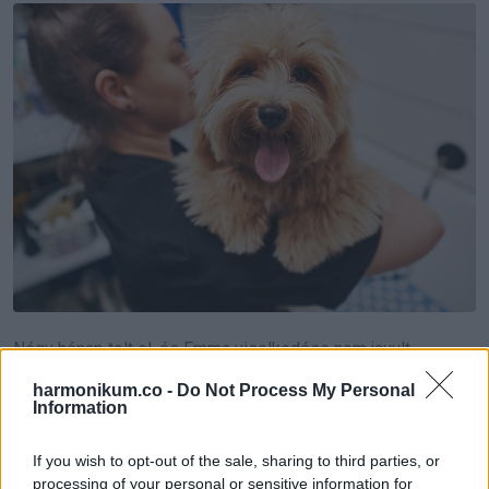
Négy hónap telt el, és Emma viselkedése nem javult.
harmonikum.co -
Do Not Process My Personal
A gazdi hihetetlenül és tanácstalanul állt, de egy
Information
telefonhívás mindent megváltoztatott. A vonal másik végén
a kutyakozmetikus elmagyarázta, hogy a kutya, akiről azt
If you wish to opt-out of the sale, sharing to third parties, or
processing of your personal or sensitive information for