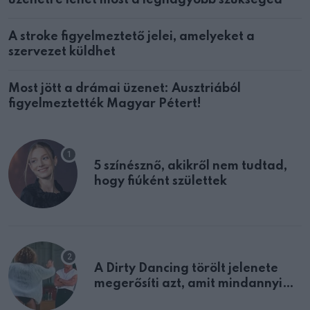
A stroke figyelmeztető jelei, amelyeket a
szervezet küldhet
Most jött a drámai üzenet: Ausztriából
figyelmeztették Magyar Pétert!
5 színésznő, akikről nem tudtad,
hogy fiúként születtek
A Dirty Dancing törölt jelenete
megerősíti azt, amit mindannyian
sejtettünk