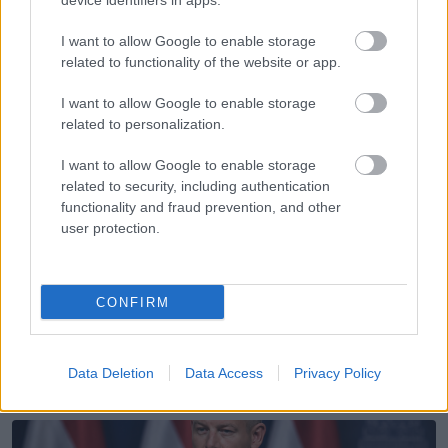
device identifiers in apps.
öngyilkos lett a mesterséges
megtermékenyítéssel fogant ikrek
I want to allow Google to enable storage
elvesztése után, akik halva születtek
related to functionality of the website or app.
I want to allow Google to enable storage
related to personalization.
I want to allow Google to enable storage
related to security, including authentication
KÖVETKEZŐ POSZT
functionality and fraud prevention, and other
Melissa McCarthy lenyűgöző átalakuláson
user protection.
ment át a fogyás után
CONFIRM
További bejegyzések
Data Deletion
Data Access
Privacy Policy