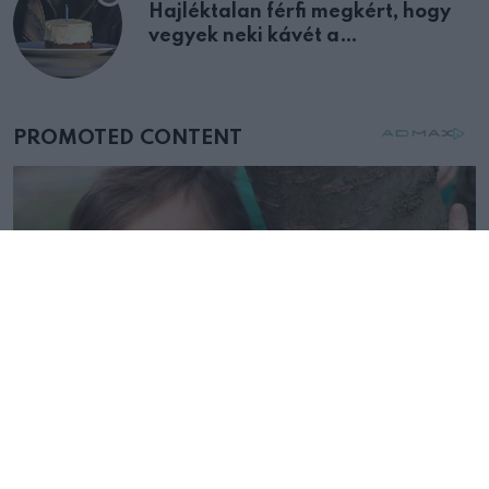
Hajléktalan férfi megkért, hogy
vegyek neki kávét a
születésnapján – órákkal később
mellettem ült az első osztályon