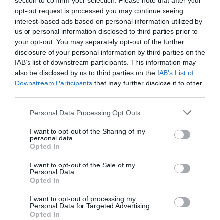
section to confirm your selection. Please note that after your
De a legidősebb McGraw-lány jól érzi magát a bőrében, még
opt-out request is processed you may continue seeing
interest-based ads based on personal information utilized by
a striákkal, a görbékkel és a narancsbőrrel együtt is. Egy
us or personal information disclosed to third parties prior to
kétrészes fürdőruhát viselő tükrös szelfit osztott meg, amit
your opt-out. You may separately opt-out of the further
egy idézettel látott el,
hozzátéve
:
disclosure of your personal information by third parties on the
IAB’s list of downstream participants. This information may
also be disclosed by us to third parties on the
IAB’s List of
„Soha nem éreztem jól magam bikiniben, de ezt 10
Downstream Participants
that may further disclose it to other
dollárért vettem, és ragyogóan érzem magam”.
third parties.
Úgy tűnik, hogy a negatív kommenteket nem veszi zokon, és
Please note that this website/app uses one or more Google
Personal Data Processing Opt Outs
services and may gather and store information including but
vannak rajongói, akik gyönyörűnek tartják, és azonosulnak a
not limited to your visit or usage behaviour. You may click to
I want to opt-out of the Sharing of my
hitelességével. Ők bátorítják őt, hogy folytassa a posztolást,
personal data.
grant or deny consent to Google and its third-party tags to
Opted In
és ne törődjön a gyűlölködőkkel és trollokkal.
use your data for below specified purposes in below Google
consent section.
I want to opt-out of the Sale of my
Personal Data.
Opted In
I want to opt-out of processing my
Personal Data for Targeted Advertising.
Opted In