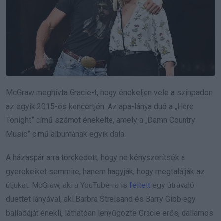
McGraw meghívta Gracie-t, hogy énekeljen vele a színpadon
az egyik 2015-ös koncertjén. Az apa-lánya duó a „Here
Tonight” című számot énekelte, amely a „Damn Country
Music” című albumának egyik dala.
A házaspár arra törekedett, hogy ne kényszerítsék a
gyerekeiket semmire, hanem hagyják, hogy megtalálják az
útjukat. McGraw, aki a YouTube-ra is
feltett
egy útravaló
duettet lányával, aki Barbra Streisand és Barry Gibb egy
balladáját énekli, láthatóan lenyűgözte Gracie erős, dallamos