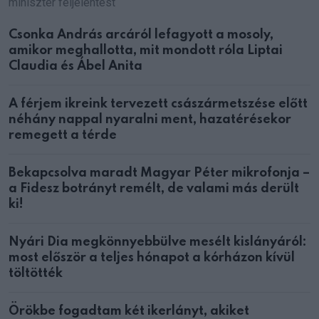
miniszter feljelentést
Csonka András arcáról lefagyott a mosoly,
amikor meghallotta, mit mondott róla Liptai
Claudia és Ábel Anita
A férjem ikreink tervezett császármetszése előtt
néhány nappal nyaralni ment, hazatérésekor
remegett a térde
Bekapcsolva maradt Magyar Péter mikrofonja –
a Fidesz botrányt remélt, de valami más derült
ki!
Nyári Dia megkönnyebbülve mesélt kislányáról:
most először a teljes hónapot a kórházon kívül
töltötték
Örökbe fogadtam két ikerlányt, akiket