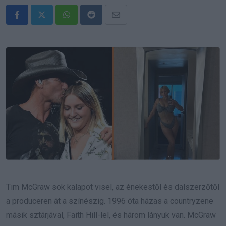
Whatsapp
Reddit
Share
via
Email
Tim McGraw sok kalapot visel, az énekestől és dalszerzőtől
a produceren át a színészig. 1996 óta házas a countryzene
másik sztárjával, Faith Hill-lel, és három lányuk van. McGraw