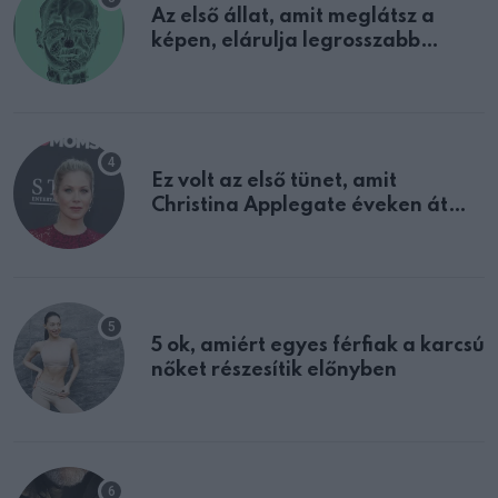
Az első állat, amit meglátsz a
képen, elárulja legrosszabb
tulajdonságodat
Ez volt az első tünet, amit
Christina Applegate éveken át
félreértett, pedig a szklerózis
multiplex egyértelmű jele volt
5 ok, amiért egyes férfiak a karcsú
nőket részesítik előnyben