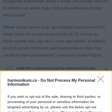
túlságosan árulkodónak találta a fotóját, azt mondta, nem érti,
mi értelme van annak, hogy „több ezer embernek mutatja
meg a testét”.
Mások
odáig mentek, hogy igazságtalan összehasonlítást
tettek Gracie és az édesanyja között, aki 55 évesen és
három gyerek után „úgy néz ki, mint egy modell”. A testéről
készült őszinte felvételek alatt kommentálva valaki még
„rendkívül egészségtelennek” is nevezte a fiatal hölgyet.
harmonikum.co -
Do Not Process My Personal
Information
If you wish to opt-out of the sale, sharing to third parties, or
processing of your personal or sensitive information for
targeted advertising by us, please use the below opt-out