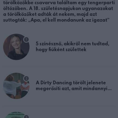
törölközőkbe csavarva találtam egy tengerparti
öltözőben. A 18. születésnapjukon ugyanazokat
a törölközőket adták át nekem, majd azt
suttogták: „Apa, el kell mondanunk az igazat”
5 színésznő, akikről nem tudtad,
hogy fiúként születtek
A Dirty Dancing törölt jelenete
megerősíti azt, amit mindannyian
sejtettünk