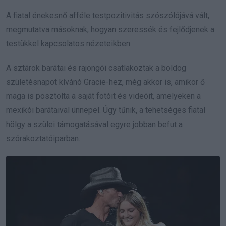
A fiatal énekesnő afféle testpozitivitás szószólójává vált,
megmutatva másoknak, hogyan szeressék és fejlődjenek a
testükkel kapcsolatos nézeteikben.
A sztárok barátai és rajongói csatlakoztak a boldog
születésnapot kívánó Gracie-hez, még akkor is, amikor ő
maga is posztolta a saját fotóit és videóit, amelyeken a
mexikói barátaival ünnepel. Úgy tűnik, a tehetséges fiatal
hölgy a szülei támogatásával egyre jobban befut a
szórakoztatóiparban.