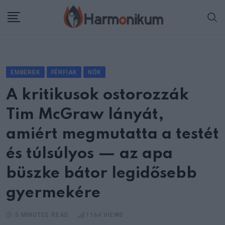
Skip
to
content
EMBEREK
FÉRFIAK
NŐK
A kritikusok ostorozzák
Tim McGraw lányát,
amiért megmutatta a testét
és túlsúlyos — az apa
büszke bátor legidősebb
gyermekére
5 MINUTES READ
1164
VIEWS