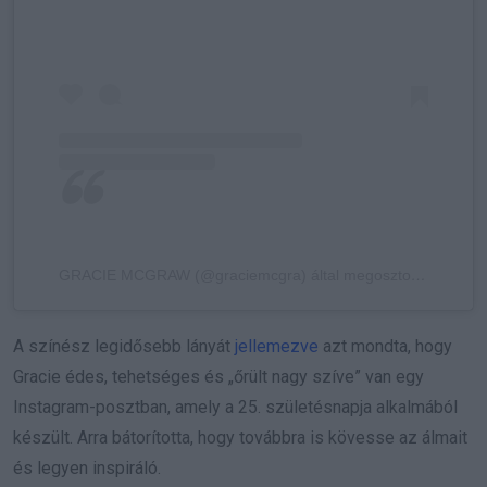
GRACIE MCGRAW (@graciemcgra) által megosztott bejegyzés
A színész legidősebb lányát
jellemezve
azt mondta, hogy
Gracie édes, tehetséges és „őrült nagy szíve” van egy
Instagram-posztban, amely a 25. születésnapja alkalmából
készült. Arra bátorította, hogy továbbra is kövesse az álmait
és legyen inspiráló.