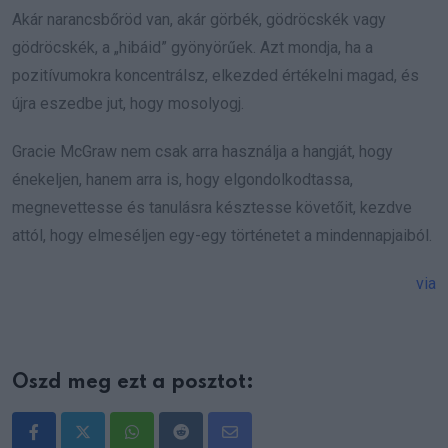
Akár narancsbőröd van, akár görbék, gödröcskék vagy
gödröcskék, a „hibáid” gyönyörűek. Azt mondja, ha a
pozitívumokra koncentrálsz, elkezded értékelni magad, és
újra eszedbe jut, hogy mosolyogj.
Gracie McGraw nem csak arra használja a hangját, hogy
énekeljen, hanem arra is, hogy elgondolkodtassa,
megnevettesse és tanulásra késztesse követőit, kezdve
attól, hogy elmeséljen egy-egy történetet a mindennapjaiból.
via
Oszd meg ezt a posztot:
Whatsapp
Reddit
Share