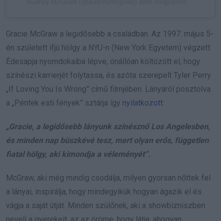
Audrey McGraw (@audreymcgraw) által megosztott bejegyzés
Gracie McGraw a legidősebb a családban. Az 1997. május 5-
én született ifjú hölgy a NYU-n (New York Egyetem) végzett.
Édesapja nyomdokaiba lépve, önállóan költözött el, hogy
színészi karrierjét folytassa, és azóta szerepelt Tyler Perry
„If Loving You Is Wrong” című filmjében. Lányáról posztolva
a „Péntek esti fények” sztárja így
nyilatkozott
:
„Gracie, a legidősebb lányunk színésznő Los Angelesben,
és minden nap büszkévé tesz, mert olyan erős, független
fiatal hölgy, aki kimondja a véleményét”.
McGraw, aki még mindig csodálja, milyen gyorsan nőttek fel
a lányai, inspirálja, hogy mindegyikük hogyan ágazik el és
vágja a saját útját. Minden szülőnek, aki a showbizniszben
neveli a gyerekeit, az az öröme, hogy látja, ahogyan