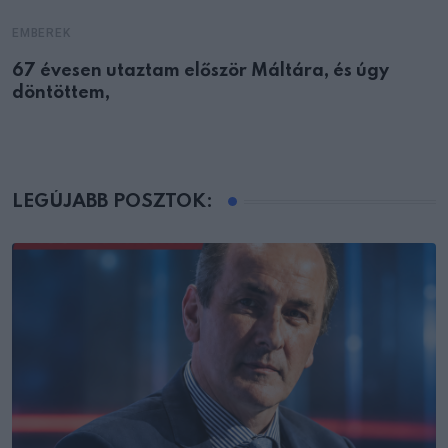
EMBEREK
67 évesen utaztam először Máltára, és úgy
döntöttem,
LEGÚJABB POSZTOK: