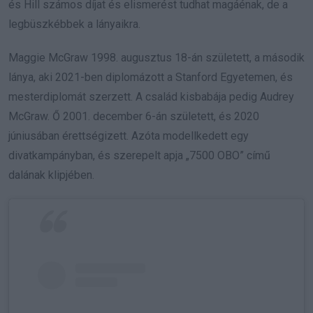
és Hill számos díjat és elismerést tudhat magáénak, de a
legbüszkébbek a lányaikra.
Maggie McGraw 1998. augusztus 18-án született, a második
lánya, aki 2021-ben diplomázott a Stanford Egyetemen, és
mesterdiplomát szerzett. A család kisbabája pedig Audrey
McGraw. Ő 2001. december 6-án született, és 2020
júniusában érettségizett. Azóta modellkedett egy
divatkampányban, és szerepelt apja „7500 OBO” című
dalának klipjében.