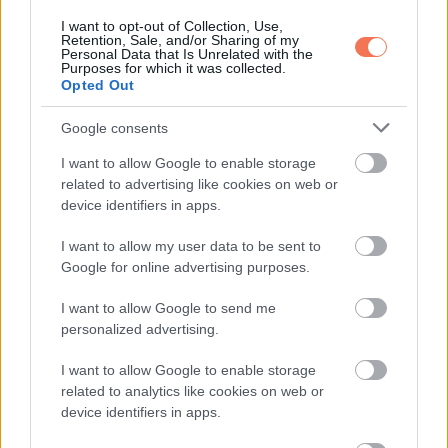
I want to opt-out of Collection, Use,
Retention, Sale, and/or Sharing of my
Personal Data that Is Unrelated with the
Purposes for which it was collected.
Tim McGraw lánya megvédi
Opted Out
testét
Google consents
A fiatal énekesnő a testpozitivitás szószólójává vált,
I want to allow Google to enable storage
megmutatva másoknak, hogyan szerethetik és fejlődhetnek
related to advertising like cookies on web or
device identifiers in apps.
a testük megítélésében. Gracie arról
beszélt
, hogyan tanulta
meg elfogadni a testének azokat a részeit, amelyeket meg
I want to allow my user data to be sent to
akart változtatni:
Google for online advertising purposes.
I want to allow Google to send me
„Mindig „egészségtelennek” tartottak, mert egy kicsit több
personalized advertising.
súlyom volt, ami miatt egyre inkább megkérdőjeleztem
I want to allow Google to enable storage
magam. A valóságban valójában egészséges ember
related to analytics like cookies on web or
voltam, de ami igazán egészségtelen volt bennem, az a
device identifiers in apps.
gondolkodásmódom volt”.”