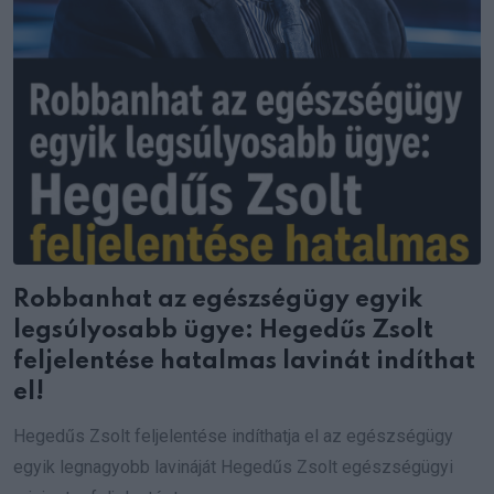
Robbanhat az egészségügy egyik
legsúlyosabb ügye: Hegedűs Zsolt
feljelentése hatalmas lavinát indíthat
el!
Hegedűs Zsolt feljelentése indíthatja el az egészségügy
egyik legnagyobb lavináját Hegedűs Zsolt egészségügyi