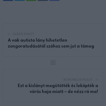
via
Email
ELŐZŐ POSZT
A vak autista lány hihetetlen
zongoratudásától szóhoz sem jut a tömeg
KÖVETKEZŐ POSZT
Ezt a kislányt megütötték és leköpték a
vörös haja miatt – de nézz rá ma!