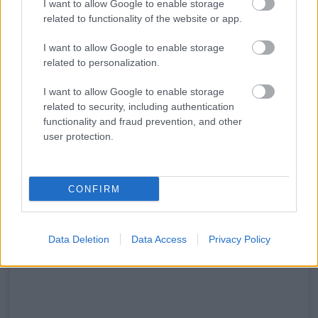
I want to allow Google to enable storage
related to functionality of the website or app.
Gracie azt a
megfigyelését
is megosztotta, hogy a
ruhaboltok nem befogadóak. Sokan nem tartanak a teltebb
I want to allow Google to enable storage
testalkatú nőknek való ruhaméreteket. Egyes alkalmazottak
related to personalization.
szégyenítik a nagyobb méretet viselő nőket. Ez egyeseket
I want to allow Google to enable storage
elriaszt a vásárlástól, és rontja az önbizalmukat.
related to security, including authentication
functionality and fraud prevention, and other
user protection.
CONFIRM
Data Deletion
Data Access
Privacy Policy