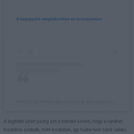
A bejegyzés megtekintése az Instagramon
GRACIE MCGRAW (@graciemcgra) által megosztott bejegyzés
A legtöbb üzlet pedig azt a trendet követi, hogy a ruhákat
kisebbre szabják, mint korábban, így hiába nem hízik valaki,