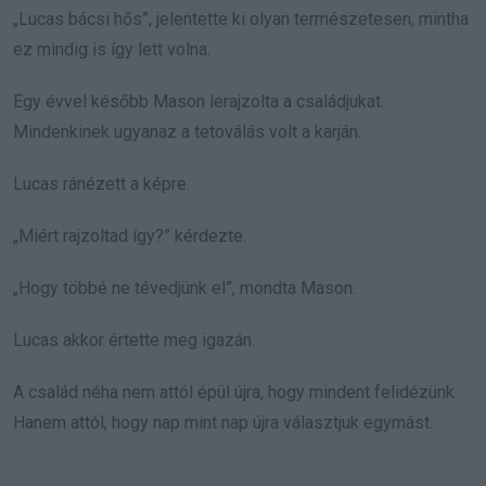
„Lucas bácsi hős”, jelentette ki olyan természetesen, mintha
ez mindig is így lett volna.
Egy évvel később Mason lerajzolta a családjukat.
Mindenkinek ugyanaz a tetoválás volt a karján.
Lucas ránézett a képre.
„Miért rajzoltad így?” kérdezte.
„Hogy többé ne tévedjünk el”, mondta Mason.
Lucas akkor értette meg igazán.
A család néha nem attól épül újra, hogy mindent felidézünk.
Hanem attól, hogy nap mint nap újra választjuk egymást.