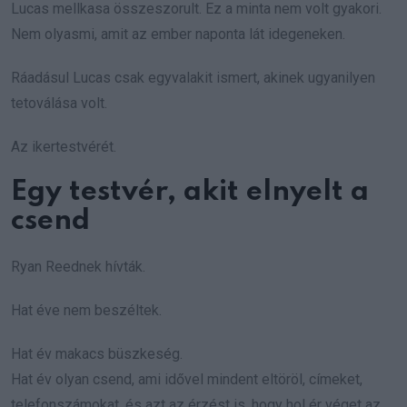
Lucas mellkasa összeszorult. Ez a minta nem volt gyakori.
Nem olyasmi, amit az ember naponta lát idegeneken.
Ráadásul Lucas csak egyvalakit ismert, akinek ugyanilyen
tetoválása volt.
Az ikertestvérét.
Egy testvér, akit elnyelt a
csend
Ryan Reednek hívták.
Hat éve nem beszéltek.
Hat év makacs büszkeség.
Hat év olyan csend, ami idővel mindent eltöröl, címeket,
telefonszámokat, és azt az érzést is, hogy hol ér véget az