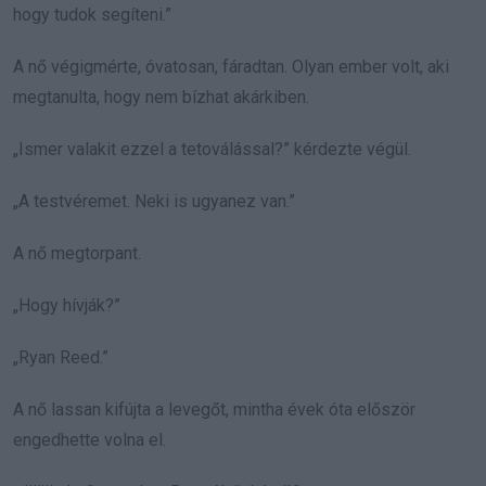
hogy tudok segíteni.”
A nő végigmérte, óvatosan, fáradtan. Olyan ember volt, aki
megtanulta, hogy nem bízhat akárkiben.
„Ismer valakit ezzel a tetoválással?” kérdezte végül.
„A testvéremet. Neki is ugyanez van.”
A nő megtorpant.
„Hogy hívják?”
„Ryan Reed.”
A nő lassan kifújta a levegőt, mintha évek óta először
engedhette volna el.