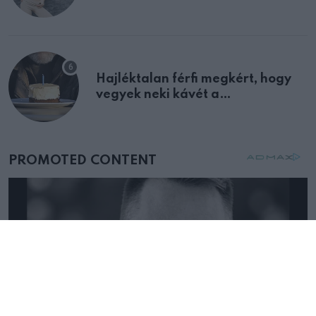
Hajléktalan férfi megkért, hogy
vegyek neki kávét a
születésnapján – órákkal később
mellettem ült az első osztályon