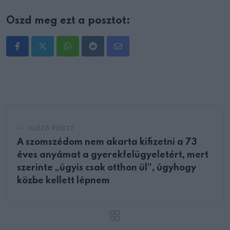
Oszd meg ezt a posztot:
Whatsapp
Reddit
Share
via
Email
ELŐZŐ POSZT
A szomszédom nem akarta kifizetni a 73
éves anyámat a gyerekfelügyeletért, mert
szerinte „úgyis csak otthon ül”, úgyhogy
közbe kellett lépnem