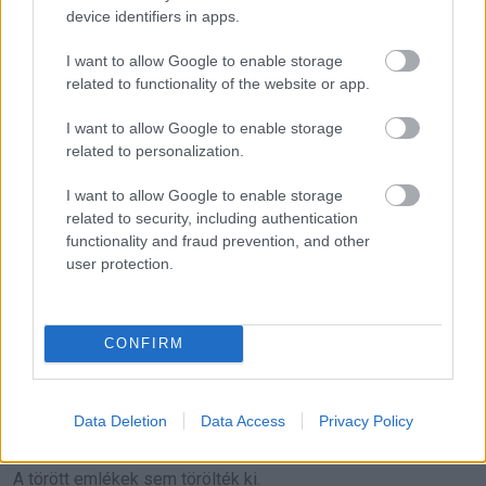
Lucas leguggolt.
device identifiers in apps.
„Keresem őt.”
I want to allow Google to enable storage
related to functionality of the website or app.
Mason elmosolyodott, mintha valami fontosat mondana.
I want to allow Google to enable storage
related to personalization.
„A jó dolgokhoz idő kell”, mondta. „De megérkeznek.”
I want to allow Google to enable storage
Mielőtt Lucas elindult volna, Mason újra megrántotta a
related to security, including authentication
kabátját.
functionality and fraud prevention, and other
user protection.
„Ha megtalálod, mondd meg neki, hogy emlékszem a
dalunkra.”
CONFIRM
És énekelni kezdett.
Data Deletion
Data Access
Privacy Policy
Ugyanazt az altatót, amit Lucas és Ryan gyerekként talált ki.
A törött emlékek sem törölték ki.