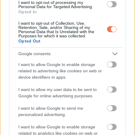
senkit nem ismert meg. Egy nő jött be hozzá minden nap.
I want to opt-out of processing my
Personal Data for Targeted Advertising.
Terhes volt, sírt.”
Opted In
Elena.
I want to opt-out of Collection, Use,
Retention, Sale, and/or Sharing of my
Personal Data that Is Unrelated with the
Purposes for which it was collected.
Lucas visszament északra, a gondolatai összevissza
Opted Out
cikáztak.
Google consents
Amikor újra belépett az otthonba, Mason azonnal odarohant,
I want to allow Google to enable storage
és a karjába kapaszkodott.
related to advertising like cookies on web or
device identifiers in apps.
„Ms. Harper azt mondta, ismered apát.”
I want to allow my user data to be sent to
Google for online advertising purposes.
„Igen”, felelte Lucas. „Nagyon közel álltunk egymáshoz.”
I want to allow Google to send me
„Akkor miért nem jön?” mondta Mason, és az arca komoly
personalized advertising.
lett.
I want to allow Google to enable storage
related to analytics like cookies on web or