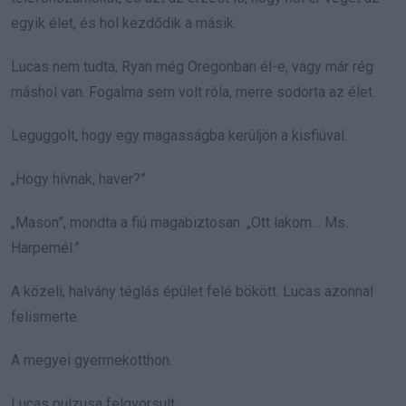
egyik élet, és hol kezdődik a másik.
Lucas nem tudta, Ryan még Oregonban él-e, vagy már rég
máshol van. Fogalma sem volt róla, merre sodorta az élet.
Leguggolt, hogy egy magasságba kerüljön a kisfiúval.
„Hogy hívnak, haver?”
„Mason”, mondta a fiú magabiztosan. „Ott lakom… Ms.
Harpernél.”
A közeli, halvány téglás épület felé bökött. Lucas azonnal
felismerte.
A megyei gyermekotthon.
Lucas pulzusa felgyorsult.