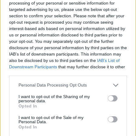
processing of your personal or sensitive information for
„Ő az unokaöcsém.”
targeted advertising by us, please use the below opt-out
section to confirm your selection. Please note that after your
Nyomozás egy eltűnt élet
opt-out request is processed you may continue seeing
után
interest-based ads based on personal information utilized by
us or personal information disclosed to third parties prior to
your opt-out. You may separately opt-out of the further
Lucas szabadságot vett ki.
disclosure of your personal information by third parties on the
IAB’s list of downstream participants. This information may
Kórházi nyilvántartásokat nézett át, régi jelentéseket
also be disclosed by us to third parties on the
IAB’s List of
Downstream Participants
that may further disclose it to other
keresett, baleseti adatokat kutatott. Addig ment, amíg elő
third parties.
nem került az a pont, ahol minden összefutott.
Please note that this website/app uses one or more Google
Personal Data Processing Opt Outs
Ryan három éve San Diegóban került kórházba egy
services and may gather and store information including but
not limited to your visit or usage behaviour. You may click to
I want to opt-out of the Sharing of my
motorbaleset miatt.
personal data.
grant or deny consent to Google and its third-party tags to
Opted In
use your data for below specified purposes in below Google
Egy nővér tisztán emlékezett rá.
consent section.
I want to opt-out of the Sale of my
Personal Data.
Opted In
„Hetekig eszméletlen volt”, mondta. „Amikor felébredt,