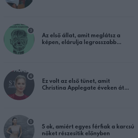
sejtettünk
Az első állat, amit meglátsz a
képen, elárulja legrosszabb
tulajdonságodat
Ez volt az első tünet, amit
Christina Applegate éveken át
félreértett, pedig a szklerózis
multiplex egyértelmű jele volt
5 ok, amiért egyes férfiak a karcsú
nőket részesítik előnyben