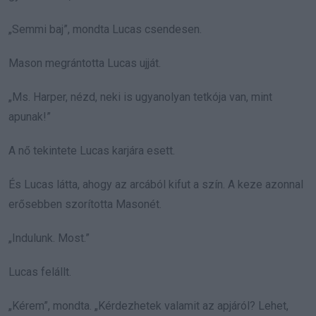
„Semmi baj”, mondta Lucas csendesen.
Mason megrántotta Lucas ujját.
„Ms. Harper, nézd, neki is ugyanolyan tetkója van, mint
apunak!”
A nő tekintete Lucas karjára esett.
És Lucas látta, ahogy az arcából kifut a szín. A keze azonnal
erősebben szorította Masonét.
„Indulunk. Most.”
Lucas felállt.
„Kérem”, mondta. „Kérdezhetek valamit az apjáról? Lehet,