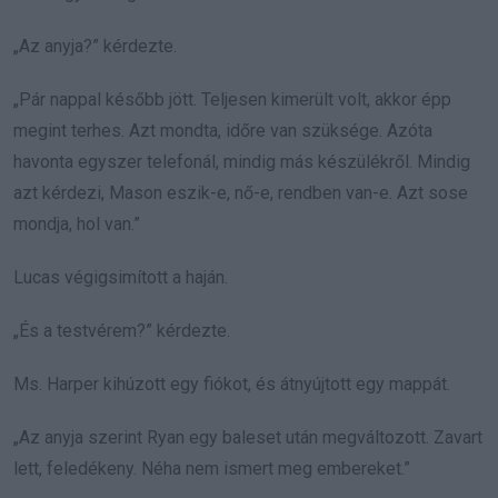
„Az anyja?” kérdezte.
„Pár nappal később jött. Teljesen kimerült volt, akkor épp
megint terhes. Azt mondta, időre van szüksége. Azóta
havonta egyszer telefonál, mindig más készülékről. Mindig
azt kérdezi, Mason eszik-e, nő-e, rendben van-e. Azt sose
mondja, hol van.”
Lucas végigsimított a haján.
„És a testvérem?” kérdezte.
Ms. Harper kihúzott egy fiókot, és átnyújtott egy mappát.
„Az anyja szerint Ryan egy baleset után megváltozott. Zavart
lett, feledékeny. Néha nem ismert meg embereket.”