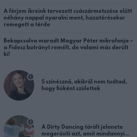
A férjem ikreink tervezett császármetszése előtt
néhány nappal nyaralni ment, hazatérésekor
remegett a térde
Bekapcsolva maradt Magyar Péter mikrofonja –
a Fidesz botrányt remélt, de valami más derült
ki!
5 színésznő, akikről nem tudtad,
hogy fiúként születtek
A Dirty Dancing törölt jelenete
megerősíti azt, amit mindannyian