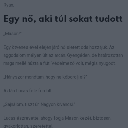
Ryan.
Egy nő, aki túl sokat tudott
„Mason!”
Egy ötvenes évei elején járó nő sietett oda hozzájuk. Az
aggodalom mélyen ült az arcán. Gyengéden, de határozottan
maga mellé húzta a fiút. Védelmező volt, mégis nyugodt.
„Hányszor mondtam, hogy ne kóborolj el?”
Aztán Lucas felé fordult.
„Sajnálom, tiszt úr. Nagyon kíváncsi.”
Lucas észrevette, ahogy fogja Mason kezét, biztosan,
gyakorlottan, szeretettel.