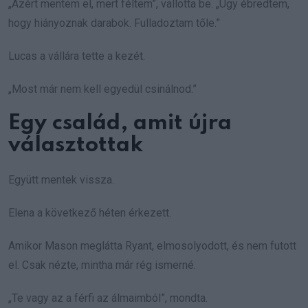
„Azért mentem el, mert féltem”, vallotta be. „Úgy ébredtem,
hogy hiányoznak darabok. Fulladoztam tőle.”
Lucas a vállára tette a kezét.
„Most már nem kell egyedül csinálnod.”
Egy család, amit újra
választottak
Együtt mentek vissza.
Elena a következő héten érkezett.
Amikor Mason meglátta Ryant, elmosolyodott, és nem futott
el. Csak nézte, mintha már rég ismerné.
„Te vagy az a férfi az álmaimból”, mondta.