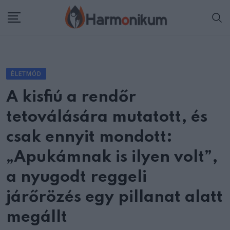
Skip
to
content
ÉLETMÓD
A kisfiú a rendőr
tetoválására mutatott, és
csak ennyit mondott:
„Apukámnak is ilyen volt”,
a nyugodt reggeli
járőrözés egy pillanat alatt
megállt