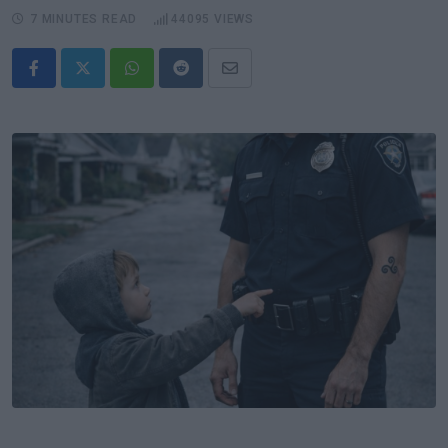
7 MINUTES READ
44095
VIEWS
Whatsapp
Reddit
Share
via
Email