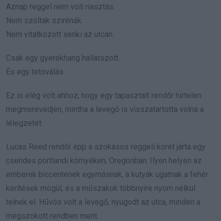
Aznap reggel nem volt riasztás.
Nem szóltak szirénák.
Nem vitatkozott senki az utcán.
Csak egy gyerekhang hallatszott.
És egy tetoválás.
Ez is elég volt ahhoz, hogy egy tapasztalt rendőr hirtelen
megmerevedjen, mintha a levegő is visszatartotta volna a
lélegzetét.
Lucas Reed rendőr épp a szokásos reggeli körét járta egy
csendes portlandi környéken, Oregonban. Ilyen helyen az
emberek biccentenek egymásnak, a kutyák ugatnak a fehér
kerítések mögül, és a műszakok többnyire nyom nélkül
telnek el. Hűvös volt a levegő, nyugodt az utca, minden a
megszokott rendben ment.