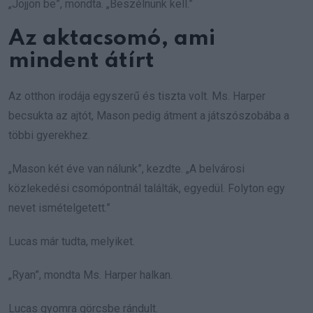
„Jöjjön be”, mondta. „Beszélnünk kell.”
Az aktacsomó, ami
mindent átírt
Az otthon irodája egyszerű és tiszta volt. Ms. Harper
becsukta az ajtót, Mason pedig átment a játszószobába a
többi gyerekhez.
„Mason két éve van nálunk”, kezdte. „A belvárosi
közlekedési csomópontnál találták, egyedül. Folyton egy
nevet ismételgetett.”
Lucas már tudta, melyiket.
„Ryan”, mondta Ms. Harper halkan.
Lucas gyomra görcsbe rándult.