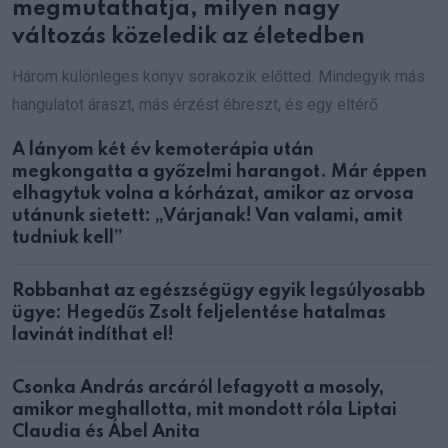
megmutathatja, milyen nagy
változás közeledik az életedben
Három különleges könyv sorakozik előtted. Mindegyik más
hangulatot áraszt, más érzést ébreszt, és egy eltérő
A lányom két év kemoterápia után
megkongatta a győzelmi harangot. Már éppen
elhagytuk volna a kórházat, amikor az orvosa
utánunk sietett: „Várjanak! Van valami, amit
tudniuk kell”
Robbanhat az egészségügy egyik legsúlyosabb
ügye: Hegedűs Zsolt feljelentése hatalmas
lavinát indíthat el!
Csonka András arcáról lefagyott a mosoly,
amikor meghallotta, mit mondott róla Liptai
Claudia és Ábel Anita