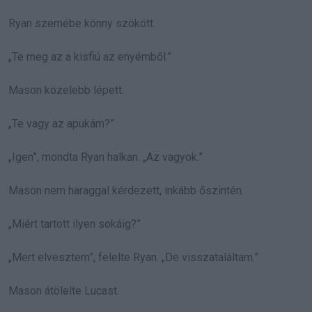
Ryan szemébe könny szökött.
„Te meg az a kisfiú az enyémből.”
Mason közelebb lépett.
„Te vagy az apukám?”
„Igen”, mondta Ryan halkan. „Az vagyok.”
Mason nem haraggal kérdezett, inkább őszintén.
„Miért tartott ilyen sokáig?”
„Mert elvesztem”, felelte Ryan. „De visszataláltam.”
Mason átölelte Lucast.