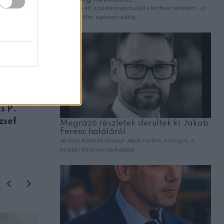
ZT
gét,
s P.
zsef