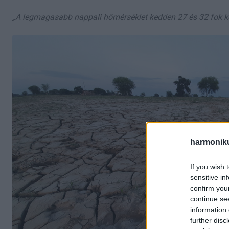
„A legmagasabb nappali hőmérséklet kedden 27 és 32 fok k
harmonik
If you wish 
sensitive in
confirm you
continue se
information 
further disc