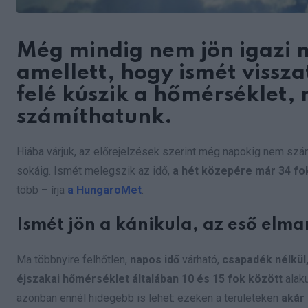
Még mindig nem jön igazi 
amellett, hogy ismét vissza
felé kúszik a hőmérséklet,
számíthatunk.
Hiába várjuk, az előrejelzések szerint még napokig nem szám
sokáig. Ismét melegszik az idő,
a hét közepére már 34 fok
több – írja
a
HungaroMet
.
Ismét jön a kánikula, az eső elm
Ma többnyire felhőtlen,
napos idő
várható,
csapadék nélkül
éjszakai hőmérséklet általában 10 és 15 fok között
alak
azonban ennél hidegebb is lehet: ezeken a területeken
akár 