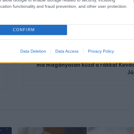
cation functionality and fraud prevention, and other user protection.
CONFIRM
KÖVETKEZŐ POS
Data Deletion
Data Access
Privacy Policy
Három éve eltemette imádott felesé
ma magányosan küzd a rákkal Kovác
Jó