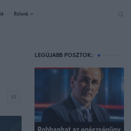
ók
Rólunk
LEGÚJABB POSZTOK:
Share
via
Email