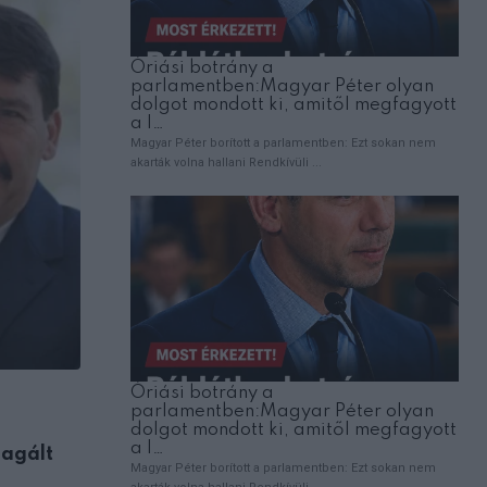
ÉRDEKESSÉG
eagált
Amit a banánról tudni érdemes, mielőt