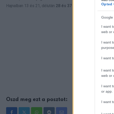
Opted 
Hajnalban 13 és 21, délután
28 és 37 fok között
alakul
a hő
Google 
I want t
web or d
I want t
purpose
I want 
I want t
web or d
I want t
or app.
Oszd meg ezt a posztot:
I want t
I want t