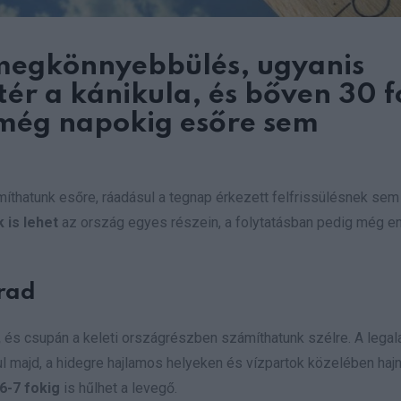
megkönnyebbülés, ugyanis
tér a kánikula, és bőven 30 f
 még napokig esőre sem
íthatunk esőre, ráadásul a tegnap érkezett felfrissülésnek sem
 is lehet
az ország egyes részein, a folytatásban pedig még en
arad
,
és csupán a keleti országrészben számíthatunk szélre. A lega
ul majd, a hidegre hajlamos helyeken és vízpartok közelében haj
6-7 fokig
is hűlhet a levegő.