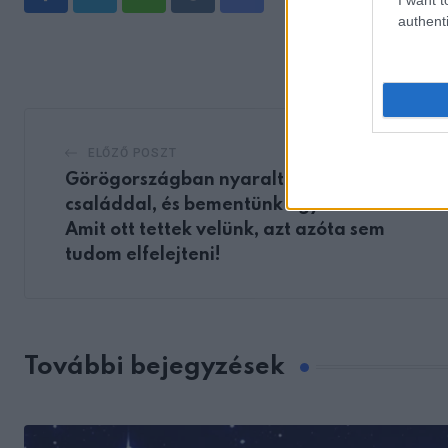
Whatsapp
Reddit
Share
authenti
via
Email
ELŐZŐ POSZT
Görögországban nyaraltunk a
családdal, és bementünk egy étterembe.
Amit ott tettek velünk, azt azóta sem
tudom elfelejteni!
További bejegyzések