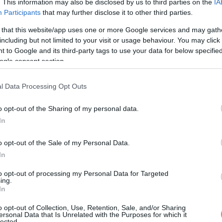
. This information may also be disclosed by us to third parties on the
IA
Participants
that may further disclose it to other third parties.
 that this website/app uses one or more Google services and may gath
including but not limited to your visit or usage behaviour. You may click 
 to Google and its third-party tags to use your data for below specifi
ogle consent section.
 napos, száraz idő érkezik. A szél többnyire mérsékelt marad, 
molyabb szélre,
ami északi irányból érkezik.
l Data Processing Opt Outs
o opt-out of the Sharing of my personal data.
In
o opt-out of the Sale of my Personal Data.
n északon kevés fátyolfelhővel. Csapadék ekkor sem lesz, és a 
In
t
többnyire 10 és 19, a legmagasabb nappali hőmérséklet 30
to opt-out of processing my Personal Data for Targeted
ing.
In
k napsütés várható, ekkor azonban már érkezik az országba ném
o opt-out of Collection, Use, Retention, Sale, and/or Sharing
ersonal Data that Is Unrelated with the Purposes for which it
zivatar
is előfordulhat, és a délnyugati, nyugati szél is megélénk
lected.