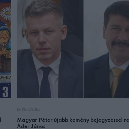
ÉRDEKESSÉG
d
Magyar Péter újabb kemény bejegyzéssel r
Áder János