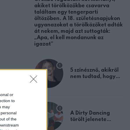
akiket törölközőkbe csavarva
találtam egy tengerparti
öltözőben. A 18. születésnapjukon
ugyanazokat a törölközőket adták
át nekem, majd azt suttogták:
„Apa, el kell mondanunk az
igazat”
5 színésznő, akikről
nem tudtad, hogy
fiúként születtek
sonal or
ection to
ou may
 personal
A Dirty Dancing
out of the
törölt jelenete
 downstream
megerősíti azt, amit