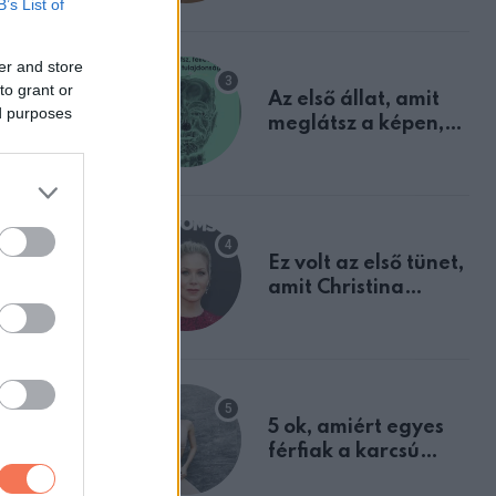
B’s List of
mindannyian
sejtettünk
er and store
to grant or
Az első állat, amit
ed purposes
meglátsz a képen,
de
a
elárulja legrosszabb
tulajdonságodat
Ez volt az első tünet,
amit Christina
Applegate éveken
át félreértett, pedig
szelet is
a szklerózis
 és 34 fok
multiplex
egyértelmű jele volt
5 ok, amiért egyes
férfiak a karcsú
i eső,
nőket részesítik
ülhet.