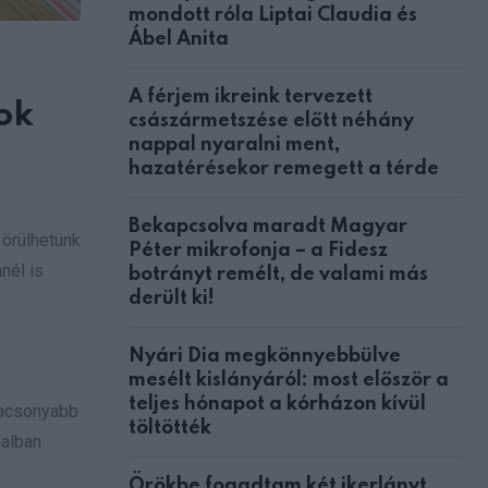
mondott róla Liptai Claudia és
Ábel Anita
A férjem ikreink tervezett
ok
császármetszése előtt néhány
nappal nyaralni ment,
hazatérésekor remegett a térde
Bekapcsolva maradt Magyar
 örülhetünk
Péter mikrofonja – a Fidesz
nél is
botrányt remélt, de valami más
derült ki!
Nyári Dia megkönnyebbülve
mesélt kislányáról: most először a
teljes hónapot a kórházon kívül
lacsonyabb
töltötték
nalban
Örökbe fogadtam két ikerlányt,