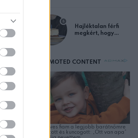
előnyben
via
Hajléktalan férfi
megkért, hogy
vegyek neki kávét a
születésnapján –
órákkal később
mellettem ült az első
osztályon