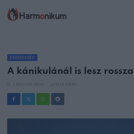
Skip
to
content
ÉRDEKESSÉG
A kánikulánál is lesz ross
2 MINUTES READ
3828
VIEWS
Whatsapp
Reddit