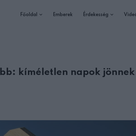
Főoldal
Emberek
Érdekesség
Vide
zabb: kíméletlen napok jönnek