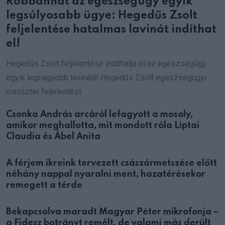
Robbanhat az egészségügy egyik
legsúlyosabb ügye: Hegedűs Zsolt
feljelentése hatalmas lavinát indíthat
el!
Hegedűs Zsolt feljelentése indíthatja el az egészségügy
egyik legnagyobb lavináját Hegedűs Zsolt egészségügyi
miniszter feljelentést
Csonka András arcáról lefagyott a mosoly,
amikor meghallotta, mit mondott róla Liptai
Claudia és Ábel Anita
A férjem ikreink tervezett császármetszése előtt
néhány nappal nyaralni ment, hazatérésekor
remegett a térde
Bekapcsolva maradt Magyar Péter mikrofonja –
a Fidesz botrányt remélt, de valami más derült