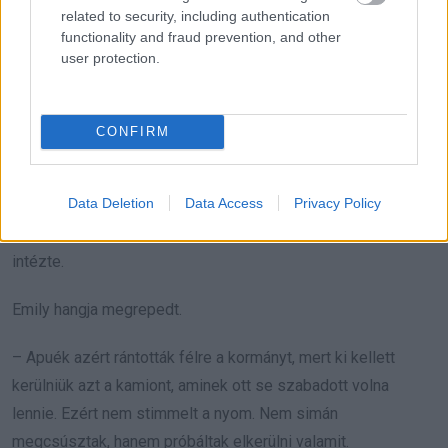
related to security, including authentication
el egy magán fuvarcégtől. Azért fizettek neki, hogy bizonyos
functionality and fraud prevention, and other
ügyeket eltereljen, eltüntessen részleteket, vagy az
user protection.
időjárásra kenje a felelősséget, ne a hibás felszerelésre.
Csak néztem rá.
CONFIRM
– Az az út nem is lehetett volna nyitva, mondta. Korábban
Data Deletion
Data Access
Privacy Policy
aznap egy kamion keresztbe fordult rajta. Le kellett volna
zárni, kordonokkal. De a kordont levetették. Reynolds
intézte.
Emily hangja megrepedt.
– Apuék azért rántották félre a kormányt, mert ki kellett
kerülniük azt a kamiont, aminek ott se szabadott volna
lennie. Ezért nem stimmelt a nyom. Nem simán
megcsúsztak, hanem próbáltak elkerülni valamit.