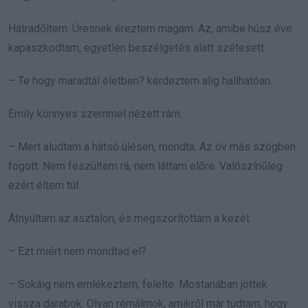
Hátradőltem. Üresnek éreztem magam. Az, amibe húsz éve
kapaszkodtam, egyetlen beszélgetés alatt szétesett.
– Te hogy maradtál életben? kérdeztem alig hallhatóan.
Emily könnyes szemmel nézett rám.
– Mert aludtam a hátsó ülésen, mondta. Az öv más szögben
fogott. Nem feszültem rá, nem láttam előre. Valószínűleg
ezért éltem túl.
Átnyúltam az asztalon, és megszorítottam a kezét.
– Ezt miért nem mondtad el?
– Sokáig nem emlékeztem, felelte. Mostanában jöttek
vissza darabok. Olyan rémálmok, amikről már tudtam, hogy