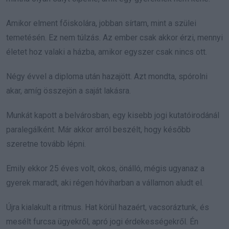
Amikor elment főiskolára, jobban sírtam, mint a szülei
temetésén. Ez nem túlzás. Az ember csak akkor érzi, mennyi
életet hoz valaki a házba, amikor egyszer csak nincs ott.
Négy évvel a diploma után hazajött. Azt mondta, spórolni
akar, amíg összejön a saját lakásra.
Munkát kapott a belvárosban, egy kisebb jogi kutatóirodánál
paralegálként. Már akkor arról beszélt, hogy később
szeretne tovább lépni.
Emily ekkor 25 éves volt, okos, önálló, mégis ugyanaz a
gyerek maradt, aki régen hóviharban a vállamon aludt el.
Újra kialakult a ritmus. Hat körül hazaért, vacsoráztunk, és
mesélt furcsa ügyekről, apró jogi érdekességekről. Én