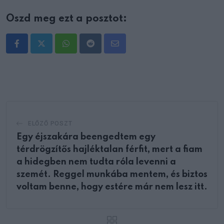
Oszd meg ezt a posztot:
Whatsapp
Reddit
Share
via
Email
ELŐZŐ POSZT
Egy éjszakára beengedtem egy
térdrögzítős hajléktalan férfit, mert a fiam
a hidegben nem tudta róla levenni a
szemét. Reggel munkába mentem, és biztos
voltam benne, hogy estére már nem lesz itt.