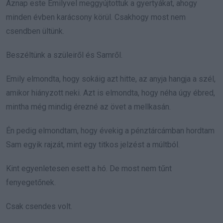
Aznap este Emilyvel meggyújtottuk a gyertyákat, ahogy
minden évben karácsony körül. Csakhogy most nem
csendben ültünk.
Beszéltünk a szüleiről és Samről.
Emily elmondta, hogy sokáig azt hitte, az anyja hangja a szél,
amikor hiányzott neki. Azt is elmondta, hogy néha úgy ébred,
mintha még mindig érezné az övet a mellkasán.
Én pedig elmondtam, hogy évekig a pénztárcámban hordtam
Sam egyik rajzát, mint egy titkos jelzést a múltból.
Kint egyenletesen esett a hó. De most nem tűnt
fenyegetőnek.
Csak csendes volt.