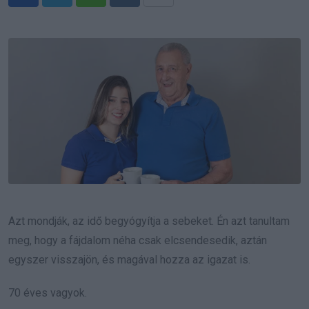
Whatsapp
Reddit
Share
via
Email
Azt mondják, az idő begyógyítja a sebeket. Én azt tanultam
meg, hogy a fájdalom néha csak elcsendesedik, aztán
egyszer visszajön, és magával hozza az igazat is.
70 éves vagyok.