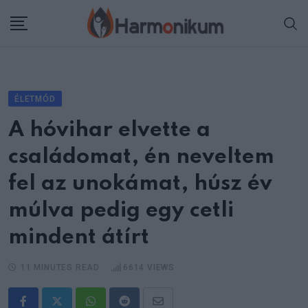
Skip
to
content
ÉLETMÓD
A hóvihar elvette a
családomat, én neveltem
fel az unokámat, húsz év
múlva pedig egy cetli
mindent átírt
11 MINUTES READ
6614
VIEWS