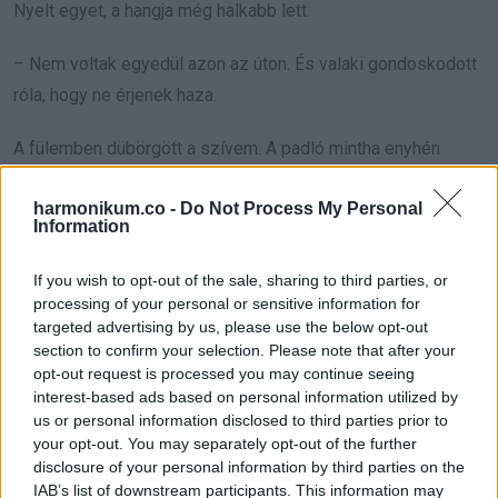
Nyelt egyet, a hangja még halkabb lett.
– Nem voltak egyedül azon az úton. És valaki gondoskodott
róla, hogy ne érjenek haza.
A fülemben dübörgött a szívem. A padló mintha enyhén
megdőlt volna alattam.
harmonikum.co -
Do Not Process My Personal
Information
Emily habozott, aztán a folyosó felé pillantott, mintha
ellenőrizné, tényleg csak ketten vagyunk.
If you wish to opt-out of the sale, sharing to third parties, or
processing of your personal or sensitive information for
– Emlékszel Reynolds rendőrre?
targeted advertising by us, please use the below opt-out
section to confirm your selection. Please note that after your
Hogyne emlékeztem volna.
opt-out request is processed you may continue seeing
interest-based ads based on personal information utilized by
us or personal information disclosed to third parties prior to
Ő hozta a hírt. Ismert minket. Evett már a templomi
your opt-out. You may separately opt-out of the further
jótékonysági vacsorán is, chilit szedett, mint mindenki más.
disclosure of your personal information by third parties on the
IAB’s list of downstream participants. This information may