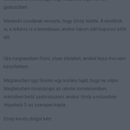
gyászoltam.
Mindenki csodának nevezte, hogy Emily túlélte. A rendőrök
is, a lelkész is a temetésen, amikor három zárt koporsó előtt
állt.
Újra megtanultam főzni, olyan ételeket, amiket húsz éve nem
készítettem.
Megtanultam úgy fésülni egy kislány haját, hogy ne sírjon.
Megtanultam mosolyogni az iskolai tornateremben,
miközben belül szétcsúszom, amikor Emily a műsorban
Hópehely 3-as szerepet kapta.
Emily kevés dolgot kért.