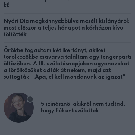
ki!
Nyári Dia megkönnyebbülve mesélt kislányáról:
most először a teljes hónapot a kórházon kívül
töltötték
Örökbe fogadtam két ikerlányt, akiket
törölközőkbe csavarva találtam egy tengerparti
öltözőben. A 18. születésnapjukon ugyanazokat
a törölközőket adták át nekem, majd azt
suttogták: „Apa, el kell mondanunk az igazat”
5 színésznő, akikről nem tudtad,
hogy fiúként születtek