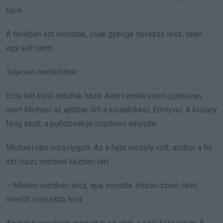
kávé.
A tévében azt mondták, csak gyenge havazás lesz, talán
egy-két centi.
Teljesen mellélőttek.
Este hét körül indultak haza. Azért emlékszem pontosan,
mert Michael az ajtóban állt a kisebbikkel, Emilyvel. A kislány
félig aludt, a pufidzsekije majdnem elnyelte.
Michael rám mosolygott. Az a fajta mosoly volt, amikor a fiú
azt hiszi, mindent kézben tart.
– Minden rendben lesz, apa, mondta. Hazaviszem őket,
mielőtt rosszabb lesz.