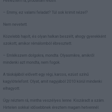
Felnéztem rá, próbáltam elütni.
– Emmy, ez valami feladat? Túl sok krimit nézel?
Nem nevetett.
Közelebb hajolt, és olyan halkan beszélt, ahogy gyerekként
szokott, amikor rémálomból ébresztett.
– Emlékszem dolgokra, mondta. Olyasmikre, amikről
mindenki azt mondta, nem fogok.
A táskájából elővett egy régi, karcos, ezüst színű
kagylótelefont. Olyat, amit nagyjából 2010 körül mindenki
elhagyott.
Úgy néztem rá, mintha veszélyes lenne. Kiszáradt a szám.
Hirtelen sokkal idősebbnek éreztem magam hetvennél.