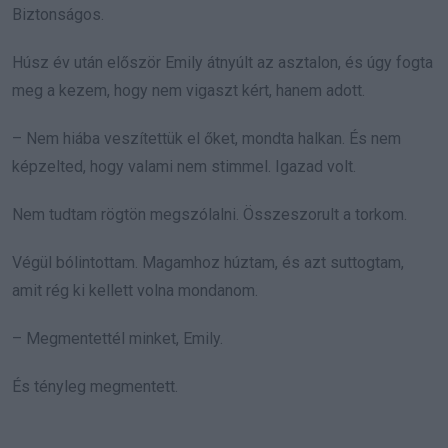
Biztonságos.
Húsz év után először Emily átnyúlt az asztalon, és úgy fogta
meg a kezem, hogy nem vigaszt kért, hanem adott.
– Nem hiába veszítettük el őket, mondta halkan. És nem
képzelted, hogy valami nem stimmel. Igazad volt.
Nem tudtam rögtön megszólalni. Összeszorult a torkom.
Végül bólintottam. Magamhoz húztam, és azt suttogtam,
amit rég ki kellett volna mondanom.
– Megmentettél minket, Emily.
És tényleg megmentett.