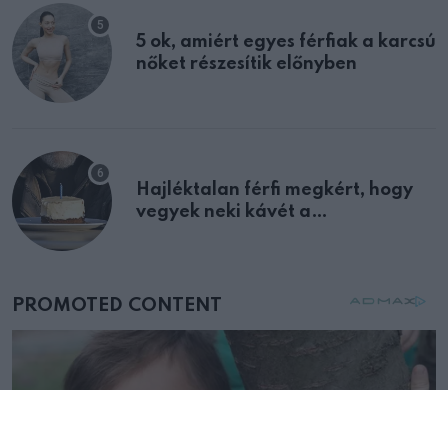
5 ok, amiért egyes férfiak a karcsú
nőket részesítik előnyben
Hajléktalan férfi megkért, hogy
vegyek neki kávét a
születésnapján – órákkal később
mellettem ült az első osztályon