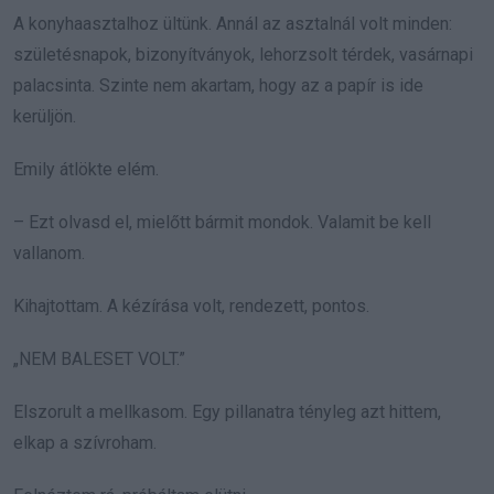
A konyhaasztalhoz ültünk. Annál az asztalnál volt minden:
születésnapok, bizonyítványok, lehorzsolt térdek, vasárnapi
palacsinta. Szinte nem akartam, hogy az a papír is ide
kerüljön.
Emily átlökte elém.
– Ezt olvasd el, mielőtt bármit mondok. Valamit be kell
vallanom.
Kihajtottam. A kézírása volt, rendezett, pontos.
„NEM BALESET VOLT.”
Elszorult a mellkasom. Egy pillanatra tényleg azt hittem,
elkap a szívroham.