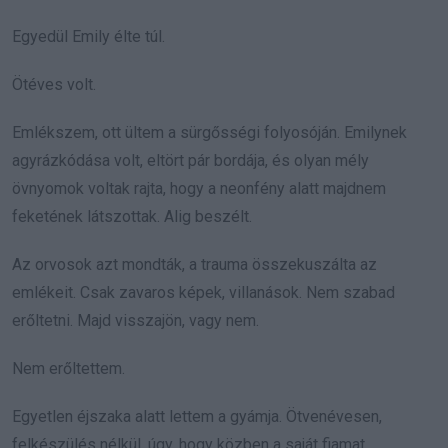
Egyedül Emily élte túl.
Ötéves volt.
Emlékszem, ott ültem a sürgősségi folyosóján. Emilynek
agyrázkódása volt, eltört pár bordája, és olyan mély
övnyomok voltak rajta, hogy a neonfény alatt majdnem
feketének látszottak. Alig beszélt.
Az orvosok azt mondták, a trauma összekuszálta az
emlékeit. Csak zavaros képek, villanások. Nem szabad
erőltetni. Majd visszajön, vagy nem.
Nem erőltettem.
Egyetlen éjszaka alatt lettem a gyámja. Ötvenévesen,
felkészülés nélkül, úgy, hogy közben a saját fiamat