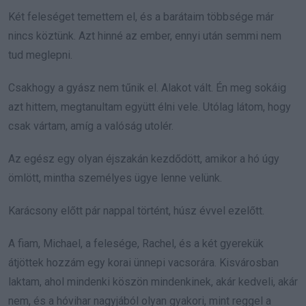
Két feleséget temettem el, és a barátaim többsége már
nincs köztünk. Azt hinné az ember, ennyi után semmi nem
tud meglepni.
Csakhogy a gyász nem tűnik el. Alakot vált. Én meg sokáig
azt hittem, megtanultam együtt élni vele. Utólag látom, hogy
csak vártam, amíg a valóság utolér.
Az egész egy olyan éjszakán kezdődött, amikor a hó úgy
ömlött, mintha személyes ügye lenne velünk.
Karácsony előtt pár nappal történt, húsz évvel ezelőtt.
A fiam, Michael, a felesége, Rachel, és a két gyerekük
átjöttek hozzám egy korai ünnepi vacsorára. Kisvárosban
laktam, ahol mindenki köszön mindenkinek, akár kedveli, akár
nem, és a hóvihar nagyjából olyan gyakori, mint reggel a