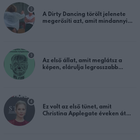
A Dirty Dancing törölt jelenete
megerősíti azt, amit mindannyian
sejtettünk
Az első állat, amit meglátsz a
képen, elárulja legrosszabb
tulajdonságodat
Ez volt az első tünet, amit
Christina Applegate éveken át
félreértett, pedig a szklerózis
multiplex egyértelmű jele volt