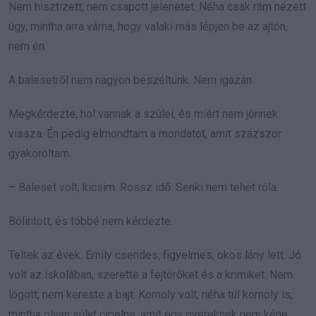
Nem hisztizett, nem csapott jelenetet. Néha csak rám nézett
úgy, mintha arra várna, hogy valaki más lépjen be az ajtón,
nem én.
A balesetről nem nagyon beszéltünk. Nem igazán.
Megkérdezte, hol vannak a szülei, és miért nem jönnek
vissza. Én pedig elmondtam a mondatot, amit százszor
gyakoroltam.
– Baleset volt, kicsim. Rossz idő. Senki nem tehet róla.
Bólintott, és többé nem kérdezte.
Teltek az évek. Emily csendes, figyelmes, okos lány lett. Jó
volt az iskolában, szerette a fejtörőket és a krimiket. Nem
lógott, nem kereste a bajt. Komoly volt, néha túl komoly is,
mintha olyan súlyt cipelne, amit egy gyereknek nem kéne.