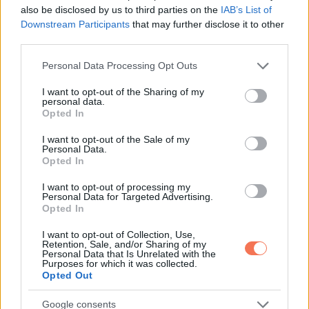
– Azt mondta, gyors volt, motyogtam. Azt mondta, nem
also be disclosed by us to third parties on the
IAB’s List of
Downstream Participants
that may further disclose it to other
szenvedtek.
third parties.
Emily bólintott.
Please note that this website/app uses one or more Google
Personal Data Processing Opt Outs
services and may gather and store information including but
– Azt is mondta, nem volt más jármű érintett.
not limited to your visit or usage behaviour. You may click to
I want to opt-out of the Sharing of my
personal data.
grant or deny consent to Google and its third-party tags to
Opted In
use your data for below specified purposes in below Google
Bekapcsolta a telefont, és elindított egy hangüzenetet.
consent section.
I want to opt-out of the Sale of my
Recsegett, fújt benne a szél, hallatszott a motor tompa zaja,
Personal Data.
Opted In
de két hang így is kivehető lett.
I want to opt-out of processing my
Egy férfi hangja, pánikban: „Ezt nem tudom tovább csinálni.
Personal Data for Targeted Advertising.
Opted In
Azt mondtad, senkinek nem esik baja.”
I want to opt-out of Collection, Use,
Retention, Sale, and/or Sharing of my
Aztán egy másik hang, hideg és éles: „Csak vezess.
Personal Data that Is Unrelated with the
Purposes for which it was collected.
Elvétetted a kanyart.”
Opted Out
Ennyi volt.
Google consents