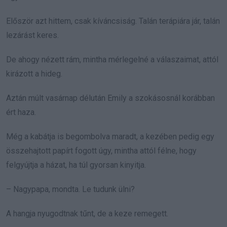
Először azt hittem, csak kíváncsiság. Talán terápiára jár, talán
lezárást keres.
De ahogy nézett rám, mintha mérlegelné a válaszaimat, attól
kirázott a hideg.
Aztán múlt vasárnap délután Emily a szokásosnál korábban
ért haza.
Még a kabátja is begombolva maradt, a kezében pedig egy
összehajtott papírt fogott úgy, mintha attól félne, hogy
felgyújtja a házat, ha túl gyorsan kinyitja.
– Nagypapa, mondta. Le tudunk ülni?
A hangja nyugodtnak tűnt, de a keze remegett.