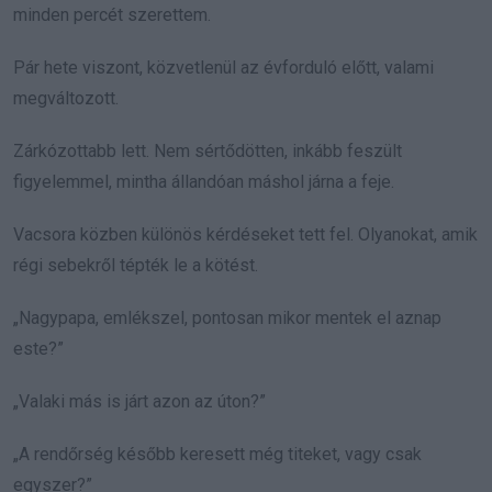
minden percét szerettem.
Pár hete viszont, közvetlenül az évforduló előtt, valami
megváltozott.
Zárkózottabb lett. Nem sértődötten, inkább feszült
figyelemmel, mintha állandóan máshol járna a feje.
Vacsora közben különös kérdéseket tett fel. Olyanokat, amik
régi sebekről tépték le a kötést.
„Nagypapa, emlékszel, pontosan mikor mentek el aznap
este?”
„Valaki más is járt azon az úton?”
„A rendőrség később keresett még titeket, vagy csak
egyszer?”