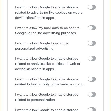
I want to allow Google to enable storage
– Ez önmagában nem bizonyít semmit, mondtam, és a saját
related to advertising like cookies on web or
hangom is remegett.
device identifiers in apps.
I want to allow my user data to be sent to
– Tudom, felelte. Ezért mentem tovább.
Google for online advertising purposes.
És akkor elmondott mindent.
I want to allow Google to send me
personalized advertising.
Az elmúlt hónapokban átnézte a régi iratokat, baleseti
I want to allow Google to enable storage
jegyzőkönyveket, belső vizsgálatokat. A céges
related to analytics like cookies on web or
adatbázisban keresett, régi beosztásokat, jelvényszámokat
device identifiers in apps.
vetett össze, és tanúvallomásokat bogarászott.
I want to allow Google to enable storage
related to functionality of the website or app.
Aztán kimondta azt a mondatot, amitől megállt bennem a
levegő.
I want to allow Google to enable storage
related to personalization.
– Reynolds ellen akkoriban belső vizsgálat folyt. Azt
I want to allow Google to enable storage
gyanították, hogy meghamisít jelentéseket, és pénzt fogad