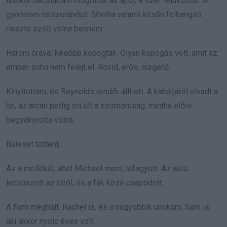
Amikor becsuktam mögöttük az ajtót, a szél felüvöltött. A
gyomrom összerándult. Mintha valami későn felhangzó
riasztó szólt volna bennem.
Három órával később kopogtak. Olyan kopogás volt, amit az
ember soha nem felejt el. Rövid, erős, sürgető.
Kinyitottam, és Reynolds rendőr állt ott. A kabátjáról olvadt a
hó, az arcán pedig ott ült a szomorúság, mintha előre
begyakorolta volna.
Baleset történt.
Az a mellékút, ahol Michael ment, lefagyott. Az autó
lecsúszott az útról, és a fák közé csapódott.
A fiam meghalt. Rachel is, és a nagyobbik unokám, Sam is,
aki akkor nyolc éves volt.