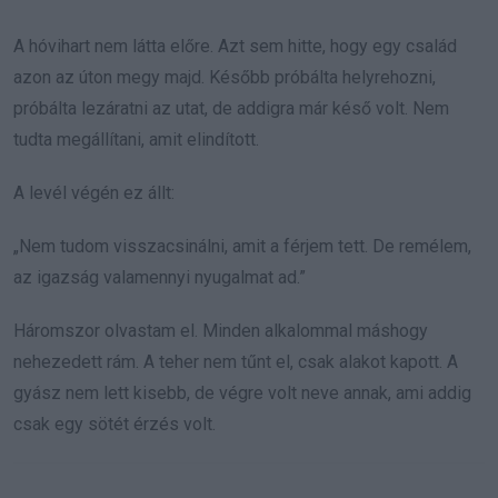
A hóvihart nem látta előre. Azt sem hitte, hogy egy család
azon az úton megy majd. Később próbálta helyrehozni,
próbálta lezáratni az utat, de addigra már késő volt. Nem
tudta megállítani, amit elindított.
A levél végén ez állt:
„Nem tudom visszacsinálni, amit a férjem tett. De remélem,
az igazság valamennyi nyugalmat ad.”
Háromszor olvastam el. Minden alkalommal máshogy
nehezedett rám. A teher nem tűnt el, csak alakot kapott. A
gyász nem lett kisebb, de végre volt neve annak, ami addig
csak egy sötét érzés volt.