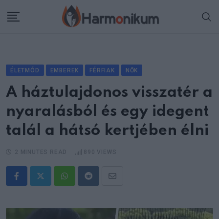
Skip
to
content
ÉLETMÓD
EMBEREK
FÉRFIAK
NŐK
A háztulajdonos visszatér a
nyaralásból és egy idegent
talál a hátsó kertjében élni
2 MINUTES READ
890
VIEWS
Whatsapp
Reddit
Share
via
Email