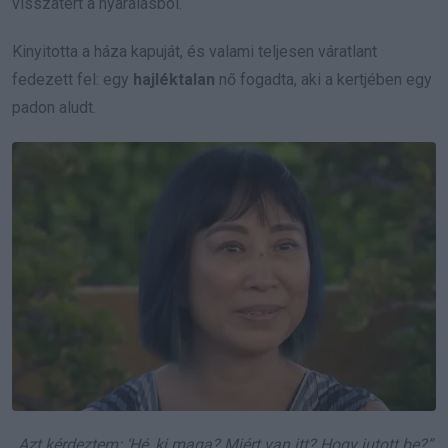
visszatért a nyaralásból.
Kinyitotta a háza kapuját, és valami teljesen váratlant
fedezett fel: egy
hajléktalan
nő fogadta, aki a kertjében egy
padon aludt.
„Azt kérdeztem: ‘Hé, ki maga? Miért van itt? Hogy jutott be?”