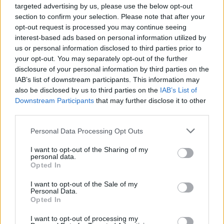
targeted advertising by us, please use the below opt-out
section to confirm your selection. Please note that after your
opt-out request is processed you may continue seeing
interest-based ads based on personal information utilized by
us or personal information disclosed to third parties prior to
your opt-out. You may separately opt-out of the further
disclosure of your personal information by third parties on the
IAB’s list of downstream participants. This information may
also be disclosed by us to third parties on the
IAB’s List of
Downstream Participants
that may further disclose it to other
Ez a bizarr találkozás jól mutatja, milyen állapotban van
a
third parties.
hajléktalansági válság
egy olyan országban, mint Amerika.
Please note that this website/app uses one or more Google
Personal Data Processing Opt Outs
Az elmúlt évek gazdasági és egészségügyi válsága még
services and may gather and store information including but
not limited to your visit or usage behaviour. You may click to
I want to opt-out of the Sharing of my
nagyobb szegénységet okozott, és exponenciálisan nőtt a
personal data.
grant or deny consent to Google and its third-party tags to
Opted In
kenyérminimum alatt élők száma.
use your data for below specified purposes in below Google
consent section.
I want to opt-out of the Sale of my
„Mi vagyunk a világ leggazdagabb nemzete, és ez a
Personal Data.
Opted In
probléma olyan szomorú. Azt hiszem, több együttérzést
I want to opt-out of processing my
mutattam, mint sokan tennék”
– zárta a háztulajdonos.