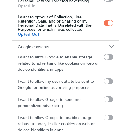
Personal Data for Targeted Advertising.
Opted In
via
I want to opt-out of Collection, Use,
Retention, Sale, and/or Sharing of my
Personal Data that Is Unrelated with the
Purposes for which it was collected.
Opted Out
Google consents
Oszd meg ezt a posztot:
I want to allow Google to enable storage
related to advertising like cookies on web or
device identifiers in apps.
Whatsapp
Reddit
Share
via
I want to allow my user data to be sent to
Google for online advertising purposes.
Email
I want to allow Google to send me
personalized advertising.
ELŐZŐ POSZT
I want to allow Google to enable storage
A férfi megmutatja a naptejhasználat
related to analytics like cookies on web or
device identifiers in apps.
fontosságát, mivel sokkoló különbséget