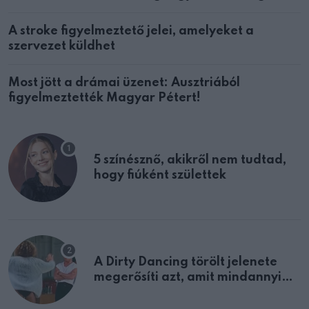
A stroke figyelmeztető jelei, amelyeket a
szervezet küldhet
Most jött a drámai üzenet: Ausztriából
figyelmeztették Magyar Pétert!
5 színésznő, akikről nem tudtad,
hogy fiúként születtek
A Dirty Dancing törölt jelenete
megerősíti azt, amit mindannyian
sejtettünk