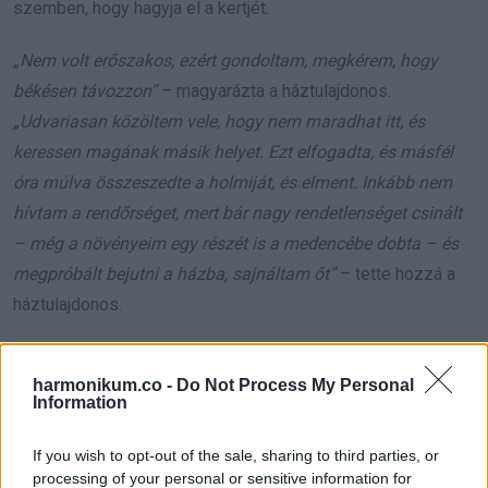
szemben, hogy hagyja el a kertjét.
„Nem volt erőszakos, ezért gondoltam, megkérem, hogy
békésen távozzon”
– magyarázta a háztulajdonos.
„Udvariasan közöltem vele, hogy nem maradhat itt, és
keressen magának másik helyet. Ezt elfogadta, és másfél
óra múlva összeszedte a holmiját, és elment. Inkább nem
hívtam a rendőrséget, mert bár nagy rendetlenséget csinált
– még a növényeim egy részét is a medencébe dobta – és
megpróbált bejutni a házba, sajnáltam őt”
– tette hozzá a
háztulajdonos.
harmonikum.co -
Do Not Process My Personal
Information
If you wish to opt-out of the sale, sharing to third parties, or
processing of your personal or sensitive information for