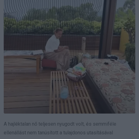
A hajléktalan nő teljesen nyugodt volt, és semmiféle
ellenállást nem tanúsított a tulajdonos utasításával