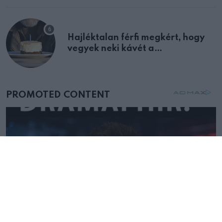
Hajléktalan férfi megkért, hogy
vegyek neki kávét a
születésnapján – órákkal később
mellettem ült az első osztályon