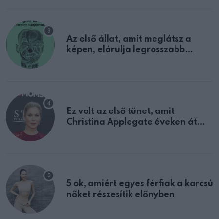
Az első állat, amit meglátsz a
képen, elárulja legrosszabb
tulajdonságodat
Ez volt az első tünet, amit
Christina Applegate éveken át
félreértett, pedig a szklerózis
multiplex egyértelmű jele volt
5 ok, amiért egyes férfiak a karcsú
nőket részesítik előnyben