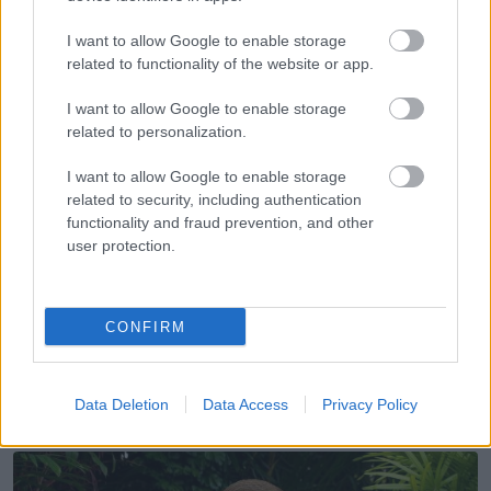
mutat a karja és a lába között
I want to allow Google to enable storage
related to functionality of the website or app.
I want to allow Google to enable storage
related to personalization.
I want to allow Google to enable storage
KÖVETKEZŐ POSZT
related to security, including authentication
A 9 éves kislányt nem hívják meg az
functionality and fraud prevention, and other
osztálytársai: „túl kövér, csúnya és
user protection.
szegény”
CONFIRM
További bejegyzések
Data Deletion
Data Access
Privacy Policy