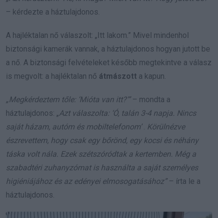
– kérdezte a háztulajdonos.
A hajléktalan nő válaszolt: „Itt lakom.” Mivel mindenhol
biztonsági kamerák vannak, a háztulajdonos hogyan jutott be
a nő. A biztonsági felvételeket később megtekintve a válasz
is megvolt: a hajléktalan nő
átmászott
a kapun.
„Megkérdeztem tőle: ‘Mióta van itt?'”
– mondta a
háztulajdonos: „
Azt válaszolta:
‘Ó, talán 3-4 napja. Nincs
saját házam, autóm és mobiltelefonom’
.
Körülnézve
észrevettem, hogy csak egy bőrönd, egy kocsi és néhány
táska volt nála. Ezek szétszóródtak a kertemben. Még a
szabadtéri zuhanyzómat is használta a saját személyes
higiéniájához és az edényei elmosogatásához”
– írta le a
háztulajdonos.