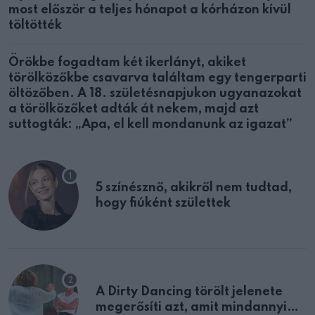
most először a teljes hónapot a kórházon kívül
töltötték
Örökbe fogadtam két ikerlányt, akiket
törölközőkbe csavarva találtam egy tengerparti
öltözőben. A 18. születésnapjukon ugyanazokat
a törölközőket adták át nekem, majd azt
suttogták: „Apa, el kell mondanunk az igazat”
5 színésznő, akikről nem tudtad,
hogy fiúként születtek
A Dirty Dancing törölt jelenete
megerősíti azt, amit mindannyian