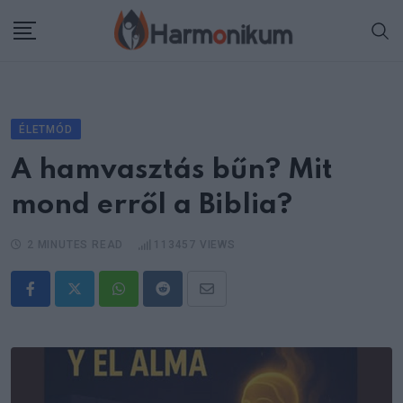
Skip
to
content
ÉLETMÓD
A hamvasztás bűn? Mit
mond erről a Biblia?
2 MINUTES READ
113457
VIEWS
Whatsapp
Reddit
Share
via
Email