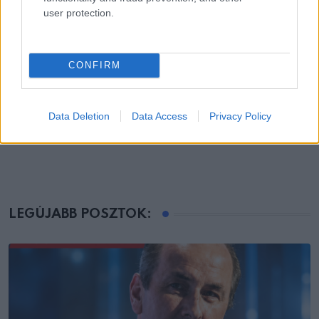
user protection.
CONFIRM
ÉLETMÓD
Data Deletion
Data Access
Privacy Policy
Robbanhat az egészségügy egyik legsúlyosabb
ügye: Hegedűs Zsolt
LEGÚJABB POSZTOK: