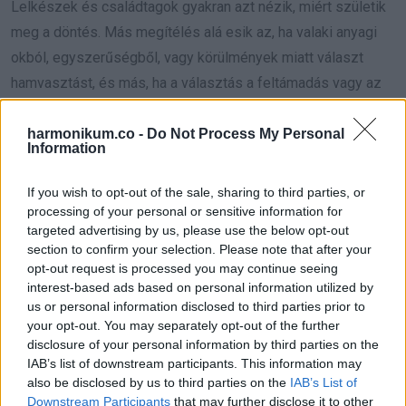
Lelkészek és családtagok gyakran azt nézik, miért születik
meg a döntés. Más megítélés alá esik az, ha valaki anyagi
okból, egyszerűségből, vagy körülmények miatt választ
hamvasztást, és más, ha a választás a feltámadás vagy az
örök élet tagadásához kötődik.
harmonikum.co -
Do Not Process My Personal
Information
Sok gyülekezet arra bátorít, hogy mindenki a lelkiismerete
szerint döntsön, és közben tartsa meg a búcsú méltóságát.
If you wish to opt-out of the sale, sharing to third parties, or
A hamvasztásról szóló vita végül ritkán a test sorsáról szól.
processing of your personal or sensitive information for
Sokkal inkább arról, mibe kapaszkodunk. A keresztény
targeted advertising by us, please use the below opt-out
section to confirm your selection. Please note that after your
reménység nem a földben vagy a hamuban áll, hanem az
opt-out request is processed you may continue seeing
ígéretben, hogy van élet ezen a világon túl is.
interest-based ads based on personal information utilized by
us or personal information disclosed to third parties prior to
your opt-out. You may separately opt-out of the further
disclosure of your personal information by third parties on the
IAB’s list of downstream participants. This information may
Oszd meg ezt a posztot:
also be disclosed by us to third parties on the
IAB’s List of
Downstream Participants
that may further disclose it to other