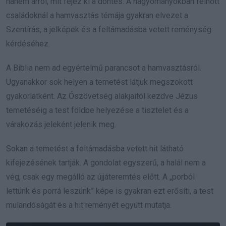
hanem arról, mit fejez ki a döntés. A hagyományokban felnőtt
családoknál a hamvasztás témája gyakran elvezet a
Szentírás, a jelképek és a feltámadásba vetett reménység
kérdéséhez.
A Biblia nem ad egyértelmű parancsot a hamvasztásról.
Ugyanakkor sok helyen a temetést látjuk megszokott
gyakorlatként. Az Ószövetség alakjaitól kezdve Jézus
temetéséig a test földbe helyezése a tisztelet és a
várakozás jeleként jelenik meg.
Sokan a temetést a feltámadásba vetett hit látható
kifejezésének tartják. A gondolat egyszerű, a halál nem a
vég, csak egy megálló az újjáteremtés előtt. A „porból
lettünk és porrá leszünk” képe is gyakran ezt erősíti, a test
mulandóságát és a hit reményét együtt mutatja.