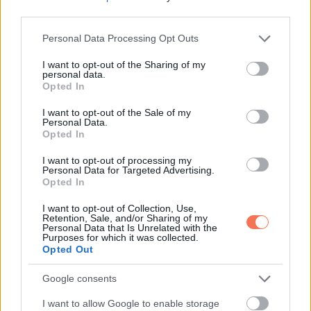
third parties.
Whatsapp
Reddit
Share
via
Please note that this website/app uses one or more Google
Personal Data Processing Opt Outs
services and may gather and store information including but
Email
not limited to your visit or usage behaviour. You may click to
I want to opt-out of the Sharing of my
personal data.
grant or deny consent to Google and its third-party tags to
Opted In
use your data for below specified purposes in below Google
consent section.
I want to opt-out of the Sale of my
ELŐZŐ POSZT
Personal Data.
Opted In
Az orvos, aki megfogta a kezem, történet
veszteségről, gyógyulásról és reményről
I want to opt-out of processing my
Personal Data for Targeted Advertising.
Opted In
I want to opt-out of Collection, Use,
Retention, Sale, and/or Sharing of my
Personal Data that Is Unrelated with the
Purposes for which it was collected.
Opted Out
KÖVETKEZŐ POSZT
Hét évig neveltem a néhai menyasszonyom
Google consents
tíz gyerekét, aztán a legidősebb lányom
rám nézett, és azt mondta: „Apa, ideje
I want to allow Google to enable storage