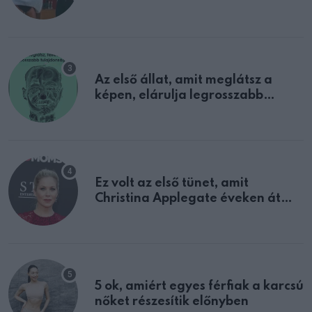
sejtettünk
Az első állat, amit meglátsz a
képen, elárulja legrosszabb
tulajdonságodat
Ez volt az első tünet, amit
Christina Applegate éveken át
félreértett, pedig a szklerózis
multiplex egyértelmű jele volt
5 ok, amiért egyes férfiak a karcsú
nőket részesítik előnyben