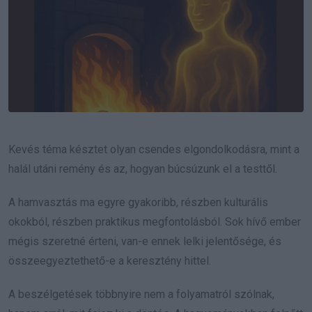
Kevés téma késztet olyan csendes elgondolkodásra, mint a
halál utáni remény és az, hogyan búcsúzunk el a testtől.
A hamvasztás ma egyre gyakoribb, részben kulturális
okokból, részben praktikus megfontolásból. Sok hívő ember
mégis szeretné érteni, van-e ennek lelki jelentősége, és
összeegyeztethető-e a keresztény hittel.
A beszélgetések többnyire nem a folyamatról szólnak,