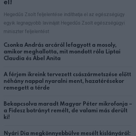
el!
Hegedűs Zsolt feljelentése indíthatja el az egészségügy
egyik legnagyobb lavináját Hegedűs Zsolt egészségügyi
miniszter feljelentést
Csonka András arcáról lefagyott a mosoly,
amikor meghallotta, mit mondott róla Liptai
Claudia és Ábel Anita
A férjem ikreink tervezett császármetszése előtt
néhány nappal nyaralni ment, hazatérésekor
remegett a térde
Bekapcsolva maradt Magyar Péter mikrofonja –
a Fidesz botrányt remélt, de valami más derült
ki!
Nyári Dia megkönnyebbülve mesélt kislányáról: