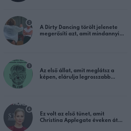
A Dirty Dancing törölt jelenete
megerősíti azt, amit mindannyian
sejtettünk
Az első állat, amit meglátsz a
képen, elárulja legrosszabb
tulajdonságodat
Ez volt az első tünet, amit
Christina Applegate éveken át
félreértett, pedig a szklerózis