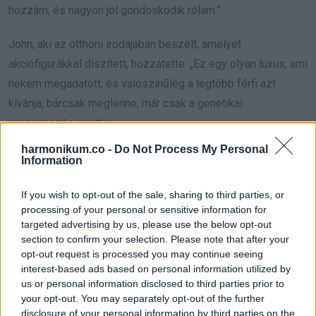
hozzám, és nagyon jól gondoskodik rólam.”
John, aki az otthoni irodájában beszélt, amelyet
akciófigurákkal díszített, hozzátette: „Ez egy olyan luxus, ami
nekem megadatott, és valószínűleg a legtöbb férfi azt
kívánja, bárcsak meglenne, már csak a genetikai
programozás miatt is.
harmonikum.co -
Do Not Process My Personal
„Ha megnézzük az összes többi emlősállatot, hogyan
Information
csinálják, általában az alfa hím az összes nőstényt
If you wish to opt-out of the sale, sharing to third parties, or
megdöngeti.
processing of your personal or sensitive information for
targeted advertising by us, please use the below opt-out
„Azt hiszem, ez sokkal nyugodtabbá teszi a kapcsolatunkat,
section to confirm your selection. Please note that after your
mert nincs semmi az életemben, amire vágyom, amit ne
opt-out request is processed you may continue seeing
interest-based ads based on personal information utilized by
kaphatnék meg. És azt hiszem, ettől jobb férj leszek.”
us or personal information disclosed to third parties prior to
your opt-out. You may separately opt-out of the further
disclosure of your personal information by third parties on the