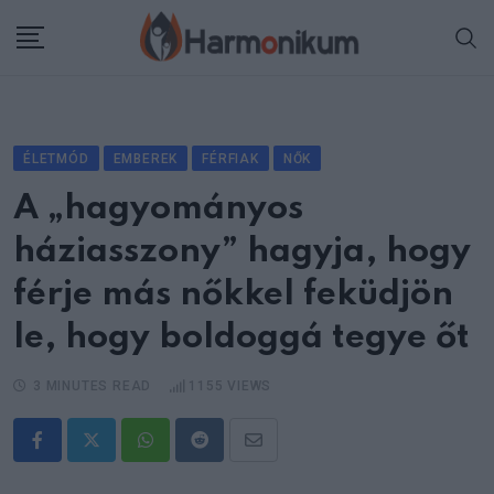
Skip
to
content
ÉLETMÓD
EMBEREK
FÉRFIAK
NŐK
A „hagyományos
háziasszony” hagyja, hogy
férje más nőkkel feküdjön
le, hogy boldoggá tegye őt
3 MINUTES READ
1155
VIEWS
Whatsapp
Reddit
Share
via