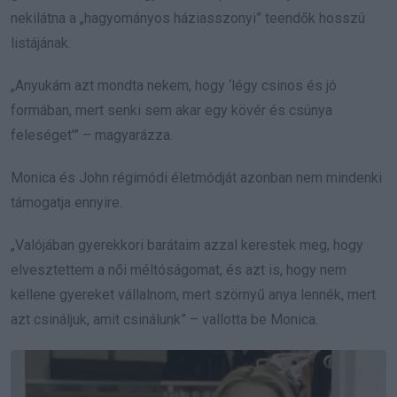
nekilátna a „hagyományos háziasszonyi” teendők hosszú
listájának.
„Anyukám azt mondta nekem, hogy ‘légy csinos és jó
formában, mert senki sem akar egy kövér és csúnya
feleséget'” – magyarázza.
Monica és John régimódi életmódját azonban nem mindenki
támogatja ennyire.
„Valójában gyerekkori barátaim azzal kerestek meg, hogy
elvesztettem a női méltóságomat, és azt is, hogy nem
kellene gyereket vállalnom, mert szörnyű anya lennék, mert
azt csináljuk, amit csinálunk” – vallotta be Monica.