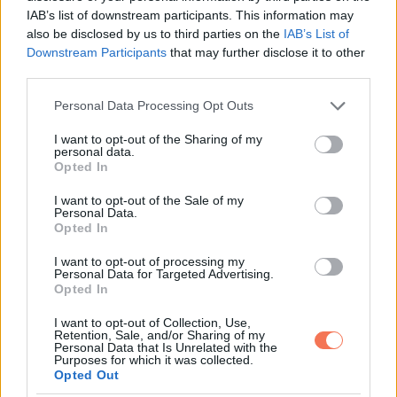
IAB’s list of downstream participants. This information may
also be disclosed by us to third parties on the
IAB’s List of
Downstream Participants
that may further disclose it to other
third parties.
Please note that this website/app uses one or more Google
Personal Data Processing Opt Outs
services and may gather and store information including but
not limited to your visit or usage behaviour. You may click to
I want to opt-out of the Sharing of my
personal data.
grant or deny consent to Google and its third-party tags to
Opted In
use your data for below specified purposes in below Google
consent section.
I want to opt-out of the Sale of my
Personal Data.
Nem számít, mit gondolnak a barátai, a családja vagy bárki
Opted In
más, Monica ragaszkodik ahhoz, hogy boldog a Johnnal
I want to opt-out of processing my
kialakított kapcsolatával.
Personal Data for Targeted Advertising.
Opted In
„Megértem, hogy azok, akik nem ismernek minket, azt
I want to opt-out of Collection, Use,
Retention, Sale, and/or Sharing of my
gondolhatják, hogy ‘ó, ez nem egészséges’, vagy ‘ez rossz’,
Personal Data that Is Unrelated with the
Purposes for which it was collected.
de szerintem, ha jó ember vagy, és olyasvalakivel vagy
Opted Out
együtt, akit igazán, igazán szeretsz, és lelki társak vagytok,