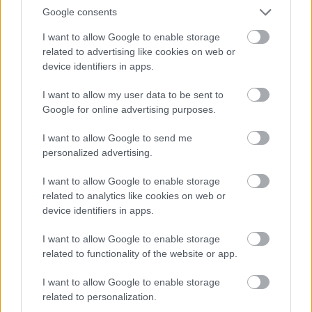
az teljesen más dolog.
Google consents
I want to allow Google to enable storage
„Szeretem a házasságomat, szeretem őt, és nem hiszem,
related to advertising like cookies on web or
hogy bármi is meggátolna minket abban, hogy mindig így
device identifiers in apps.
éljünk.”
I want to allow my user data to be sent to
Google for online advertising purposes.
via
I want to allow Google to send me
personalized advertising.
I want to allow Google to enable storage
Oszd meg ezt a posztot:
related to analytics like cookies on web or
device identifiers in apps.
Whatsapp
Reddit
Share
I want to allow Google to enable storage
via
related to functionality of the website or app.
Email
I want to allow Google to enable storage
related to personalization.