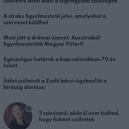
üzenetre lehet most a legnagyobb szükséged
A stroke figyelmeztető jelei, amelyeket a
szervezet küldhet
Most jött a drámai üzenet: Ausztriából
figyelmeztették Magyar Pétert!
Egészséges határok a kapcsolatokban 70 év
felett
Ítélet született a Zsolti bácsi-ügyben!Itt a
bíróság döntése:
5 színésznő, akikről nem tudtad,
hogy fiúként születtek