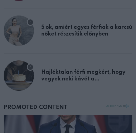
multiplex egyértelmű jele volt
5 ok, amiért egyes férfiak a karcsú
nőket részesítik előnyben
Hajléktalan férfi megkért, hogy
vegyek neki kávét a
születésnapján – órákkal később
mellettem ült az első osztályon