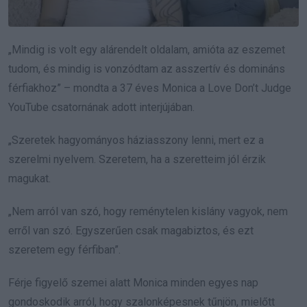
„Mindig is volt egy alárendelt oldalam, amióta az eszemet
tudom, és mindig is vonzódtam az asszertív és domináns
férfiakhoz” – mondta a 37 éves Monica a Love Don’t Judge
YouTube csatornának adott interjújában.
„Szeretek hagyományos háziasszony lenni, mert ez a
szerelmi nyelvem. Szeretem, ha a szeretteim jól érzik
magukat.
„Nem arról van szó, hogy reménytelen kislány vagyok, nem
erről van szó. Egyszerűen csak magabiztos, és ezt
szeretem egy férfiban”.
Férje figyelő szemei alatt Monica minden egyes nap
gondoskodik arról, hogy szalonképesnek tűnjön, mielőtt