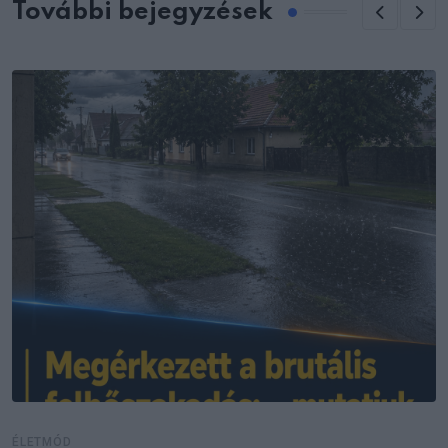
További bejegyzések
ÉLETMÓD