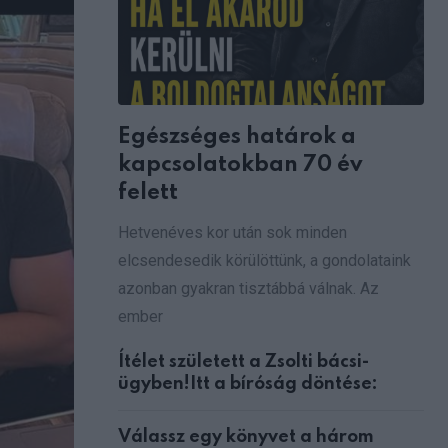
Egészséges határok a
kapcsolatokban 70 év
felett
Hetvenéves kor után sok minden
elcsendesedik körülöttünk, a gondolataink
azonban gyakran tisztábbá válnak. Az
ember
Ítélet született a Zsolti bácsi-
ügyben!Itt a bíróság döntése:
Válassz egy könyvet a három