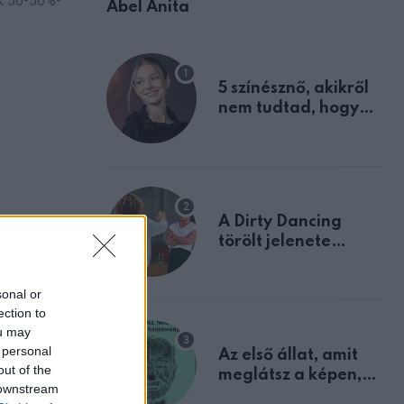
ok 50-50%-
Ábel Anita
5 színésznő, akikről
nem tudtad, hogy
fiúként születtek
A Dirty Dancing
törölt jelenete
megerősíti azt, amit
mindannyian
sonal or
sejtettünk
ection to
ou may
 personal
Az első állat, amit
out of the
meglátsz a képen,
 downstream
elárulja legrosszabb