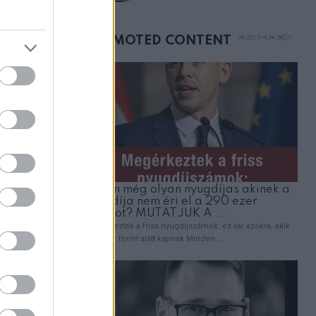
születésnapján –
órákkal később
mellettem ült az első
 Őszintén
osztályon
ire
n.
neki pénze