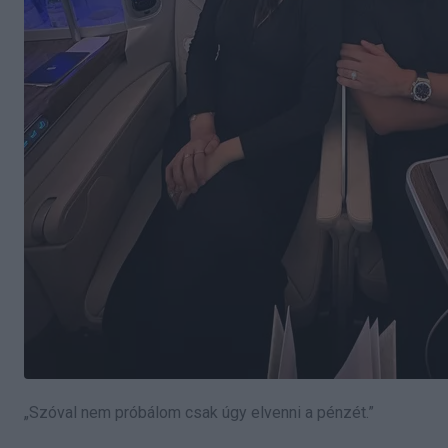
„Szóval nem próbálom csak úgy elvenni a pénzét.”