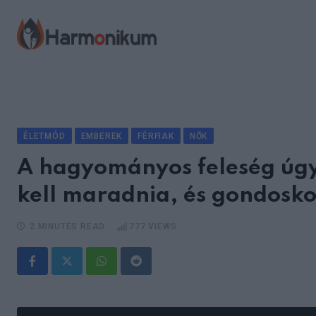
Skip
to
content
ÉLETMÓD
EMBEREK
FÉRFIAK
NŐK
A hagyományos feleség úgy
kell maradnia, és gondoskod
2 MINUTES READ
777
VIEWS
Whatsapp
Reddit