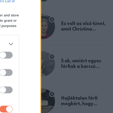
B’s List of
tulajdonságodat
er and store
to grant or
Ez volt az első tünet,
ed purposes
amit Christina
Applegate éveken
át félreértett, pedig
a szklerózis
multiplex
egyértelmű jele volt
5 ok, amiért egyes
férfiak a karcsú
nőket részesítik
előnyben
Hajléktalan férfi
megkért, hogy
vegyek neki kávét a