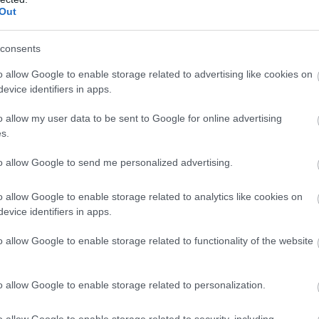
csolatok boldogtalanok. Ez nem természetes” – mondta.
Out
lzálogot sem tudom kifizetni… A számlák annyira lényegtelenek.
consents
o allow Google to enable storage related to advertising like cookies on
evice identifiers in apps.
 mert szeretek gondoskodni a férjemről…
o allow my user data to be sent to Google for online advertising
oskodom arról, hogy a ház tiszta legyen. A takarításhoz többny
s.
to allow Google to send me personalized advertising.
es férfi ingatlanbefektetőként dolgozik.
o allow Google to enable storage related to analytics like cookies on
evice identifiers in apps.
o allow Google to enable storage related to functionality of the website
t otthonülő feleség, és gyakran kap visszaéléseket az internete
o allow Google to enable storage related to personalization.
t, mondván: „Már régóta együtt vagyunk – még azelőtt, hogy 
o allow Google to enable storage related to security, including