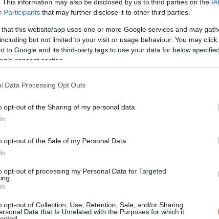
. This information may also be disclosed by us to third parties on the
IA
Participants
that may further disclose it to other third parties.
 that this website/app uses one or more Google services and may gath
including but not limited to your visit or usage behaviour. You may click 
 to Google and its third-party tags to use your data for below specifi
ogle consent section.
l Data Processing Opt Outs
o opt-out of the Sharing of my personal data.
In
o opt-out of the Sale of my Personal Data.
In
to opt-out of processing my Personal Data for Targeted
ing.
In
o opt-out of Collection, Use, Retention, Sale, and/or Sharing
ersonal Data that Is Unrelated with the Purposes for which it
lected.