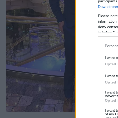
participants
Downstream 
Please note
information 
deny consent
in below Go
Persona
I want t
Opted 
I want t
Opted 
I want 
Advertis
Opted 
I want t
of my P
was col