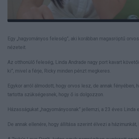
Egy „hagyományos feleség”, aki korábban magasröptű orvosi kar
nézeteit.
Az otthonülő feleség, Linda Andrade nagy port kavart követő
ki”, mivel a férje, Ricky minden pénzt megkeres.
Egykor arról álmodott, hogy orvos lesz, de annak fényében, h
tartotta szükségesnek, hogy ő is dolgozzon.
Házasságukat „hagyományosnak” jellemzi, a 23 éves Linda e
De annak ellenére, hogy állítása szerint élvezi a házimunkát