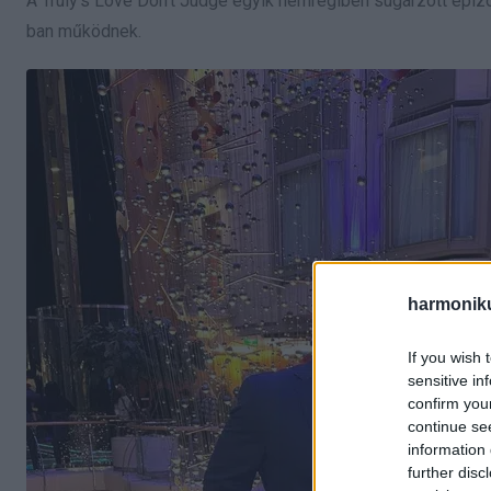
A Truly’s Love Don’t Judge egyik nemrégiben sugárzott epiz
ban működnek.
harmonik
If you wish 
sensitive in
confirm you
continue se
information 
further disc