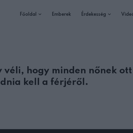
Főoldal
Emberek
Érdekesség
Vide
 véli, hogy minden nőnek ot
nia kell a férjéről.