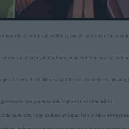
rierről álmodott, vitát váltott ki, miután kifejtette a házasságró
i körében, miután bevallotta, hogy „soha életében egy számlát se
ogy a 27 éves Ricky állítólag bő 150 ezer dollárt keres havonta,
gyszerűen csak gondoskodik férjéről és az otthonukról.
, Linda bevallotta, hogy szobalányt fogad fel a munkák elvégzésé