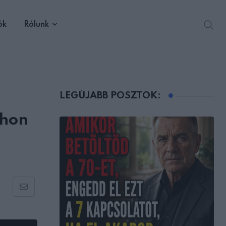
ók
Rólunk
LEGÚJABB POSZTOK:
thon
Share
via
Email