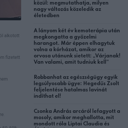
közül: megmutathatja, milyen
nagy változás közeledik az
életedben
A lányom két év kemoterápia után
l alkotott
megkongatta a győzelmi
harangot. Már éppen elhagytuk
volna a kórházat, amikor az
orvosa utánunk sietett: „Várjanak!
m fizetett
Van valami, amit tudniuk kell”
Robbanhat az egészségügy egyik
 nem
legsúlyosabb ügye: Hegedűs Zsolt
feljelentése hatalmas lavinát
indíthat el!
Csonka András arcáról lefagyott a
re.
mosoly, amikor meghallotta, mit
mondott róla Liptai Claudia és