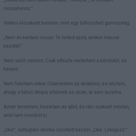
összekensz.”
Valami elszakadt bennem, mint egy túlfeszített gumiszalag.
„Nem én kentem össze. Te tetted azzá, amikor mással
kezdtél.”
Nem szólt semmit. Csak elhúzta mellettem a bőröndöt, és
kiment.
Nem futottam utána. Odamentem az ablakhoz, és néztem,
ahogy a hátsó lámpái eltűnnek az utcán, le sem lassítva.
Aztán lementem, bezártam az ajtót, és rám szakadt minden,
amit nem mondott ki.
„Oké”, suttogtam ökölbe szorított kézzel. „Oké. Lélegezz.”