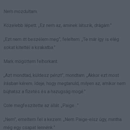
Nem mozdultam.
Közelebb lépett. „Ez nem az, aminek látszik, drágám.”
„Ezt nem itt beszélem meg”, feleltem. „Te már így is elég
sokat kitettél a kirakatba.”
Mark mögöttem felhorkant.
„Azt mondtad, küldesz pénzt”, mondtam. „Akkor ezt most
írásban kérem. Ideje, hogy megtanuld, milyen az, amikor nem
bújhatsz a fizetés és a hazugság mögé.”
Cole megfeszítette az állát. „Paige…”
„Nem”, emeltem fel a kezem. „Nem Paige-elsz úgy, mintha
még egy csapat lennénk.”