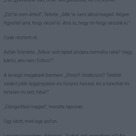
„Ezt te nem érted”, felelte. „Már te sem látod magad. Régen
figyeltél arra, hogy nézel ki. Arra is, hogy mi hogy nézünk ki.”
Csak néztem rá.
Aztán folytatta. „Mikor volt rajtad utoljára normális ruha? Vagy
bármi, ami nem foltos?”
A levegő megakadt bennem. „Ennyi? Unatkozol? Találtál
valakit jobb leggingsben és feszes hassal, és a tizenhat év
hirtelen mi lett, hiba?”
„Elengedted magad”, mondta laposan.
Úgy ütött, mint egy pofon.
Lassan pislogtam, dühösen. „Tudod, mit engedtem el? Az