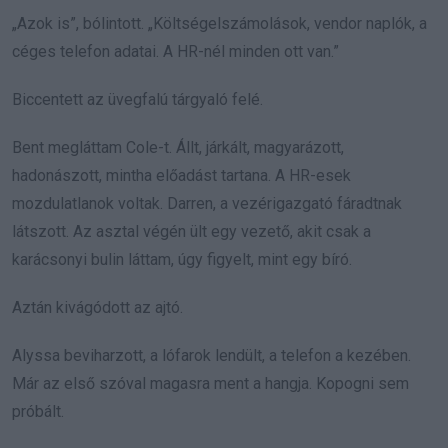
„Azok is”, bólintott. „Költségelszámolások, vendor naplók, a
céges telefon adatai. A HR-nél minden ott van.”
Biccentett az üvegfalú tárgyaló felé.
Bent megláttam Cole-t. Állt, járkált, magyarázott,
hadonászott, mintha előadást tartana. A HR-esek
mozdulatlanok voltak. Darren, a vezérigazgató fáradtnak
látszott. Az asztal végén ült egy vezető, akit csak a
karácsonyi bulin láttam, úgy figyelt, mint egy bíró.
Aztán kivágódott az ajtó.
Alyssa beviharzott, a lófarok lendült, a telefon a kezében.
Már az első szóval magasra ment a hangja. Kopogni sem
próbált.