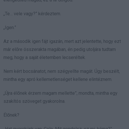
„Te… vele vagy?” kérdeztem.
„Igen.”
Az a második igen fájt igazán, mert azt jelentette, hogy ezt
már előre összerakta magában, én pedig utoljára tudtam
meg, hogy a saját életemben lecseréltek.
Nem kért bocsánatot, nem szégyellte magát. Úgy beszélt,
mintha egy apró kellemetlenséget kellene elintéznem.
„Újra élőnek érzem magam mellette”, mondta, mintha egy
szakítós szöveget gyakorolna.
Élőnek?
„Hat gyerekünk van, Cole. Mit gondolsz, ez mi, kóma?”