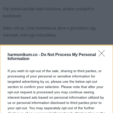
Pár órával később tejet töltöttem, amikor csörgött a
telefonom.
Mark volt az, Cole munkatársa, akire a gyerekeim úgy
másztak, mint egy mászókára.
A fülemhez emeltem. „Mark, én most nem…”
harmonikum.co -
Do Not Process My Personal
Information
„Paige”, vágott közbe. A hangja feszes volt, és a mélyén
pánik. „Be kell jönnöd. Azonnal.”
If you wish to opt-out of the sale, sharing to third parties, or
processing of your personal or sensitive information for
Letettem a tejesdobozt. „Hová? Mi történt?”
targeted advertising by us, please use the below opt-out
section to confirm your selection. Please note that after your
„Az irodában vagyok”, mondta. „Cole bent van az üveg
opt-out request is processed you may continue seeing
interest-based ads based on personal information utilized by
tárgyalóban. Itt a HR, és Darren is itt van.”
us or personal information disclosed to third parties prior to
your opt-out. You may separately opt-out of the further
„Mit csinált Cole?”