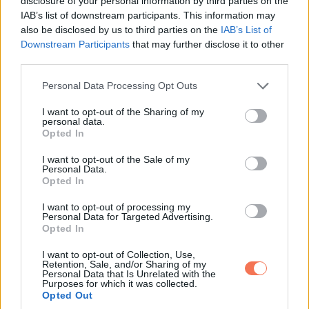
disclosure of your personal information by third parties on the
IAB’s list of downstream participants. This information may
Mark egy pillanatig hallgatott. „A céges kártya. Fennakadt.”
also be disclosed by us to third parties on the
IAB’s List of
Downstream Participants
that may further disclose it to other
Megfogtam a pultot. „Min? Nem is tudtam, hogy hozzáfér.”
third parties.
Please note that this website/app uses one or more Google
Personal Data Processing Opt Outs
„Hotelek. Ajándékok. Minden összekötve azzal a trénerrel az
services and may gather and store information including but
épületi edzőteremből, Alyssával. Ő beszállító a wellness
not limited to your visit or usage behaviour. You may click to
I want to opt-out of the Sharing of my
personal data.
grant or deny consent to Google and its third-party tags to
szerződésben, és a compliance hetek óta nézi a költéseket.
Opted In
use your data for below specified purposes in below Google
A viszonyt tegnap éjjel rakták össze. Addig csak azt látták,
consent section.
I want to opt-out of the Sale of my
hogy folyik ki a pénz.”
Personal Data.
Opted In
Felfordult a gyomrom.
I want to opt-out of processing my
Personal Data for Targeted Advertising.
Opted In
„A céges telefoncsomag is jelezte”, folytatta Mark. „A díjak
és a dátumok egyeztek. Nekik nem pletyka kell. Számlák
I want to opt-out of Collection, Use,
Retention, Sale, and/or Sharing of my
kellenek, és azok megvannak.”
Personal Data that Is Unrelated with the
Purposes for which it was collected.
Opted Out
Becsuktam a szemem. „Miért mondod ezt nekem?”