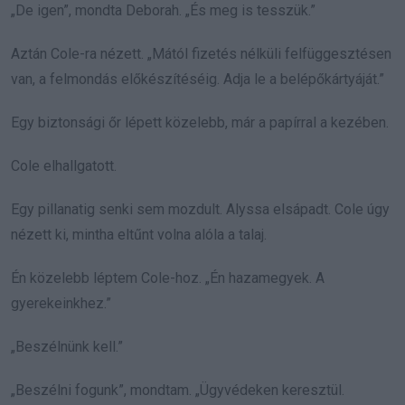
„De igen”, mondta Deborah. „És meg is tesszük.”
Aztán Cole-ra nézett. „Mától fizetés nélküli felfüggesztésen
van, a felmondás előkészítéséig. Adja le a belépőkártyáját.”
Egy biztonsági őr lépett közelebb, már a papírral a kezében.
Cole elhallgatott.
Egy pillanatig senki sem mozdult. Alyssa elsápadt. Cole úgy
nézett ki, mintha eltűnt volna alóla a talaj.
Én közelebb léptem Cole-hoz. „Én hazamegyek. A
gyerekeinkhez.”
„Beszélnünk kell.”
„Beszélni fogunk”, mondtam. „Ügyvédeken keresztül.