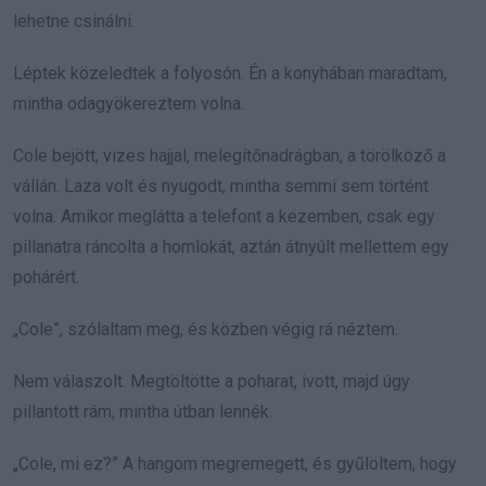
lehetne csinálni.
Léptek közeledtek a folyosón. Én a konyhában maradtam,
mintha odagyökereztem volna.
Cole bejött, vizes hajjal, melegítőnadrágban, a törölköző a
vállán. Laza volt és nyugodt, mintha semmi sem történt
volna. Amikor meglátta a telefont a kezemben, csak egy
pillanatra ráncolta a homlokát, aztán átnyúlt mellettem egy
pohárért.
„Cole”, szólaltam meg, és közben végig rá néztem.
Nem válaszolt. Megtöltötte a poharat, ivott, majd úgy
pillantott rám, mintha útban lennék.
„Cole, mi ez?” A hangom megremegett, és gyűlöltem, hogy