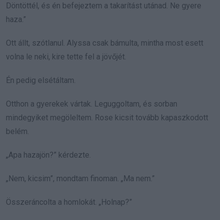
Döntöttél, és én befejeztem a takarítást utánad. Ne gyere
haza.”
Ott állt, szótlanul. Alyssa csak bámulta, mintha most esett
volna le neki, kire tette fel a jövőjét.
Én pedig elsétáltam.
Otthon a gyerekek vártak. Leguggoltam, és sorban
mindegyiket megöleltem. Rose kicsit tovább kapaszkodott
belém.
„Apa hazajön?” kérdezte.
„Nem, kicsim”, mondtam finoman. „Ma nem.”
Összeráncolta a homlokát. „Holnap?”