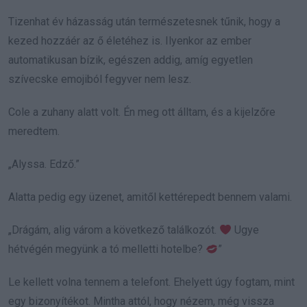
Tizenhat év házasság után természetesnek tűnik, hogy a
kezed hozzáér az ő életéhez is. Ilyenkor az ember
automatikusan bízik, egészen addig, amíg egyetlen
szívecske emojiból fegyver nem lesz.
Cole a zuhany alatt volt. Én meg ott álltam, és a kijelzőre
meredtem.
„Alyssa. Edző.”
Alatta pedig egy üzenet, amitől kettérepedt bennem valami.
„Drágám, alig várom a következő találkozót.
Ugye
hétvégén megyünk a tó melletti hotelbe?
”
Le kellett volna tennem a telefont. Ehelyett úgy fogtam, mint
egy bizonyítékot. Mintha attól, hogy nézem, még vissza