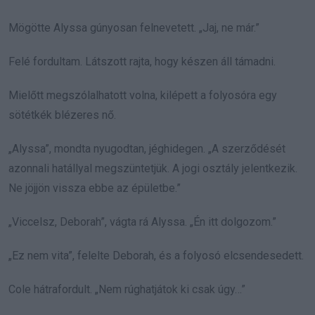
Mögötte Alyssa gúnyosan felnevetett. „Jaj, ne már.”
Felé fordultam. Látszott rajta, hogy készen áll támadni.
Mielőtt megszólalhatott volna, kilépett a folyosóra egy
sötétkék blézeres nő.
„Alyssa”, mondta nyugodtan, jéghidegen. „A szerződését
azonnali hatállyal megszüntetjük. A jogi osztály jelentkezik.
Ne jöjjön vissza ebbe az épületbe.”
„Viccelsz, Deborah”, vágta rá Alyssa. „Én itt dolgozom.”
„Ez nem vita”, felelte Deborah, és a folyosó elcsendesedett.
Cole hátrafordult. „Nem rúghatjátok ki csak úgy…”