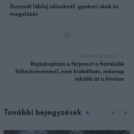
Duzzadt lábfej időseknél: gyakori okok és
megelőzés
KÖVETKEZŐ POSZT
Rajtakaptam a férjemet a fiatalabb
féltestvéremmel, nem kiabáltam, másnap
inkább át is hívtam
További bejegyzések