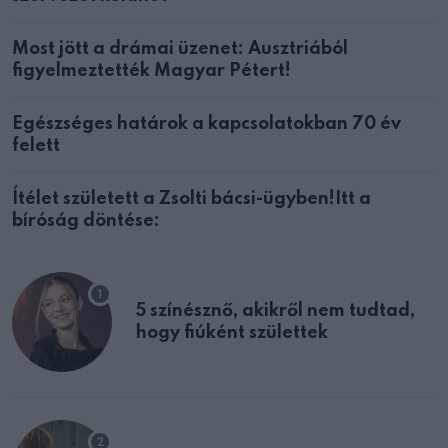
Most jött a drámai üzenet: Ausztriából
figyelmeztették Magyar Pétert!
Egészséges határok a kapcsolatokban 70 év
felett
Ítélet született a Zsolti bácsi-ügyben!Itt a
bíróság döntése:
5 színésznő, akikről nem tudtad,
hogy fiúként születtek