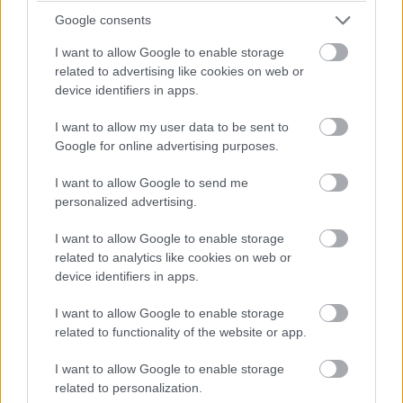
Google consents
Mark nagyot fújt. „Mert Cole azt hiszi, kimagyarázza. Azt
I want to allow Google to enable storage
mondta, hogy te túl érzelmes vagy. Azt is hozzátette, hogy
related to advertising like cookies on web or
bármikor visszajöhet, mert tud téged kezelni.”
device identifiers in apps.
I want to allow my user data to be sent to
A reggelizőasztalra néztem, a gyerekek jöttek-mentek,
Google for online advertising purposes.
keresték a helyüket a napban.
I want to allow Google to send me
„Hat gyerekem van, Mark. Leah tizenkettő. Ezt nem lehet
personalized advertising.
eltüntetni.”
I want to allow Google to enable storage
related to analytics like cookies on web or
„Tudom”, mondta. „Pont ezért gyere be.”
device identifiers in apps.
Lenémítottam. Rose megrántotta a pólóm alját.
I want to allow Google to enable storage
related to functionality of the website or app.
„Anya?”
I want to allow Google to enable storage
related to personalization.
Leguggoltam hozzá. „Ülj le a tesóddal, kincsem. Mindjárt