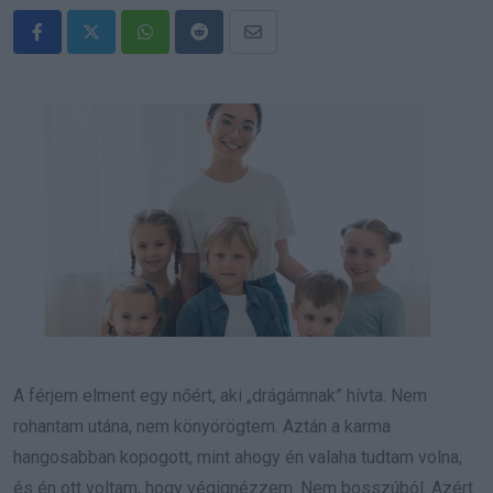
Whatsapp
Reddit
Share
via
Email
A férjem elment egy nőért, aki „drágámnak” hívta. Nem
rohantam utána, nem könyörögtem. Aztán a karma
hangosabban kopogott, mint ahogy én valaha tudtam volna,
és én ott voltam, hogy végignézzem. Nem bosszúból. Azért