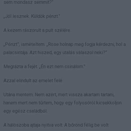
sem mondasz semmit?”
„Jól lesznek. Küldök pénzt.”
A kezem rászorult a pult szélére.
„Pénzt”, ismételtem. „Rose holnap meg fogja kérdezni, hol a
palacsintája. Azt hiszed, egy utalás válaszol neki?”
Megrázta a fejét. „Én ezt nem csinálom.”
Azzal elindult az emelet felé.
Utána mentem. Nem azért, mert vissza akartam tartani,
hanem mert nem tűrtem, hogy egy folyosóról kicsekkoljon
egy egész családból.
A hálószoba ajtaja nyitva volt. A bőrönd félig be volt