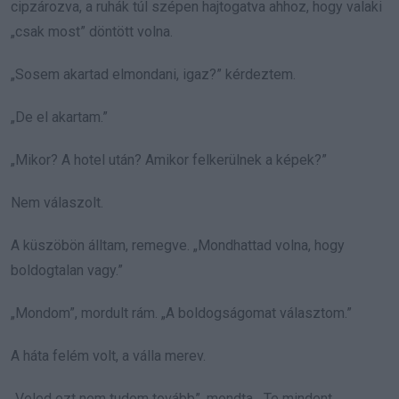
cipzározva, a ruhák túl szépen hajtogatva ahhoz, hogy valaki
„csak most” döntött volna.
„Sosem akartad elmondani, igaz?” kérdeztem.
„De el akartam.”
„Mikor? A hotel után? Amikor felkerülnek a képek?”
Nem válaszolt.
A küszöbön álltam, remegve. „Mondhattad volna, hogy
boldogtalan vagy.”
„Mondom”, mordult rám. „A boldogságomat választom.”
A háta felém volt, a válla merev.
„Veled ezt nem tudom tovább”, mondta. „Te mindent