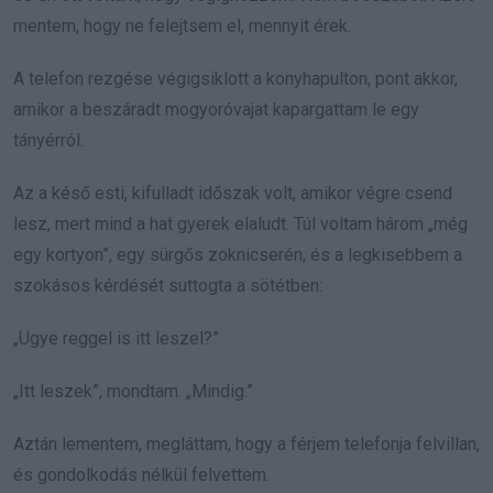
mentem, hogy ne felejtsem el, mennyit érek.
A telefon rezgése végigsiklott a konyhapulton, pont akkor,
amikor a beszáradt mogyoróvajat kapargattam le egy
tányérról.
Az a késő esti, kifulladt időszak volt, amikor végre csend
lesz, mert mind a hat gyerek elaludt. Túl voltam három „még
egy kortyon”, egy sürgős zoknicserén, és a legkisebbem a
szokásos kérdését suttogta a sötétben:
„Ugye reggel is itt leszel?”
„Itt leszek”, mondtam. „Mindig.”
Aztán lementem, megláttam, hogy a férjem telefonja felvillan,
és gondolkodás nélkül felvettem.