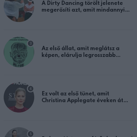
A Dirty Dancing törölt jelenete
megerősíti azt, amit mindannyian
sejtettünk
Az első állat, amit meglátsz a
képen, elárulja legrosszabb
tulajdonságodat
Ez volt az első tünet, amit
Christina Applegate éveken át
félreértett, pedig a szklerózis
multiplex egyértelmű jele volt