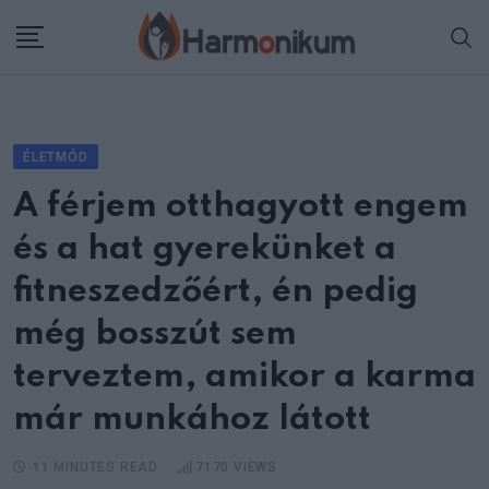
Skip
to
content
ÉLETMÓD
A férjem otthagyott engem
és a hat gyerekünket a
fitneszedzőért, én pedig
még bosszút sem
terveztem, amikor a karma
már munkához látott
11 MINUTES READ
7170
VIEWS