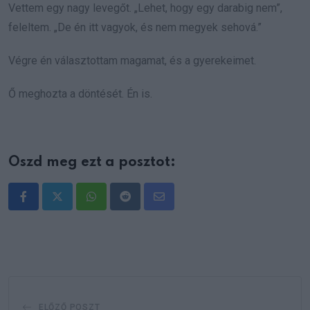
Vettem egy nagy levegőt. „Lehet, hogy egy darabig nem”,
feleltem. „De én itt vagyok, és nem megyek sehová.”
Végre én választottam magamat, és a gyerekeimet.
Ő meghozta a döntését. Én is.
Oszd meg ezt a posztot:
Whatsapp
Reddit
Share
via
Email
ELŐZŐ POSZT