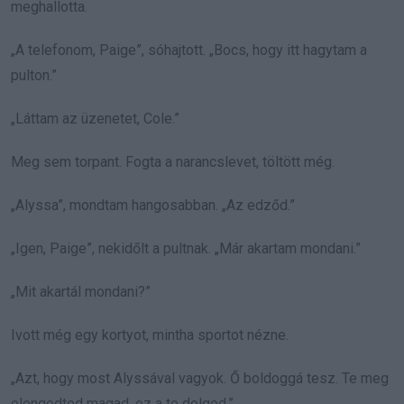
meghallotta.
„A telefonom, Paige”, sóhajtott. „Bocs, hogy itt hagytam a
pulton.”
„Láttam az üzenetet, Cole.”
Meg sem torpant. Fogta a narancslevet, töltött még.
„Alyssa”, mondtam hangosabban. „Az edződ.”
„Igen, Paige”, nekidőlt a pultnak. „Már akartam mondani.”
„Mit akartál mondani?”
Ivott még egy kortyot, mintha sportot nézne.
„Azt, hogy most Alyssával vagyok. Ő boldoggá tesz. Te meg
elengedted magad, ez a te dolgod.”