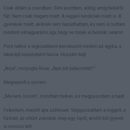
Csak álltam a csendben. Sírni kezdtem, addig, amíg belülről
fájt. Nem csak magam miatt. A reggeli kérdések miatt is. A
gyerekek miatt, akiknek nem hazudhattam, és nem is tudtam
mindent elmagyarázni úgy, hogy ne törjek el bennük valamit.
Pont hatkor a legkisebbem bemászott mellém az ágyba, a
takaróját köpenyként húzva. Hozzám bújt.
„Anya”, motyogta Rose. „Apa süt palacsintát?”
Megrepedt a szívem.
„Ma nem, kicsim”, mondtam halkan, és megpusziltam a haját.
Felkeltem, mielőtt újra szétesek. Végigcsináltam a reggelt, a
tízórait, az eltűnt zoknikat, meg egy cipőt, amitől két gyerek
is morcos lett.