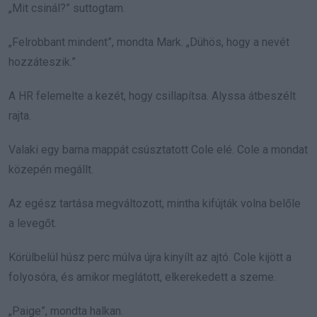
„Mit csinál?” suttogtam.
„Felrobbant mindent”, mondta Mark. „Dühös, hogy a nevét
hozzáteszik.”
A HR felemelte a kezét, hogy csillapítsa. Alyssa átbeszélt
rajta.
Valaki egy barna mappát csúsztatott Cole elé. Cole a mondat
közepén megállt.
Az egész tartása megváltozott, mintha kifújták volna belőle
a levegőt.
Körülbelül húsz perc múlva újra kinyílt az ajtó. Cole kijött a
folyosóra, és amikor meglátott, elkerekedett a szeme.
„Paige”, mondta halkan.