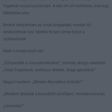
fogaimat összeszorítottam. A düh ott ült mellettem, mint egy
láthatatlan utas.
Amikor benyomtam az iroda üvegajtaját, minden túl
rendezettnek tűnt. Mintha itt nem lenne helye a
szétesésnek.
Mark a recepciónál várt.
„Előszedték a visszatérítéseket”, mondta, ahogy odaértem.
„Hotel foglalások, wellness tételek, drága ajándékok.”
Nagyot nyeltem. „Minden Alyssához kötődik?”
„Mindent ráhúztak a beszállítói profiljára”, mondta komoran.
„Üzenetek?”