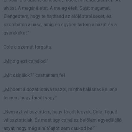
alvást. A magánéletet. A meleg ételt. Saját magamat.
Elengedtem, hogy te hajthasd az előléptetéseket, és
szombaton alhass, amíg én egyben tartom a házat és a
gyerekeket.”
Cole a szemét forgatta.
„Mindig ezt csinálod.”
„Mit csinálok?” csattantam fel.
„Mindent áldozatlistává teszel, mintha hálásnak kellene
lennem, hogy fáradt vagy.”
„Nem azt választottam, hogy fáradt legyek, Cole. Téged
választottalak. És most úgy csinálsz belőlem egyedülálló
anyát, hogy még a hűtőajtót sem csukod be.”