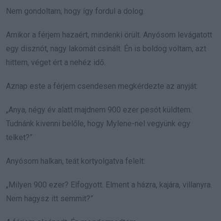
Nem gondoltam, hogy így fordul a dolog.
Amikor a férjem hazaért, mindenki örült. Anyósom levágatott
egy disznót, nagy lakomát csinált. Én is boldog voltam, azt
hittem, véget ért a nehéz idő.
Aznap este a férjem csendesen megkérdezte az anyját:
„Anya, négy év alatt majdnem 900 ezer pesót küldtem.
Tudnánk kivenni belőle, hogy Mylene-nel vegyünk egy
telket?”
Anyósom halkan, teát kortyolgatva felelt:
„Milyen 900 ezer? Elfogyott. Elment a házra, kajára, villanyra.
Nem hagysz itt semmit?”