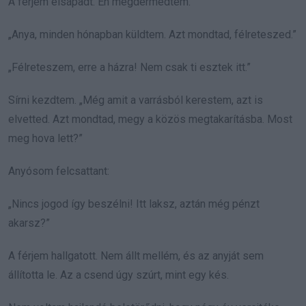
A férjem elsápadt. Én megdermedtem.
„Anya, minden hónapban küldtem. Azt mondtad, félreteszed.”
„Félreteszem, erre a házra! Nem csak ti esztek itt.”
Sírni kezdtem. „Még amit a varrásból kerestem, azt is
elvetted. Azt mondtad, megy a közös megtakarításba. Most
meg hova lett?”
Anyósom felcsattant:
„Nincs jogod így beszélni! Itt laksz, aztán még pénzt
akarsz?”
A férjem hallgatott. Nem állt mellém, és az anyját sem
állította le. Az a csend úgy szúrt, mint egy kés.