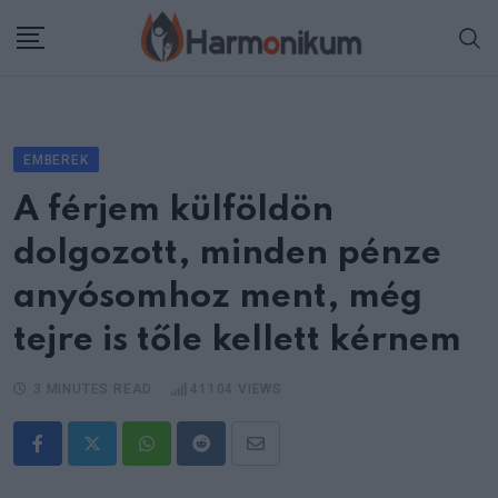
Skip
to
content
EMBEREK
A férjem külföldön
dolgozott, minden pénze
anyósomhoz ment, még
tejre is tőle kellett kérnem
3 MINUTES READ
41104
VIEWS
Whatsapp
Reddit
Share
via