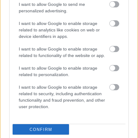
I want to allow Google to send me
personalized advertising.
Whatsapp
Reddit
Share
via
I want to allow Google to enable storage
related to analytics like cookies on web or
Email
device identifiers in apps.
I want to allow Google to enable storage
related to functionality of the website or app.
ELŐZŐ POSZT
Ha idősebb korodban boldogabb szeretnél
I want to allow Google to enable storage
related to personalization.
lenni, búcsúzz el ettől a 12 szokástól
I want to allow Google to enable storage
related to security, including authentication
functionality and fraud prevention, and other
user protection.
KÖVETKEZŐ POSZT
Amikor az egészség ártani kezd: az extrém
CONFIRM
diéta tragikus ára