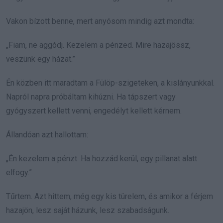
Vakon bízott benne, mert anyósom mindig azt mondta:
„Fiam, ne aggódj. Kezelem a pénzed. Mire hazajössz,
veszünk egy házat.”
Én közben itt maradtam a Fülöp-szigeteken, a kislányunkkal.
Napról napra próbáltam kihúzni. Ha tápszert vagy
gyógyszert kellett venni, engedélyt kellett kérnem.
Állandóan azt hallottam:
„Én kezelem a pénzt. Ha hozzád kerül, egy pillanat alatt
elfogy.”
Tűrtem. Azt hittem, még egy kis türelem, és amikor a férjem
hazajön, lesz saját házunk, lesz szabadságunk.