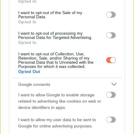
Opted In
use your data for below specified purposes in below Google
melletted.”
consent section.
I want to opt-out of the Sale of my
Personal Data.
Opted In
Folyt a könnyem. Nem haragudtam. Csak a csend maradt,
meg az igazság, hogy kiderült minden.
I want to opt-out of processing my
Personal Data for Targeted Advertising.
Opted In
Költöztünk egy kicsi bérelt házba. Lassan újra félreteszünk,
hogy vehessünk egy telket.
I want to opt-out of Collection, Use,
Retention, Sale, and/or Sharing of my
Personal Data that Is Unrelated with the
Purposes for which it was collected.
Közben naponta látom Aling Conchitát a régi ház előtt, az
Opted Out
öreg nyugtákat szorongatva. Halkan mormolja:
Google consents
„Azt hittem, a fiamnak spórolok… Most meg lehet, hogy őt is
I want to allow Google to enable storage
elveszítem.”
related to advertising like cookies on web or
device identifiers in apps.
I want to allow my user data to be sent to
Google for online advertising purposes.
Oszd meg ezt a posztot: