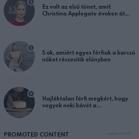
Ez volt az első tünet, amit
Christina Applegate éveken át
félreértett, pedig a szklerózis
multiplex egyértelmű jele volt
5 ok, amiért egyes férfiak a karcsú
nőket részesítik előnyben
Hajléktalan férfi megkért, hogy
vegyek neki kávét a
születésnapján – órákkal később
mellettem ült az első osztályon