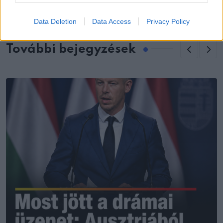
Data Deletion
Data Access
Privacy Policy
További bejegyzések