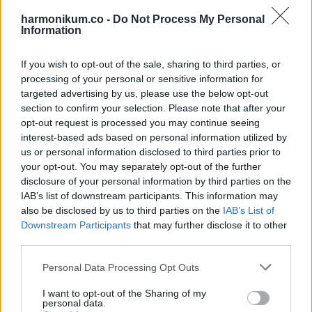
-„Igen, fiam, csak megőrzöm a pénzed.”
harmonikum.co -
Do Not Process My Personal
Information
-„Küldd csak mindig, ne aggódj.”
If you wish to opt-out of the sale, sharing to third parties, or
processing of your personal or sensitive information for
Mindenki elnémult. Anyósom elsápadt. A rokonok
targeted advertising by us, please use the below opt-out
sutyorogtak. Az egyik nagynéni odavágta:
section to confirm your selection. Please note that after your
opt-out request is processed you may continue seeing
„Conchita, ez csúnya dolog. A fiad kint robotolt, te meg ezt
interest-based ads based on personal information utilized by
csinálod?”
us or personal information disclosed to third parties prior to
your opt-out. You may separately opt-out of the further
disclosure of your personal information by third parties on the
Néhány nappal később, a család előtt anyósom beismerte,
IAB’s list of downstream participants. This information may
hogy még mindig van 500 ezer pesó félretéve a bankban.
also be disclosed by us to third parties on the
IAB’s List of
„Elraktam magamnak” mondta, „hátha megbetegszem.”
Downstream Participants
that may further disclose it to other
third parties.
A férjem aláíratta vele a papírokat a pénz visszaadásáról.
Please note that this website/app uses one or more Google
Personal Data Processing Opt Outs
Aztán megfogta a kezem, és halkan szólt:
services and may gather and store information including but
not limited to your visit or usage behaviour. You may click to
I want to opt-out of the Sharing of my
personal data.
grant or deny consent to Google and its third-party tags to
„Bocsáss meg, Mylene. Már régen ki kellett volna állnom