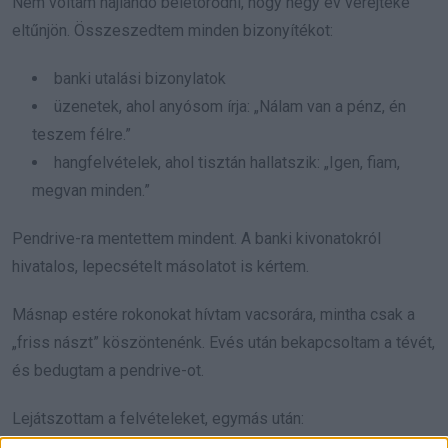
Nem voltam hajlandó beletörődni, hogy négy év verejtéke
eltűnjön. Összeszedtem minden bizonyítékot:
banki utalási bizonylatok
üzenetek, ahol anyósom írja: „Nálam van a pénz, én
teszem félre.”
hangfelvételek, ahol tisztán hallatszik: „Igen, fiam,
megvan minden.”
Pendrive-ra mentettem mindent. A banki kivonatokról
hivatalos, lepecsételt másolatot is kértem.
Másnap estére rokonokat hívtam vacsorára, mintha csak a
„friss nászt” köszöntenénk. Evés után bekapcsoltam a tévét,
és bedugtam a pendrive-ot.
Lejátszottam a felvételeket, egymás után: