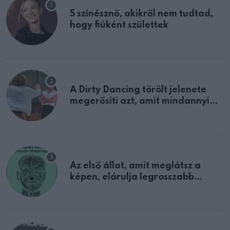
5 színésznő, akikről nem tudtad,
hogy fiúként születtek
A Dirty Dancing törölt jelenete
megerősíti azt, amit mindannyian
sejtettünk
Az első állat, amit meglátsz a
képen, elárulja legrosszabb
tulajdonságodat