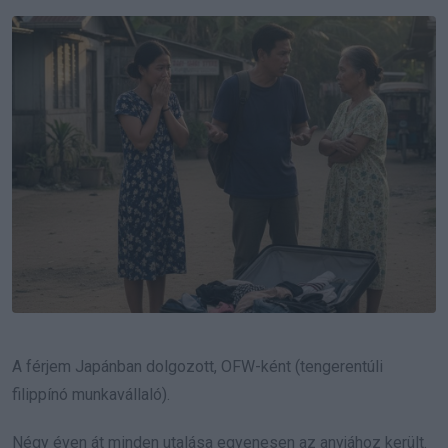
Email
A férjem Japánban dolgozott, OFW-ként (tengerentúli
filippínó munkavállaló).
Négy éven át minden utalása egyenesen az anyjához került.