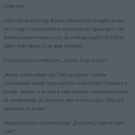
volna rám.”
Callie azt akarta, hogy Audrey találkozzon Greggel, de azt
nem, hogy a férje tudomást szerezzen az igazságról. Félt.
Audrey közben mérges volt, de a harag mögött ott volt az
igény: tudni akarja, ki az apja valójában.
Összeszorult a mellkasom. „Biztos, hogy a tiéd?”
„Aznap mintát adtam egy DNS-teszthez” mondta.
„Közvetlenül azután, hogy eljöttem a kávézóból, feladtam a
postán. Audrey is levette a saját mintáját. Hamarosan jönnek
az eredmények, de őszintén, nem is kell a papír. Elég volt
ránéznem az arcára.”
Megdörzsöltem a halántékomat. „Érzel még valamit Callie
iránt?”