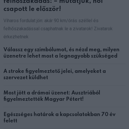
felhőszakadás: – mutatjuk, hol
csapott le először!
Viharos fordulat jön: akár 90 km/órás széllel és
felhőszakadással csaphatnak le a zivatarok! Zivatarok
érkezhetnek
Válassz egy szimbólumot, és nézd meg, milyen
üzenetre lehet most a legnagyobb szükséged
A stroke figyelmeztető jelei, amelyeket a
szervezet küldhet
Most jött a drámai üzenet: Ausztriából
figyelmeztették Magyar Pétert!
Egészséges határok a kapcsolatokban 70 év
felett