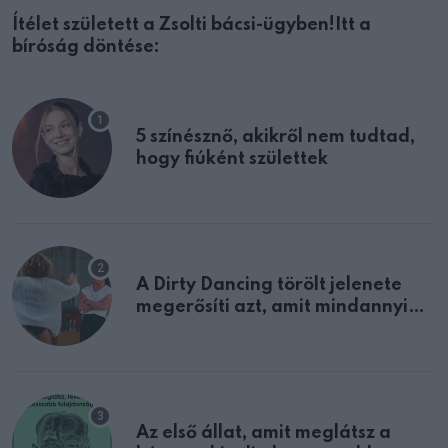
Ítélet született a Zsolti bácsi-ügyben!Itt a
bíróság döntése:
5 színésznő, akikről nem tudtad,
hogy fiúként születtek
A Dirty Dancing törölt jelenete
megerősíti azt, amit mindannyian
sejtettünk
Az első állat, amit meglátsz a