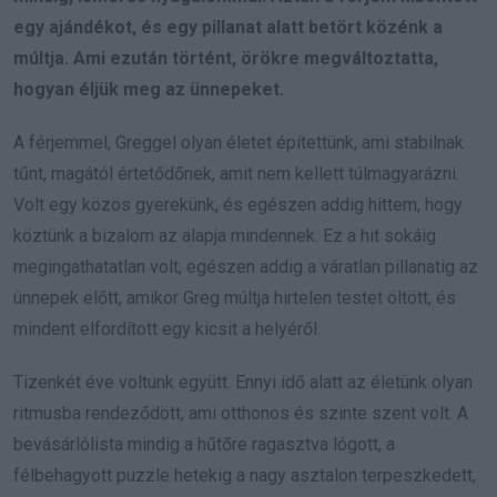
egy ajándékot, és egy pillanat alatt betört közénk a
múltja. Ami ezután történt, örökre megváltoztatta,
hogyan éljük meg az ünnepeket.
A férjemmel, Greggel olyan életet építettünk, ami stabilnak
tűnt, magától értetődőnek, amit nem kellett túlmagyarázni.
Volt egy közös gyerekünk, és egészen addig hittem, hogy
köztünk a bizalom az alapja mindennek. Ez a hit sokáig
megingathatatlan volt, egészen addig a váratlan pillanatig az
ünnepek előtt, amikor Greg múltja hirtelen testet öltött, és
mindent elfordított egy kicsit a helyéről.
Tizenkét éve voltunk együtt. Ennyi idő alatt az életünk olyan
ritmusba rendeződött, ami otthonos és szinte szent volt. A
bevásárlólista mindig a hűtőre ragasztva lógott, a
félbehagyott puzzle hetekig a nagy asztalon terpeszkedett,