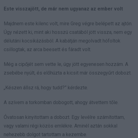
Este visszajött, de már nem ugyanaz az ember volt
Majdnem este kilenc volt, mire Greg végre belépett az ajtón.
Úgy nézett ki, mint aki hosszú csatából jött vissza, nem egy
délutáni kocsikázásból. A kabátján megolvadt hófoltok
csillogtak, az arca beesett és fáradt volt.
Még a cipőjét sem vette le, úgy jött egyenesen hozzám. A
zsebébe nyúlt, és előhúzta a kicsit már összegyűrt dobozt.
„Készen állsz rá, hogy tudd?” kérdezte.
A szívem a torkomban dobogott, ahogy átvettem tőle.
Óvatosan kinyitottam a dobozt. Egy levélre számítottam,
vagy valami régi közös emlékre. Aminél aztán sokkal
nehezebb dolgot tartottam a kezembe.