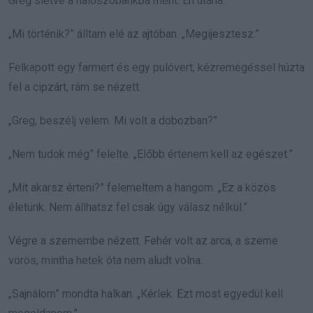
Greg sietve a hálószobánkba ment. Én utána.
„Mi történik?” álltam elé az ajtóban. „Megijesztesz.”
Felkapott egy farmert és egy pulóvert, kézremegéssel húzta
fel a cipzárt, rám se nézett.
„Greg, beszélj velem. Mi volt a dobozban?”
„Nem tudok még” felelte. „Előbb értenem kell az egészet.”
„Mit akarsz érteni?” felemeltem a hangom. „Ez a közös
életünk. Nem állhatsz fel csak úgy válasz nélkül.”
Végre a szemembe nézett. Fehér volt az arca, a szeme
vörös, mintha hetek óta nem aludt volna.
„Sajnálom” mondta halkan. „Kérlek. Ezt most egyedül kell