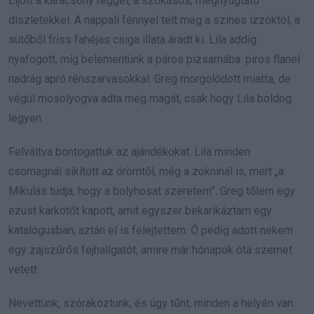
Eljött a karácsony reggel, a szokásos, megnyugtató
díszletekkel. A nappali fénnyel telt meg a színes izzóktól, a
sütőből friss fahéjas csiga illata áradt ki. Lila addig
nyafogott, míg belementünk a páros pizsamába: piros flanel
nadrág apró rénszarvasokkal. Greg morgolódott miatta, de
végül mosolyogva adta meg magát, csak hogy Lila boldog
legyen.
Felváltva bontogattuk az ajándékokat. Lila minden
csomagnál sikított az örömtől, még a zokninál is, mert „a
Mikulás tudja, hogy a bolyhosat szeretem”. Greg tőlem egy
ezüst karkötőt kapott, amit egyszer bekarikáztam egy
katalógusban, aztán el is felejtettem. Ő pedig adott nekem
egy zajszűrős fejhallgatót, amire már hónapok óta szemet
vetett.
Nevettünk, szórakoztunk, és úgy tűnt, minden a helyén van.