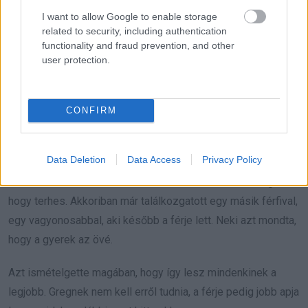
Audrey rá nézett, arca zárt, olvashatatlan.
I want to allow Google to enable storage
related to security, including authentication
Leültek egy sarokasztalhoz. Óvatosan beszélgettek. A lány
functionality and fraud prevention, and other
kérdezett: hol nőtt fel Greg, mit szeretett nézni fiatalon,
user protection.
miért nem volt ott az életében.
Greg azt mondta, legszívesebben ordított volna, amikor
CONFIRM
rájött, hogy tizenhat évig fogalma sem volt róla, hogy van
egy gyereke.
Data Deletion
Data Access
Privacy Policy
Callie elmondta, mi történt. A szakításuk után tudta meg,
hogy terhes. Akkoriban már találkozgatott egy másik férfival,
egy vagyonosabbal, aki később a férje lett. Neki azt mondta,
hogy a gyerek az övé.
Azt ismételgette magában, hogy így lesz mindenkinek a
legjobb. Gregnek nem kell erről tudnia, a férje pedig jobb apja