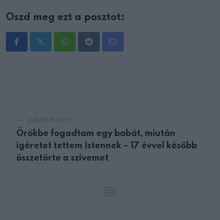
Oszd meg ezt a posztot:
Whatsapp
Reddit
Share
via
Email
ELŐZŐ POSZT
Örökbe fogadtam egy babát, miután
ígéretet tettem Istennek – 17 évvel később
összetörte a szívemet