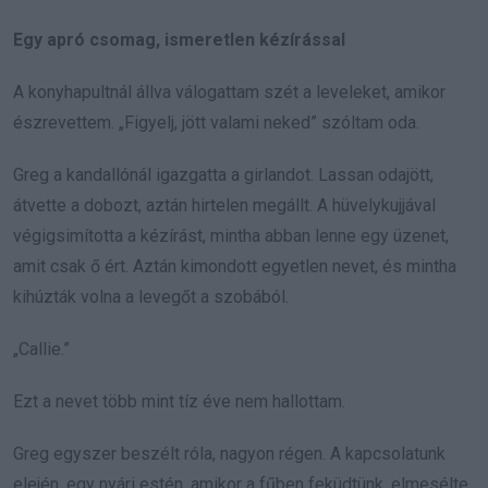
Egy apró csomag, ismeretlen kézírással
A konyhapultnál állva válogattam szét a leveleket, amikor
észrevettem. „Figyelj, jött valami neked” szóltam oda.
Greg a kandallónál igazgatta a girlandot. Lassan odajött,
átvette a dobozt, aztán hirtelen megállt. A hüvelykujjával
végigsimította a kézírást, mintha abban lenne egy üzenet,
amit csak ő ért. Aztán kimondott egyetlen nevet, és mintha
kihúzták volna a levegőt a szobából.
„Callie.”
Ezt a nevet több mint tíz éve nem hallottam.
Greg egyszer beszélt róla, nagyon régen. A kapcsolatunk
elején, egy nyári estén, amikor a fűben feküdtünk, elmesélte