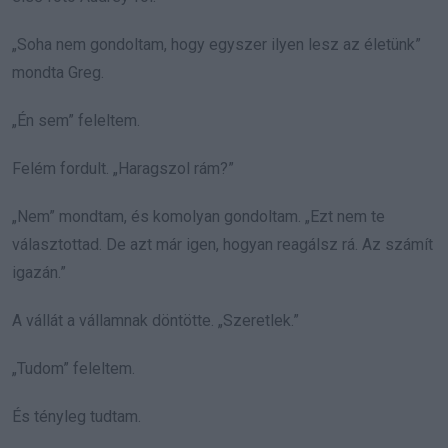
„Soha nem gondoltam, hogy egyszer ilyen lesz az életünk”
mondta Greg.
„Én sem” feleltem.
Felém fordult. „Haragszol rám?”
„Nem” mondtam, és komolyan gondoltam. „Ezt nem te
választottad. De azt már igen, hogyan reagálsz rá. Az számít
igazán.”
A vállát a vállamnak döntötte. „Szeretlek.”
„Tudom” feleltem.
És tényleg tudtam.