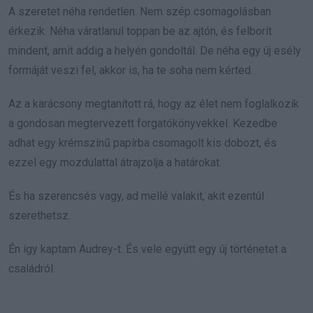
A szeretet néha rendetlen. Nem szép csomagolásban
érkezik. Néha váratlanul toppan be az ajtón, és felborít
mindent, amit addig a helyén gondoltál. De néha egy új esély
formáját veszi fel, akkor is, ha te soha nem kérted.
Az a karácsony megtanított rá, hogy az élet nem foglalkozik
a gondosan megtervezett forgatókönyvekkel. Kezedbe
adhat egy krémszínű papírba csomagolt kis dobozt, és
ezzel egy mozdulattal átrajzolja a határokat.
És ha szerencsés vagy, ad mellé valakit, akit ezentúl
szerethetsz.
Én így kaptam Audrey-t. És vele együtt egy új történetet a
családról.