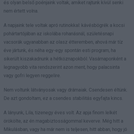
és olyan belső poénjaink voltak, amiket rajtunk kívül senki
nem értett volna.
A napjaink tele voltak apró rutinokkal: kávésbögrék a kocsi
pohártartójában az iskolába rohanásnál, születésnapi
vacsorák ugyanabban az olasz étteremben, ahová már tíz
éve jártunk, és néha egy-egy spontán esti program, ha
sikerült kiszakadnunk a hétköznapokból. Vasárnaponként a
legnagyobb vita rendszerint azon ment, hogy palacsinta
vagy gofri legyen reggelire.
Nem voltunk látványosak vagy drámaiak. Csendesen éltünk.
De azt gondoltam, ez a csendes stabilitás egyfajta kincs.
A lányunk, Lila, tizenegy éves volt. Az apja finom lelkét
örökölte, az én magabiztosságommal keverve. Még hitt a
Mikulásban, vagy ha már nem is teljesen, hitt abban, hogy jó