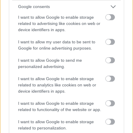
asztalokhoz mindig ragadt egy kis cukor, és a kávé olyan
Google consents
volt, mint egy ismerős emlék: nem tökéletes, de
I want to allow Google to enable storage
megszokott.
related to advertising like cookies on web or
device identifiers in apps.
Ott voltak. Callie és a lány.
I want to allow my user data to be sent to
Google for online advertising purposes.
A lányt Audrey-nak hívták.
I want to allow Google to send me
Greg azt mondta, amint meglátta, földbe gyökerezett a lába.
personalized advertising.
A szíve előbb ismerte fel, mint az esze. Audrey arra
I want to allow Google to enable storage
emlékeztette, milyen volt a saját húga tizenévesen: ugyanaz
related to analytics like cookies on web or
a tekintet, ugyanaz a óvatos tartás, karok összefonva, mintha
device identifiers in apps.
állandóan készülne arra, hogy sérülés érje.
I want to allow Google to enable storage
related to functionality of the website or app.
Callie felnézett, és csak ennyit mondott csendesen:
„Köszönöm, hogy eljöttél.”
I want to allow Google to enable storage
related to personalization.