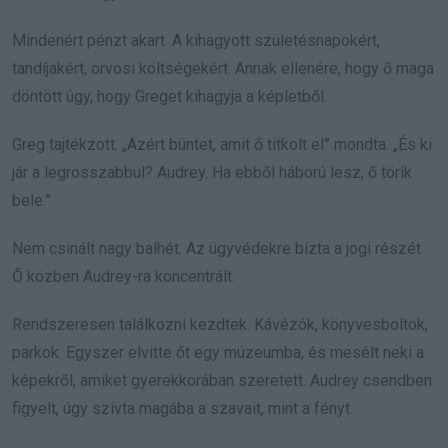
Mindenért pénzt akart. A kihagyott születésnapokért,
tandíjakért, orvosi költségekért. Annak ellenére, hogy ő maga
döntött úgy, hogy Greget kihagyja a képletből.
Greg tajtékzott. „Azért büntet, amit ő titkolt el” mondta. „És ki
jár a legrosszabbul? Audrey. Ha ebből háború lesz, ő törik
bele.”
Nem csinált nagy balhét. Az ügyvédekre bízta a jogi részét.
Ő közben Audrey-ra koncentrált.
Rendszeresen találkozni kezdtek. Kávézók, könyvesboltok,
parkok. Egyszer elvitte őt egy múzeumba, és mesélt neki a
képekről, amiket gyerekkorában szeretett. Audrey csendben
figyelt, úgy szívta magába a szavait, mint a fényt.