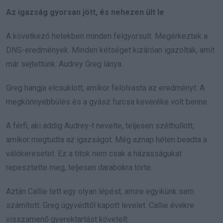
Az igazság gyorsan jött, és nehezen ült le
A következő hetekben minden felgyorsult. Megérkeztek a
DNS-eredmények. Minden kétséget kizáróan igazolták, amit
már sejtettünk: Audrey Greg lánya.
Greg hangja elcsuklott, amikor felolvasta az eredményt. A
megkönnyebbülés és a gyász furcsa keveréke volt benne.
A férfi, aki addig Audrey-t nevelte, teljesen széthullott,
amikor megtudta az igazságot. Még aznap héten beadta a
válókeresetet. Ez a titok nem csak a házasságukat
repesztette meg, teljesen darabokra törte.
Aztán Callie tett egy olyan lépést, amire egyikünk sem
számított. Greg ügyvédtől kapott levelet. Callie évekre
visszamenő gyerektartást követelt.