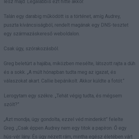
lesz majd. Legalábbis ezt hitte akkor.
Talán egy darabig működött is a történet, amíg Audrey,
puszta kíváncsiságból, rendelt magának egy DNS-tesztet
egy származáskereső weboldalon.
Csak úgy, szórakozásból.
Greg beletúrt a hajába, miközben mesélte, látszott rajta a düh
és a sokk. „A múlt hónapban tudta meg az igazat, és
válaszokat akart. Callie bepánikolt. Akkor küldte a fotót.”
Lerogytam egy székre. „Tehát végig tudta, és mégsem
szólt?”
„Azt mondja, úgy gondolta, ezzel véd mindenkit” felelte
Greg. „Csak éppen Audrey nem egy titok a papíron. Ő egy
hús-vér lány. És úgy nézett rám, mintha egész életében várt