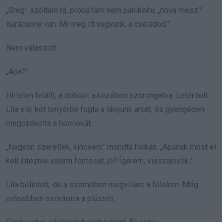
„Greg” szóltam rá, próbáltam nem pánikolni, „hova mész?
Karácsony van. Mi meg itt vagyunk, a családod.”
Nem válaszolt.
„Apa?”
Hirtelen felállt, a dobozt a kezében szorongatva. Letérdelt
Lila elé, két tenyérbe fogta a lányunk arcát, és gyengéden
megcsókolta a homlokát.
„Nagyon szeretlek, kincsem” mondta halkan. „Apának most el
kell intéznie valami fontosat, jó? Ígérem, visszajövök.”
Lila bólintott, de a szemében megvillant a félelem. Még
erősebben szorította a plüssét.