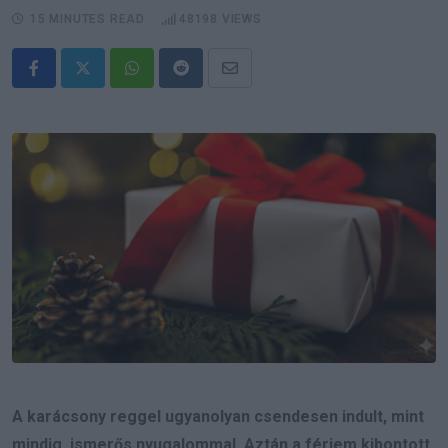
15 MINUTES READ
48198
VIEWS
Whatsapp
Reddit
Share
via
Email
A karácsony reggel ugyanolyan csendesen indult, mint
mindig, ismerős nyugalommal. Aztán a férjem kibontott