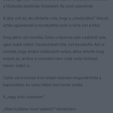
a főiskolás barátnője történetét. Az első szerelmét.
A lány volt az, aki elhitette vele, hogy a „mindörökké” létezik,
aztán ugyanazzal a mozdulattal szét is törte ezt a hitet.
Greg akkor azt mondta, Callie a diploma után szakított vele,
igazi indok nélkül. Összezuhant tőle, ezt bevallotta. Azt is
mondta, hogy amikor találkozott velem, akkor értette meg,
milyen az, amikor a szerelem nem csak szép történet,
hanem stabil is.
Callie-val a húszas évei elején teljesen megszakította a
kapcsolatot, és soha többé nem hozta szóba.
A „nagy első szerelem”.
„Miért küldene most valamit?” kérdeztem.