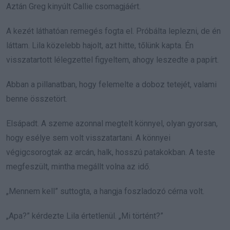
Aztán Greg kinyúlt Callie csomagjáért.
A kezét láthatóan remegés fogta el. Próbálta leplezni, de én
láttam. Lila közelebb hajolt, azt hitte, tőlünk kapta. Én
visszatartott lélegzettel figyeltem, ahogy leszedte a papírt.
Abban a pillanatban, hogy felemelte a doboz tetejét, valami
benne összetört.
Elsápadt. A szeme azonnal megtelt könnyel, olyan gyorsan,
hogy esélye sem volt visszatartani. A könnyei
végigcsorogtak az arcán, halk, hosszú patakokban. A teste
megfeszült, mintha megállt volna az idő.
„Men­nem kell” suttogta, a hangja foszladozó cérna volt.
„Apa?” kérdezte Lila értetlenül. „Mi történt?”