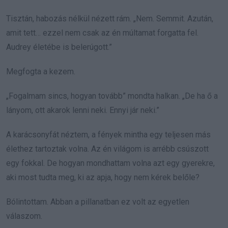
Tisztán, habozás nélkül nézett rám. „Nem. Semmit. Azután,
amit tett… ezzel nem csak az én múltamat forgatta fel.
Audrey életébe is belerúgott.”
Megfogta a kezem.
„Fogalmam sincs, hogyan tovább” mondta halkan. „De ha ő a
lányom, ott akarok lenni neki. Ennyi jár neki.”
A karácsonyfát néztem, a fények mintha egy teljesen más
élethez tartoztak volna. Az én világom is arrébb csúszott
egy fokkal. De hogyan mondhattam volna azt egy gyerekre,
aki most tudta meg, ki az apja, hogy nem kérek belőle?
Bólintottam. Abban a pillanatban ez volt az egyetlen
válaszom.