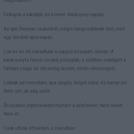
megoldanom.”
Felkapta a kabátját, és kiment. Karácsony napján.
Az ajtó finoman csukódott, mégis hangosabbnak tűnt, mint
egy dördülő ajtócsapás.
Lila és én ott maradtunk a nappali közepén, némán. A
karácsonyfa fényei tovább pislogtak, a sütőben odaégett a
fahéjas csiga, az idő pedig lassan, sűrűn vánszorgott.
Lilának azt mondtam, apa sürgős dolgot intéz, és hamar jön.
Nem sírt, de alig szólt.
Én közben ötpercenként néztem a telefonom. Nem hívott.
Nem írt.
Csak ültünk ott ketten, a csendben.