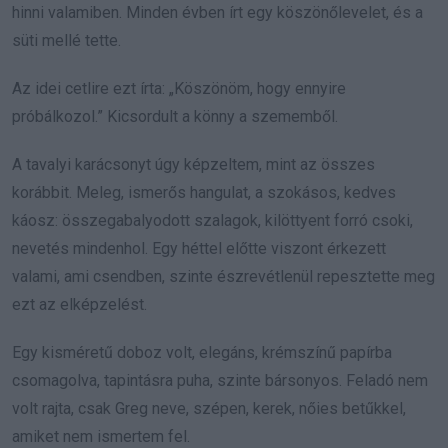
hinni valamiben. Minden évben írt egy köszönőlevelet, és a
süti mellé tette.
Az idei cetlire ezt írta: „Köszönöm, hogy ennyire
próbálkozol.” Kicsordult a könny a szememből.
A tavalyi karácsonyt úgy képzeltem, mint az összes
korábbit. Meleg, ismerős hangulat, a szokásos, kedves
káosz: összegabalyodott szalagok, kilöttyent forró csoki,
nevetés mindenhol. Egy héttel előtte viszont érkezett
valami, ami csendben, szinte észrevétlenül repesztette meg
ezt az elképzelést.
Egy kisméretű doboz volt, elegáns, krémszínű papírba
csomagolva, tapintásra puha, szinte bársonyos. Feladó nem
volt rajta, csak Greg neve, szépen, kerek, nőies betűkkel,
amiket nem ismertem fel.