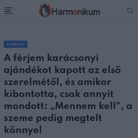
Skip
to
content
EMBEREK
A férjem karácsonyi
ajándékot kapott az első
szerelmétől, és amikor
kibontotta, csak annyit
mondott: „Men­nem kell”, a
szeme pedig megtelt
könnyel