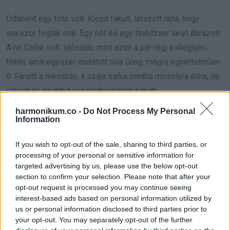
Odabent egy fotó volt. Kicsit fakult, látszott rajta, hogy
sokszor fogták már. Egy nőt és egy tinédzser lányt ábrázolt.
A nő Callie volt. Idősebb, mint azon a pár régi kollégiumi
fotón, amit egyszer mutatott róla Greg, mégis egyértelműen
ő. Fáradt a tekintete, a szája sarka mintha mosolyra állna, de
valójában inkább bocsánatkérésnek hatott.
harmonikum.co -
Do Not Process My Personal
A lány mellette…
Information
Olyan tizenöt-tizenhat éves lehetett. A haja ugyanaz az
If you wish to opt-out of the sale, sharing to third parties, or
gesztenyebarna árnyalat, mint Gregé. Az orra formája is rá
processing of your personal or sensitive information for
targeted advertising by us, please use the below opt-out
emlékeztetett. Nem hasonlított Callie-ra, ellenben ijesztően
section to confirm your selection. Please note that after your
emlékeztetett a férjemre.
opt-out request is processed you may continue seeing
interest-based ads based on personal information utilized by
A kép hátulján egy rövid üzenet állt, ugyanazzal a nőies
us or personal information disclosed to third parties prior to
your opt-out. You may separately opt-out of the further
kézírással: