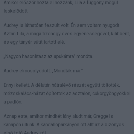
Amikor először hozta el hozzánk, Lila a függöny mögül
leskelődött.
Audrey is láthatóan feszült volt. Én sem voltam nyugodt.
Aztán Lila, a maga tizenegy éves egyenességével, kilibbent,
és egy tányér sütit tartott elé.
„Nagyon hasonlítasz az apukámra” mondta.
Audrey elmosolyodott. „Mondták már.”
Ennyi kellett. A délután hátralévő részét együtt töltötték,
mézeskalács-házat építettek az asztalon, cukorgyöngyökkel
a padlón.
Aznap este, amikor mindkét lány aludt már, Greggel a
kanapén ültünk. A kandallópárkányon ott állt az a bizonyos
első fotó Audrey-ról.