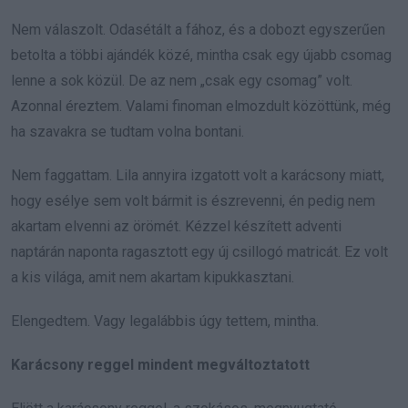
Nem válaszolt. Odasétált a fához, és a dobozt egyszerűen
betolta a többi ajándék közé, mintha csak egy újabb csomag
lenne a sok közül. De az nem „csak egy csomag” volt.
Azonnal éreztem. Valami finoman elmozdult közöttünk, még
ha szavakra se tudtam volna bontani.
Nem faggattam. Lila annyira izgatott volt a karácsony miatt,
hogy esélye sem volt bármit is észrevenni, én pedig nem
akartam elvenni az örömét. Kézzel készített adventi
naptárán naponta ragasztott egy új csillogó matricát. Ez volt
a kis világa, amit nem akartam kipukkasztani.
Elengedtem. Vagy legalábbis úgy tettem, mintha.
Karácsony reggel mindent megváltoztatott