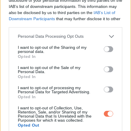
disclosure of your personal information by third parties on the
IAB’s list of downstream participants. This information may
„Ő a lányod. Karácsony napján, 12 és 14 óra között a régi
also be disclosed by us to third parties on the
IAB’s List of
kávézóban leszek vele, tudod, amelyiket szerettük. Ha
Downstream Participants
that may further disclose it to other
third parties.
találkozni akarsz vele, ez az egyetlen esélyed.”
Please note that this website/app uses one or more Google
Personal Data Processing Opt Outs
Reszketett a kezem, miközben felnéztem Gregre. Ő a
services and may gather and store information including but
not limited to your visit or usage behaviour. You may click to
I want to opt-out of the Sharing of my
kanapéra rogyott, a fejét a tenyerébe temette.
personal data.
grant or deny consent to Google and its third-party tags to
Opted In
use your data for below specified purposes in below Google
„Greg… ez mit jelent?” kérdeztem, a hangom félúton
consent section.
I want to opt-out of the Sale of my
kettétört.
Personal Data.
Opted In
Fel se pillantott. „Azt, hogy amit eddig gondoltam a
I want to opt-out of processing my
Personal Data for Targeted Advertising.
múltamról, meg a jelenemről, az már nem ugyanaz.”
Opted In
Aztán mesélni kezdett.
I want to opt-out of Collection, Use,
Retention, Sale, and/or Sharing of my
Personal Data that Is Unrelated with the
Purposes for which it was collected.
Autóba ült, és átment a régi kávézóhoz, a zöld napellenzős
Opted Out
helyre, ahol főiskolás korukban tanultak. Ahol a kopott