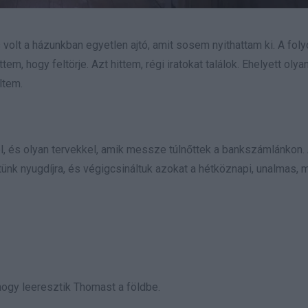
volt a házunkban egyetlen ajtó, amit sosem nyithattam ki. A fol
tem, hogy feltörje. Azt hittem, régi iratokat találok. Ehelyett ol
ltem.
el, és olyan tervekkel, amik messze túlnőttek a bankszámlánkon.
ttünk nyugdíjra, és végigcsináltuk azokat a hétköznapi, unalmas, 
ogy leeresztik Thomast a földbe.