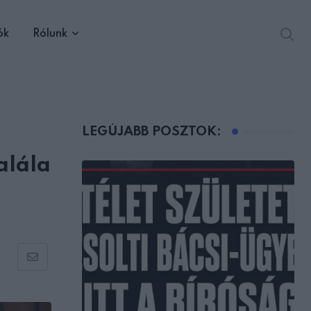
ók
Rólunk
LEGÚJABB POSZTOK:
alála
Share
via
Email