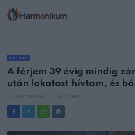
Skip
to
content
EMBEREK
A férjem 39 évig mindig zár
után lakatost hívtam, és b
9 MINUTES READ
18629
VIEWS
Whatsapp
Reddit