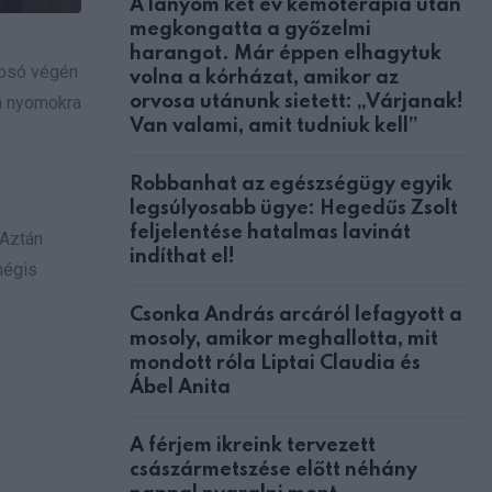
A lányom két év kemoterápia után
megkongatta a győzelmi
harangot. Már éppen elhagytuk
yosó végén
volna a kórházat, amikor az
orvosa utánunk sietett: „Várjanak!
yan nyomokra
Van valami, amit tudniuk kell”
Robbanhat az egészségügy egyik
legsúlyosabb ügye: Hegedűs Zsolt
feljelentése hatalmas lavinát
 Aztán
indíthat el!
mégis
Csonka András arcáról lefagyott a
mosoly, amikor meghallotta, mit
mondott róla Liptai Claudia és
Ábel Anita
A férjem ikreink tervezett
császármetszése előtt néhány