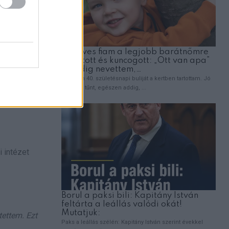
lőle az
 amibe
 intézet
tettem. Ezt