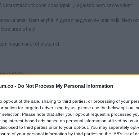
 A virrasztáson többen odasúgták: „Legalább nem szenvedett.”
ene valamin. Nem enyhít. A gyász negyven év után halk. Nem ord
ökre üres a hely.
tem magamnak fél életen át.
va tartotta.
um.co -
Do Not Process My Personal Information
to opt-out of the sale, sharing to third parties, or processing of your per
formation for targeted advertising by us, please use the below opt-out s
r selection. Please note that after your opt-out request is processed y
 békéért. Nem piszkál apró rejtélyeket, mert bízik abban, aki a k
eing interest-based ads based on personal information utilized by us or
disclosed to third parties prior to your opt-out. You may separately opt-
losure of your personal information by third parties on the IAB’s list of