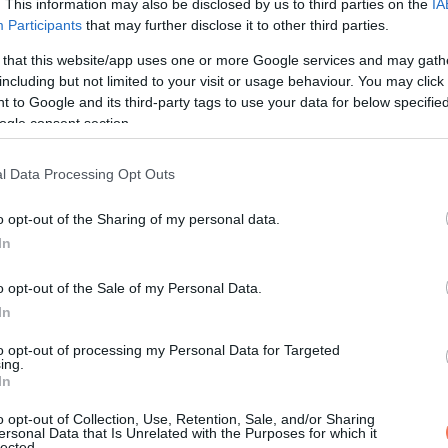
. This information may also be disclosed by us to third parties on the
IA
zárt ajtó mellett.
Participants
that may further disclose it to other third parties.
t hajtogattam. Minden alkalommal, amikor a háló felé indultam, az
 that this website/app uses one or more Google services and may gath
including but not limited to your visit or usage behaviour. You may click 
tem, hogy tiszteletlenség lenne belenézni. Ami ott van, az az öv
 to Google and its third-party tags to use your data for below specifi
ogle consent section.
l Data Processing Opt Outs
tam.
o opt-out of the Sharing of my personal data.
In
 övvel és unott arccal. Hátrébb léptem, és végignéztem, ahogy d
o opt-out of the Sale of my Personal Data.
In
ga ült meg a levegőben.
to opt-out of processing my Personal Data for Targeted
ing.
ymásra pakolva, és a polcon egy nehéz, fém kazetta.
In
o opt-out of Collection, Use, Retention, Sale, and/or Sharing
ersonal Data that Is Unrelated with the Purposes for which it
lected.