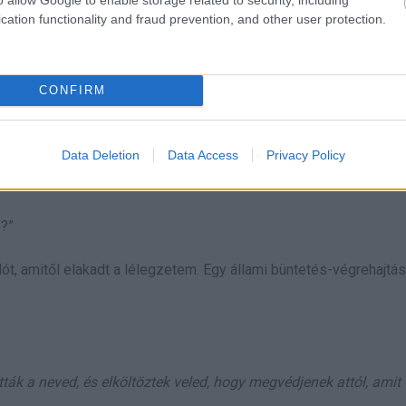
 De ha mégis segítesz, beszélnünk kell arról, meddig titkoljuk e
cation functionality and fraud prevention, and other user protection.
CONFIRM
en: Thomasnak van egy titkos gyereke, és volt egy teljes élete,
Data Deletion
Data Access
Privacy Policy
e?”
, amitől elakadt a lélegzetem. Egy állami büntetés-végrehajtási
k a neved, és elköltöztek veled, hogy megvédjenek attól, amit 