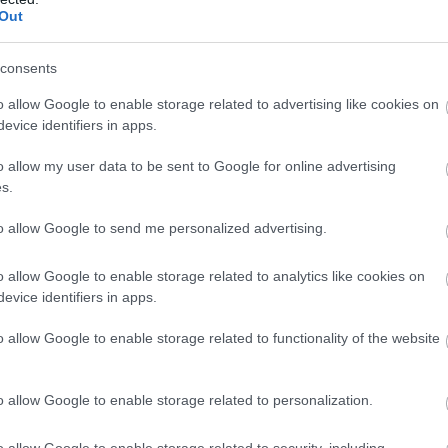
Out
consents
o allow Google to enable storage related to advertising like cookies on
özben ő a kazettával bajlódott. A dobozban levelek kötegei fek
evice identifiers in apps.
o allow my user data to be sent to Google for online advertising
s.
to allow Google to send me personalized advertising.
t volna rákényszerítenem az igazságra, vagy soha nem lett voln
o allow Google to enable storage related to analytics like cookies on
evice identifiers in apps.
fizetem ki egyszerre a stoplit és a bajnoki díjat. Ő nem tudja
o allow Google to enable storage related to functionality of the website
. Remélem, így rendben van. Néha kérdez rólad. M.
o allow Google to enable storage related to personalization.
o allow Google to enable storage related to security, including