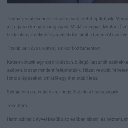
Thomas-szal csendes, kiszámítható életet építettünk. Mégis 
állt egy szekrény, mindig zárva. Miután meghalt, lakatost fizet
bukkantam, amelyek teljesen átírták, amit a férjemről tudni vé
Tizenkilenc éves voltam, amikor hozzámentem.
Ketten voltunk egy apró lakásban, billegő, használt székekk
szépen, lassan mindent felépítettünk. Házat vettünk, félrete
fontos lépéseket, amiktől egy élet stabil lesz.
Sokáig büszke voltam arra, hogy őszinte a házasságunk.
Tévedtem.
Harminckilenc évvel később az esőben álltam, és néztem, ah