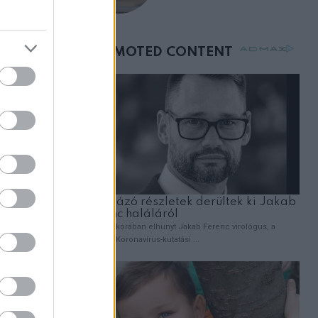
vegyek neki kávét a
születésnapján –
órákkal később
mellettem ült az első
osztályon
üdtek,
a szabad
, honnan