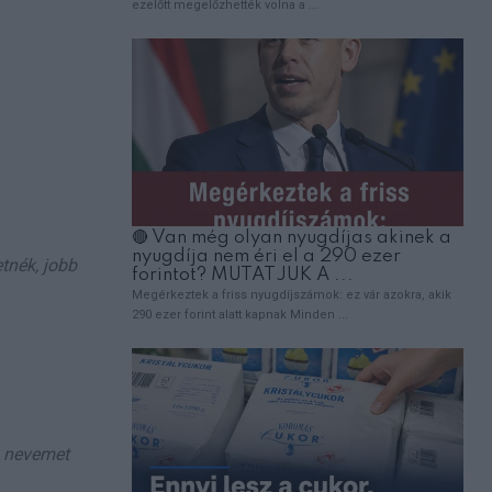
tnék, jobb
a nevemet