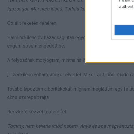
Tom, nem kell ezt tovább csinálnod. Tudom, mibe kerül neked.
authenti
igazságot. Már nem kisfiú. Tudnia kell, ki vagy neki. Marilyn
Ott állt feketén-fehéren.
Harminckilenc év házasság után egyetlen gondolat ütött szív
engem sosem engedett be.
A folyosónak motyogtam, mintha hallhatna.
„Tizenkilenc voltam, amikor elvettél. Mikor volt időd minderr
Tovább lapoztam a borítékokat, mígnem megláttam egy feladót
címe szerepelt rajta.
Reszkető kézzel téptem fel.
Tommy, nem kellene írnód nekem. Anya és apa megváltoztattá