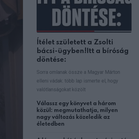
Ítélet született a Zsolti
bácsi-ügyben!Itt a bíróság
döntése:
Sorra omlanak össze a Magyar Márton
elleni vádak: több lap ismerte el, hogy
valótlanságokat közölt
Válassz egy könyvet a három
közül: megmutathatja, milyen
nagy változás közeledik az
életedben