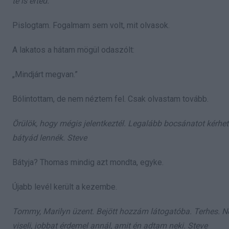
te is érted.
Pislogtam. Fogalmam sem volt, mit olvasok.
A lakatos a hátam mögül odaszólt:
„Mindjárt megvan.”
Bólintottam, de nem néztem fel. Csak olvastam tovább.
Örülök, hogy mégis jelentkeztél. Legalább bocsánatot kérhe
bátyád lennék. Steve
Bátyja? Thomas mindig azt mondta, egyke.
Újabb levél került a kezembe.
Tommy, Marilyn üzent. Bejött hozzám látogatóba. Terhes. Ne
viseli, jobbat érdemel annál, amit én adtam neki. Steve