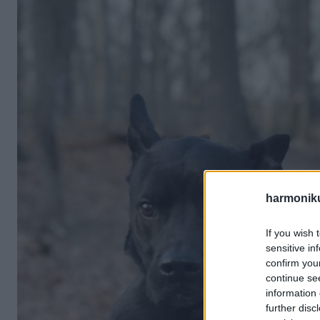
harmonik
If you wish 
sensitive in
confirm you
continue se
information 
further disc