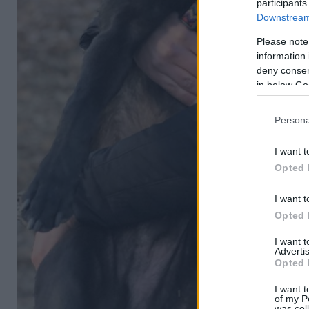
participants
Downstream 
Please note
information 
deny consent
in below Go
Persona
I want t
Opted 
I want t
Opted 
I want 
Advertis
Opted 
I want t
of my P
was col