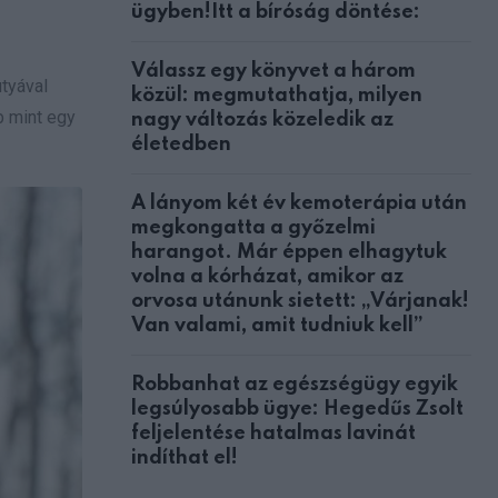
ügyben!Itt a bíróság döntése:
Válassz egy könyvet a három
utyával
közül: megmutathatja, milyen
b mint egy
nagy változás közeledik az
életedben
A lányom két év kemoterápia után
megkongatta a győzelmi
harangot. Már éppen elhagytuk
volna a kórházat, amikor az
orvosa utánunk sietett: „Várjanak!
Van valami, amit tudniuk kell”
Robbanhat az egészségügy egyik
legsúlyosabb ügye: Hegedűs Zsolt
feljelentése hatalmas lavinát
indíthat el!