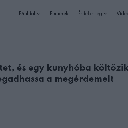
Főoldal
Emberek
Érdekesség
Vide
etet, és egy kunyhóba költözik
megadhassa a megérdemelt