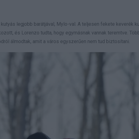
kutyás legjobb barátjával, Mylo-val. A teljesen fekete keverék k
lálkozott, és Lorenzo tudta, hogy egymásnak vannak teremtve. Töb
dról álmodtak, amit a város egyszerűen nem tud biztosítani.