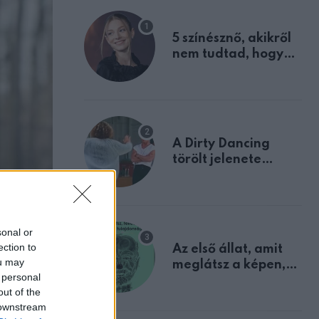
5 színésznő, akikről
nem tudtad, hogy
fiúként születtek
A Dirty Dancing
törölt jelenete
megerősíti azt, amit
mindannyian
sejtettünk
sonal or
ection to
Az első állat, amit
ou may
meglátsz a képen,
 personal
elárulja legrosszabb
out of the
tulajdonságodat
 downstream