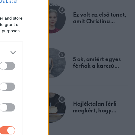
B’s List of
Ez volt az első tünet,
er and store
amit Christina
to grant or
Applegate éveken
ed purposes
át félreértett, pedig
a szklerózis
multiplex
egyértelmű jele volt
5 ok, amiért egyes
férfiak a karcsú
nőket részesítik
előnyben
Hajléktalan férfi
megkért, hogy
vegyek neki kávét a
születésnapján –
órákkal később