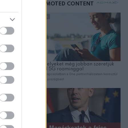
mellettem ült az első
osztályon
tt, az
Lorenzo
ugdíjas
s hogy