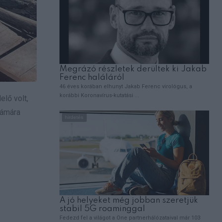
elő volt,
zámára