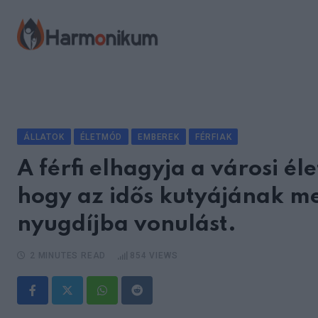
Skip
to
content
ÁLLATOK
ÉLETMÓD
EMBEREK
FÉRFIAK
A férfi elhagyja a városi él
hogy az idős kutyájának 
nyugdíjba vonulást.
2 MINUTES READ
854
VIEWS
Whatsapp
Reddit