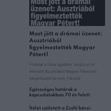
via
Email
Most jött a drámai üzenet:
Ausztriából
figyelmeztették Magyar
Pétert!
Fordulat a Duna ügyében: sürgős jó hír
érkezett Ausztriából Magyar Péternek!
Megérkezett az eső, Paksnál
Egészséges határok a
kapcsolatokban 70 év felett
Ítélet született a Zsolti bácsi-