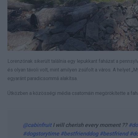
Lorenzónak sikerült találnia egy lepukkant faházat a pennsylva
és olyan távoli volt, mint amilyen zsúfolt a város. A helyet 
egyaránt paradicsommá alakítsa.
Útközben a közösségi média csatornáin megörökítette a fahá
@cabinfruit
I will cherish every moment ??
#do
#dogstorytime
#bestfrienddog
#bestfriend
#do