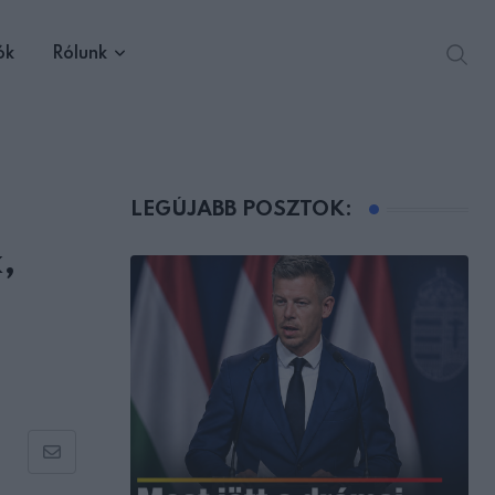
ók
Rólunk
LEGÚJABB POSZTOK:
,
Share