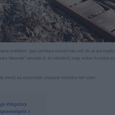
niai erdőkben. Igazi javításra szoruló ház volt, de az ára megfel
„Myles-tábornak” nevezte el, és nekilátott, hogy ember és kutya s
z életét, és ezzel több százezer követőre tett szert.
gs
#dogstory
gsareangels
♬