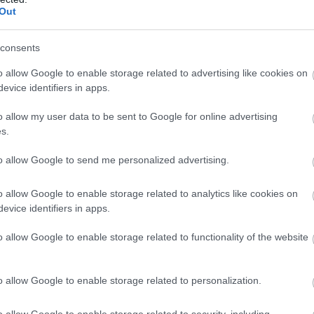
Out
telte Lorenzo számára az üzletet. Ráadásul, ahogy Mylo öregede
zdve a szívelégtelenségig mindenfélét diagnosztizáltak nála, 
consents
tsa álmait, és Mylo-val együtt vidékre költözzön, hogy a kutyája ny
o allow Google to enable storage related to advertising like cookies on
evice identifiers in apps.
o allow my user data to be sent to Google for online advertising
erdőben fogom nyugdíjazni” –
magyarázta
Lorenzo. „Mindig is úgy
s.
t. A világjárvány mutatta meg igazán, hogy mit is értékelek, é
nunk”.”
to allow Google to send me personalized advertising.
o allow Google to enable storage related to analytics like cookies on
evice identifiers in apps.
o allow Google to enable storage related to functionality of the website
o allow Google to enable storage related to personalization.
o allow Google to enable storage related to security, including