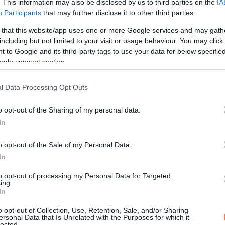
. This information may also be disclosed by us to third parties on the
IA
Participants
that may further disclose it to other third parties.
 that this website/app uses one or more Google services and may gath
including but not limited to your visit or usage behaviour. You may click 
 to Google and its third-party tags to use your data for below specifi
ogle consent section.
l Data Processing Opt Outs
o opt-out of the Sharing of my personal data.
In
o opt-out of the Sale of my Personal Data.
In
to opt-out of processing my Personal Data for Targeted
ing.
In
o opt-out of Collection, Use, Retention, Sale, and/or Sharing
ersonal Data that Is Unrelated with the Purposes for which it
lected.