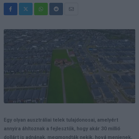
Whatsapp
Reddit
Share
via
Email
Egy olyan ausztráliai telek tulajdonosai, amelyért
annyira áhítoznak a fejlesztők, hogy akár 30 millió
dollárt is adnának, megmondták nekik, hová menjenek,