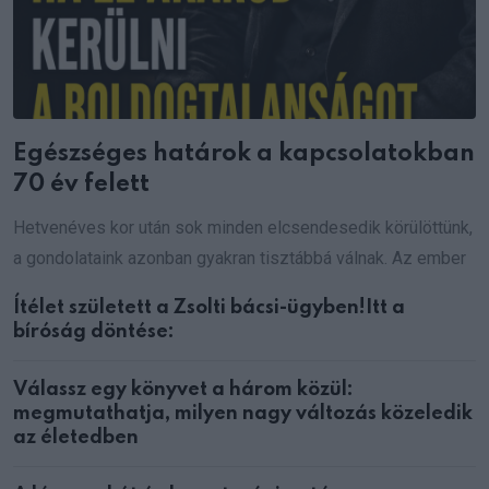
Egészséges határok a kapcsolatokban
70 év felett
Hetvenéves kor után sok minden elcsendesedik körülöttünk,
a gondolataink azonban gyakran tisztábbá válnak. Az ember
Ítélet született a Zsolti bácsi-ügyben!Itt a
bíróság döntése:
Válassz egy könyvet a három közül:
megmutathatja, milyen nagy változás közeledik
az életedben