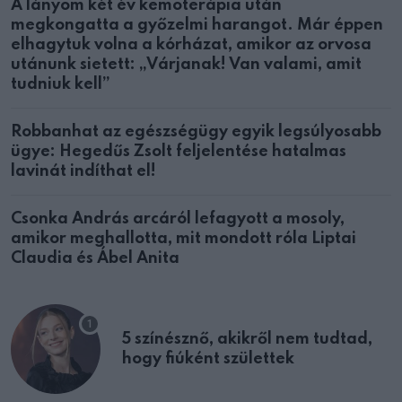
A lányom két év kemoterápia után
megkongatta a győzelmi harangot. Már éppen
elhagytuk volna a kórházat, amikor az orvosa
utánunk sietett: „Várjanak! Van valami, amit
tudniuk kell”
Robbanhat az egészségügy egyik legsúlyosabb
ügye: Hegedűs Zsolt feljelentése hatalmas
lavinát indíthat el!
Csonka András arcáról lefagyott a mosoly,
amikor meghallotta, mit mondott róla Liptai
Claudia és Ábel Anita
5 színésznő, akikről nem tudtad,
hogy fiúként születtek