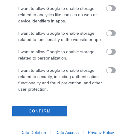
I want to allow Google to enable storage
via
related to analytics like cookies on web or
device identifiers in apps.
I want to allow Google to enable storage
related to functionality of the website or app.
I want to allow Google to enable storage
Oszd meg ezt a posztot:
related to personalization.
I want to allow Google to enable storage
Whatsapp
Reddit
Share
related to security, including authentication
via
functionality and fraud prevention, and other
Email
user protection.
CONFIRM
ELŐZŐ POSZT
„Már semmije sem maradt”: egy 12 éves fiú
csodával határos módon gyógyult meg a
Data Deletion
Data Access
Privacy Policy