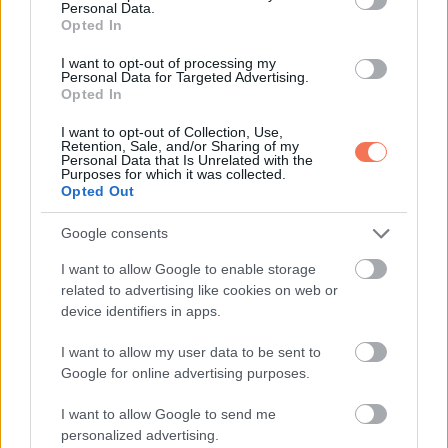
Personal Data.
minden fejlesztőnek, aki olvassa, ezt üzente: „Álmodjanak
Opted In
tovább.”
I want to opt-out of processing my
Personal Data for Targeted Advertising.
Opted In
Még azok is, akik a területre költöztek, örülnek, hogy
Zammiték kitartottak.
I want to opt-out of Collection, Use,
Retention, Sale, and/or Sharing of my
Personal Data that Is Unrelated with the
Az egyik közeli lakos azt mondta: „Ez azt jelenti, hogy van
Purposes for which it was collected.
Opted Out
egy zsákutcánk, ami sokkal biztonságosabb a
gyerekeinknek, és a mellettünk lévő nagy pázsitjuk miatt úgy
Google consents
érezzük, hogy rengeteg helyünk van.
I want to allow Google to enable storage
related to advertising like cookies on web or
„A szomszédainknak ez nem adatik meg, mert a többi ház
device identifiers in apps.
olyan közel van egymáshoz.
I want to allow my user data to be sent to
Google for online advertising purposes.
„Nagyon hálásak vagyunk! Remélem, maradnak.”
I want to allow Google to send me
Nos, nem úgy tűnik, hogy egyhamar el fognak menni.
personalized advertising.