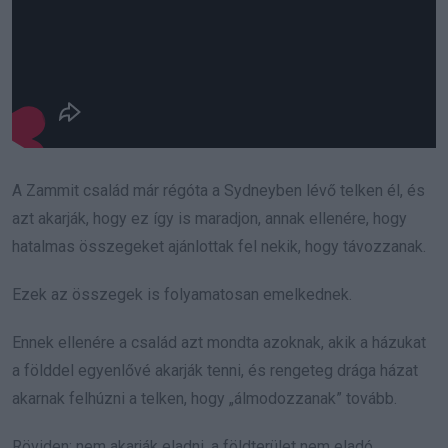
A Zammit család már régóta a Sydneyben lévő telken él, és
azt akarják, hogy ez így is maradjon, annak ellenére, hogy
hatalmas összegeket ajánlottak fel nekik, hogy távozzanak.
Ezek az összegek is folyamatosan emelkednek.
Ennek ellenére a család azt mondta azoknak, akik a házukat
a földdel egyenlővé akarják tenni, és rengeteg drága házat
akarnak felhúzni a telken, hogy „álmodozzanak” tovább.
Röviden: nem akarják eladni, a földterület nem eladó,