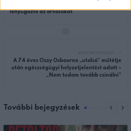
gyógyíthatatlan agydaganatból, ami
lenyűgözte az orvosokat
KÖVETKEZŐ POSZT
A 74 éves Ozzy Osbourne „utolsó” műtétje
után egészségügyi helyzetjelentést adott –
„Nem tudom tovább csinálni”
További bejegyzések