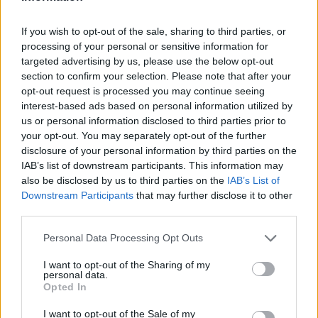
Diane Zammit nosztalgikusan beszélt a „kis vörös tégla
házakkal és házikókkal tarkított mezőgazdasági területről”,
If you wish to opt-out of the sale, sharing to third parties, or
amely egykor a környék jellegzetessége volt.
processing of your personal or sensitive information for
targeted advertising by us, please use the below opt-out
section to confirm your selection. Please note that after your
opt-out request is processed you may continue seeing
interest-based ads based on personal information utilized by
us or personal information disclosed to third parties prior to
your opt-out. You may separately opt-out of the further
disclosure of your personal information by third parties on the
IAB’s list of downstream participants. This information may
also be disclosed by us to third parties on the
IAB’s List of
Downstream Participants
that may further disclose it to other
third parties.
Please note that this website/app uses one or more Google
Personal Data Processing Opt Outs
services and may gather and store information including but
A Daily Mail Australia-nak elmondta: „Ez egyszerűen már
not limited to your visit or usage behaviour. You may click to
I want to opt-out of the Sharing of my
personal data.
nem ugyanaz.”
grant or deny consent to Google and its third-party tags to
Opted In
use your data for below specified purposes in below Google
consent section.
Ez azonban nem jelenti azt, hogy el akarnak menni, és
I want to opt-out of the Sale of my