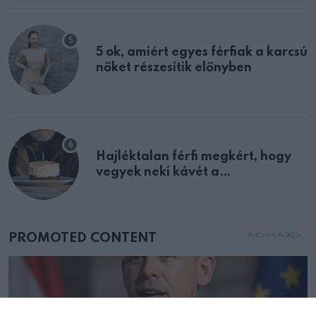
5 ok, amiért egyes férfiak a karcsú
nőket részesítik előnyben
Hajléktalan férfi megkért, hogy
vegyek neki kávét a
születésnapján – órákkal később
mellettem ült az első osztályon