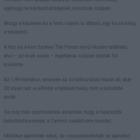
úgyhogy ne kérdezősködjenek, köszönik szépen.
Ahogy a képeken és a fenti videón is látható, egy kicsit kilóg
a területről.
A ház és a kert Sydney The Ponds nevű részén található,
ahol – az évek során – ingatlanok százait dobták fel
körülötte.
Az 1,99 hektáron, amelyen az öt hálószobás házuk áll, akár
50 olyan ház is elférne a határain belül, mint a körülötte
lévők.
De míg más szomszédok elmentek, hogy a fejlesztők
beköltözhessenek, a Zammit család nem mozdul.
Milliókat ajánlottak nekik, de visszautasították az ajánlatot.