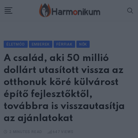
Skip
to
content
ÉLETMÓD
EMBEREK
FÉRFIAK
NŐK
A család, aki 50 millió
dollárt utasított vissza az
otthonuk köré külvárost
építő fejlesztőktől,
továbbra is visszautasítja
az ajánlatokat
2 MINUTES READ
647
VIEWS