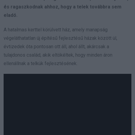
és ragaszkodnak ahhoz, hogy a telek továbbra sem
eladó.
A hatalmas kerttel körülvett ház, amely manapság
végeláthatatlan új építésű fejlesztésű házak között ül,
évtizedek óta pontosan ott áll, ahol állt, akárcsak a
tulajdonos család, akik eltökéltek, hogy minden áron
ellenállnak a telkük fejlesztésének.