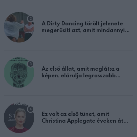
A Dirty Dancing törölt jelenete
megerősíti azt, amit mindannyian
sejtettünk
Az első állat, amit meglátsz a
képen, elárulja legrosszabb
tulajdonságodat
Ez volt az első tünet, amit
Christina Applegate éveken át
félreértett, pedig a szklerózis
multiplex egyértelmű jele volt