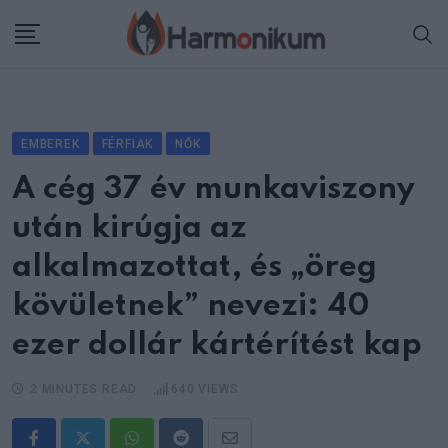
Skip
to
content
EMBEREK
FÉRFIAK
NŐK
A cég 37 év munkaviszony
után kirúgja az
alkalmazottat, és „öreg
kövületnek” nevezi: 40
ezer dollár kártérítést kap
2 MINUTES READ
640
VIEWS