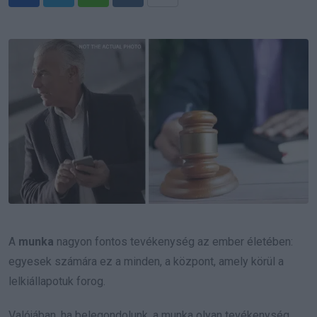
Whatsapp
Reddit
Share
via
Email
A
munka
nagyon fontos tevékenység az ember életében:
egyesek számára ez a minden, a központ, amely körül a
lelkiállapotuk forog.
Valójában, ha belegondolunk, a munka olyan tevékenység,