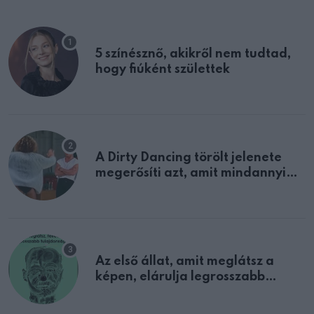
5 színésznő, akikről nem tudtad,
hogy fiúként születtek
A Dirty Dancing törölt jelenete
megerősíti azt, amit mindannyian
sejtettünk
Az első állat, amit meglátsz a
képen, elárulja legrosszabb
tulajdonságodat