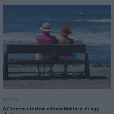
EMBEREK
67 évesen utaztam először Máltára, és úgy