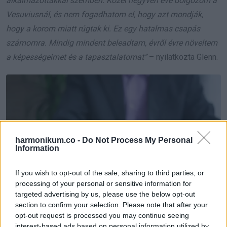
alkalmazottakkal szemben. Közel negyven éve dolgozom a
Vesuviusnál, és nem fogadhatom el, hogy azt mondják,
hogy a korom miatt rúgtak ki. Ez egy hatalmas csapás
számomra. Mindig mindent beleadtam, évről évre növeltem
a képességeimet és a tapasztalatomat”
– nyilatkozta Glenn.
harmonikum.co -
Do Not Process My Personal
Information
If you wish to opt-out of the sale, sharing to third parties, or
processing of your personal or sensitive information for
targeted advertising by us, please use the below opt-out
section to confirm your selection. Please note that after your
opt-out request is processed you may continue seeing
interest-based ads based on personal information utilized by