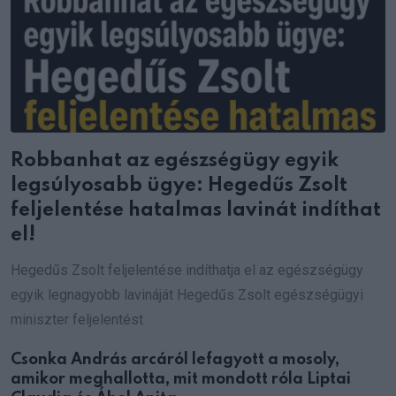
Robbanhat az egészségügy egyik
legsúlyosabb ügye: Hegedűs Zsolt
feljelentése hatalmas lavinát indíthat
el!
Hegedűs Zsolt feljelentése indíthatja el az egészségügy
egyik legnagyobb lavináját Hegedűs Zsolt egészségügyi
miniszter feljelentést
Csonka András arcáról lefagyott a mosoly,
amikor meghallotta, mit mondott róla Liptai