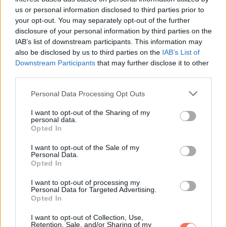
„Nehéz teljes mértékben leírni a lelki gyötrelmeket,
us or personal information disclosed to third parties prior to
your opt-out. You may separately opt-out of the further
amelyeket a vállalat által velem szemben tanúsított
disclosure of your personal information by third parties on the
bánásmód miatt elszenvedtem. Súlyos és hosszan tartó
IAB’s list of downstream participants. This information may
volt. Életemből 37 évet szenteltem a vállalatnak.
also be disclosed by us to third parties on the
IAB’s List of
Downstream Participants
that may further disclose it to other
Elvesztettem a magamba vetett hitemet. Nagyon rosszul
third parties.
éreztem magam emiatt”
– magyarázta Glenn a
Please note that this website/app uses one or more Google
meghallgatáson.
Personal Data Processing Opt Outs
services and may gather and store information including but
not limited to your visit or usage behaviour. You may click to
I want to opt-out of the Sharing of my
A bíróság Glenn javára döntött, és
40 000 dollárt
állapított
personal data.
grant or deny consent to Google and its third-party tags to
Opted In
meg kártérítésként azért, amin Glenn keresztülment.
use your data for below specified purposes in below Google
consent section.
I want to opt-out of the Sale of my
Personal Data.
A vállalat elutasította a diszkrimináció vádját, és a Vesuvius
Opted In
szóvivője elmondta:
„Csalódottak vagyunk az ügy
I want to opt-out of processing my
kimenetele miatt, és már fellebbeztünk az ítélet ellen. Jogi
Personal Data for Targeted Advertising.
tanácsadóinkkal áttekintjük az ítéletet, és eldöntjük, hogy
Opted In
indokolt-e további fellebbezés”.
I want to opt-out of Collection, Use,
Retention, Sale, and/or Sharing of my