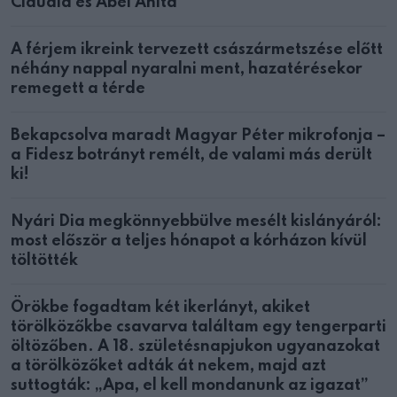
Claudia és Ábel Anita
A férjem ikreink tervezett császármetszése előtt
néhány nappal nyaralni ment, hazatérésekor
remegett a térde
Bekapcsolva maradt Magyar Péter mikrofonja –
a Fidesz botrányt remélt, de valami más derült
ki!
Nyári Dia megkönnyebbülve mesélt kislányáról:
most először a teljes hónapot a kórházon kívül
töltötték
Örökbe fogadtam két ikerlányt, akiket
törölközőkbe csavarva találtam egy tengerparti
öltözőben. A 18. születésnapjukon ugyanazokat
a törölközőket adták át nekem, majd azt
suttogták: „Apa, el kell mondanunk az igazat”