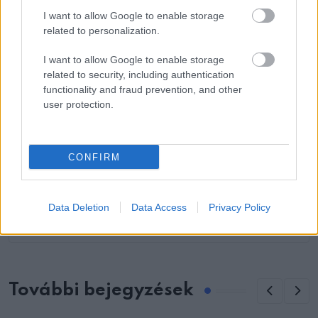
ELŐZŐ POSZT
I want to allow Google to enable storage
Az anya jobb szeme nem funkcionál szülés
related to personalization.
után – majd az orvos röntgenfelvételen
meglátja az elképzelhetetlent
I want to allow Google to enable storage
related to security, including authentication
functionality and fraud prevention, and other
user protection.
CONFIRM
KÖVETKEZŐ POSZT
A 14 éves lány vett egy 1974-es lakókocsit
és felújította, egy pillantás belsejébe és
Data Deletion
Data Access
Privacy Policy
elakad a szavam
További bejegyzések