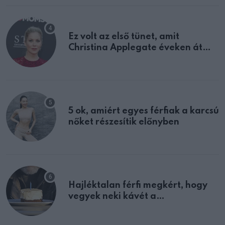
Ez volt az első tünet, amit
Christina Applegate éveken át
félreértett, pedig a szklerózis
multiplex egyértelmű jele volt
5 ok, amiért egyes férfiak a karcsú
nőket részesítik előnyben
Hajléktalan férfi megkért, hogy
vegyek neki kávét a
születésnapján – órákkal később
mellettem ült az első osztályon