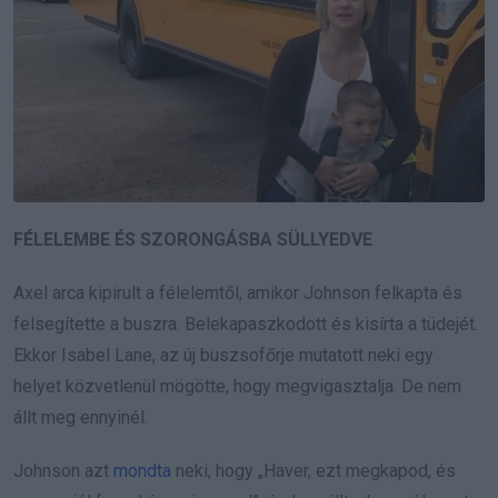
FÉLELEMBE ÉS SZORONGÁSBA SÜLLYEDVE
Axel arca kipirult a félelemtől, amikor Johnson felkapta és
felsegítette a buszra. Belekapaszkodott és kisírta a tüdejét.
Ekkor Isabel Lane, az új buszsofőrje mutatott neki egy
helyet közvetlenül mögötte, hogy megvigasztalja. De nem
állt meg ennyinél.
Johnson azt
mondta
neki, hogy „Haver, ezt megkapod, és