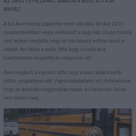
AZ IJESZTŐ PILLANAT, AMIKOR A BUSZ AJTAJA
KINYÍLT
A kis Axel mindig izgatottan ment iskolába. Amikor 2019
szeptemberében végre elérkezett a nagy nap, csupa mosoly
volt, amikor meglátta, hogy az iskolabusz sofőrje lassít a
sarkon. Ám ekkor a sofőr látta, hogy a kisfiú arca
kísértetiesen nyugodttá és idegessé vált.
Axel megijedt, és amikor látta, hogy a busz ajtaja kinyílik
előtte, nyugtalanná vált. Vigasztalhatatlanul sírt, feltételezve,
hogy az anyukája meggondolja magát, és hazaviszi. De ez
nem történt meg.