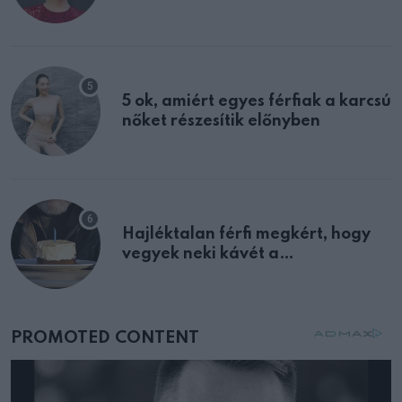
félreértett, pedig a szklerózis
multiplex egyértelmű jele volt
5 ok, amiért egyes férfiak a karcsú
nőket részesítik előnyben
Hajléktalan férfi megkért, hogy
vegyek neki kávét a
születésnapján – órákkal később
mellettem ült az első osztályon