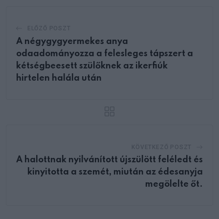
ELŐZŐ POSZT
A négygygyermekes anya
odaadományozza a felesleges tápszert a
kétségbeesett szülőknek az ikerfiúk
hirtelen halála után
KÖVETKEZŐ POSZT
A halottnak nyilvánított újszülött feléledt és
kinyitotta a szemét, miután az édesanyja
megölelte őt.