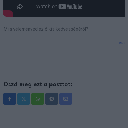
Mi a véleményed az ő kis kedvességéről?
via
Oszd meg ezt a posztot:
Whatsapp
Reddit
Share
via
Email