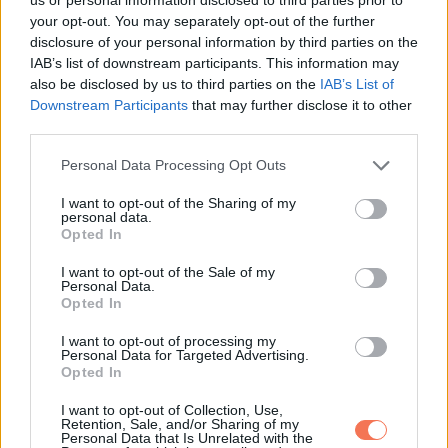
your opt-out. You may separately opt-out of the further
disclosure of your personal information by third parties on the
IAB’s list of downstream participants. This information may
also be disclosed by us to third parties on the
IAB’s List of
Downstream Participants
that may further disclose it to other
third parties.
ÖRÜLÖK, HOGY ISKOLÁBA JÁRHATOK
Please note that this website/app uses one or more Google
Personal Data Processing Opt Outs
services and may gather and store information including but
„Másnap már egyedül várakozott a buszmegállóban” – árulta
not limited to your visit or usage behaviour. You may click to
I want to opt-out of the Sharing of my
el Lane, majd
hozzátette
:
personal data.
grant or deny consent to Google and its third-party tags to
Opted In
use your data for below specified purposes in below Google
„Egész idő alatt mosolyogva szállt fel és beszélt hozzám…
consent section.
I want to opt-out of the Sale of my
Personal Data.
szóval igen, most már sokkal jobban van!”.
Opted In
Miután gesztusa vírusszerűen elterjedt, Lane az egyik
I want to opt-out of processing my
Personal Data for Targeted Advertising.
legtöbbet emlegetett ember lett, aki az együttérzést ápolja.
Opted In
„Láttam, hogy vigasztalásra van szüksége, és ez volt a
I want to opt-out of Collection, Use,
legjobb, amit akkor tehettem” –
mesélte
.
Retention, Sale, and/or Sharing of my
Personal Data that Is Unrelated with the