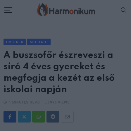
Skip
to
content
EMBEREK
MEGHATÓ
A buszsofőr észreveszi a
síró 4 éves gyereket és
megfogja a kezét az első
iskolai napján
4 MINUTES READ
996
VIEWS
Whatsapp
Reddit
Share
via