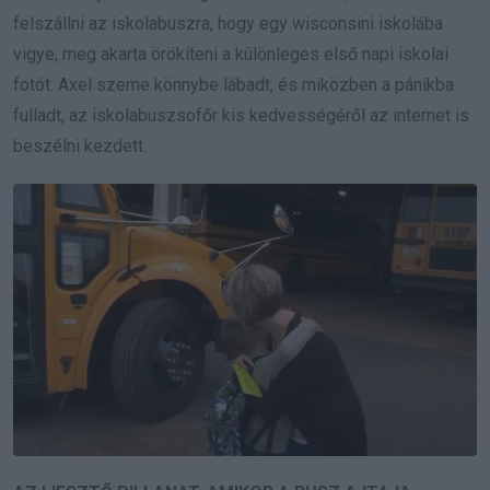
felszállni az iskolabuszra, hogy egy wisconsini iskolába
vigye, meg akarta örökíteni a különleges első napi iskolai
fotót. Axel szeme könnybe lábadt, és miközben a pánikba
fulladt, az iskolabuszsofőr kis kedvességéről az internet is
beszélni kezdett.