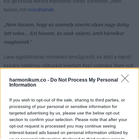
kis gesztusa ekkora méreteket ölthet. Elmondta: „Nem
tudom, mit
mondhatnék
:
„Nem hiszem, hogy ez személy szerint olyan nagy dolog
lett volna… Azt hiszem, ez csak valami, amit bármikor
megtennék”.
Lane együttérzése mindenkit lenyűgözött, és attól a naptól
kezdve hatalmas változást jelentett Axel számára. Nem volt
többé ideges az iskolába járástól, és különleges kötelék
harmonikum.co -
Do Not Process My Personal
alakult ki Lane-nel.
Information
If you wish to opt-out of the sale, sharing to third parties, or
processing of your personal or sensitive information for
targeted advertising by us, please use the below opt-out
section to confirm your selection. Please note that after your
opt-out request is processed you may continue seeing
interest-based ads based on personal information utilized by
us or personal information disclosed to third parties prior to