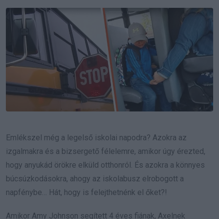
Email
Emlékszel még a legelső iskolai napodra? Azokra az
izgalmakra és a bizsergető félelemre, amikor úgy érezted,
hogy anyukád örökre elküld otthonról. És azokra a könnyes
búcsúzkodásokra, ahogy az iskolabusz elrobogott a
napfénybe… Hát, hogy is felejthetnénk el őket?!
Amikor Amy Johnson segített 4 éves fiának, Axelnek