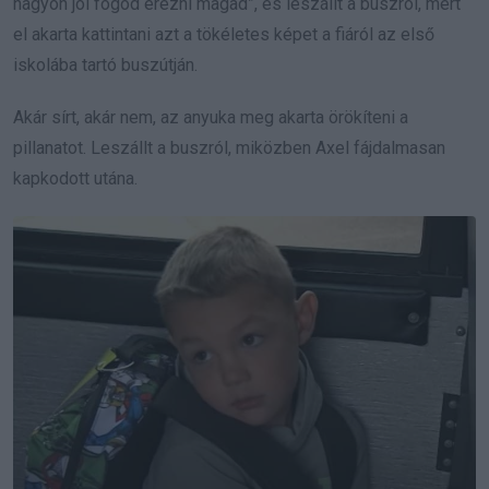
nagyon jól fogod érezni magad”, és leszállt a buszról, mert
el akarta kattintani azt a tökéletes képet a fiáról az első
iskolába tartó buszútján.
Akár sírt, akár nem, az anyuka meg akarta örökíteni a
pillanatot. Leszállt a buszról, miközben Axel fájdalmasan
kapkodott utána.