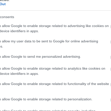
 pohár oldalra billent, és a víz a kádba csorgott. Mintha észre 
Out
consents
o allow Google to enable storage related to advertising like cookies on
evice identifiers in apps.
o allow my user data to be sent to Google for online advertising
s.
to allow Google to send me personalized advertising.
nyílt szemmel bámulta, és attól azonnal jeges szorítás futott át a
o allow Google to enable storage related to analytics like cookies on
evice identifiers in apps.
o allow Google to enable storage related to functionality of the website
o allow Google to enable storage related to personalization.
azonnal!”
o allow Google to enable storage related to security, including