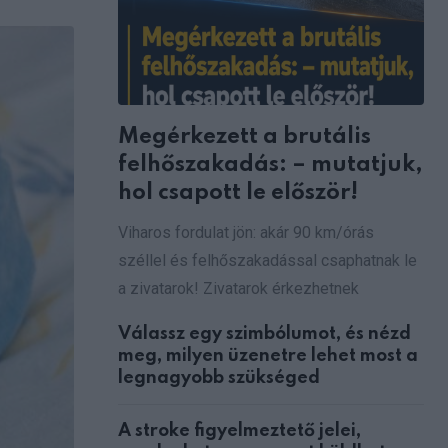
via
Email
Megérkezett a brutális
felhőszakadás: – mutatjuk,
hol csapott le először!
Viharos fordulat jön: akár 90 km/órás
széllel és felhőszakadással csaphatnak le
a zivatarok! Zivatarok érkezhetnek
Válassz egy szimbólumot, és nézd
meg, milyen üzenetre lehet most a
legnagyobb szükséged
A stroke figyelmeztető jelei,