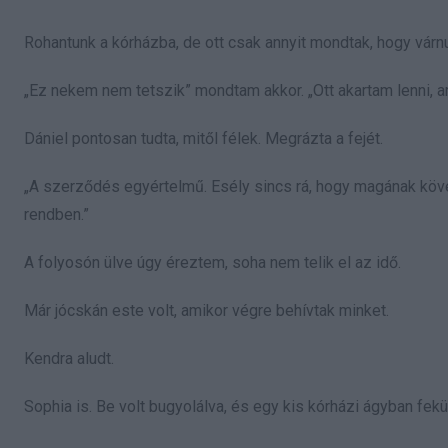
Rohantunk a kórházba, de ott csak annyit mondtak, hogy várnu
„Ez nekem nem tetszik” mondtam akkor. „Ott akartam lenni, 
Dániel pontosan tudta, mitől félek. Megrázta a fejét.
„A szerződés egyértelmű. Esély sincs rá, hogy magának köve
rendben.”
A folyosón ülve úgy éreztem, soha nem telik el az idő.
Már jócskán este volt, amikor végre behívtak minket.
Kendra aludt.
Sophia is. Be volt bugyolálva, és egy kis kórházi ágyban fekü