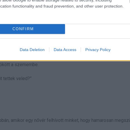
cation functionality and fraud prevention, and other user protection.
obában. „Így nem tarthatjuk meg őt. Egyszerűen nem lehet. Nézd
CONFIRM
Data Deletion
Data Access
Privacy Policy
zökött a szemembe.
t tettek veled?”
zobán, amikor egy nővér felhívott minket, hogy hamarosan megszü