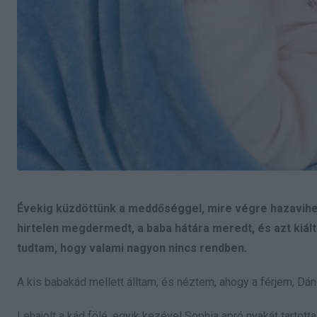
Évekig küzdöttünk a meddőséggel, mire végre hazavihett
hirtelen megdermedt, a baba hátára meredt, és azt kiált
tudtam, hogy valami nagyon nincs rendben.
A kis babakád mellett álltam, és néztem, ahogy a férjem, Dánie
Lehajolt a kád fölé, egyik kezével Sophia apró nyakát tartott