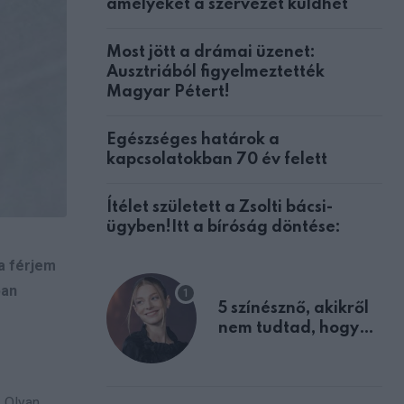
amelyeket a szervezet küldhet
Most jött a drámai üzenet:
Ausztriából figyelmeztették
Magyar Pétert!
Egészséges határok a
kapcsolatokban 70 év felett
Ítélet született a Zsolti bácsi-
ügyben!Itt a bíróság döntése:
a férjem
ban
5 színésznő, akikről
nem tudtad, hogy
fiúként születtek
. Olyan