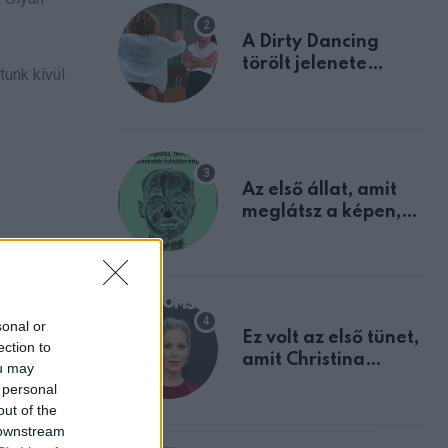
A Dirty Dancing
törölt jelenete
tunk kívül
megerősíti azt, amit
mindannyian
sejtettünk
Az első állat, amit
meglátsz a képen,
elárulja legrosszabb
tulajdonságodat
sonal or
Ez volt az első tünet,
ection to
amit Christina
ou may
Applegate éveken
 personal
atár
át félreértett, pedig
out of the
a szklerózis
 downstream
multiplex