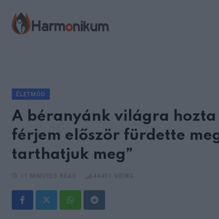
Skip
to
content
ÉLETMÓD
A béranyánk világra hozta 
férjem először fürdette meg
tarthatjuk meg”
11 MINUTES READ
44451
VIEWS
Whatsapp
Reddit