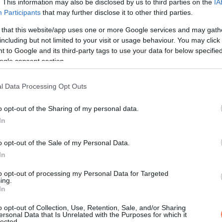
. This information may also be disclosed by us to third parties on the
IA
Participants
that may further disclose it to other third parties.
 that this website/app uses one or more Google services and may gath
including but not limited to your visit or usage behaviour. You may click 
 to Google and its third-party tags to use your data for below specifi
is sírtam. Amikor az első ultrahangon megláttuk a szívhangot, Dáni
ogle consent section.
l Data Processing Opt Outs
egy másik nő testében, és közben próbáltunk nem arra gondolni,
o opt-out of the Sharing of my personal data.
In
o opt-out of the Sale of my Personal Data.
In
arra, hogy valami vár ránk a végén.
to opt-out of processing my Personal Data for Targeted
ing.
In
o opt-out of Collection, Use, Retention, Sale, and/or Sharing
ersonal Data that Is Unrelated with the Purposes for which it
lected.