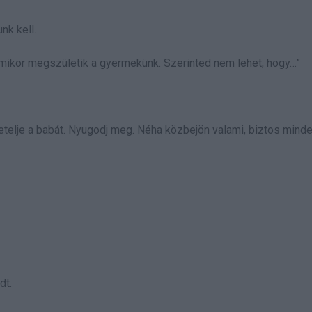
nk kell.
amikor megszületik a gyermekünk. Szerinted nem lehet, hogy…”
telje a babát. Nyugodj meg. Néha közbejön valami, biztos mind
dt.