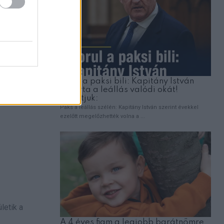
 meg a
letik a