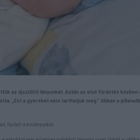
ük az újszülött lányunkat. Aztán az első fürdetés közben 
otta: „Ezt a gyereket nem tarthatjuk meg.” Abban a pillanat
l, fürdeti a kislányunkat.
a, a másikkal egy műanyag pohárból langyos vizet öntött a vállára