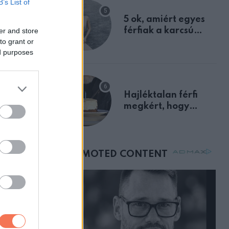
B’s List of
egyértelmű jele volt
5 ok, amiért egyes
férfiak a karcsú
er and store
to grant or
nőket részesítik
ed purposes
előnyben
elnek le
Hajléktalan férfi
 milyen
megkért, hogy
vegyek neki kávét a
születésnapján –
órákkal később
mellettem ült az első
osztályon