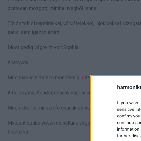
óvatosan mozgott, mintha üvegből lenne.
Tíz év telt el naptárakkal, vérvételekkel, injekciókkal, vizs
senki sem igazán értett.
Most pedig végre itt volt Sophia.
A lányunk.
Még mindig nehezen mondtam ki ezt sírás nélkül.
harmonik
A béranyánk, Kendra, néhány nappal korábban szült.
If you wish 
Még ekkor is minden furcsának és valószerűtlennek tűnt.
sensitive in
confirm you
continue se
Mindent szabályosan csináltunk végig. Ügyvédek, szerződése
information 
tisztázva.
further disc