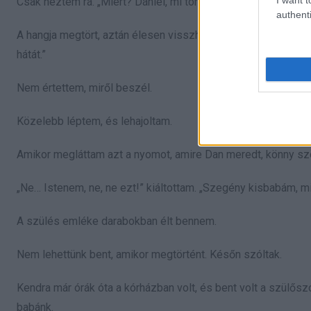
Csak néztem rá. „Miért? Dániel, mi történt?”
authenti
A hangja megtört, aztán élesen visszhangzott a kis fürdősz
hátát.”
Nem értettem, miről beszél.
Közelebb léptem, és lehajoltam.
Amikor megláttam azt a nyomot, amire Dan meredt, könny s
„Ne… Istenem, ne, ne ezt!” kiáltottam. „Szegény kisbabám, mi
A szülés emléke darabokban élt bennem.
Nem lehettünk bent, amikor megtörtént. Későn szóltak.
Kendra már órák óta a kórházban volt, és bent volt a szülős
babánk.