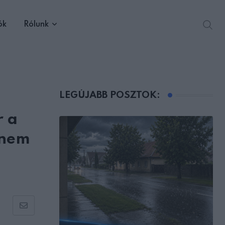
ók
Rólunk
LEGÚJABB POSZTOK:
r a
 nem
Share