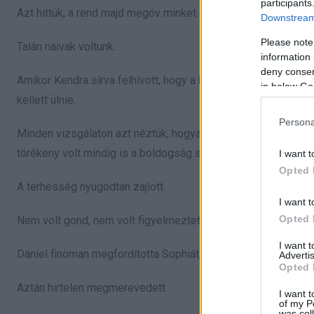
participants
Azt hittük, a rend majd megóv minket a fájdalomtól.
Downstream 
Please note
Talán naivak voltunk.
information 
deny consent
Amikor Kendra sírva felhívott, hogy a beültetés sikerült, én 
in below Go
kellett ülnie.
Persona
Minden vizsgálaton azt néztük, hogyan növekszik a lányunk 
törékeny volt mindig is a boldogság számunkra.
I want t
Opted 
A terhesség nyugodtan zajlott.
I want t
Opted 
Nem volt gond, nem volt figyelmeztetés, és semmi nem utalt 
I want 
Dániel finoman megfordította Sophiát, hogy leöblítse a hátát.
Advertis
Opted 
Aztán hirtelen megmerevedett.
I want t
of my P
was col