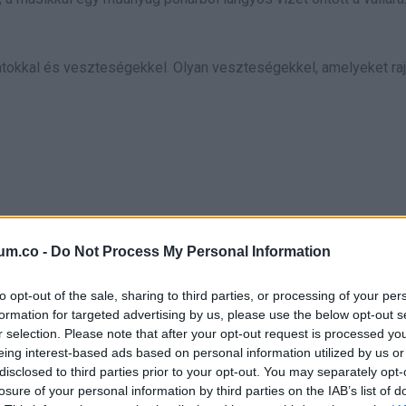
gálatokkal és veszteségekkel. Olyan veszteségekkel, amelyeket raj
um.co -
Do Not Process My Personal Information
to opt-out of the sale, sharing to third parties, or processing of your per
formation for targeted advertising by us, please use the below opt-out s
r selection. Please note that after your opt-out request is processed y
eing interest-based ads based on personal information utilized by us or
k, tanácsadás, orvosi szűrések. Minden papír aláírva, minden h
disclosed to third parties prior to your opt-out. You may separately opt-
losure of your personal information by third parties on the IAB’s list of