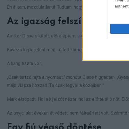
authenti
Én álltam, mozdulatlanul. Tudtam, hogy itt az idő.
Az igazság felszínre kerül
Amikor Diane sikított, előreléptem, elővettem a telefonoma
Kávézó képe jelent meg, rejtett kamerából. Két nő ült egym
A hang tiszta volt.
„Csak tartsd rajta a nyomást,” mondta Diane higgadtan. „Gyen
majd vissza hozzád. Te csak legyél a közelben.”
Mark elsápadt. Hol a kijelzőt nézte, hol az előtte álló nőt. Elő
Az anyja, akit éveken át védett, nem félreértett volt. Számító 
Egy fiú végső döntése