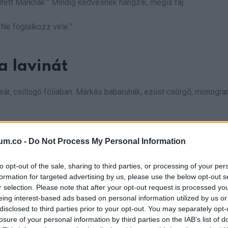
tett Marknak.” Mindig kedvesnek hangzik, mégis fáj.
„Ne foglalkozz vele.”
a lavinát
osár, csillogó fóliában. Márkás babaruhák, ezüst csörgő, monogr
um.co -
Do Not Process My Personal Information
to opt-out of the sale, sharing to third parties, or processing of your per
formation for targeted advertising by us, please use the below opt-out s
oda ízlés, igazi klasszis.”
r selection. Please note that after your opt-out request is processed y
eing interest-based ads based on personal information utilized by us or
disclosed to third parties prior to your opt-out. You may separately opt-
losure of your personal information by third parties on the IAB’s list of
ta vártam. Benne a bizonyíték, egy magánnyomozó jelentése. Dia