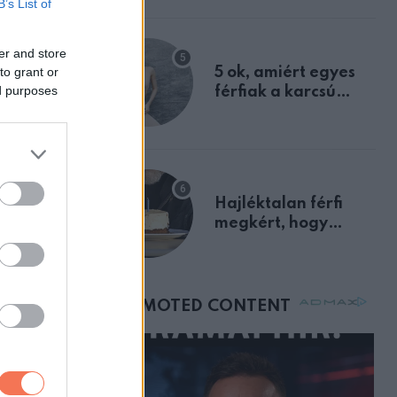
B’s List of
a szklerózis
multiplex
er and store
egyértelmű jele volt
to grant or
5 ok, amiért egyes
ed purposes
férfiak a karcsú
nőket részesítik
előnyben
Hajléktalan férfi
megkért, hogy
vegyek neki kávét a
születésnapján –
órákkal később
mellettem ült az első
osztályon