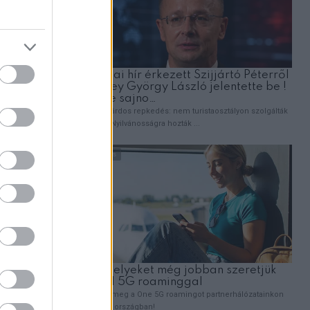
n, az én
k hullottak