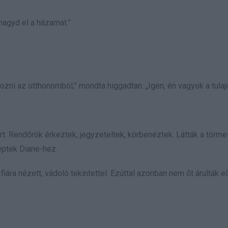
hagyd el a házamat.”
vozni az otthonomból,” mondta higgadtan. „Igen, én vagyok a tulaj
t. Rendőrök érkeztek, jegyzeteltek, körbenéztek. Látták a törmel
éptek Diane-hez.
fiára nézett, vádoló tekintettel. Ezúttal azonban nem őt árulták el