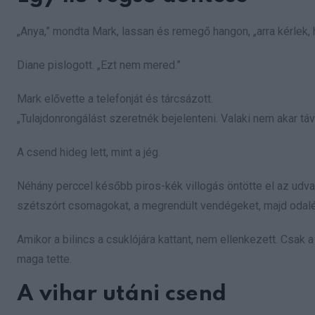
„Anya,” mondta Mark, lassan és remegő hangon, „arra kérlek, 
Diane pislogott. „Ezt nem mered.”
Mark elővette a telefonját és tárcsázott.
„Tulajdonrongálást szeretnék bejelenteni. Valaki nem akar tá
A csend hideg lett, mint a jég.
Néhány perccel később piros-kék villogás öntötte el az udvar
szétszórt csomagokat, a megrendült vendégeket, majd odal
Amikor a bilincs a csuklójára kattant, nem ellenkezett. Csak a 
maga tette.
A vihar utáni csend