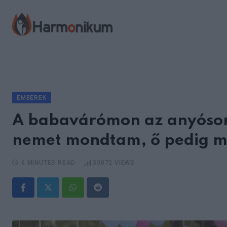
Skip
to
content
EMBEREK
A babavárómon az anyósom 
nemet mondtam, ő pedig m
6 MINUTES READ
33072
VIEWS
Whatsapp
Reddit