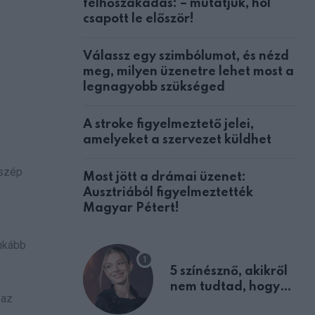
felhőszakadás: – mutatjuk, hol
csapott le először!
Válassz egy szimbólumot, és nézd
meg, milyen üzenetre lehet most a
legnagyobb szükséged
A stroke figyelmeztető jelei,
amelyeket a szervezet küldhet
 szép
Most jött a drámai üzenet:
Ausztriából figyelmeztették
Magyar Pétert!
inkább
5 színésznő, akikről
nem tudtad, hogy
 az
fiúként születtek