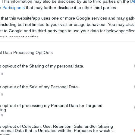
. This information may also be disclosed by us to third parties on the
IA
Participants
that may further disclose it to other third parties.
 that this website/app uses one or more Google services and may gath
including but not limited to your visit or usage behaviour. You may click 
 to Google and its third-party tags to use your data for below specifi
k előtt
ogle consent section.
oppantott. A hangja átütötte a beszélgetéseket.
l Data Processing Opt Outs
 Az első unokám, az első fiú, Arthur lesz. A nagyapja után.”
o opt-out of the Sharing of my personal data.
In
o opt-out of the Sale of my Personal Data.
In
 nyugodtan szólaltam meg.
to opt-out of processing my Personal Data for Targeted
tunk nevet. Megosztjuk, ha megszületik.”
ing.
In
o opt-out of Collection, Use, Retention, Sale, and/or Sharing
ersonal Data that Is Unrelated with the Purposes for which it
lected.