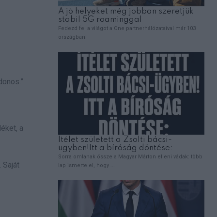
donos.”
éket, a
. Saját