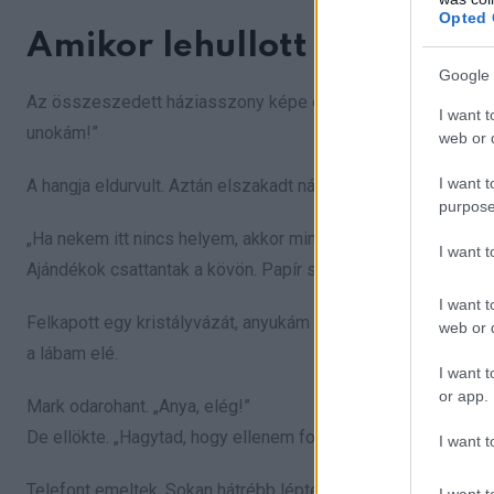
Opted 
Amikor lehullott az álarc
Google 
Az összeszedett háziasszony képe egy pillanat alatt eltorzul
I want t
unokám!”
web or d
I want t
A hangja eldurvult. Aztán elszakadt nála valami.
purpose
„Ha nekem itt nincs helyem, akkor mindegy is!” felkiáltott, és
I want 
Ajándékok csattantak a kövön. Papír szakadt. A vendégek fe
I want t
Felkapott egy kristályvázát, anyukám ajándékát, és a falnak
web or d
a lábam elé.
I want t
or app.
Mark odarohant. „Anya, elég!”
De ellökte. „Hagytad, hogy ellenem fordítsa az eszed!” üvölt
I want t
Telefont emeltek. Sokan hátrébb léptek.
I want t