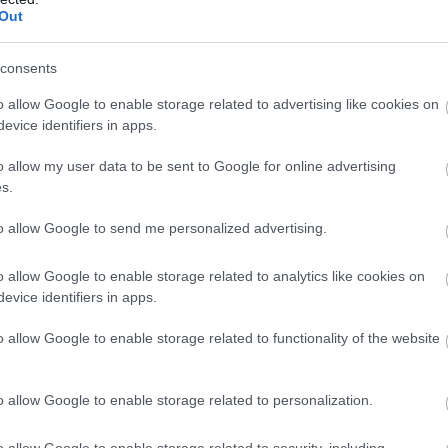
Out
consents
t. „Mit mondtál?” sziszegte. „Nincs jogod! Az a gyerek Harringto
o allow Google to enable storage related to advertising like cookies on
evice identifiers in apps.
o allow my user data to be sent to Google for online advertising
s.
 lesöpörte az asztalt.
to allow Google to send me personalized advertising.
lszisszentek.
o allow Google to enable storage related to analytics like cookies on
 vágta. Az üveg pukkanása fegyverdörrenésnek hangzott. Szilánko
evice identifiers in apps.
o allow Google to enable storage related to functionality of the website
ötte. „Ez az én családom!”
o allow Google to enable storage related to personalization.
o allow Google to enable storage related to security, including