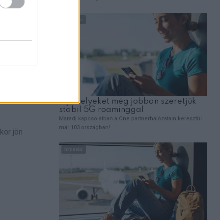
kor jön