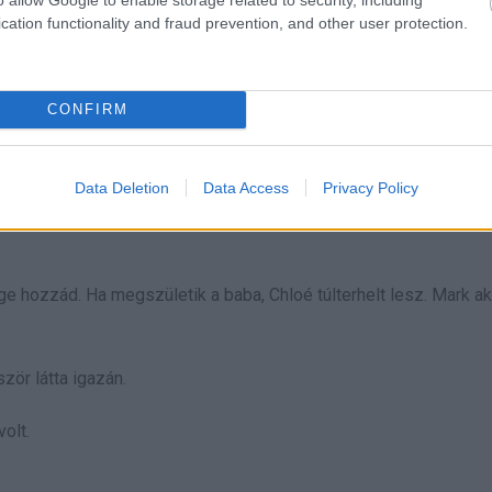
cation functionality and fraud prevention, and other user protection.
CONFIRM
t a táskámból, és megnyomtam a lejátszás gombot.
Data Deletion
Data Access
Privacy Policy
ással szemben: Diane és Sophia.
ge hozzád. Ha megszületik a baba, Chloé túlterhelt lesz. Mark ak
ször látta igazán.
volt.