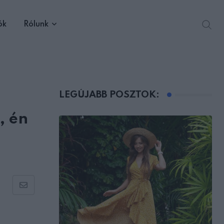
ók
Rólunk
LEGÚJABB POSZTOK:
, én
Share
via
Email