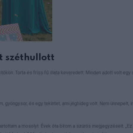
 széthullott
tőkön. Torta és friss fű illata keveredett. Minden adott volt egy
, gyöngysor, és egy tekintet, ami jéghideg volt. Nem ünnepelt, 
tartottam a mosolyt. Évek óta bírom a szúrós megjegyzéseit. „Ez