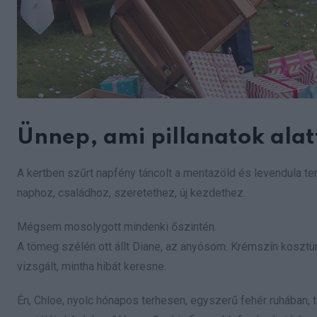
Ünnep, ami pillanatok alatt
A kertben szűrt napfény táncolt a mentazöld és levendula terí
naphoz, családhoz, szeretethez, új kezdethez.
Mégsem mosolygott mindenki őszintén.
A tömeg szélén ott állt Diane, az anyósom. Krémszín kosztüm
vizsgált, mintha hibát keresne.
Én, Chloe, nyolc hónapos terhesen, egyszerű fehér ruhában, 