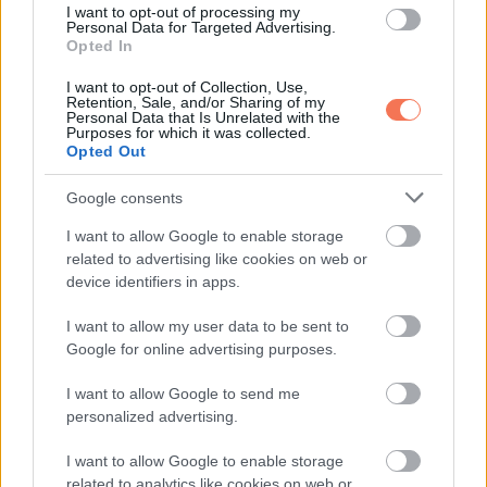
I want to opt-out of processing my
Personal Data for Targeted Advertising.
Isten áldja meg továbbra is ezt a drága családot!
Opted In
via
I want to opt-out of Collection, Use,
Retention, Sale, and/or Sharing of my
Personal Data that Is Unrelated with the
Purposes for which it was collected.
Opted Out
Oszd meg ezt a posztot:
Google consents
I want to allow Google to enable storage
Whatsapp
Reddit
Share
related to advertising like cookies on web or
device identifiers in apps.
via
Email
I want to allow my user data to be sent to
Google for online advertising purposes.
I want to allow Google to send me
personalized advertising.
ELŐZŐ POSZT
„Tudtam, hogy valami nincs rendben”: Egy
I want to allow Google to enable storage
eltűnt tinédzser gyásztól sújtott anyukája
related to analytics like cookies on web or