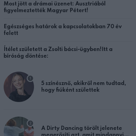
Most jött a drámai üzenet: Ausztriából
figyelmeztették Magyar Pétert!
Egészséges határok a kapcsolatokban 70 év
felett
Ítélet született a Zsolti bácsi-ügyben!Itt a
bíróság döntése:
5 színésznő, akikről nem tudtad,
hogy fiúként születtek
A Dirty Dancing törölt jelenete
megerősíti azt, amit mindannyian