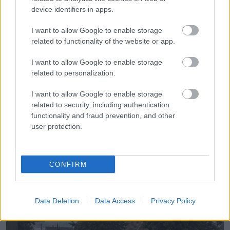
megosztja az utolsó beszélgetésüket
device identifiers in apps.
I want to allow Google to enable storage
related to functionality of the website or app.
I want to allow Google to enable storage
related to personalization.
KÖVETKEZŐ POSZT
Meghalt a nagymama, miután önzetlenül a
I want to allow Google to enable storage
patakba ugrott, hogy megmentse fuldokló
related to security, including authentication
functionality and fraud prevention, and other
unokáját – nyugodjék békében
user protection.
CONFIRM
További bejegyzések
Data Deletion
Data Access
Privacy Policy