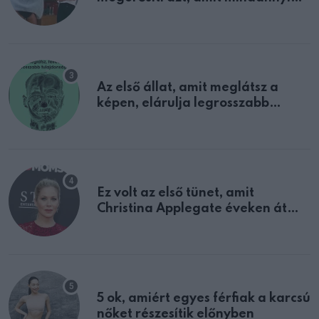
sejtettünk
Az első állat, amit meglátsz a
képen, elárulja legrosszabb
tulajdonságodat
Ez volt az első tünet, amit
Christina Applegate éveken át
félreértett, pedig a szklerózis
multiplex egyértelmű jele volt
5 ok, amiért egyes férfiak a karcsú
nőket részesítik előnyben