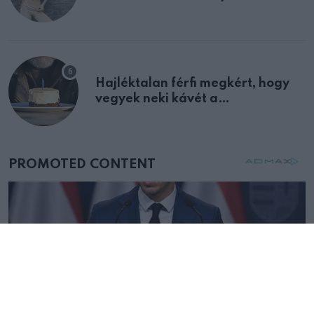
Hajléktalan férfi megkért, hogy
vegyek neki kávét a
születésnapján – órákkal később
mellettem ült az első osztályon