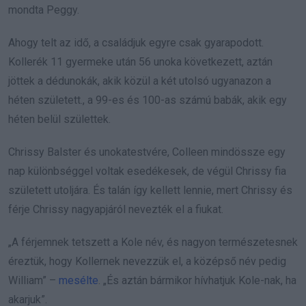
mondta Peggy.
Ahogy telt az idő, a családjuk egyre csak gyarapodott.
Kollerék 11 gyermeke után 56 unoka következett, aztán
jöttek a dédunokák, akik közül a két utolsó ugyanazon a
héten született., a 99-es és 100-as számú babák, akik egy
héten belül születtek.
Chrissy Balster és unokatestvére, Colleen mindössze egy
nap különbséggel voltak esedékesek, de végül Chrissy fia
született utoljára. És talán így kellett lennie, mert Chrissy és
férje Chrissy nagyapjáról nevezték el a fiukat.
„A férjemnek tetszett a Kole név, és nagyon természetesnek
éreztük, hogy Kollernek nevezzük el, a középső név pedig
William” –
mesélte
. „És aztán bármikor hívhatjuk Kole-nak, ha
akarjuk”.