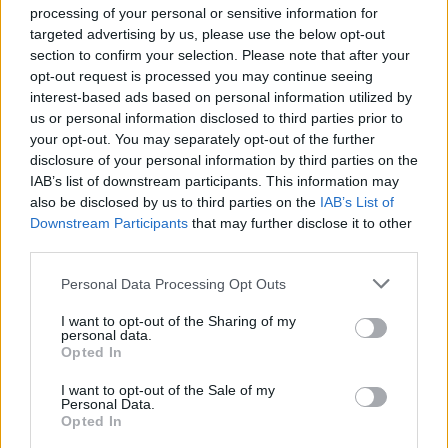
processing of your personal or sensitive information for
targeted advertising by us, please use the below opt-out
section to confirm your selection. Please note that after your
opt-out request is processed you may continue seeing
interest-based ads based on personal information utilized by
us or personal information disclosed to third parties prior to
your opt-out. You may separately opt-out of the further
disclosure of your personal information by third parties on the
IAB’s list of downstream participants. This information may
also be disclosed by us to third parties on the
IAB’s List of
Downstream Participants
that may further disclose it to other
third parties.
Please note that this website/app uses one or more Google
Personal Data Processing Opt Outs
Miután a kis Koller William megszületett, a család első útja a
services and may gather and store information including but
not limited to your visit or usage behaviour. You may click to
I want to opt-out of the Sharing of my
nagymama házába vezetett, hogy bemutassa a 100.
personal data.
grant or deny consent to Google and its third-party tags to
dédunokát a dédnagymamának.
Opted In
use your data for below specified purposes in below Google
consent section.
I want to opt-out of the Sale of my
„Csak arra gondolok, hogy milyen szerencsés vagyok” –
Personal Data.
Opted In
mondta Peggy.