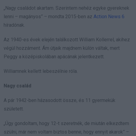
„Nagy családot akartam. Szerintem nehéz egyke gyereknek
lenni – magányos” – mondta 2015-ben az
Action News 6
híradónak.
Az 1940-es évek elején találkozott William Kollerrel, akihez
végül hozzáment. Ám útjaik majdnem külön váltak, mert
Peggy a középiskolában apácának jelentkezett.
Williamnek kellett lebeszélnie róla.
Nagy család
A pár 1942-ben házasodott össze, és 11 gyermekük
született.
„Úgy gondoltam, hogy 12-t szeretnék, de miután elkezdtem
szülni, már nem voltam biztos benne, hogy ennyit akarok” –