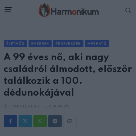
Skip
to
content
ÉLETMÓD
EMBEREK
ÉRDEKESSÉG
MEGHATÓ
A 99 éves nő, aki nagy
családról álmodott, először
találkozik a 100.
dédunokájával
1 MINUTE READ
830
VIEWS
Whatsapp
Reddit
Share
via