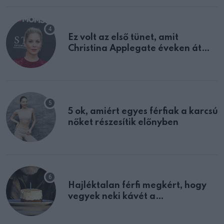
Ez volt az első tünet, amit
Christina Applegate éveken át
félreértett, pedig a szklerózis
multiplex egyértelmű jele volt
5 ok, amiért egyes férfiak a karcsú
nőket részesítik előnyben
Hajléktalan férfi megkért, hogy
vegyek neki kávét a
születésnapján – órákkal később
mellettem ült az első osztályon