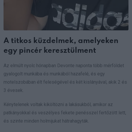
A titkos küzdelmek, amelyeken
egy pincér keresztülment
Az elmúlt nyolc hónapban Devonte naponta több mérföldet
gyalogolt munkába és munkából hazafelé, és egy
motelszobában élt feleségével és két kislányával, akik 2 és
3 évesek.
Kénytelenek voltak kiköltözni a lakásukból, amikor az
patkányokkal és veszélyes fekete penésszel fertőzött lett,
és szinte minden holmijukat hátrahagyták.