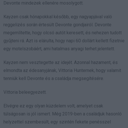
Devonte mindezek ellenére mosolygott.
Kayzen csak hónapokkal később, egy nagyapjával való
reggelizés során értesült Devonte gondjairól. Devonte
megemlítette, hogy olcsó autót keresett, és nehezen tudott
gyűjteni rá. Azt is elárulta, hogy napi 60 dollárt kellett fizetnie
egy motelszobáért, ami hatalmas anyagi terhet jelentett.
Kayzen nem vesztegette az idejét. Azonnal hazament, és
elmondta az édesanyjának, Vittoria Hunternek, hogy valamit
tenniük kell Devonte és a családja megsegítésére.
Vittoria beleegyezett.
Elvégre ez egy olyan küzdelem volt, amelyet csak
túlságosan is jól ismert. Még 2019-ben a családjuk hasonló
helyzettel szembesült, egy szintén fekete penésszel