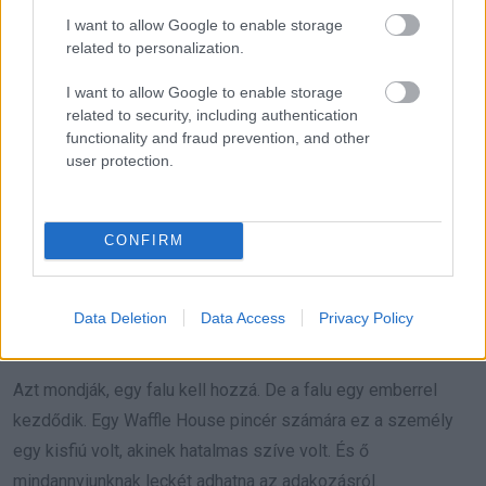
I want to allow Google to enable storage
related to personalization.
I want to allow Google to enable storage
related to security, including authentication
functionality and fraud prevention, and other
user protection.
CONFIRM
Data Deletion
Data Access
Privacy Policy
Azt mondják, egy falu kell hozzá. De a falu egy emberrel
kezdődik. Egy Waffle House pincér számára ez a személy
egy kisfiú volt, akinek hatalmas szíve volt. És ő
mindannyiunknak leckét adhatna az adakozásról.