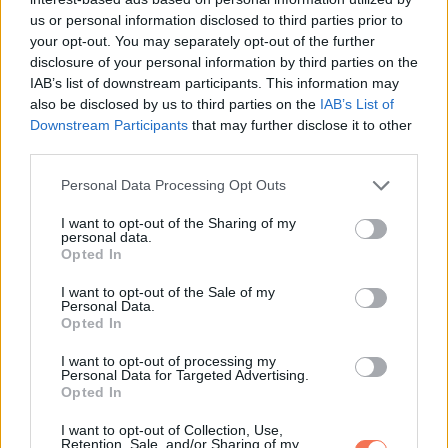
felkeltette az emberek figyelmét, és az adományok
us or personal information disclosed to third parties prior to
your opt-out. You may separately opt-out of the further
elkezdtek ömleni. Kayzen jótettének híre futótűzként terjedt
disclosure of your personal information by third parties on the
a közösségi médiában, és nem kellett sokáig várni arra,
IAB’s list of downstream participants. This information may
hogy történetét az egész ország hírcsatornáin bemutassák.
also be disclosed by us to third parties on the
IAB’s List of
Downstream Participants
that may further disclose it to other
A kisfiú erőfeszítései kifizetődőek voltak, méghozzá
third parties.
nagyon is. Eddig sikerült összegyűjtenie az elképesztő
Please note that this website/app uses one or more Google
Personal Data Processing Opt Outs
összegű 64 000 dollárt. Ez több mint elég egy új autóra és
services and may gather and store information including but
not limited to your visit or usage behaviour. You may click to
I want to opt-out of the Sharing of my
egy új otthonra.
personal data.
grant or deny consent to Google and its third-party tags to
Opted In
use your data for below specified purposes in below Google
És Devonte? Több mint hálás. Amikor meghallotta, mit tett
consent section.
I want to opt-out of the Sale of my
fiatal barátja, könnyekben tört ki. „Elkezdtem sírni –
Personal Data.
Opted In
csendben küzdöttem, és nem akartam senkitől semmit
I want to opt-out of processing my
kérni” – mondta.
Personal Data for Targeted Advertising.
Opted In
Most már nem is kell.
I want to opt-out of Collection, Use,
Retention, Sale, and/or Sharing of my