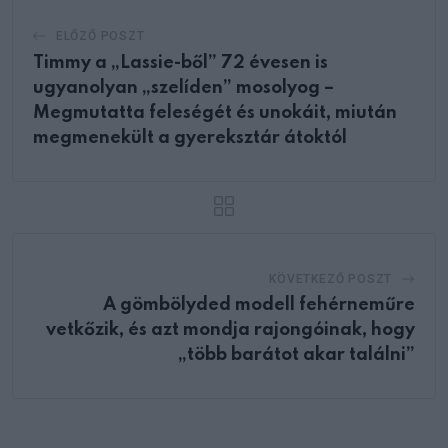
ELŐZŐ POSZT
Timmy a „Lassie-ből” 72 évesen is
ugyanolyan „szelíden” mosolyog –
Megmutatta feleségét és unokáit, miután
megmenekült a gyereksztár átoktól
KÖVETKEZŐ POSZT
A gömbölyded modell fehérneműre
vetkőzik, és azt mondja rajongóinak, hogy
„több barátot akar találni”