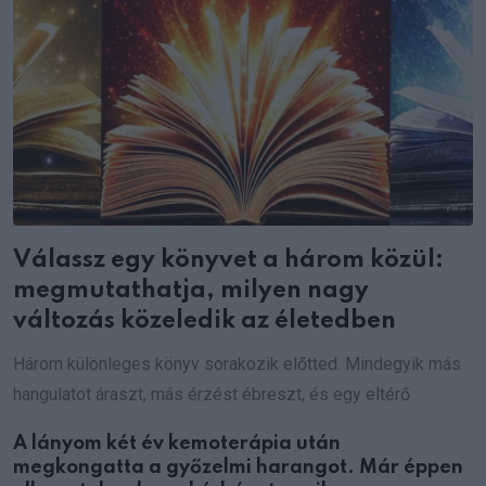
Válassz egy könyvet a három közül:
megmutathatja, milyen nagy
változás közeledik az életedben
Három különleges könyv sorakozik előtted. Mindegyik más
hangulatot áraszt, más érzést ébreszt, és egy eltérő
A lányom két év kemoterápia után
megkongatta a győzelmi harangot. Már éppen