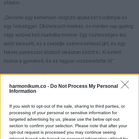
oldalon.
„Devonte egy keményen dolgozó apuka két kislánnyal és
egy feleséggel. Elkötelezett munkás, és minden nap gyalog
vagy autóval kell munkába mennie. Egy tisztességes árú
autót keresett, és a családja szerencsétlenül járt, és egy
fekete penésszel átitatott lakásban kötött ki. Ki kellett
hoznia a gyerekeit, és ez nagyon visszavetette őt.”
Kayzen továbbá kifejtette, hogy segíteni akart a családnak
abban, hogy tiszta bérleménybe kerüljön, és megbízható
harmonikum.co -
Do Not Process My Personal
Information
járművet vásároljon.
If you wish to opt-out of the sale, sharing to third parties, or
A GoFundMe saját életet kezd
processing of your personal or sensitive information for
élni
targeted advertising by us, please use the below opt-out
section to confirm your selection. Please note that after your
opt-out request is processed you may continue seeing
Néhány napon belül a GoFundMe oldal világszerte
interest-based ads based on personal information utilized by