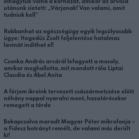
elhagytuk volna a kórházat, amikor az orvosa
utánunk sietett: „Várjanak! Van valami, amit
tudniuk kell”
Robbanhat az egészségügy egyik legsúlyosabb
ügye: Hegedűs Zsolt feljelentése hatalmas
lavinát indíthat el!
Csonka András arcáról lefagyott a mosoly,
amikor meghallotta, mit mondott róla Liptai
Claudia és Ábel Anita
A férjem ikreink tervezett császármetszése előtt
néhány nappal nyaralni ment, hazatérésekor
remegett a térde
Bekapcsolva maradt Magyar Péter mikrofonja –
a Fidesz botrányt remélt, de valami más derült
ki!