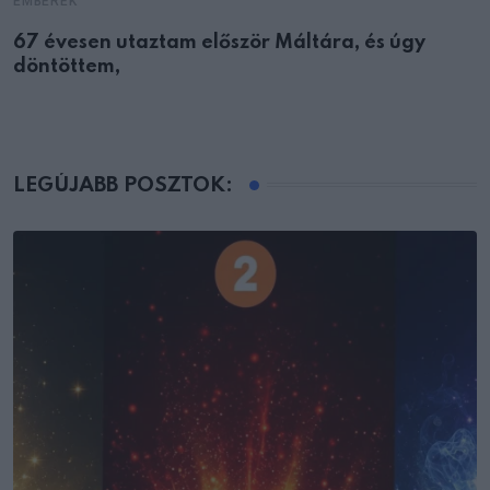
EMBEREK
67 évesen utaztam először Máltára, és úgy
döntöttem,
LEGÚJABB POSZTOK: