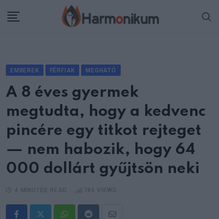
Skip
to
content
EMBEREK
FÉRFIAK
MEGHATÓ
A 8 éves gyermek
megtudta, hogy a kedvenc
pincére egy titkot rejteget
— nem habozik, hogy 64
000 dollárt gyűjtsön neki
4 MINUTES READ
786
VIEWS