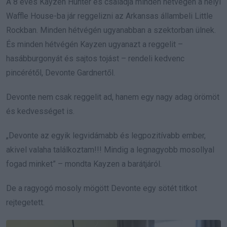
A 8 éves Kayzen Hunter és családja minden hétvégén a helyi
Waffle House-ba jár reggelizni az Arkansas állambeli Little
Rockban. Minden hétvégén ugyanabban a szektorban ülnek.
És minden hétvégén Kayzen ugyanazt a reggelit –
hasábburgonyát és sajtos tojást – rendeli kedvenc
pincérétől, Devonte Gardnertől.
Devonte nem csak reggelit ad, hanem egy nagy adag örömöt
és kedvességet is.
„Devonte az egyik legvidámabb és legpozitívabb ember,
akivel valaha találkoztam!!! Mindig a legnagyobb mosollyal
fogad minket” – mondta Kayzen a barátjáról.
De a ragyogó mosoly mögött Devonte egy sötét titkot
rejtegetett.