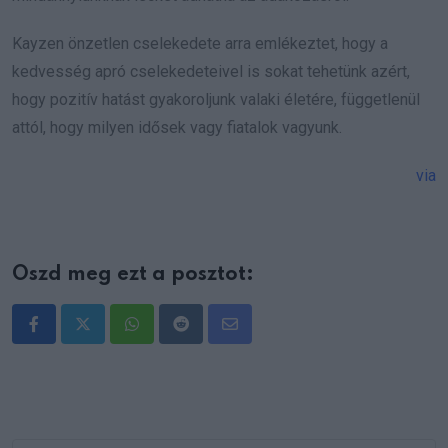
Kayzen önzetlen cselekedete arra emlékeztet, hogy a
kedvesség apró cselekedeteivel is sokat tehetünk azért,
hogy pozitív hatást gyakoroljunk valaki életére, függetlenül
attól, hogy milyen idősek vagy fiatalok vagyunk.
via
Oszd meg ezt a posztot:
Whatsapp
Reddit
Share
via
Email