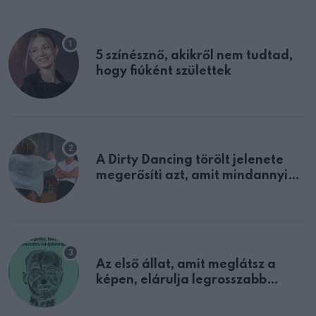
5 színésznő, akikről nem tudtad,
hogy fiúként születtek
A Dirty Dancing törölt jelenete
megerősíti azt, amit mindannyian
sejtettünk
Az első állat, amit meglátsz a
képen, elárulja legrosszabb
tulajdonságodat