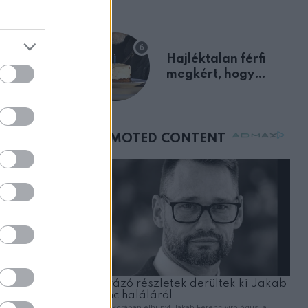
előnyben
Hajléktalan férfi
megkért, hogy
gy
vegyek neki kávét a
születésnapján –
órákkal később
az ebédelő
mellettem ült az első
osztályon
olytassa
ezt