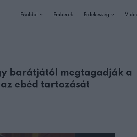
Főoldal
Emberek
Érdekesség
Vide
gy barátjától megtagadják a
i az ebéd tartozását