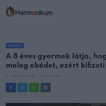
Skip
to
content
EMBEREK
A 8 éves gyermek látja, ho
meleg ebédet, ezért kifizet
2 MINUTES READ
2231
VIEWS
Whatsapp
Reddit