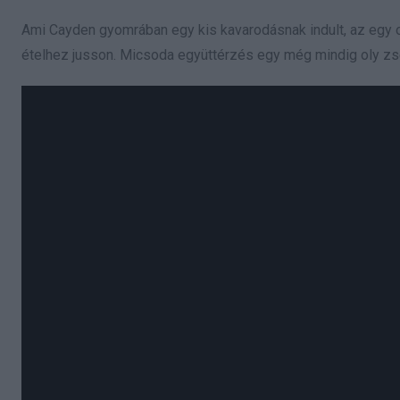
Ami Cayden gyomrában egy kis kavarodásnak indult, az egy o
ételhez jusson. Micsoda együttérzés egy még mindig oly zse