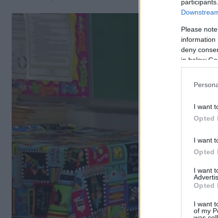
participants
Downstream 
Please note
information 
deny consent
in below Go
Persona
I want t
Opted 
I want t
Opted 
I want 
Advertis
Opted 
I want t
of my P
was col