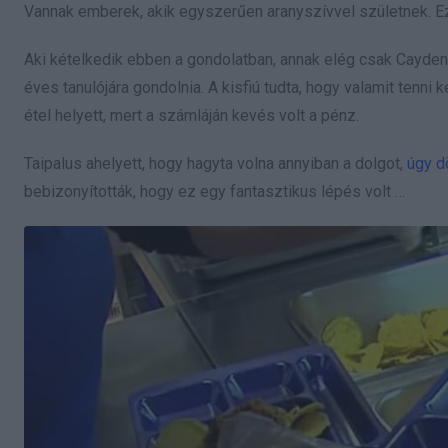
Vannak emberek, akik egyszerűen aranyszívvel születnek. E
Aki kételkedik ebben a gondolatban, annak elég csak Cayden T
éves tanulójára gondolnia. A kisfiú tudta, hogy valamit tenni
étel helyett, mert a számláján kevés volt a pénz.
Taipalus ahelyett, hogy hagyta volna annyiban a dolgot,
úgy dö
bebizonyították, hogy ez egy fantasztikus lépés volt …