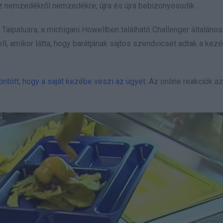
z nemzedékről nemzedékre, újra és újra bebizonyosodik.
aipalusra, a michigani Howellben található Challenger általános
 kell, amikor látta, hogy barátjának sajtos szendvicset adtak a ke
ntött, hogy a saját kezébe veszi az ügyet.
Az online reakciók a