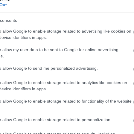
Out
consents
o allow Google to enable storage related to advertising like cookies on
aládtagjait, szomszédait és másokat, hogy gyűjtsenek pénzt, ho
evice identifiers in apps.
o allow my user data to be sent to Google for online advertising
s kezdett, így saját maga is tudott pénzt gyűjteni, és megkérte 
s.
gyerekeknek a számlájához, akiknek pénzre van szükségük.
to allow Google to send me personalized advertising.
e, hogy több mint 300 diáknak vásároljon ebédet. Célja, hogy f
o allow Google to enable storage related to analytics like cookies on
élkül maradnia.
evice identifiers in apps.
 büszke vagyok a fiamra. Még csak 8 éves, és hogy felfogja az 
o allow Google to enable storage related to functionality of the website
n. Aranyból van a szíve.”
o allow Google to enable storage related to personalization.
o allow Google to enable storage related to security, including