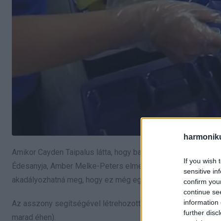
harmonik
Amikor Cayden Taipalus látta, hogy barátjának meleg étel hel
If you wish 
Édesanyja, Amber Melke-Peters elmesélte, hogyan ment haza 
sensitive in
akadályozhatná meg, hogy ez még egyszer megtörténjen.
confirm you
continue se
information 
Az asszony segítségével létrehozott egy adománygyűjtő web
further disc
marad éhen).