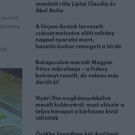
mondott róla Liptai Claudia és
Ábel Anita
 iskola 8
zébe meleg
A férjem ikreink tervezett
császármetszése előtt néhány
nappal nyaralni ment,
hazatérésekor remegett a térde
zóta
Bekapcsolva maradt Magyar
Péter mikrofonja – a Fidesz
botrányt remélt, de valami más
derült ki!
Nyári Dia megkönnyebbülve
mesélt kislányáról: most először a
teljes hónapot a kórházon kívül
töltötték
Örökbe fogadtam két ikerlányt,