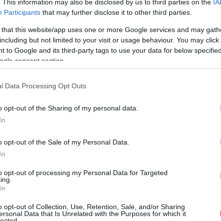
. This information may also be disclosed by us to third parties on the
IA
Participants
that may further disclose it to other third parties.
 that this website/app uses one or more Google services and may gath
including but not limited to your visit or usage behaviour. You may click 
 to Google and its third-party tags to use your data for below specifi
ogle consent section.
l Data Processing Opt Outs
o opt-out of the Sharing of my personal data.
In
o opt-out of the Sale of my Personal Data.
In
to opt-out of processing my Personal Data for Targeted
ing.
In
o opt-out of Collection, Use, Retention, Sale, and/or Sharing
ersonal Data that Is Unrelated with the Purposes for which it
lected.