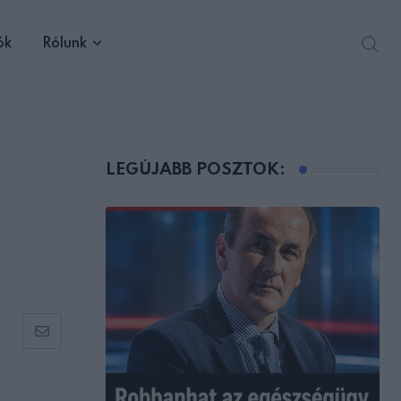
ók
Rólunk
LEGÚJABB POSZTOK:
Share
via
Email