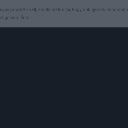
lyan projektté vált, amely biztosítja, hogy sok gyerek ebédidőb
nge korú fiútól.