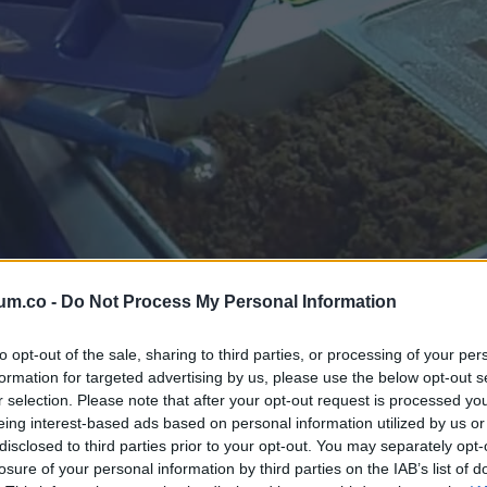
um.co -
Do Not Process My Personal Information
yett sajtos szendvicset adnak ebédre, úgy érezte, cselekednie ke
to opt-out of the sale, sharing to third parties, or processing of your per
aznap, és annyira feldúlt volt a helyzet miatt, hogy megkérdez
formation for targeted advertising by us, please use the below opt-out s
r selection. Please note that after your opt-out request is processed y
eing interest-based ads based on personal information utilized by us or
disclosed to third parties prior to your opt-out. You may separately opt-
oldalt „Pay It Forward” címmel: No Kid Goes Hungry” (Egy gye
losure of your personal information by third parties on the IAB’s list of