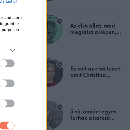
B’s List of
mindannyian
sejtettünk
er and store
to grant or
Az első állat, amit
ed purposes
meglátsz a képen,
elárulja legrosszabb
tulajdonságodat
Ez volt az első tünet,
amit Christina
Applegate éveken
át félreértett, pedig
a szklerózis
multiplex
egyértelmű jele volt
5 ok, amiért egyes
férfiak a karcsú
nőket részesítik