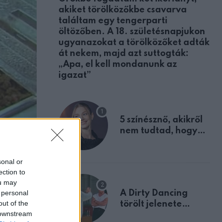
akiket törölközőkbe csavarva
találtam egy tengerparti
öltözőben. A 18. születésnapjukon
ugyanazokat a törölközőket adták
át nekem, majd azt suttogták:
„Apa, el kell mondanunk az
igazat”
5 színésznő, akikről
nem tudtad, hogy
fiúként születtek
ll.
sonal or
te, hogyan
ection to
ou may
 personal
A Dirty Dancing
out of the
törölt jelenete
rek sem
 downstream
megerősíti azt, amit