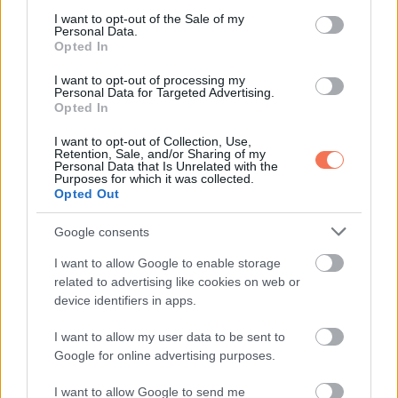
consent section.
I want to opt-out of the Sale of my
„Őrülten szerelmes vagyok belé. Nem tudok eléggé dicsérni.
Personal Data.
Vicces” – mondja Neeson, hozzátéve, hogy nem olyan
Opted In
biztos a saját vígjátékaiban. – Őszintén szólva nem tudom,
I want to opt-out of processing my
Personal Data for Targeted Advertising.
hogy bírom-e vagy sem.
Opted In
Anderson azonban azt mondja a People-nek, hogy
I want to opt-out of Collection, Use,
Retention, Sale, and/or Sharing of my
színésztársa „alázatos”. „Nehéz volt egyenes arcot tartani a
Personal Data that Is Unrelated with the
Purposes for which it was collected.
közös jelenetekben.”
Opted Out
Mi a véleményed arról, hogy Liam Neeson visszavonul
Google consents
az akcióműfajtól?
I want to allow Google to enable storage
related to advertising like cookies on web or
device identifiers in apps.
I want to allow my user data to be sent to
Oszd meg ezt a posztot:
Google for online advertising purposes.
I want to allow Google to send me