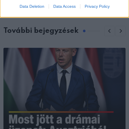
Data Deletion
Data Access
Privacy Policy
További bejegyzések