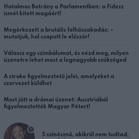
Hatalmas Botrány a Parlamentben: a Fidesz
ismét kitett magáért!
Megérkezett a brutális felhőszakadás: –
mutatjuk, hol csapott le először!
Válassz egy szimbólumot, és nézd meg, milyen
üzenetre lehet most a legnagyobb szükséged
A stroke figyelmeztető jelei, amelyeket a
szervezet küldhet
Most jött a drámai üzenet: Ausztriából
figyelmeztették Magyar Pétert!
5 színésznő, akikről nem tudtad,