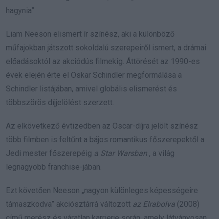
hagynia”.
Liam Neeson elismert ír színész, aki a különböző
műfajokban játszott sokoldalú szerepeiről ismert, a drámai
előadásoktól az akciódús filmekig. Áttörését az 1990-es
évek elején érte el Oskar Schindler megformálása a
Schindler listájában, amivel globális elismerést és
többszörös díjjelölést szerzett.
Az elkövetkező évtizedben az Oscar-díjra jelölt színész
több filmben is feltűnt a bájos romantikus főszerepektől a
Jedi mester főszerepéig
a Star Warsban
, a világ
legnagyobb franchise-jában.
Ezt követően Neeson „nagyon különleges képességeire
támaszkodva” akciósztárrá változott
az Elrabolva
(2008)
című merész és váratlan karrierje során, amely látványosan