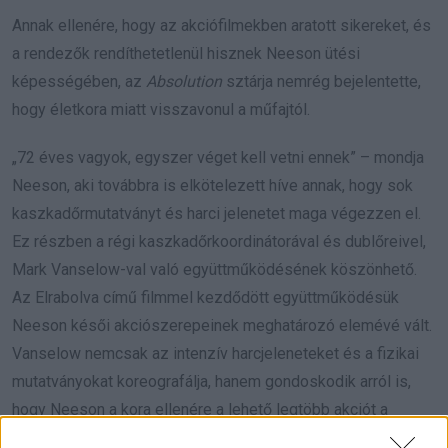
Annak ellenére, hogy az akciófilmekben aratott sikereket, és
a rendezők rendíthetetlenül hisznek Neeson ütési
képességében, az
Absolution
sztárja nemrég bejelentette,
hogy életkora miatt visszavonul a műfajtól.
„72 éves vagyok, egyszer véget kell vetni ennek” – mondja
Neeson, aki továbbra is elkötelezett híve annak, hogy sok
kaszkadőrmutatványt és harci jelenetet maga végezzen el.
Ez részben a régi kaszkadőrkoordinátorával és dublőreivel,
Mark Vanselow-val való együttműködésének köszönhető.
Az Elrabolva című filmmel kezdődött együttműködésük
Neeson késői akciószerepeinek meghatározó elemévé vált.
Vanselow nemcsak az intenzív harcjeleneteket és a fizikai
mutatványokat koreografálja, hanem gondoskodik arról is,
hogy Neeson a kora ellenére a lehető legtöbb akciót a
biztonság megőrzése mellett hajthassa végre.