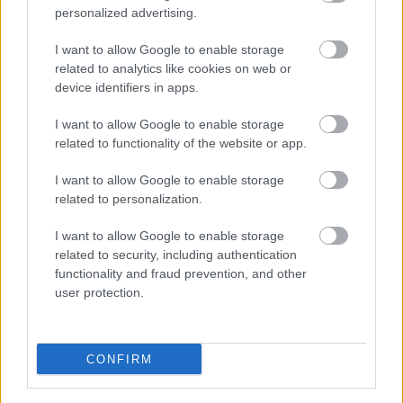
Whatsapp
Reddit
Share
personalized advertising.
via
I want to allow Google to enable storage
Email
related to analytics like cookies on web or
device identifiers in apps.
I want to allow Google to enable storage
ELŐZŐ POSZT
related to functionality of the website or app.
3 csillagjegy pár, akiket egymásnak szánt a
I want to allow Google to enable storage
sors
related to personalization.
I want to allow Google to enable storage
related to security, including authentication
functionality and fraud prevention, and other
user protection.
KÖVETKEZŐ POSZT
Decemberben a Bikákra szerelem, az
Ikrekre gyermekáldás, a Mérlegekre nagy
CONFIRM
sorsfordulat vár a cigánykártya szerint. És
a többi jegyről sem feledkeztünk meg.