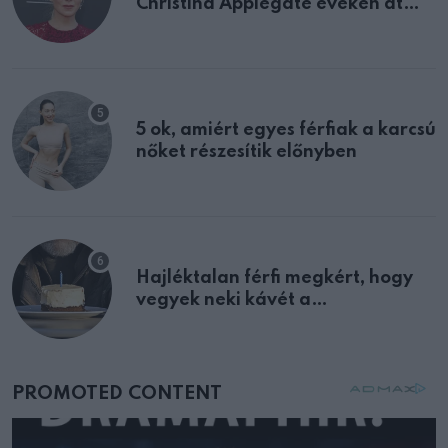
Christina Applegate éveken át
félreértett, pedig a szklerózis
multiplex egyértelmű jele volt
5 ok, amiért egyes férfiak a karcsú
nőket részesítik előnyben
Hajléktalan férfi megkért, hogy
vegyek neki kávét a
születésnapján – órákkal később
mellettem ült az első osztályon