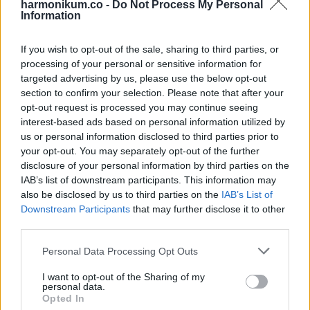
harmonikum.co -
Do Not Process My Personal
Information
„Nem lehet becsapni a közönséget. Nem akarom, hogy Mark
megvívja értem a harci jeleneteimet” – tette hozzá Neeson.
If you wish to opt-out of the sale, sharing to third parties, or
processing of your personal or sensitive information for
Az Oscar-díjra jelölt színész ezután így zárta: „Talán a jövő
targeted advertising by us, please use the below opt-out
section to confirm your selection. Please note that after your
év végén. Szerintem ennyi.”
opt-out request is processed you may continue seeing
interest-based ads based on personal information utilized by
Ám úgy tűnik, hogy a sztár egy újabb karrierváltásra készül,
us or personal information disclosed to third parties prior to
ezúttal vígjátéksztárként.
your opt-out. You may separately opt-out of the further
disclosure of your personal information by third parties on the
IAB’s list of downstream participants. This information may
Nemrég fejezte be a
Csupasz pisztoly forgatását , amely az
also be disclosed by us to third parties on the
IAB’s List of
1988-as bűnügyi hamis vígjáték újraindítása, a néhai Leslie
Downstream Participants
that may further disclose it to other
Nielson főszereplésével.
third parties.
Please note that this website/app uses one or more Google
Personal Data Processing Opt Outs
A 2025-ben mozikba kerülő filmben Neeson Frank Drebin
services and may gather and store information including but
zsarut alakítja – akit korábban Nielson alakított –
a
not limited to your visit or usage behaviour. You may click to
I want to opt-out of the Sharing of my
personal data.
grant or deny consent to Google and its third-party tags to
Baywatch
szépsége, Pamela Anderson mellett.
Opted In
use your data for below specified purposes in below Google