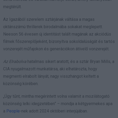
megtérült.
Az Igazából szerelem sztárjának váltása a magas
oktánszámú thrillerek birodalmába sokakat meglepett.
Neeson 56 évesen új identitást talált magának az akciódús
filmek főszereplőjeként, bizonyítva sokoldalúságát és tartós
vonzerejét műfajokon és generációkon átívelő vonzerejét.
Az Elrabolva
hatalmas sikert aratott, és a sztár Bryan Mills, a
CIA nyugalmazott munkatársa, aki elhatározta, hogy
megmenti elrabolt lányát, nagy visszhangot keltett a
közönség körében.
„Úgy tűnt, mintha megérintett volna valamit a mozilátogató
közönség lelki idegzetében” – mondja a kétgyermekes apa
a
People
-nek
adott 2024 októberi interjújában.