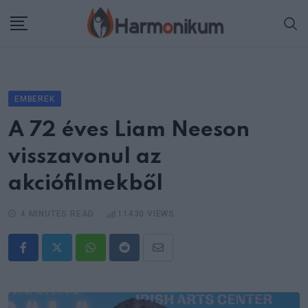
Skip
to
content
EMBEREK
A 72 éves Liam Neeson
visszavonul az
akciófilmekből
4 MINUTES READ
11430
VIEWS
Whatsapp
Reddit
Share
via
Email