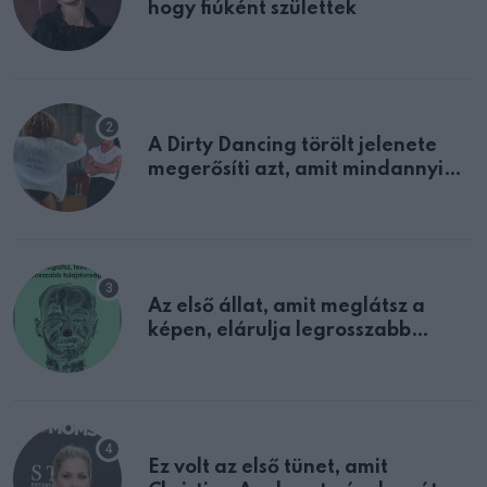
hogy fiúként születtek
A Dirty Dancing törölt jelenete
megerősíti azt, amit mindannyian
sejtettünk
Az első állat, amit meglátsz a
képen, elárulja legrosszabb
tulajdonságodat
Ez volt az első tünet, amit