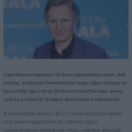
Liam Neeson majdnem 50 éves pályafutása során Jedi
mester, a náci párt humanitárius tagja, bájos özvegy és
bosszúálló apa volt az Elrabolva
franchise-ban, amely
szerep a színészt ikonikus akciósztárrá változtatta.
A közelmúltban Neeson, aki 72 évesen nem biztos abban,
hogy képes meggyőzően ütni, elárulta, hogy a
visszavonuláson gondolkodik, mivel „valamikor abba kell