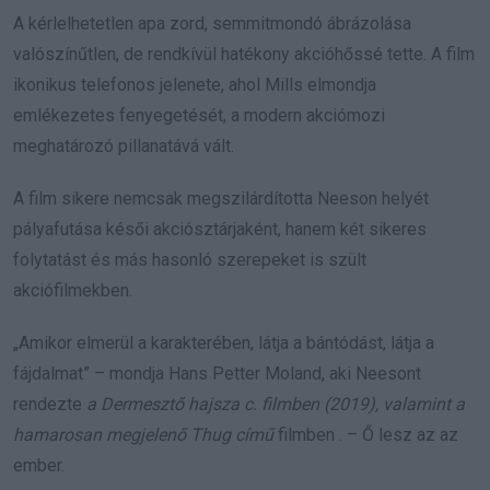
A kérlelhetetlen apa zord, semmitmondó ábrázolása
valószínűtlen, de rendkívül hatékony akcióhőssé tette. A film
ikonikus telefonos jelenete, ahol Mills elmondja
emlékezetes fenyegetését, a modern akciómozi
meghatározó pillanatává vált.
A film sikere nemcsak megszilárdította Neeson helyét
pályafutása késői akciósztárjaként, hanem két sikeres
folytatást és más hasonló szerepeket is szült
akciófilmekben.
„Amikor elmerül a karakterében, látja a bántódást, látja a
fájdalmat” – mondja Hans Petter Moland, aki Neesont
rendezte
a Dermesztő hajsza c. filmben (2019), valamint a
hamarosan megjelenő
Thug című
filmben . – Ő lesz az az
ember.