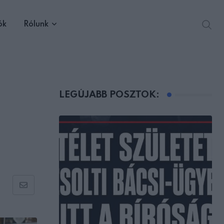
ók
Rólunk
LEGÚJABB POSZTOK:
Share
via
Email