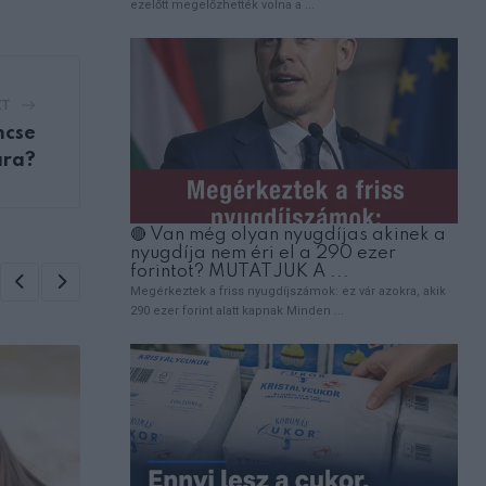
ZT
ncse
ára?