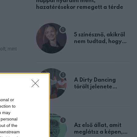
nappal nyaralni ment,
hazatérésekor remegett a térde
5 színésznő, akikről
nem tudtad, hogy
fiúként születtek
lt, mint
A Dirty Dancing
törölt jelenete
megerősíti azt, amit
sonal or
mindannyian
ection to
sejtettünk
ou may
 personal
Az első állat, amit
out of the
 downstream
meglátsz a képen,