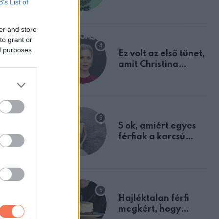
B’s List of
elárulja legrosszabb
mit
tulajdonságodat
er and store
to grant or
ed purposes
Ez volt az első tünet,
yikük sem
amit Christina
Applegate éveken
át félreértett, pedig
a szklerózis
multiplex
egyértelmű jele volt
5 ok, amiért egyes
férfiak a karcsú
nőket részesítik
előnyben
Hajléktalan férfi
megkért, hogy