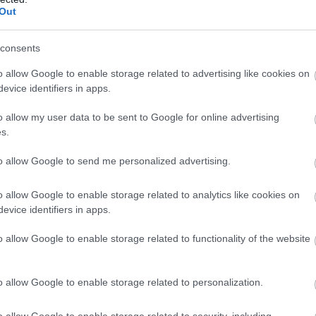
Out
. Csak egy halk kérdés maradt utána, mielőtt kilépett az ajtón
consents
o allow Google to enable storage related to advertising like cookies on
evice identifiers in apps.
o allow my user data to be sent to Google for online advertising
e érezni magam a saját otthonomban.”
s.
to allow Google to send me personalized advertising.
o allow Google to enable storage related to analytics like cookies on
evice identifiers in apps.
o allow Google to enable storage related to functionality of the website
ezdett járni, és lépésről lépésre megtanult újra felszabadultan lél
o allow Google to enable storage related to personalization.
rkezett.
o allow Google to enable storage related to security, including