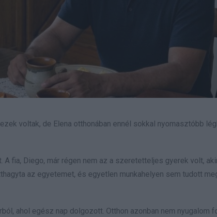
hezek voltak, de Elena otthonában ennél sokkal nyomasztóbb lég
. A fia, Diego, már régen nem az a szeretetteljes gyerek volt, aki
n otthagyta az egyetemet, és egyetlen munkahelyen sem tudott me
tárból, ahol egész nap dolgozott. Otthon azonban nem nyugalom f