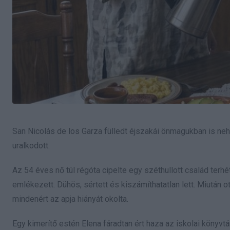
San Nicolás de los Garza fülledt éjszakái önmagukban is ne
uralkodott.
Az 54 éves nő túl régóta cipelte egy széthullott család terhét
emlékezett. Dühös, sértett és kiszámíthatatlan lett. Miutá
mindenért az apja hiányát okolta.
Egy kimerítő estén Elena fáradtan ért haza az iskolai könyv