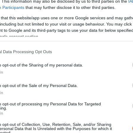
. This information may also be disclosed by us to third parties on the
IA
t, már mindketten tudták, 
Participants
that may further disclose it to other third parties.
 that this website/app uses one or more Google services and may gath
including but not limited to your visit or usage behaviour. You may click 
 to Google and its third-party tags to use your data for below specifi
ént volna. Csakhogy most mindkét szülője ott állt előtte, és eg
ogle consent section.
l Data Processing Opt Outs
o opt-out of the Sharing of my personal data.
ítség megszűnik.
In
evonul egy rehabilitációs és dühkezelő programba.
o opt-out of the Sale of my Personal Data.
In
to opt-out of processing my Personal Data for Targeted
ing.
t benne.
In
o opt-out of Collection, Use, Retention, Sale, and/or Sharing
n. Készen állt arra, hogy elmenjen.
ersonal Data that Is Unrelated with the Purposes for which it
lected.