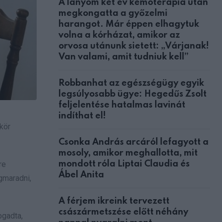
A lányom két év kemoterápia után
megkongatta a győzelmi
harangot. Már éppen elhagytuk
volna a kórházat, amikor az
orvosa utánunk sietett: „Várjanak!
Van valami, amit tudniuk kell”
Robbanhat az egészségügy egyik
legsúlyosabb ügye: Hegedűs Zsolt
feljelentése hatalmas lavinát
indíthat el!
kör
Csonka András arcáról lefagyott a
mosoly, amikor meghallotta, mit
re
mondott róla Liptai Claudia és
Ábel Anita
gmaradni,
A férjem ikreink tervezett
császármetszése előtt néhány
ogadta,