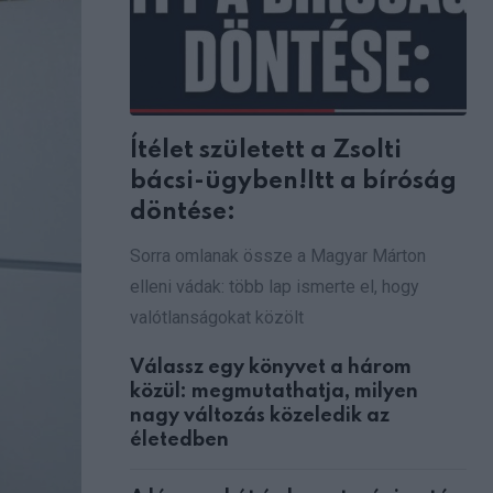
Ítélet született a Zsolti
bácsi-ügyben!Itt a bíróság
döntése:
Sorra omlanak össze a Magyar Márton
elleni vádak: több lap ismerte el, hogy
valótlanságokat közölt
Válassz egy könyvet a három
közül: megmutathatja, milyen
nagy változás közeledik az
életedben