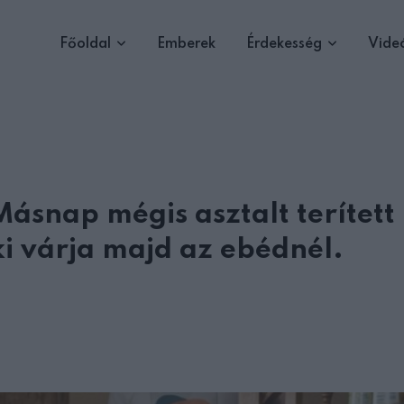
Főoldal
Emberek
Érdekesség
Vide
Másnap mégis asztalt terített
 ki várja majd az ebédnél.