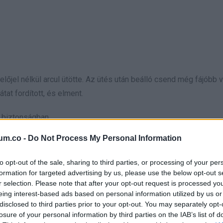
őjel nélkül arcul ütötte. Az ütés után beálló csend még fájóbb vo
at fordított, és elment.
s biztonságban.
um.co -
Do Not Process My Personal Information
 halogatott.
to opt-out of the sale, sharing to third parties, or processing of your per
formation for targeted advertising by us, please use the below opt-out s
r selection. Please note that after your opt-out request is processed y
eing interest-based ads based on personal information utilized by us or
disclosed to third parties prior to your opt-out. You may separately opt-
nem egy határvonalnak.
losure of your personal information by third parties on the IAB’s list of