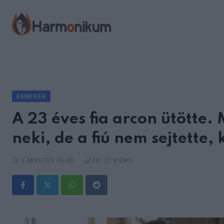
Skip
to
content
EMBEREK
A 23 éves fia arcon ütötte. 
neki, de a fiú nem sejtette,
3 MINUTES READ
38172
VIEWS
Whatsapp
Reddit