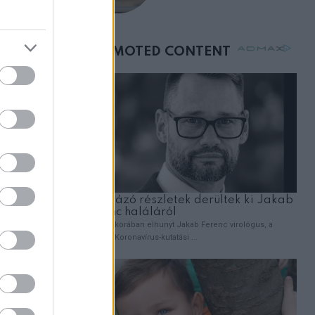
vegyek neki kávét a
születésnapján –
.
órákkal később
mellettem ült az első
osztályon
egezni.