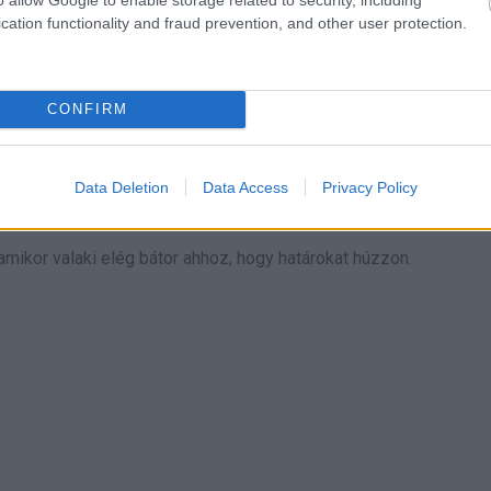
alt a fájdalomért, amit okozott. Azt írta, jobb emberré akar válni,
cation functionality and fraud prevention, and other user protection.
CONFIRM
Data Deletion
Data Access
Privacy Policy
mikor valaki elég bátor ahhoz, hogy határokat húzzon.