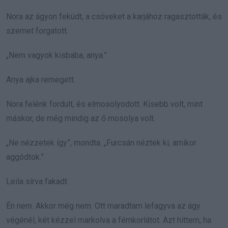
Nora az ágyon feküdt, a csöveket a karjához ragasztották, és
szemet forgatott.
„Nem vagyok kisbaba, anya.”
Anya ajka remegett.
Nora felénk fordult, és elmosolyodott. Kisebb volt, mint
máskor, de még mindig az ő mosolya volt.
„Ne nézzetek így”, mondta. „Furcsán néztek ki, amikor
aggódtok.”
Leila sírva fakadt.
Én nem. Akkor még nem. Ott maradtam lefagyva az ágy
végénél, két kézzel markolva a fémkorlátot. Azt hittem, ha