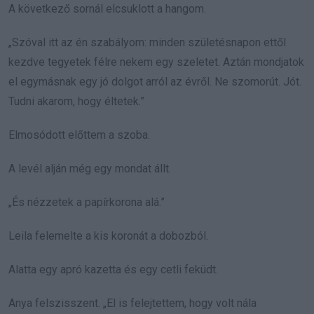
A következő sornál elcsuklott a hangom.
„Szóval itt az én szabályom: minden születésnapon ettől
kezdve tegyetek félre nekem egy szeletet. Aztán mondjatok
el egymásnak egy jó dolgot arról az évről. Ne szomorút. Jót.
Tudni akarom, hogy éltetek.”
Elmosódott előttem a szoba.
A levél alján még egy mondat állt.
„És nézzetek a papírkorona alá.”
Leila felemelte a kis koronát a dobozból.
Alatta egy apró kazetta és egy cetli feküdt.
Anya felszisszent. „El is felejtettem, hogy volt nála