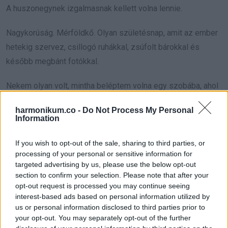
A huszonegynek izgalmasnak kellett volna lennie.
Nagykorúság. Mérföldkő. Olyan születésnap, amit az ember
hetekig szervez, csillogó ruhákkal, zsúfolt bárokkal és
később megbánt fotókkal.
Nekem olyan volt, mintha beléptem volna egy szobába, ahol
valaki elfelejtette felkapcsolni a villanyt.
harmonikum.co -
Do Not Process My Personal
Information
Anya azt kérte, reggelizzünk otthon, mielőtt mindenki
találkozik a barátaival. Leila tíz perccel utánam ért oda,
If you wish to opt-out of the sale, sharing to third parties, or
krémszínű pulóverben, és azzal az óvatos arccal, amit az
processing of your personal or sensitive information for
targeted advertising by us, please use the below opt-out
évek alatt tanult meg.
section to confirm your selection. Please note that after your
opt-out request is processed you may continue seeing
„Boldog születésnapot”, mondtam.
interest-based ads based on personal information utilized by
us or personal information disclosed to third parties prior to
„Neked is”, felelte.
your opt-out. You may separately opt-out of the further