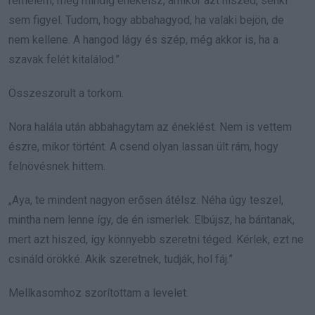
remélem, még mindig énekelsz, amikor azt hiszed, senki
sem figyel. Tudom, hogy abbahagyod, ha valaki bejön, de
nem kellene. A hangod lágy és szép, még akkor is, ha a
szavak felét kitalálod.”
Összeszorult a torkom.
Nora halála után abbahagytam az éneklést. Nem is vettem
észre, mikor történt. A csend olyan lassan ült rám, hogy
felnövésnek hittem.
„Aya, te mindent nagyon erősen átélsz. Néha úgy teszel,
mintha nem lenne így, de én ismerlek. Elbújsz, ha bántanak,
mert azt hiszed, így könnyebb szeretni téged. Kérlek, ezt ne
csináld örökké. Akik szeretnek, tudják, hol fáj.”
Mellkasomhoz szorítottam a levelet.