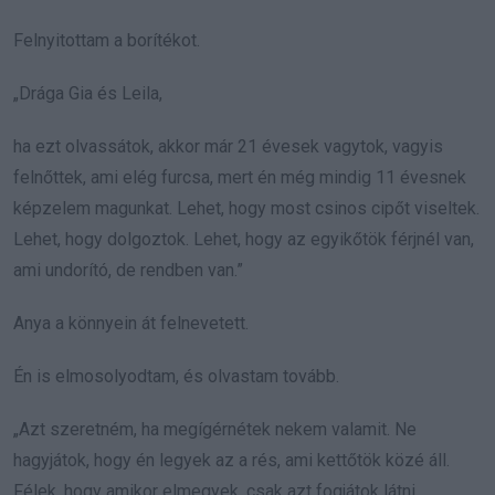
Felnyitottam a borítékot.
„Drága Gia és Leila,
ha ezt olvassátok, akkor már 21 évesek vagytok, vagyis
felnőttek, ami elég furcsa, mert én még mindig 11 évesnek
képzelem magunkat. Lehet, hogy most csinos cipőt viseltek.
Lehet, hogy dolgoztok. Lehet, hogy az egyikőtök férjnél van,
ami undorító, de rendben van.”
Anya a könnyein át felnevetett.
Én is elmosolyodtam, és olvastam tovább.
„Azt szeretném, ha megígérnétek nekem valamit. Ne
hagyjátok, hogy én legyek az a rés, ami kettőtök közé áll.
Félek, hogy amikor elmegyek, csak azt fogjátok látni