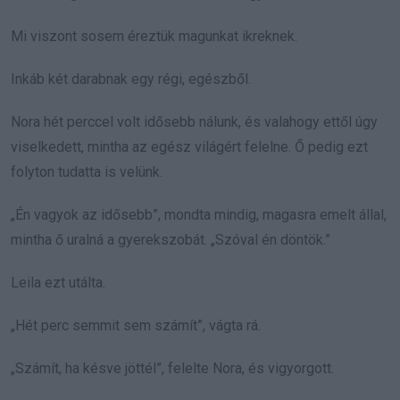
Mi viszont sosem éreztük magunkat ikreknek.
Inkáb két darabnak egy régi, egészből.
Nora hét perccel volt idősebb nálunk, és valahogy ettől úgy
viselkedett, mintha az egész világért felelne. Ő pedig ezt
folyton tudatta is velünk.
„Én vagyok az idősebb”, mondta mindig, magasra emelt állal,
mintha ő uralná a gyerekszobát. „Szóval én döntök.”
Leila ezt utálta.
„Hét perc semmit sem számít”, vágta rá.
„Számít, ha késve jöttél”, felelte Nora, és vigyorgott.