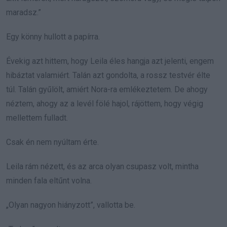
maradsz.”
Egy könny hullott a papírra.
Évekig azt hittem, hogy Leila éles hangja azt jelenti, engem
hibáztat valamiért. Talán azt gondolta, a rossz testvér élte
túl. Talán gyűlölt, amiért Nora-ra emlékeztetem. De ahogy
néztem, ahogy az a levél fölé hajol, rájöttem, hogy végig
mellettem fulladt.
Csak én nem nyúltam érte.
Leila rám nézett, és az arca olyan csupasz volt, mintha
minden fala eltűnt volna.
„Olyan nagyon hiányzott”, vallotta be.