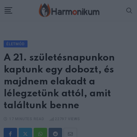
Skip
to
content
ÉLETMÓD
A 21. születésnapunkon
kaptunk egy dobozt, és
majdnem elakadt a
lélegzetünk attól, amit
találtunk benne
17 MINUTES READ
22797
VIEWS