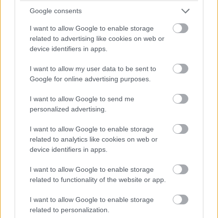
Google consents
Úgy nézett ki, mintha egyetlen éjszaka alatt tíz évet
I want to allow Google to enable storage
öregedett volna.
related to advertising like cookies on web or
device identifiers in apps.
Leila összeráncolta a homlokát. „Anya? Mi az?”
I want to allow my user data to be sent to
Anya nem válaszolt azonnal. A szeme már csillogott.
Google for online advertising purposes.
I want to allow Google to send me
Aztán letette a dobozt közénk az asztalra.
personalized advertising.
Egyszerű volt, sötét fa, a sarkain megkopva, mintha évekig
I want to allow Google to enable storage
rejtegették és sokszor kézbe vették volna. A gyomrom
related to analytics like cookies on web or
device identifiers in apps.
összeszorult, még mielőtt megértettem volna, miért.
I want to allow Google to enable storage
A tetején sárgult boríték feküdt, és az írást azonnal
related to functionality of the website or app.
felismertem, pedig tíz év eltelt.
I want to allow Google to enable storage
related to personalization.
„NYISD KI A 21. SZÜLETÉSNAPUNKON.”