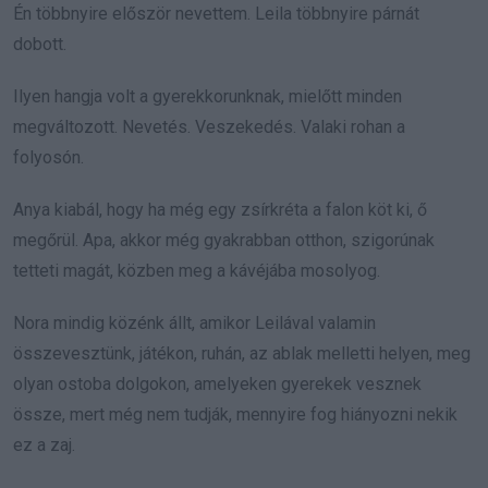
Én többnyire először nevettem. Leila többnyire párnát
dobott.
Ilyen hangja volt a gyerekkorunknak, mielőtt minden
megváltozott. Nevetés. Veszekedés. Valaki rohan a
folyosón.
Anya kiabál, hogy ha még egy zsírkréta a falon köt ki, ő
megőrül. Apa, akkor még gyakrabban otthon, szigorúnak
tetteti magát, közben meg a kávéjába mosolyog.
Nora mindig közénk állt, amikor Leilával valamin
összevesztünk, játékon, ruhán, az ablak melletti helyen, meg
olyan ostoba dolgokon, amelyeken gyerekek vesznek
össze, mert még nem tudják, mennyire fog hiányozni nekik
ez a zaj.