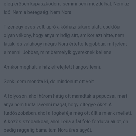
elég erősen kapaszkodom, semmi sem mozdulhat. Nem az
idő. Nem a betegség. Nem Nora.
Tizenegy éves volt, apró a kórházi takaró alatt, csuklója
olyan vékony, hogy anya mindig sírt, amikor azt hitte, nem
látjuk, és valahogy mégis Nora értette legjobban, mit jelent
elmenni. Jobban, mint bármelyik gyereknek kellene.
Amikor meghalt, a ház elfelejtett hangos lenni.
Senki sem mondta ki, de mindenütt ott volt.
A folyosón, ahol három hétig ott maradtak a papucsai, mert
anya nem tudta rávenni magát, hogy eltegye őket. A
fürdőszobában, ahol a fogkeféje még ott állt a miénk mellett.
A közös szobánkban, ahol Leila a fal felé fordulva aludt, én
pedig reggelig bámultam Nora üres ágyát.