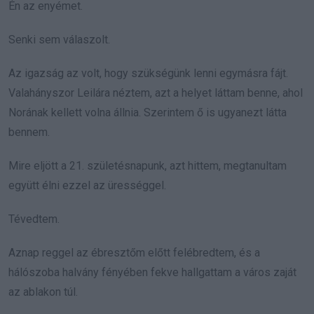
Én az enyémet.
Senki sem válaszolt.
Az igazság az volt, hogy szükségünk lenni egymásra fájt.
Valahányszor Leilára néztem, azt a helyet láttam benne, ahol
Norának kellett volna állnia. Szerintem ő is ugyanezt látta
bennem.
Mire eljött a 21. születésnapunk, azt hittem, megtanultam
együtt élni ezzel az ürességgel.
Tévedtem.
Aznap reggel az ébresztőm előtt felébredtem, és a
hálószoba halvány fényében fekve hallgattam a város zaját
az ablakon túl.