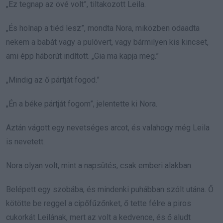
„Ez tegnap az övé volt”, tiltakozott Leila.
„És holnap a tiéd lesz”, mondta Nora, miközben odaadta
nekem a babát vagy a pulóvert, vagy bármilyen kis kincset,
ami épp háborút indított. „Gia ma kapja meg.”
„Mindig az ő pártját fogod.”
„Én a béke pártját fogom”, jelentette ki Nora.
Aztán vágott egy nevetséges arcot, és valahogy még Leila
is nevetett.
Nora olyan volt, mint a napsütés, csak emberi alakban.
Belépett egy szobába, és mindenki puhábban szólt utána. Ő
kötötte be reggel a cipőfűzőnket, ő tette félre a piros
cukorkát Leilának, mert az volt a kedvence, és ő aludt