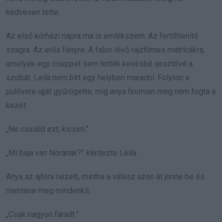
kedvesen tette.
Az első kórházi napra ma is emlékszem. Az fertőtlenítő
szagra. Az erős fényre. A falon lévő rajzfilmes matricákra,
amelyek egy cseppet sem tették kevésbé ijesztővé a
szobát. Leila nem bírt egy helyben maradni. Folyton a
pulóvere ujját gyűrögette, míg anya finoman meg nem fogta a
kezét.
„Ne csináld ezt, kicsim.”
„Mi baja van Norának?” kérdezte Leila.
Anya az ajtóra nézett, mintha a válasz azon át jönne be és
mentene meg mindenkit.
„Csak nagyon fáradt.”