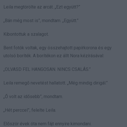
Leila megtörölte az arcát. „Ezt együtt?”
„Bán még most is”, mondtam. „Együtt.”
Kibontottuk a szalagot.
Bent fotók voltak, egy összehajtott papírkorona és egy
utolsó boríték. A borítékon ez állt Nora kézírásával:
„OLVASD FEL HANGOSAN. NINCS CSALÁS.”
Leila remegő nevetést hallatott. „Még mindig dirigál.”
„Ő volt az idősebb”, mondtam.
„Hét perccel”, felelte Leila.
Először évek óta nem fájt ennyire kimondani.