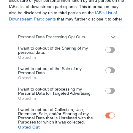
disclosure of your personal information by third parties on the
IAB’s list of downstream participants. This information may
Megöleltük egymást, de óvatosan. Röviden. Mintha
also be disclosed by us to third parties on the
IAB’s List of
mindketten attól félnénk, hogy ha túl közel hajolunk, valami
Downstream Participants
that may further disclose it to other
összetörik.
third parties.
Please note that this website/app uses one or more Google
Personal Data Processing Opt Outs
Anya azért feldíszítette az étkezőt. Arany lufik lebegtek az
services and may gather and store information including but
ablak mellett. A kredencen kis torta állt, pedig alig múlt
not limited to your visit or usage behaviour. You may click to
I want to opt-out of the Sharing of my
personal data.
grant or deny consent to Google and its third-party tags to
kilenc óra. Három tányér került az asztalra, megszokásból,
Opted In
use your data for below specified purposes in below Google
vagy a fájdalom miatt. Még most sem tudom.
consent section.
I want to opt-out of the Sale of my
Personal Data.
Leila is meglátta.
Opted In
I want to opt-out of processing my
A tekintete megállt a harmadik terítéken, aztán elfordult.
Personal Data for Targeted Advertising.
Opted In
Senki sem szólt semmit.
I want to opt-out of Collection, Use,
Retention, Sale, and/or Sharing of my
Personal Data that Is Unrelated with the
Félig ettük már a reggelit, amikor anya belépett az étkezőbe.
Purposes for which it was collected.
Opted Out
Egy kis fa dobozt szorított a mellkasához.