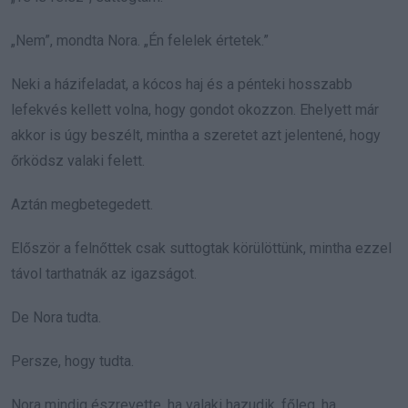
„Nem”, mondta Nora. „Én felelek értetek.”
Neki a házifeladat, a kócos haj és a pénteki hosszabb
lefekvés kellett volna, hogy gondot okozzon. Ehelyett már
akkor is úgy beszélt, mintha a szeretet azt jelentené, hogy
őrködsz valaki felett.
Aztán megbetegedett.
Először a felnőttek csak suttogtak körülöttünk, mintha ezzel
távol tarthatnák az igazságot.
De Nora tudta.
Persze, hogy tudta.
Nora mindig észrevette, ha valaki hazudik, főleg, ha