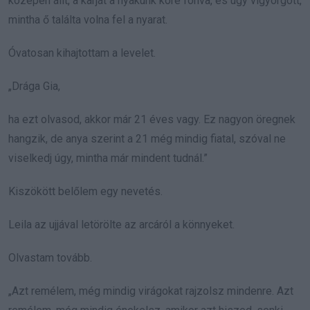
középen állt, a karját a nyakunk köré fonva, és úgy vigyorgott,
mintha ő találta volna fel a nyarat.
Óvatosan kihajtottam a levelet.
„Drága Gia,
ha ezt olvasod, akkor már 21 éves vagy. Ez nagyon öregnek
hangzik, de anya szerint a 21 még mindig fiatal, szóval ne
viselkedj úgy, mintha már mindent tudnál.”
Kiszökött belőlem egy nevetés.
Leila az ujjával letörölte az arcáról a könnyeket.
Olvastam tovább.
„Azt remélem, még mindig virágokat rajzolsz mindenre. Azt