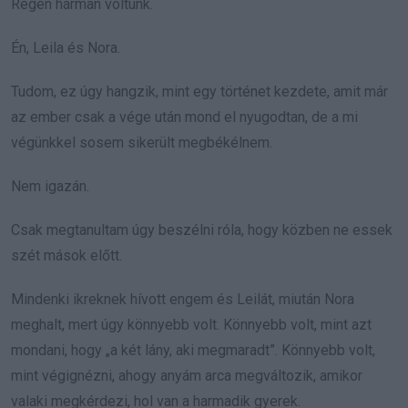
Régen hárman voltunk.
Én, Leila és Nora.
Tudom, ez úgy hangzik, mint egy történet kezdete, amit már
az ember csak a vége után mond el nyugodtan, de a mi
végünkkel sosem sikerült megbékélnem.
Nem igazán.
Csak megtanultam úgy beszélni róla, hogy közben ne essek
szét mások előtt.
Mindenki ikreknek hívott engem és Leilát, miután Nora
meghalt, mert úgy könnyebb volt. Könnyebb volt, mint azt
mondani, hogy „a két lány, aki megmaradt”. Könnyebb volt,
mint végignézni, ahogy anyám arca megváltozik, amikor
valaki megkérdezi, hol van a harmadik gyerek.