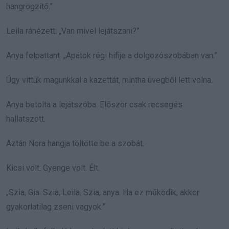
hangrögzítő.”
Leila ránézett. „Van mivel lejátszani?”
Anya felpattant. „Apátok régi hifije a dolgozószobában van.”
Úgy vittük magunkkal a kazettát, mintha üvegből lett volna.
Anya betolta a lejátszóba. Először csak recsegés
hallatszott.
Aztán Nora hangja töltötte be a szobát.
Kicsi volt. Gyenge volt. Élt.
„Szia, Gia. Szia, Leila. Szia, anya. Ha ez működik, akkor
gyakorlatilag zseni vagyok.”