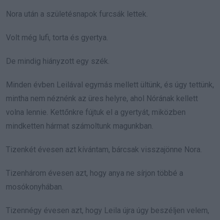
Nora után a születésnapok furcsák lettek.
Volt még lufi, torta és gyertya.
De mindig hiányzott egy szék.
Minden évben Leilával egymás mellett ültünk, és úgy tettünk,
mintha nem néznénk az üres helyre, ahol Nórának kellett
volna lennie. Kettőnkre fújtuk el a gyertyát, miközben
mindketten hármat számoltunk magunkban.
Tizenkét évesen azt kívántam, bárcsak visszajönne Nora.
Tizenhárom évesen azt, hogy anya ne sírjon többé a
mosókonyhában.
Tizennégy évesen azt, hogy Leila újra úgy beszéljen velem,