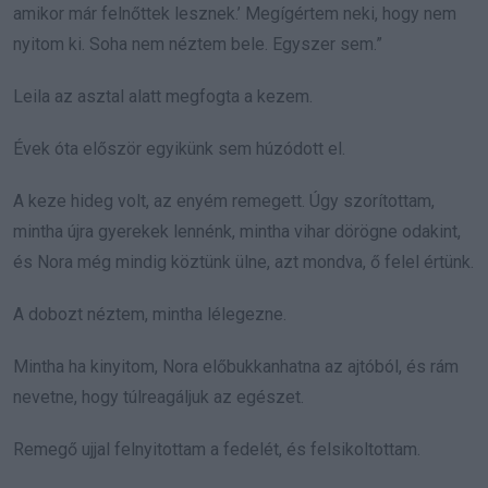
amikor már felnőttek lesznek.’ Megígértem neki, hogy nem
nyitom ki. Soha nem néztem bele. Egyszer sem.”
Leila az asztal alatt megfogta a kezem.
Évek óta először egyikünk sem húzódott el.
A keze hideg volt, az enyém remegett. Úgy szorítottam,
mintha újra gyerekek lennénk, mintha vihar dörögne odakint,
és Nora még mindig köztünk ülne, azt mondva, ő felel értünk.
A dobozt néztem, mintha lélegezne.
Mintha ha kinyitom, Nora előbukkanhatna az ajtóból, és rám
nevetne, hogy túlreagáljuk az egészet.
Remegő ujjal felnyitottam a fedelét, és felsikoltottam.