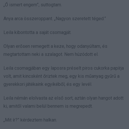
„Ő ismert engem”, suttogtam.
Anya arca összeroppant. „Nagyon szeretett téged.”
Leila kibontotta a saját csomagját.
Olyan erősen remegett a keze, hogy odanyúltam, és
megtartottam neki a szalagot. Nem húzódott el.
Leila csomagjában egy laposra préselt piros cukorka papírja
volt, amit kincsként őriztek meg, egy kis műanyag gyűrű a
gyerekkori játékaink egyikéből, és egy levél.
Leila némán elolvasta az első sort, aztán olyan hangot adott
ki, amitől valami belül bennem is megrepedt.
„Mit ír?” kérdeztem halkan.