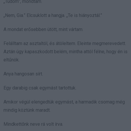
„Tudom”, mondtam.
„Nem, Gia.” Elcsuklott a hangja. „Te is hiányoztál.”
A mondat erősebben ütött, mint vártam.
Felálltam az asztaltól, és átöleltem. Eleinte megmerevedett.
Aztán úgy kapaszkodott belém, mintha attól félne, hogy én is
eltűnök.
Anya hangosan sírt.
Egy darabig csak egymást tartottuk.
Amikor végül elengedtük egymást, a harmadik csomag még
mindig köztünk maradt.
Mindkettőnk neve rá volt írva.