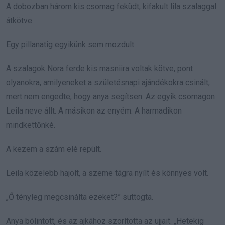
A dobozban három kis csomag feküdt, kifakult lila szalaggal
átkötve.
Egy pillanatig egyikünk sem mozdult.
A szalagok Nora ferde kis masniira voltak kötve, pont
olyanokra, amilyeneket a születésnapi ajándékokra csinált,
mert nem engedte, hogy anya segítsen. Az egyik csomagon
Leila neve állt. A másikon az enyém. A harmadikon
mindkettőnké.
A kezem a szám elé repült.
Leila közelebb hajolt, a szeme tágra nyílt és könnyes volt.
„Ő tényleg megcsinálta ezeket?” suttogta.
Anya bólintott, és az ajkához szorította az ujjait. „Hetekig