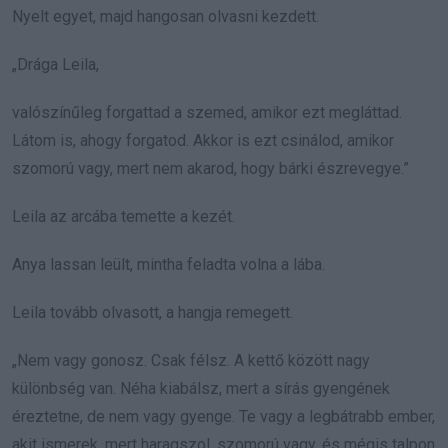
Nyelt egyet, majd hangosan olvasni kezdett.
„Drága Leila,
valószínűleg forgattad a szemed, amikor ezt megláttad.
Látom is, ahogy forgatod. Akkor is ezt csinálod, amikor
szomorú vagy, mert nem akarod, hogy bárki észrevegye.”
Leila az arcába temette a kezét.
Anya lassan leült, mintha feladta volna a lába.
Leila tovább olvasott, a hangja remegett.
„Nem vagy gonosz. Csak félsz. A kettő között nagy
különbség van. Néha kiabálsz, mert a sírás gyengének
éreztetne, de nem vagy gyenge. Te vagy a legbátrabb ember,
akit ismerek, mert haragszol, szomorú vagy, és mégis talpon