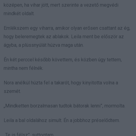
középen, ha vihar jött, mert szerinte a vezető megvédi
mindkét oldalt.
Emlékszem egy viharra, amikor olyan erősen csattant az ég,
hogy beleremegtek az ablakok. Leila ment be először az
ágyba, a plüssnyúlát húzva maga után.
Én két perccel később követtem, és közben úgy tettem,
mintha nem félnék.
Nora anélkül húzta fel a takarót, hogy kinyitotta volna a
szemét.
„Mindketten borzalmasan tudtok bátorak lenni”, mormolta.
Leila a bal oldalához simult. Én a jobbhoz préselődtem.
„Te is félsz”, suttogtam.