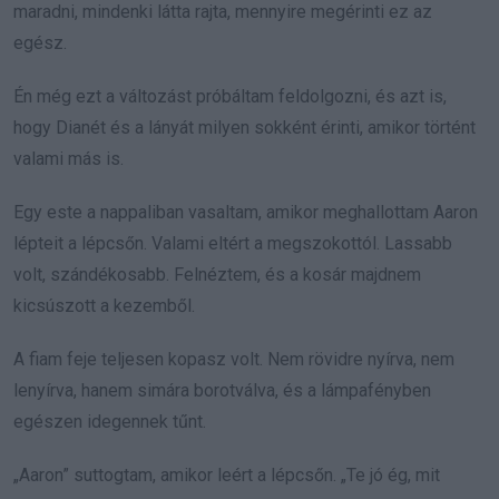
maradni, mindenki látta rajta, mennyire megérinti ez az
egész.
Én még ezt a változást próbáltam feldolgozni, és azt is,
hogy Dianét és a lányát milyen sokként érinti, amikor történt
valami más is.
Egy este a nappaliban vasaltam, amikor meghallottam Aaron
lépteit a lépcsőn. Valami eltért a megszokottól. Lassabb
volt, szándékosabb. Felnéztem, és a kosár majdnem
kicsúszott a kezemből.
A fiam feje teljesen kopasz volt. Nem rövidre nyírva, nem
lenyírva, hanem simára borotválva, és a lámpafényben
egészen idegennek tűnt.
„Aaron” suttogtam, amikor leért a lépcsőn. „Te jó ég, mit