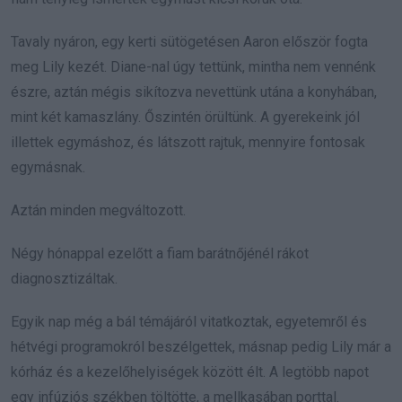
Tavaly nyáron, egy kerti sütögetésen Aaron először fogta
meg Lily kezét. Diane-nal úgy tettünk, mintha nem vennénk
észre, aztán mégis sikítozva nevettünk utána a konyhában,
mint két kamaszlány. Őszintén örültünk. A gyerekeink jól
illettek egymáshoz, és látszott rajtuk, mennyire fontosak
egymásnak.
Aztán minden megváltozott.
Négy hónappal ezelőtt a fiam barátnőjénél rákot
diagnosztizáltak.
Egyik nap még a bál témájáról vitatkoztak, egyetemről és
hétvégi programokról beszélgettek, másnap pedig Lily már a
kórház és a kezelőhelyiségek között élt. A legtöbb napot
egy infúziós székben töltötte, a mellkasában porttal.