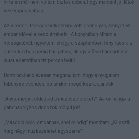
hirtelen már nem voltam biztos abban, hogy mindent jól látok
vele kapcsolatban.
Az a reggel teljesen hétköznapi volt, pont olyan, amilyet az
ember idővel elkezd értékelni. A konyhában álltam a
mosogatónál, figyeltem, ahogy a szeptemberi fény ráesik a
pultra, közben pedig hallgattam, ahogy a fiam harmadszor
kutat a kamrában tíz percen belül.
Harminckilenc évesen megtanultam, hogy a nyugalom
többnyire csöndes, és amikor megérkezik, ajándék.
„Anya, megint eldugtad a müzliszeleteket?” Aaron hangja a
gabonapelyhes dobozok mögül jött.
„Második polc, ott vannak, ahol mindig” mondtam. „Ki eszik
meg négy müzliszeletet egyszerre?”