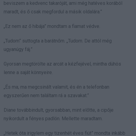
beviszem a kedvenc takaróját, ami még hatéves korából
maradt, és ő csak megfordul a másik oldalára.”
„Ez nem az ő hibája” mondtam a fiamat védve.
„Tudom” suttogta a barátnőm. „Tudom. De attól még
ugyanúgy fáj.”
Gyorsan megtörölte az arcát a kézfejével, mintha dühös
lenne a saját könnyeire.
„És ma, ma megcsinált valamit, és én a telefonban
egyszerűen nem találtam rá a szavakat.”
Diane továbbindult, gyorsabban, mint előtte, a cipője
nyikordult a fényes padlón. Mellette maradtam.
„Hetek óta irigylem egy tizenhét éves fiút” mondta inkább