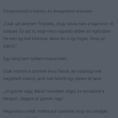
Összeszorult a torkom, és leengedtem a kezem.
„Csak azt akartam” folytatta, „hogy lássa, nem a haja teszi őt
széppé. És azt is, hogy nincs egyedül ebben az egészben.
Ha neki így kell kinéznie, akkor én is így fogok. Ennyi az
egész.”
Egy ideig nem tudtam megszólalni.
Csak néztem a tizenhét éves fiamat, aki valahogy már
megértett valamit, amit sok felnőtt egy életen át tanul.
„Jó gyerek vagy, Aaron” mondtam végül, és elcsuklott a
hangom. „Nagyon jó gyerek vagy.”
Megvonta a vállát, mintha azt szeretné, hogy ne csináljak