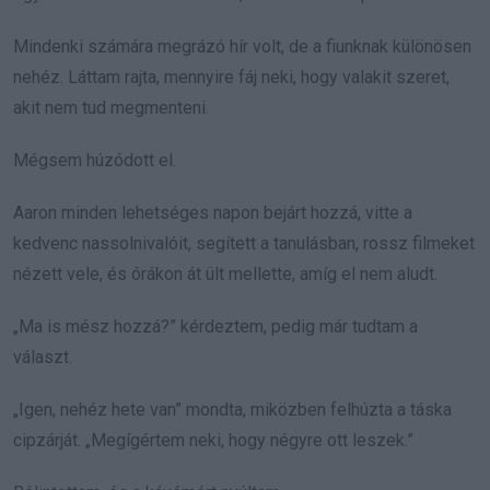
Mindenki számára megrázó hír volt, de a fiunknak különösen
nehéz. Láttam rajta, mennyire fáj neki, hogy valakit szeret,
akit nem tud megmenteni.
Mégsem húzódott el.
Aaron minden lehetséges napon bejárt hozzá, vitte a
kedvenc nassolnivalóit, segített a tanulásban, rossz filmeket
nézett vele, és órákon át ült mellette, amíg el nem aludt.
„Ma is mész hozzá?” kérdeztem, pedig már tudtam a
választ.
„Igen, nehéz hete van” mondta, miközben felhúzta a táska
cipzárját. „Megígértem neki, hogy négyre ott leszek.”