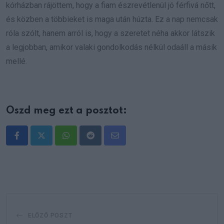
kórházban rájöttem, hogy a fiam észrevétlenül jó férfivá nőtt,
és közben a többieket is maga után húzta. Ez a nap nemcsak
róla szólt, hanem arról is, hogy a szeretet néha akkor látszik
a legjobban, amikor valaki gondolkodás nélkül odaáll a másik
mellé.
Oszd meg ezt a posztot:
Whatsapp
Reddit
Share
via
Email
ELŐZŐ POSZT