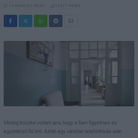
12 MINUTES READ
17477
VIEWS
Whatsapp
Reddit
Share
via
Email
Mindig büszke voltam arra, hogy a fiam figyelmes és
együttérző fiú lett. Aztán egy váratlan telefonhívás után