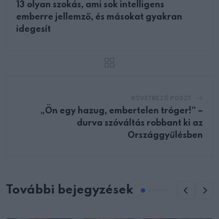
13 olyan szokás, ami sok intelligens
emberre jellemző, és másokat gyakran
idegesít
KÖVETKEZŐ POSZT
„Ön egy hazug, embertelen tróger!” –
durva szóváltás robbant ki az
Országgyűlésben
További bejegyzések