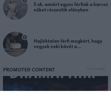
5 ok, amiért egyes férfiak a karcsú
nőket részesítik előnyben
Hajléktalan férfi megkért, hogy
vegyek neki kávét a
születésnapján – órákkal később
mellettem ült az első osztályon