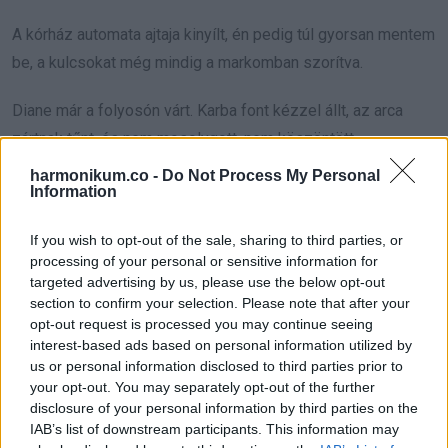
A kórház automata ajtaja kinyílt, én pedig túl gyorsan mentem
be, a kulcsokat még mindig a markomban szorítva.
Diane már a folyosón várt. Karba font kézzel állt, az arca
zártnak tűnt, és nem mosolygott, nem köszöntött.
harmonikum.co -
Do Not Process My Personal
„Rachel. Gyere velem.”
Information
Utána mentem a folyosón, elhaladtunk a nővérpult mellett,
If you wish to opt-out of the sale, sharing to third parties, or
processing of your personal or sensitive information for
majd egy halom összehajtogatott takaró mellett is.
targeted advertising by us, please use the below opt-out
section to confirm your selection. Please note that after your
Kiszáradt a szám.
opt-out request is processed you may continue seeing
interest-based ads based on personal information utilized by
„Diane, kérlek, mondd már el. Lily jól van? Aaron mondott
us or personal information disclosed to third parties prior to
valamit? Mi történt?”
your opt-out. You may separately opt-out of the further
disclosure of your personal information by third parties on the
IAB’s list of downstream participants. This information may
„Túllépett egy határt” mondta, és nem lassított.