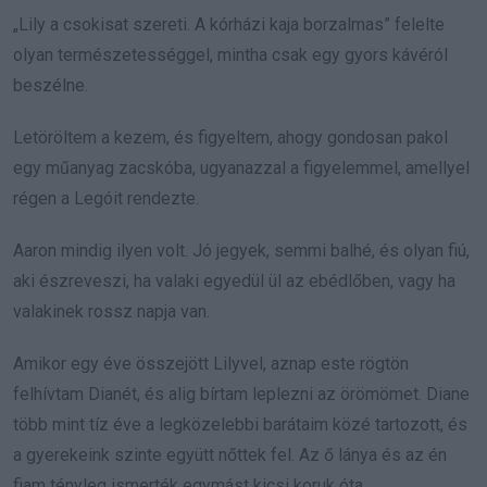
„Lily a csokisat szereti. A kórházi kaja borzalmas” felelte
olyan természetességgel, mintha csak egy gyors kávéról
beszélne.
Letöröltem a kezem, és figyeltem, ahogy gondosan pakol
egy műanyag zacskóba, ugyanazzal a figyelemmel, amellyel
régen a Legóit rendezte.
Aaron mindig ilyen volt. Jó jegyek, semmi balhé, és olyan fiú,
aki észreveszi, ha valaki egyedül ül az ebédlőben, vagy ha
valakinek rossz napja van.
Amikor egy éve összejött Lilyvel, aznap este rögtön
felhívtam Dianét, és alig bírtam leplezni az örömömet. Diane
több mint tíz éve a legközelebbi barátaim közé tartozott, és
a gyerekeink szinte együtt nőttek fel. Az ő lánya és az én
fiam tényleg ismerték egymást kicsi koruk óta.