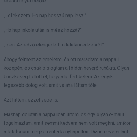
ekkora ügyet belőle.
„Lefekszem. Holnap hosszú nap lesz.”
„Holnap iskola után is mész hozzá?”
„Igen. Az edző elengedett a délutáni edzésről.”
Ahogy felment az emeletre, én ott maradtam a nappali
közepén, és csak pislogtam a földön heverő ruhákra. Olyan
büszkeség töltött el, hogy alig fért belém. Az egyik
legszebb dolog volt, amit valaha láttam tőle.
Azt hittem, ezzel vége is.
Másnap délután a nappaliban ültem, és egy olyan e-mailt
fogalmaztam, amit semmi kedvem nem volt megírni, amikor
a telefonom megzörrent a konyhapulton. Diane neve villant