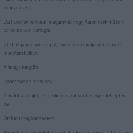
könnyes volt.
„Azt akartam elhitetni magammal, hogy Aaron csak műsort
csinál belőle” suttogta.
„De hallgasd csak meg őt, Diane. Visszaadja önmagának”
mondtam halkan.
A hangja megtört.
„Most már én is hallom.”
Kinyitotta az ajtót, én pedig visszafojtott lélegzettel léptem
be.
Ott bent megdermedtem.
Aaron Lily ágya mellett ült, mindketten annyira nevettek, hogy