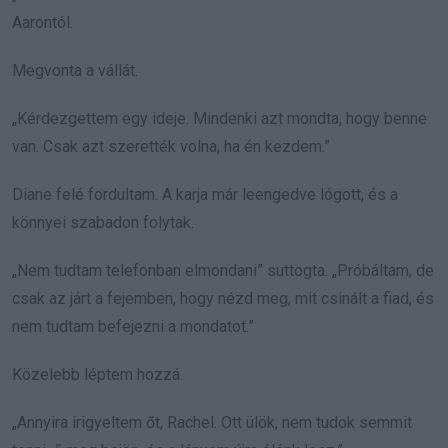
Aarontól.
Megvonta a vállát.
„Kérdezgettem egy ideje. Mindenki azt mondta, hogy benne
van. Csak azt szerették volna, ha én kezdem.”
Diane felé fordultam. A karja már leengedve lógott, és a
könnyei szabadon folytak.
„Nem tudtam telefonban elmondani” suttogta. „Próbáltam, de
csak az járt a fejemben, hogy nézd meg, mit csinált a fiad, és
nem tudtam befejezni a mondatot.”
Közelebb léptem hozzá.
„Annyira irigyeltem őt, Rachel. Ott ülök, nem tudok semmit