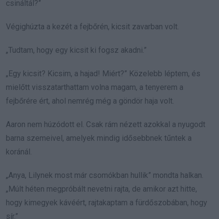
csináltál?”
Végighúzta a kezét a fejbőrén, kicsit zavarban volt.
„Tudtam, hogy egy kicsit ki fogsz akadni.”
„Egy kicsit? Kicsim, a hajad! Miért?” Közelebb léptem, és
mielőtt visszatarthattam volna magam, a tenyerem a
fejbőrére ért, ahol nemrég még a göndör haja volt.
Aaron nem húzódott el. Csak rám nézett azokkal a nyugodt
barna szemeivel, amelyek mindig idősebbnek tűntek a
koránál.
„Anya, Lilynek most már csomókban hullik” mondta halkan.
„Múlt héten megpróbált nevetni rajta, de amikor azt hitte,
hogy kimegyek kávéért, rajtakaptam a fürdőszobában, hogy
sír.”