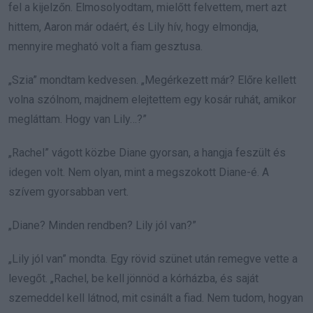
fel a kijelzőn. Elmosolyodtam, mielőtt felvettem, mert azt
hittem, Aaron már odaért, és Lily hív, hogy elmondja,
mennyire megható volt a fiam gesztusa.
„Szia” mondtam kedvesen. „Megérkezett már? Előre kellett
volna szólnom, majdnem elejtettem egy kosár ruhát, amikor
megláttam. Hogy van Lily…?”
„Rachel” vágott közbe Diane gyorsan, a hangja feszült és
idegen volt. Nem olyan, mint a megszokott Diane-é. A
szívem gyorsabban vert.
„Diane? Minden rendben? Lily jól van?”
„Lily jól van” mondta. Egy rövid szünet után remegve vette a
levegőt. „Rachel, be kell jönnöd a kórházba, és saját
szemeddel kell látnod, mit csinált a fiad. Nem tudom, hogyan