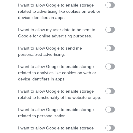
I want to allow Google to enable storage
Éreztem, hogy felmegy bennem a pumpa.
related to advertising like cookies on web or
device identifiers in apps.
„Úgy hívtál fel, mintha valami borzalmas történt volna.
Útközben arra gondoltam, hogy a lányoddal van baj, és el
I want to allow my user data to be sent to
Google for online advertising purposes.
sem tudom mondani, mire készültem lélekben.”
I want to allow Google to send me
„Lehet, hogy jobban kellett volna nevelned Aaront, hogy
personalized advertising.
előbb gondolkodjon, aztán cselekedjen.”
I want to allow Google to enable storage
related to analytics like cookies on web or
Hátraléptem, teljesen megdöbbenve.
device identifiers in apps.
„Ezt ne csináld, Diane. Ne rajta verd el. Ő csak egy gyerek,
I want to allow Google to enable storage
aki a lányodat szereti átvezetni élete legnehezebb
related to functionality of the website or app.
időszakán.”
I want to allow Google to enable storage
related to personalization.
Diane elfordította a fejét, és gyorsan pislogott.
I want to allow Google to enable storage