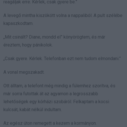
reagáljak erre. Kérlek, csak gyere be.”
A levegő mintha kiszökött volna a nappaliból. A pult szélébe
kapaszkodtam.
„Mit csinált? Diane, mondd el” könyörögtem, és már
éreztem, hogy pánikolok.
„Csak gyere. Kérlek. Telefonban ezt nem tudom elmondani.”
A vonal megszakadt.
Ott álltam, a telefont még mindig a fülemhez szorítva, és
már sorra futottak át az agyamon a legrosszabb
lehetőségek egy kórházi szobáról. Felkaptam a kocsi
kulcsát, kabát nélkül indultam.
Az egész úton remegett a kezem a kormányon.