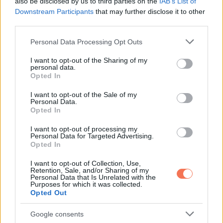
also be disclosed by us to third parties on the
IAB’s List of
Downstream Participants
that may further disclose it to other
„Egy határt? Diane, a fiam kopaszra borotválta a fejét a
third parties.
lányodért. Szeretetből tette.”
Please note that this website/app uses one or more Google
Personal Data Processing Opt Outs
services and may gather and store information including but
A barátnőm hirtelen megállt, én meg majdnem nekimentem. A
not limited to your visit or usage behaviour. You may click to
I want to opt-out of the Sharing of my
personal data.
szeme piros volt, de az álla makacsul feszült.
grant or deny consent to Google and its third-party tags to
Opted In
use your data for below specified purposes in below Google
consent section.
„Nem csak a kopaszra borotválásról van szó, Rachel. Hanem
I want to opt-out of the Sale of my
Personal Data.
arról, ami utána történt.”
Opted In
I want to opt-out of processing my
„Aaron hónapok óta alig alszik. Levest visz neki, és a
Personal Data for Targeted Advertising.
váróban ül, miközben a háziját csinálja.”
Opted In
I want to opt-out of Collection, Use,
„Lily visszahúzódó lány” vágta rá halkan, hogy ne hallja senki.
Retention, Sale, and/or Sharing of my
Personal Data that Is Unrelated with the
„Most az egész onkológiai osztály erről beszél.
Purposes for which it was collected.
Opted Out
Mindenkinek van véleménye. Mindenkinek van története az
én lányomról.”
Google consents