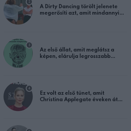
A Dirty Dancing törölt jelenete
megerősíti azt, amit mindannyian
sejtettünk
Az első állat, amit meglátsz a
képen, elárulja legrosszabb
tulajdonságodat
Ez volt az első tünet, amit
Christina Applegate éveken át
félreértett, pedig a szklerózis
multiplex egyértelmű jele volt