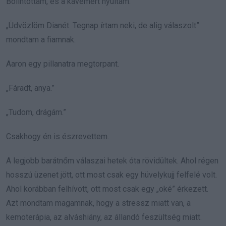
Bólintottam, és a kávémért nyúltam.
„Üdvözlöm Dianét. Tegnap írtam neki, de alig válaszolt”
mondtam a fiamnak.
Aaron egy pillanatra megtorpant.
„Fáradt, anya.”
„Tudom, drágám.”
Csakhogy én is észrevettem.
A legjobb barátnőm válaszai hetek óta rövidültek. Ahol régen
hosszú üzenet jött, ott most csak egy hüvelykujj felfelé volt.
Ahol korábban felhívott, ott most csak egy „oké” érkezett.
Azt mondtam magamnak, hogy a stressz miatt van, a
kemoterápia, az alváshiány, az állandó feszültség miatt.