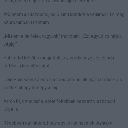
tenni, ő meg bejön, és a lányom újra élénk lesz.”
Átöleltem a küszöbnél, és ő sírni kezdett a vállamon. Én még
szorosabban tartottam.
„Mi nem ellenfelek vagyunk” mondtam. „Ezt együtt csináljuk
végig.”
Hat héttel később megjöttek Lily eredményei, és csoda
történt: a kezelés hatott.
Diane-nal azon az estén a teraszomon ültünk, teát ittunk, és
néztük, ahogy lemegy a nap.
Aaron haja már puha, sötét foltokban kezdett visszanőni.
Lilyé is.
Régebben azt hittem, hogy egy jó fiút nevelek. Aznap a