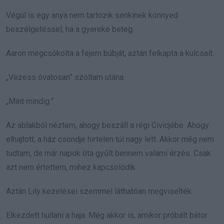
Végül is egy anya nem tartozik senkinek könnyed
beszélgetéssel, ha a gyereke beteg.
Aaron megcsókolta a fejem búbját, aztán felkapta a kulcsait.
„Vezess óvatosan” szóltam utána.
„Mint mindig.”
Az ablakból néztem, ahogy beszáll a régi Civicjébe. Ahogy
elhajtott, a ház csöndje hirtelen túl nagy lett. Akkor még nem
tudtam, de már napok óta gyűlt bennem valami érzés. Csak
azt nem értettem, mihez kapcsolódik.
Aztán Lily kezelései szemmel láthatóan megviselték.
Elkezdett hullani a haja. Még akkor is, amikor próbált bátor