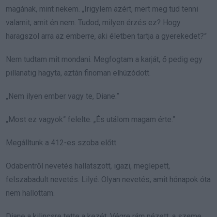
magának, mint nekem. „Irigylem azért, mert meg tud tenni
valamit, amit én nem. Tudod, milyen érzés ez? Hogy
haragszol arra az emberre, aki életben tartja a gyerekedet?”
Nem tudtam mit mondani. Megfogtam a karját, ő pedig egy
pillanatig hagyta, aztán finoman elhúzódott.
„Nem ilyen ember vagy te, Diane.”
„Most ez vagyok” felelte. „És utálom magam érte.”
Megálltunk a 412-es szoba előtt.
Odabentről nevetés hallatszott, igazi, meglepett,
felszabadult nevetés. Lilyé. Olyan nevetés, amit hónapok óta
nem hallottam.
Diane a kilincsre tette a kezét. Végre rám nézett, a szeme