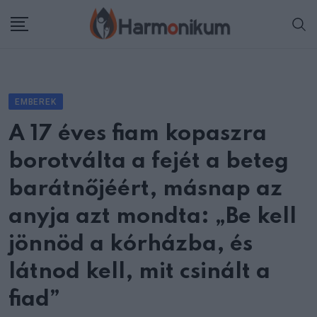
Skip
to
content
EMBEREK
A 17 éves fiam kopaszra
borotválta a fejét a beteg
barátnőjéért, másnap az
anyja azt mondta: „Be kell
jönnöd a kórházba, és
látnod kell, mit csinált a
fiad”