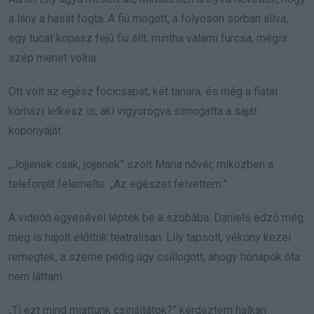
a lány a hasát fogta. A fiú mögött, a folyosón sorban állva,
egy tucat kopasz fejű fiú állt, mintha valami furcsa, mégis
szép menet volna.
Ott volt az egész focicsapat, két tanára, és még a fiatal
kórházi lelkész is, aki vigyorogva simogatta a saját
koponyáját.
„Jöjjenek csak, jöjjenek” szólt Maria nővér, miközben a
telefonját felemelte. „Az egészet felvettem.”
A videón egyesével léptek be a szobába. Daniels edző még
meg is hajolt előttük teatralisan. Lily tapsolt, vékony kezei
remegtek, a szeme pedig úgy csillogott, ahogy hónapok óta
nem láttam.
„Ti ezt mind miattunk csináltátok?” kérdeztem halkan