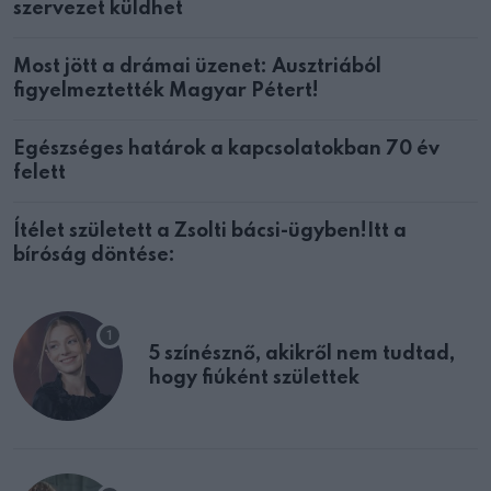
szervezet küldhet
Most jött a drámai üzenet: Ausztriából
figyelmeztették Magyar Pétert!
Egészséges határok a kapcsolatokban 70 év
felett
Ítélet született a Zsolti bácsi-ügyben!Itt a
bíróság döntése:
5 színésznő, akikről nem tudtad,
hogy fiúként születtek