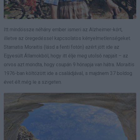
Itt mindössze néhány ember ismeri az Alzheimer-kórt,
illetve az öregedéssel kapcsolatos kényelmetlenségeket.
Stamatis Moraitis (lásd a fenti fotón) azért jött ide az
Egyesült Államokból, hogy itt élje meg utolsó napjait – az
orvos azt mondta, hogy csupán 9 hónapja van hátra. Moraitis
1976-ban költözött ide a családjával, s majdnem 37 boldog
évet élt még le a szigeten.