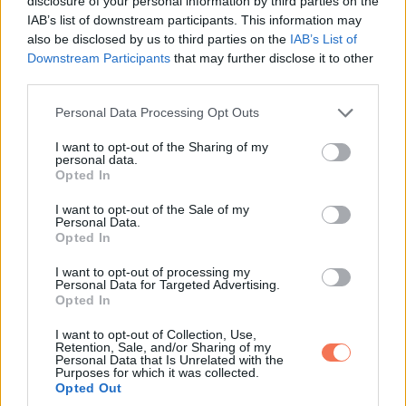
disclosure of your personal information by third parties on the
IAB’s list of downstream participants. This information may
also be disclosed by us to third parties on the
IAB’s List of
Downstream Participants
that may further disclose it to other
third parties.
Please note that this website/app uses one or more Google
Personal Data Processing Opt Outs
services and may gather and store information including but
not limited to your visit or usage behaviour. You may click to
I want to opt-out of the Sharing of my
personal data.
grant or deny consent to Google and its third-party tags to
Opted In
use your data for below specified purposes in below Google
consent section.
I want to opt-out of the Sale of my
A törzs tagjai úgy nevezett „ectrodactyly-ben”, vagyis a
Personal Data.
Opted In
lábaikat érintő genetikai rendellenességben szenvednek. A
középső lábujjak hiánya miatt ezeket az embereket gyakran
I want to opt-out of processing my
Personal Data for Targeted Advertising.
hívják „strucc lábúaknak.” A tudósok úgy hiszik, hogy a
Opted In
rendellenesség hátterében az a régi törvény állhat, miszerint
I want to opt-out of Collection, Use,
Retention, Sale, and/or Sharing of my
a törzs tagjai nem házasodhatnak a törzsön kívüli
Personal Data that Is Unrelated with the
Purposes for which it was collected.
személlyel.
Opted Out