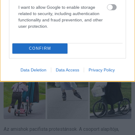
volt. Nem éreztem semmilyen kényelmetlenséget:
I want to allow Google to enable storage
ugyanolyan aktív voltam, és hosszú sétákat tettem meg
related to security, including authentication
Francistown-ba.”
functionality and fraud prevention, and other
user protection.
6. Az amishok
CONFIRM
Data Deletion
Data Access
Privacy Policy
Az amishok pacifista protestánsok. A csoport alapítója,