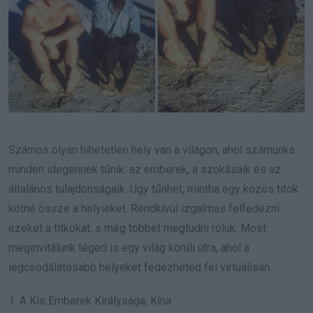
Számos olyan hihetetlen hely van a világon, ahol számunka
minden idegennek tűnik: az emberek, a szokásaik és az
általános tulajdonságaik. Úgy tűnhet, mintha egy közös titok
kötné össze a helyieket. Rendkívül izgalmas felfedezni
ezeket a titkokat, s még többet megtudni róluk. Most
meginvitálunk téged is egy világ körüli útra, ahol a
legcsodálatosabb helyeket fedezheted fel virtuálisan.
1. A Kis Emberek Királysága, Kína