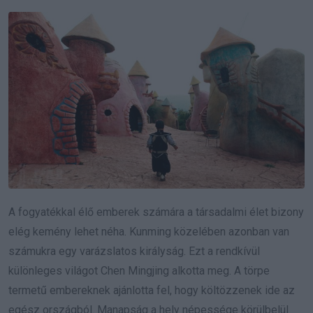
A fogyatékkal élő emberek számára a társadalmi élet bizony
elég kemény lehet néha. Kunming közelében azonban van
számukra egy varázslatos királyság. Ezt a rendkívül
különleges világot Chen Mingjing alkotta meg. A törpe
termetű embereknek ajánlotta fel, hogy költözzenek ide az
egész országból. Manapság a hely népessége körülbelül