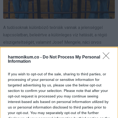
A tudósoknak különböző teóriáik vannak a jelenséggel
kapcsolatban, beleértve a különleges víz hatását, a régió
elszigeteltségét, valamint Josef Mengele, náci orvos
genetikai kísérletezését is. A helyiek szerint a doktor
állatorvosnak álcázva utazott a térségbe. S pontosan ebben
harmonikum.co -
Do Not Process My Personal
Information
az időben volt az első iker bumm. A tanárok igen nehezen
tudták megkülönböztetni az ikreket az óráikon.
If you wish to opt-out of the sale, sharing to third parties, or
processing of your personal or sensitive information for
5. A vaDome törzs – A
targeted advertising by us, please use the below opt-out
section to confirm your selection. Please note that after your
strucc emberek
opt-out request is processed you may continue seeing
interest-based ads based on personal information utilized by
us or personal information disclosed to third parties prior to
your opt-out. You may separately opt-out of the further