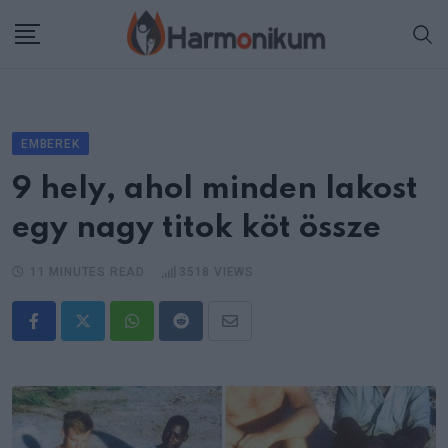
Skip
to
content
EMBEREK
9 hely, ahol minden lakost
egy nagy titok köt össze
11 MINUTES READ
3518
VIEWS
Whatsapp
Reddit
Share
via
Email