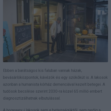
Ebben a barátságos kis faluban vannak házak,
bevásárlóközpontok, kávézók és egy szökőkút is. A lakosok
azonban a humanista kórház demenciával kezelt betegei. A
tudósok becslése szerint 2030-ra közel 65 millió embert
diagnosztizálhatnak elbutulással.
A hogewey-i lakosok sem a betegségüktől, sem pedig a