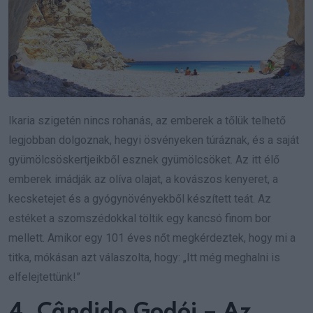
Ikaria szigetén nincs rohanás, az emberek a tőlük telhető
legjobban dolgoznak, hegyi ösvényeken túráznak, és a saját
gyümölcsöskertjeikből esznek gyümölcsöket. Az itt élő
emberek imádják az olíva olajat, a kovászos kenyeret, a
kecsketejet és a gyógynövényekből készített teát. Az
estéket a szomszédokkal töltik egy kancsó finom bor
mellett. Amikor egy 101 éves nőt megkérdeztek, hogy mi a
titka, mókásan azt válaszolta, hogy: „Itt még meghalni is
elfelejtettünk!”
4. Cândido Godói – Az