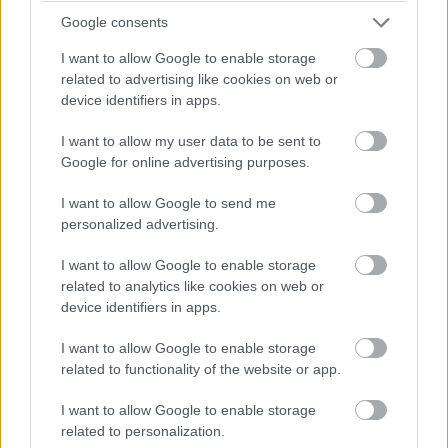
Google consents
I want to allow Google to enable storage
related to advertising like cookies on web or
device identifiers in apps.
I want to allow my user data to be sent to
Google for online advertising purposes.
I want to allow Google to send me
personalized advertising.
I want to allow Google to enable storage
related to analytics like cookies on web or
device identifiers in apps.
Egy apa, akinek két gyermekének 5 lábujja, míg 3
I want to allow Google to enable storage
related to functionality of the website or app.
gyermekének két lábujja van, a következőképpen emlékszik
vissza: „Gyermekként nem gondoltam, hogy bármi is
I want to allow Google to enable storage
különleges rajtam. Más emberek édesanyjának is két lábujjuk
related to personalization.