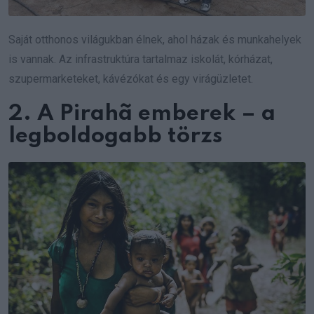
Saját otthonos világukban élnek, ahol házak és munkahelyek
is vannak. Az infrastruktúra tartalmaz iskolát, kórházat,
szupermarketeket, kávézókat és egy virágüzletet.
2. A Pirahã emberek – a
legboldogabb törzs