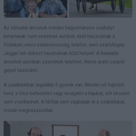
Az idősebb amishok minden hagyományos szabályt
betartanak: nem vezetnek autókat, ekét használnak a
földeken, nincs elektromosság, telefon, sem számítógép.
Jéggel teli dobozt használnak hűtő helyett. A fiatalabb
amishok azonban szeretnek telefont, illetve arató-cséplő
gépet használni.
A családokban legalább 5 gyerek van. Minden nő fejkötőt
hord, s tilos befestetni vagy levágatni a hajukat, sőt ékszert
sem viselhetnek. A férfiak nem vághatják le a szakállukat,
miután megházasodtak.