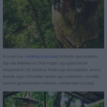
A costa rica-i
lombház közösség
története igen érdekes.
Egy nap Matthew és Erica Hogan, egy újdonsült pár
megvásárolt 242 hektárnyi földet egy dzsungelben, amit ki
akartak vágni. El kezdtek építeni egy lombházat, s később
hasonló gondolkodású emberek csatlakoztak hozzájuk.