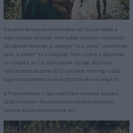
A brazíliai Amazonas-medencében élő törzset tartják a
legboldogabb törzsnek. Nem tudnak számolni, mindössze
két számot ismernek „a néhányat” és a „sokat”, valamint két
színt „a sötétet” és a világosat.” Nem ismerik a dátumokat
és a naptára, és 1-2-szer esznek egy nap. Bizonyos
időközönként alszanak 20-20 perceket, mivel úgy hiszik,
hogy a hosszantartó alvás megfosztja őket az erejüktől.
A Pirahã emberek 3 kapcsolati fokot ismernek: kisbaba,
szülő és testvér. Nincs hierarchia, továbbá nincsenek
lopások és bűncselekmények sem.