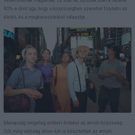
vásárolhatnak maguknak. Ez után az időszak után a fiatalok
90%-a dönt úgy, hogy a közösségben szeretné folytatni az
életét, és a megkeresztelést választja.
Manapság rengeteg embert érdekel az amish közösség.
Sőt, még valóság show-kat is készítettek az amish