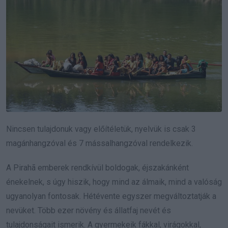
Nincsen tulajdonuk vagy előítéletük, nyelvük is csak 3
magánhangzóval és 7 mássalhangzóval rendelkezik.
A Pirahã emberek rendkívül boldogak, éjszakánként
énekelnek, s úgy hiszik, hogy mind az álmaik, mind a valóság
ugyanolyan fontosak. Hétévente egyszer megváltoztatják a
nevüket. Több ezer növény és állatfaj nevét és
tulajdonságait ismerik. A gyermekeik fákkal, virágokkal,