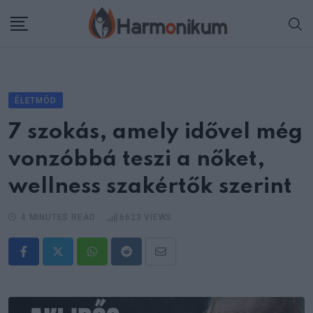
Skip
to
content
ÉLETMÓD
7 szokás, amely idővel még
vonzóbbá teszi a nőket,
wellness szakértők szerint
4 MINUTES READ
6623
VIEWS
Whatsapp
Reddit
Share
via
Email