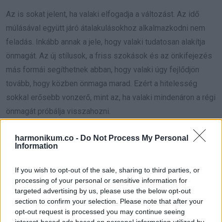
Az is sokat jelent, ha valaki elfogadja a változást. Az idő
múlásával együtt járó átalakulásokhoz alkalmazkodni nem
feladás. Inkább annak a jele, hogy valaki tudatosan alakítja
önmagát. Az új stílusok, a friss szokások és az önkifejezés
más formái segíthetnek abban, hogy valaki úgy fejlődjön
tovább, hogy közben önmaga marad. Ezért a hitelesség
sokkal erősebb vonzerő, mint az, ha valaki mindenáron a régi
önmagát próbálja visszahozni.
Végül ott van az életcél, ami talán az egyik legerősebb
harmonikum.co -
Do Not Process My Personal
Information
vonzó tulajdonság.
If you wish to opt-out of the sale, sharing to third parties, or
processing of your personal or sensitive information for
targeted advertising by us, please use the below opt-out
section to confirm your selection. Please note that after your
opt-out request is processed you may continue seeing