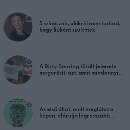
5 színésznő, akikről nem tudtad,
hogy fiúként születtek
A Dirty Dancing törölt jelenete
megerősíti azt, amit mindannyian
sejtettünk
Az első állat, amit meglátsz a
képen, elárulja legrosszabb
tulajdonságodat