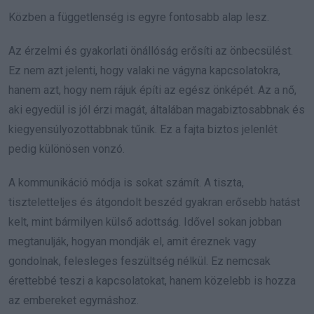
Közben a függetlenség is egyre fontosabb alap lesz.
Az érzelmi és gyakorlati önállóság erősíti az önbecsülést.
Ez nem azt jelenti, hogy valaki ne vágyna kapcsolatokra,
hanem azt, hogy nem rájuk építi az egész önképét. Az a nő,
aki egyedül is jól érzi magát, általában magabiztosabbnak és
kiegyensúlyozottabbnak tűnik. Ez a fajta biztos jelenlét
pedig különösen vonzó.
A kommunikáció módja is sokat számít. A tiszta,
tiszteletteljes és átgondolt beszéd gyakran erősebb hatást
kelt, mint bármilyen külső adottság. Idővel sokan jobban
megtanulják, hogyan mondják el, amit éreznek vagy
gondolnak, felesleges feszültség nélkül. Ez nemcsak
érettebbé teszi a kapcsolatokat, hanem közelebb is hozza
az embereket egymáshoz.