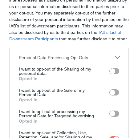
interest-based ads based on personal information utilized by
us or personal information disclosed to third parties prior to
your opt-out. You may separately opt-out of the further
disclosure of your personal information by third parties on the
IAB’s list of downstream participants. This information may
also be disclosed by us to third parties on the
IAB’s List of
Downstream Participants
that may further disclose it to other
third parties.
Please note that this website/app uses one or more Google
Personal Data Processing Opt Outs
services and may gather and store information including but
not limited to your visit or usage behaviour. You may click to
I want to opt-out of the Sharing of my
personal data.
grant or deny consent to Google and its third-party tags to
Opted In
Legyen szó személyes tervekről, munkáról vagy egy
use your data for below specified purposes in below Google
szívhez közel álló tevékenységről, az irányt ad a
consent section.
I want to opt-out of the Sale of my
Personal Data.
mindennapoknak. Aki tudja, mi fontos neki, az több
Opted In
lendületet, több tisztaságot és nagyobb belső erőt sugároz.
I want to opt-out of processing my
Ez a fajta céltudatosság gyakran erősebben hat, mint
Personal Data for Targeted Advertising.
Opted In
bármilyen külső benyomás.
I want to opt-out of Collection, Use,
Retention, Sale, and/or Sharing of my