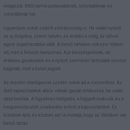
megérzik. Ettől természetesebbnek, nyitottabbnak és
vonzóbbnak hat.
Ugyanilyen sokat számít a kíváncsiság is. Ha valaki nyitott
az új dolgokra, szeret tanulni, és érdekli a világ, az idővel
egyre izgalmasabbá válik. A belső tartalom sokszor többet
ad, mint a felszíni benyomás. A jó beszélgetések, az
érdekes gondolatok és a nyitott szemlélet tartósabb nyomot
hagynak, mint a külső jegyek.
Az érzelmi intelligencia szintén sokat ad a vonzerőhöz. Az
átélt tapasztalatok akkor válnak igazán értékessé, ha valaki
tanul belőlük. A figyelmes hallgatás, a higgadt reakciók és a
kiegyensúlyozott viselkedés erősíti a kapcsolatokat. Ez
bizalmat épít, és közben azt is mutatja, hogy az illetőben van
belső tartás.