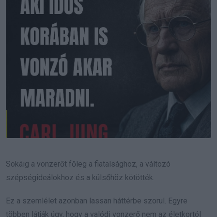
Sokáig a vonzerőt főleg a fiatalsághoz, a változó
szépségideálokhoz és a külsőhöz kötötték.
Ez a szemlélet azonban lassan háttérbe szorul. Egyre
többen látják úgy, hogy a valódi vonzerő nem az életkortól