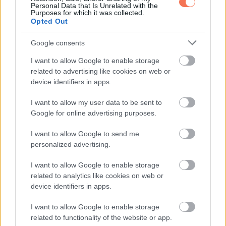
Ma, amikor a régi szépségideálokat egyre többen
Personal Data that Is Unrelated with the
Purposes for which it was collected.
kérdőjelezik meg, a vonzerőről is tágabb kép alakul ki. Már
Opted Out
nem csak a külső számít, hanem az is, mennyire van
összhangban valaki önmagával. Az a nő, aki ismeri magát,
Google consents
tiszteli a saját útját, és nyitott a fejlődésre, nem veszít a
I want to allow Google to enable storage
vonzerejéből az évek során, hanem új formát ad neki.
related to advertising like cookies on web or
device identifiers in apps.
A vonzerő tehát nem tűnik el az idővel. Inkább mélyebb,
I want to allow my user data to be sent to
erősebb és őszintébb lesz. Nem a trendek alakítják, hanem
Google for online advertising purposes.
az, ahogyan valaki él, fejlődik, és megmutatja magát a
I want to allow Google to send me
világnak.
personalized advertising.
I want to allow Google to enable storage
related to analytics like cookies on web or
device identifiers in apps.
Oszd meg ezt a posztot:
I want to allow Google to enable storage
related to functionality of the website or app.
Whatsapp
Reddit
Share