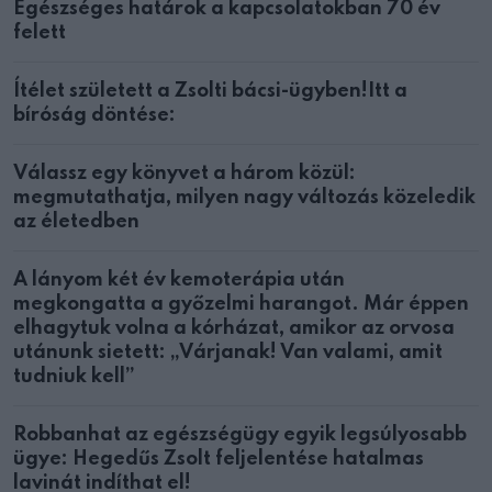
Egészséges határok a kapcsolatokban 70 év
felett
Ítélet született a Zsolti bácsi-ügyben!Itt a
bíróság döntése:
Válassz egy könyvet a három közül:
megmutathatja, milyen nagy változás közeledik
az életedben
A lányom két év kemoterápia után
megkongatta a győzelmi harangot. Már éppen
elhagytuk volna a kórházat, amikor az orvosa
utánunk sietett: „Várjanak! Van valami, amit
tudniuk kell”
Robbanhat az egészségügy egyik legsúlyosabb
ügye: Hegedűs Zsolt feljelentése hatalmas
lavinát indíthat el!