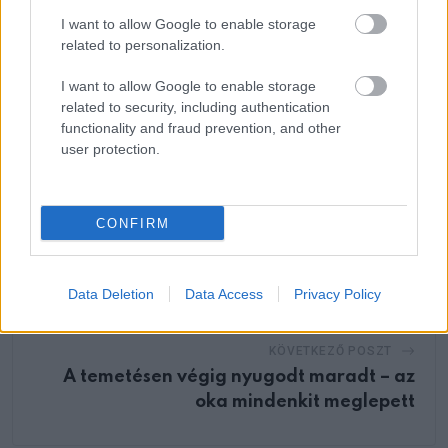
via
I want to allow Google to enable storage
Email
related to personalization.
I want to allow Google to enable storage
related to security, including authentication
functionality and fraud prevention, and other
ELŐZŐ POSZT
user protection.
„Diana hercegnőre emlékeztetett”:
Meghan Markle ritka pillanatokat oszt meg
4 éves kislányáról, Lilibetről
CONFIRM
Data Deletion
Data Access
Privacy Policy
KÖVETKEZŐ POSZT
A temetésen végig nyugodt maradt – az
oka mindenkit meglepett