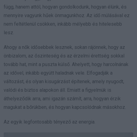
függ, hanem attól, hogyan gondolkodunk, hogyan élünk, és
mennyire vagyunk hűek önmagunkhoz. Az idő múlásával ez
nem feltétlenül csökken, inkább mélyebb és hitelesebb
lesz.
Ahogy a nők idősebbek lesznek, sokan rájönnek, hogy az
önbizalom, az őszinteség és az érzelmi érettség sokkal
tovább hat, mint a puszta külső. Ahelyett, hogy harcolnának
az idővel, inkább együtt haladnak vele. Elfogadják a
változást, és olyan kisugárzást építenek, amely nyugodt,
valódi és biztos alapokon áll. Emiatt a figyelmük is
áthelyeződik arra, ami igazán számít, arra, hogyan érzik
magukat a bőrükben, és hogyan kapcsolódnak másokhoz.
Az egyik legfontosabb tényező az energia.