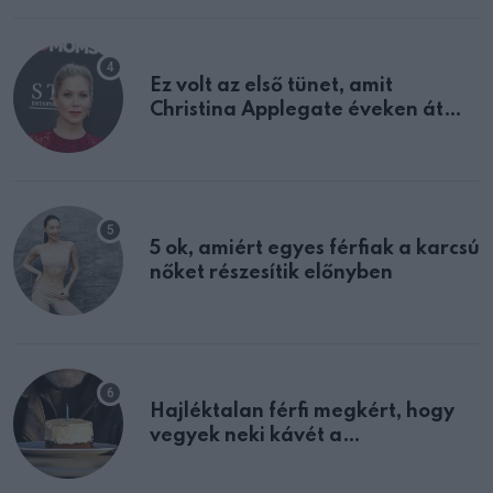
Ez volt az első tünet, amit
Christina Applegate éveken át
félreértett, pedig a szklerózis
multiplex egyértelmű jele volt
5 ok, amiért egyes férfiak a karcsú
nőket részesítik előnyben
Hajléktalan férfi megkért, hogy
vegyek neki kávét a
születésnapján – órákkal később
mellettem ült az első osztályon