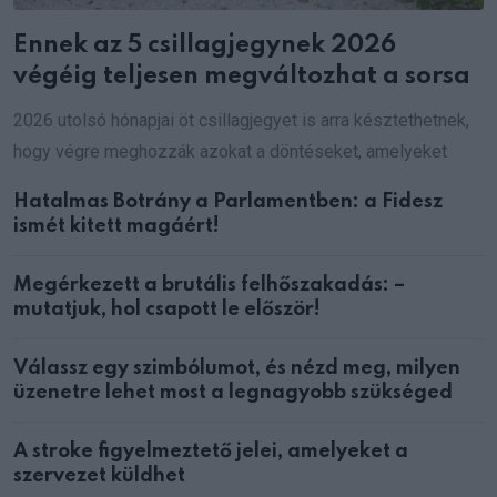
Ennek az 5 csillagjegynek 2026
végéig teljesen megváltozhat a sorsa
2026 utolsó hónapjai öt csillagjegyet is arra késztethetnek,
hogy végre meghozzák azokat a döntéseket, amelyeket
Hatalmas Botrány a Parlamentben: a Fidesz
ismét kitett magáért!
Megérkezett a brutális felhőszakadás: –
mutatjuk, hol csapott le először!
Válassz egy szimbólumot, és nézd meg, milyen
üzenetre lehet most a legnagyobb szükséged
A stroke figyelmeztető jelei, amelyeket a
szervezet küldhet