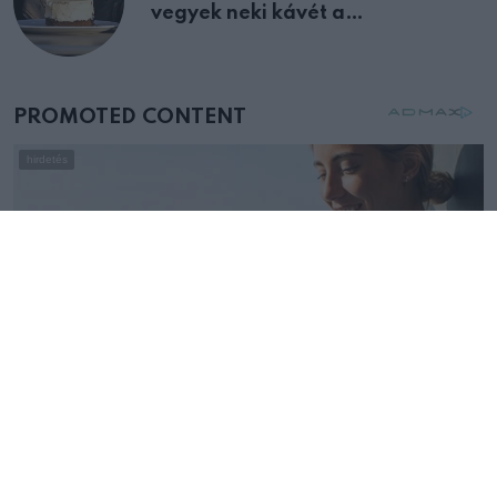
vegyek neki kávét a
születésnapján – órákkal később
mellettem ült az első osztályon