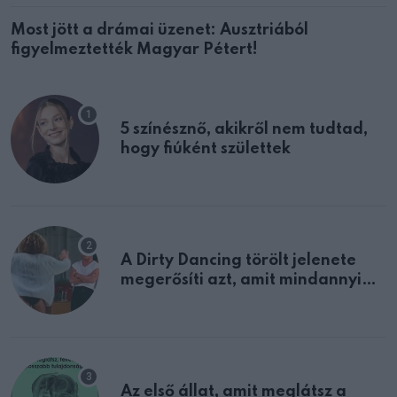
Most jött a drámai üzenet: Ausztriából
figyelmeztették Magyar Pétert!
5 színésznő, akikről nem tudtad,
hogy fiúként születtek
A Dirty Dancing törölt jelenete
megerősíti azt, amit mindannyian
sejtettünk
Az első állat, amit meglátsz a