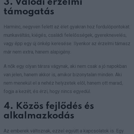
3. Valódi érzelmi
támogatás
Harminc, negyven felett az élet gyakran hoz fordulópontokat:
munkaváltás, kiégés, családi felelősségek, gyereknevelés,
vagy épp egy új önkép keresése. Ilyenkor az érzelmi támasz
már nem extra, hanem alapigény.
A nők egy olyan társra vágynak, aki nem csak a jó napokban
van jelen, hanem akkor is, amikor bizonytalan minden. Aki
nem menekül el a nehéz helyzetek elől, hanem ott marad,
fogja a kezét, és érzi, hogy nincs egyedül.
4. Közös fejlődés és
alkalmazkodás
Az emberek változnak, ezzel együtt a kapcsolatok is. Egy