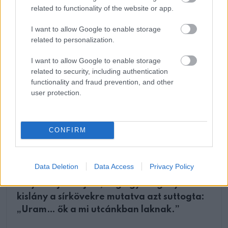
nap.
related to functionality of the website or app.
I want to allow Google to enable storage
related to personalization.
Oszd meg ezt a posztot:
I want to allow Google to enable storage
related to security, including authentication
functionality and fraud prevention, and other
Whatsapp
Reddit
Share
user protection.
via
Email
CONFIRM
ELŐZŐ POSZT
Data Deletion
Data Access
Privacy Policy
A gyászoló milliomos minden szombaton a
lányai sírjához járt, míg egy szegény
kislány a sírkövekre mutatva azt suttogta:
„Uram… ők a mi utcánkban laknak.”