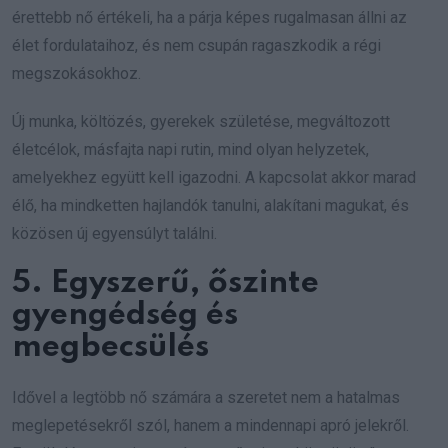
érettebb nő értékeli, ha a párja képes rugalmasan állni az
élet fordulataihoz, és nem csupán ragaszkodik a régi
megszokásokhoz.
Új munka, költözés, gyerekek születése, megváltozott
életcélok, másfajta napi rutin, mind olyan helyzetek,
amelyekhez együtt kell igazodni. A kapcsolat akkor marad
élő, ha mindketten hajlandók tanulni, alakítani magukat, és
közösen új egyensúlyt találni.
5. Egyszerű, őszinte
gyengédség és
megbecsülés
Idővel a legtöbb nő számára a szeretet nem a hatalmas
meglepetésekről szól, hanem a mindennapi apró jelekről.