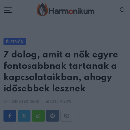
Skip
to
content
ÉLETMÓD
7 dolog, amit a nők egyre
fontosabbnak tartanak a
kapcsolataikban, ahogy
idősebbek lesznek
4 MINUTES READ
9230
VIEWS
Whatsapp
Reddit
Share
via