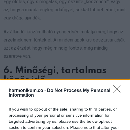
Egy ölelés, egy simogatás, egy őszinte „köszönöm”, vagy
az, hogy a másik tényleg odafigyel, sokkal többet érhet, mint
egy drága ajándék.
Az állandó, kiszámítható gyengédség mutatja meg, hogy az
érzelmek nem tűntek el. A mindennapok kis gesztusai adják
azt az érzést, hogy még mindig fontos, még mindig
szeretve van.
6. Minőségi, tartalmas
közös idő
harmonikum.co -
Do Not Process My Personal
A rohanó élet, a munka, a gyerekek, a teendők mellé egyre
Information
kevesebb igazi közös idő fér be. Épp ezért lesz
If you wish to opt-out of the sale, sharing to third parties, or
felértékelődve minden olyan pillanat, amikor tényleg
processing of your personal or sensitive information for
egymásra tudtok figyelni.
targeted advertising by us, please use the below opt-out
section to confirm your selection. Please note that after your