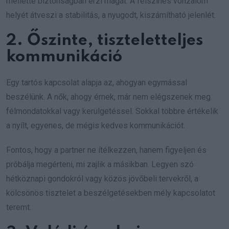
mellette biztonságban érzi magát. A felszínes vonzalom
helyét átveszi a stabilitás, a nyugodt, kiszámítható jelenlét.
2. Őszinte, tiszteletteljes
kommunikáció
Egy tartós kapcsolat alapja az, ahogyan egymással
beszélünk. A nők, ahogy érnek, már nem elégszenek meg
félmondatokkal vagy kerülgetéssel. Sokkal többre értékelik
a nyílt, egyenes, de mégis kedves kommunikációt.
Fontos, hogy a partner ne ítélkezzen, hanem figyeljen és
próbálja megérteni, mi zajlik a másikban. Legyen szó
hétköznapi gondokról vagy közös jövőbeli tervekről, a
kölcsönös tisztelet a beszélgetésekben mély kapcsolatot
teremt.