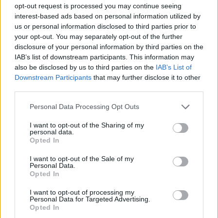
Nem feltétlenül nagy programokra van szükség. Egy
opt-out request is processed you may continue seeing
interest-based ads based on personal information utilized by
csendes kávé kettesben, egy beszélgetés vacsora után,
us or personal information disclosed to third parties prior to
egy közös séta vagy egy rövid kiruccanás már elég lehet
your opt-out. You may separately opt-out of the further
ahhoz, hogy közelebb kerüljetek egymáshoz. A lényeg, hogy
disclosure of your personal information by third parties on the
IAB’s list of downstream participants. This information may
jelen legyetek egymásnak, ne csak egymás mellett.
also be disclosed by us to third parties on the
IAB’s List of
Downstream Participants
that may further disclose it to other
7. Kölcsönös tisztelet és
third parties.
megértés
Please note that this website/app uses one or more Google
Personal Data Processing Opt Outs
services and may gather and store information including but
A tisztelet minden életkorban fontos, de ahogy a nők
not limited to your visit or usage behaviour. You may click to
I want to opt-out of the Sharing of my
personal data.
grant or deny consent to Google and its third-party tags to
idősebbek lesznek, egyre kevésbé engednek belőle. Már
Opted In
use your data for below specified purposes in below Google
nem fér bele egy olyan kapcsolat, ahol a véleményüket
consent section.
I want to opt-out of the Sale of my
semmibe veszik, vagy ahol állandóan magyarázkodniuk kell
Personal Data.
Opted In
saját döntéseik miatt.
I want to opt-out of processing my
Personal Data for Targeted Advertising.
Arra vágynak, hogy a párjuk partnerként tekintsen rájuk,
Opted In
elismerje az álmaikat, figyelembe vegye a határaikat. Amikor