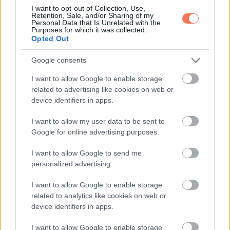
I want to opt-out of Collection, Use,
a szeretet mellé kölcsönös tisztelet és megértés társul, a
Retention, Sale, and/or Sharing of my
Personal Data that Is Unrelated with the
kapcsolat társakká formál két embert, és ebből születhet
Purposes for which it was collected.
Opted Out
hosszú távú, harmonikus együttlét.
Google consents
Záró gondolatok
I want to allow Google to enable storage
related to advertising like cookies on web or
Az igazi szerelem nem a tökéletességről szól, hanem a
device identifiers in apps.
békéről, a bizalomról és a hűségről. Ahogy a nők érnek,
egyre kevésbé keresik az „ideális” embert, és egyre inkább
I want to allow my user data to be sent to
Google for online advertising purposes.
azt értékelik, aki mellett önmaguk lehetnek, és akivel a
hétköznapok is szépek.
I want to allow Google to send me
personalized advertising.
A valódi kapcsolatok nem kopnak el az idővel, hanem
I want to allow Google to enable storage
mélyebbé válnak, ha mindketten nyitottak a megértésre. A
related to analytics like cookies on web or
hiteles, őszinte kapcsolatok lényege éppen ez: nem a
device identifiers in apps.
látványos csodák, hanem az, hogy jó együtt lenni, nap mint
I want to allow Google to enable storage