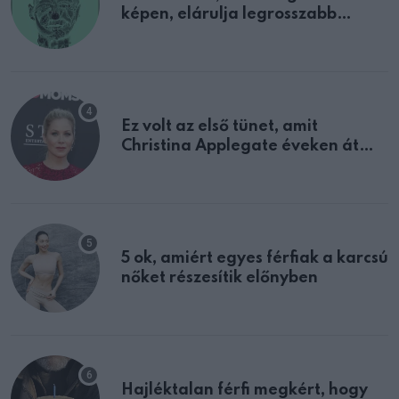
képen, elárulja legrosszabb
tulajdonságodat
Ez volt az első tünet, amit
Christina Applegate éveken át
félreértett, pedig a szklerózis
multiplex egyértelmű jele volt
5 ok, amiért egyes férfiak a karcsú
nőket részesítik előnyben
Hajléktalan férfi megkért, hogy