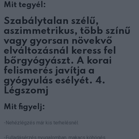
Mit tegyél:
Szabálytalan szélű,
aszimmetrikus, több színű
vagy gyorsan növekvő
elváltozásnál keress fel
bőrgyógyászt. A korai
felismerés javítja a
gyógyulás esélyét. 4.
Légszomj
Mit figyelj:
-Nehézlégzés már kis terhelésnél.
-Fulladásérzés nyugalomban, makacs köhögés.