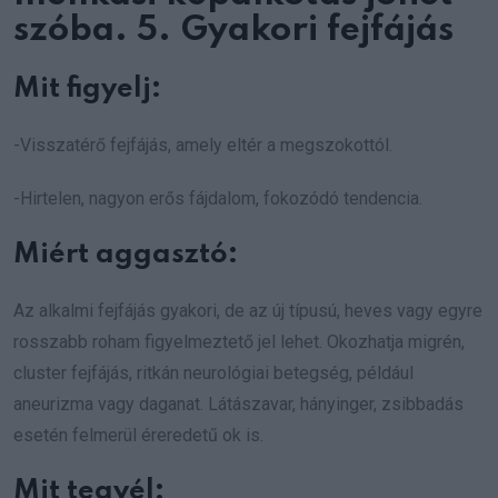
szóba. 5. Gyakori fejfájás
Mit figyelj:
-Visszatérő fejfájás, amely eltér a megszokottól.
-Hirtelen, nagyon erős fájdalom, fokozódó tendencia.
Miért aggasztó:
Az alkalmi fejfájás gyakori, de az új típusú, heves vagy egyre
rosszabb roham figyelmeztető jel lehet. Okozhatja migrén,
cluster fejfájás, ritkán neurológiai betegség, például
aneurizma vagy daganat. Látászavar, hányinger, zsibbadás
esetén felmerül éreredetű ok is.
Mit tegyél: