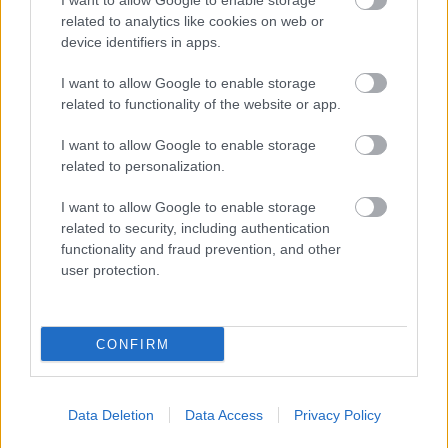
I want to allow Google to enable storage
például gyors séta, biciklizés vagy úszás.
related to analytics like cookies on web or
device identifiers in apps.
-Erősítő edzés heti két nap, saját testsúlyos vagy súlyzós
I want to allow Google to enable storage
gyakorlatokkal.
related to functionality of the website or app.
-Maradj aktív napközben is, lépcsőzz, sétálj rövid távokon.
I want to allow Google to enable storage
related to personalization.
3.Adj esélyt a jó alvásnak
I want to allow Google to enable storage
related to security, including authentication
functionality and fraud prevention, and other
Miért fontos:
user protection.
A minőségi alvás erősíti az immunrendszert, javítja a
hangulatot és a gondolkodást, csökkenti a krónikus
CONFIRM
betegségek kockázatát.
Tippek:
Data Deletion
Data Access
Privacy Policy