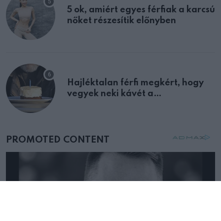
5 ok, amiért egyes férfiak a karcsú
nőket részesítik előnyben
Hajléktalan férfi megkért, hogy
vegyek neki kávét a
születésnapján – órákkal később
mellettem ült az első osztályon