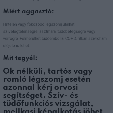
Miért aggasztó:
Hirtelen vagy fokozódó légszomj utalhat
szívelégtelenségre, asztmára, tüdőbetegségre vagy
vérrögre. Felmerülhet tüdőembólia, COPD, ritkán szívroham
előjele is lehet.
Mit tegyél:
Ok nélküli, tartós vagy
romló légszomj esetén
azonnal kérj orvosi
segítséget. Szív- és
tüdőfunkciós vizsgálat,
mellkasi képalkotás jöhet