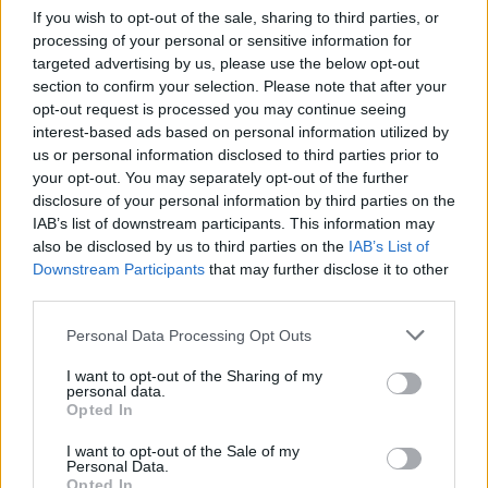
If you wish to opt-out of the sale, sharing to third parties, or
-Táplálkozz kiegyensúlyozottan
processing of your personal or sensitive information for
targeted advertising by us, please use the below opt-out
section to confirm your selection. Please note that after your
opt-out request is processed you may continue seeing
Miért fontos:
interest-based ads based on personal information utilized by
us or personal information disclosed to third parties prior to
A jó étrend védi a szívet, segít a testsúlyban és csökkenti a
your opt-out. You may separately opt-out of the further
disclosure of your personal information by third parties on the
cukorbetegség, magas vérnyomás, elhízás és bizonyos
IAB’s list of downstream participants. This information may
daganatok kockázatát.
also be disclosed by us to third parties on the
IAB’s List of
Downstream Participants
that may further disclose it to other
Tippek:
third parties.
Please note that this website/app uses one or more Google
Personal Data Processing Opt Outs
-Egyél sok zöldséget és gyümölcsöt, napi legalább öt
services and may gather and store information including but
not limited to your visit or usage behaviour. You may click to
I want to opt-out of the Sharing of my
adagot.
personal data.
grant or deny consent to Google and its third-party tags to
Opted In
use your data for below specified purposes in below Google
-Részesítsd előnyben a teljes kiőrlésű gabonákat, például
consent section.
I want to opt-out of the Sale of my
zab, barna rizs, quinoa.
Personal Data.
Opted In