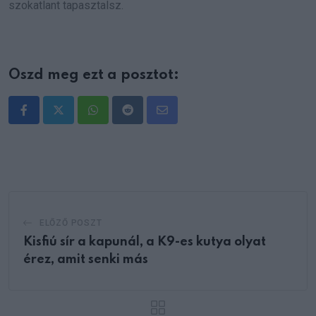
szokatlant tapasztalsz.
Oszd meg ezt a posztot:
Whatsapp
Reddit
Share
via
Email
ELŐZŐ POSZT
Kisfiú sír a kapunál, a K9-es kutya olyat
érez, amit senki más