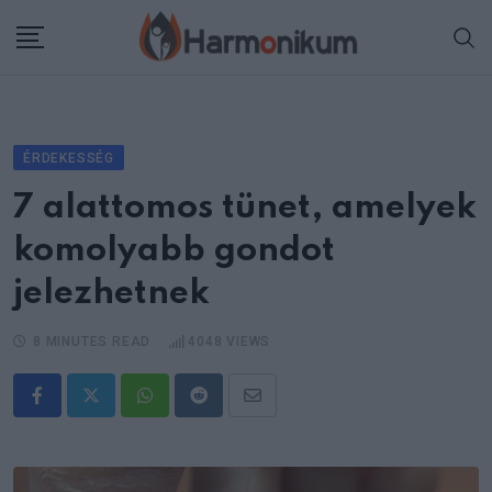
Skip
to
content
ÉRDEKESSÉG
7 alattomos tünet, amelyek
komolyabb gondot
jelezhetnek
8 MINUTES READ
4048
VIEWS
Whatsapp
Reddit
Share
via
Email