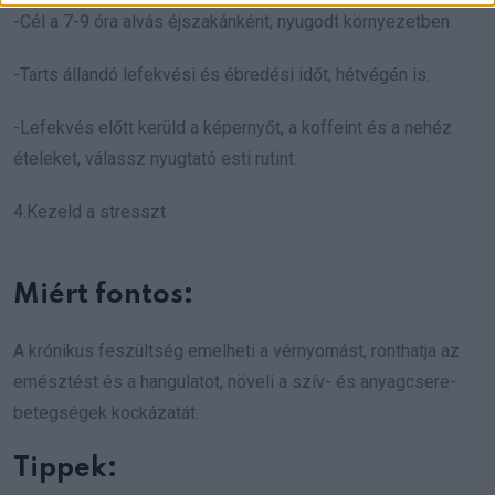
-Cél a 7-9 óra alvás éjszakánként, nyugodt környezetben.
-Tarts állandó lefekvési és ébredési időt, hétvégén is.
-Lefekvés előtt kerüld a képernyőt, a koffeint és a nehéz
ételeket, válassz nyugtató esti rutint.
4.Kezeld a stresszt
Miért fontos:
A krónikus feszültség emelheti a vérnyomást, ronthatja az
emésztést és a hangulatot, növeli a szív- és anyagcsere-
betegségek kockázatát.
Tippek: