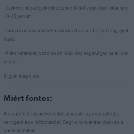
-Gyakorolj légzőgyakorlatot, meditációt vagy jógát, akár napi
10-15 percet.
-Tarts rövid szüneteket munka közben, állj fel, mozogj, igyál
vizet.
-Állíts határokat, oszd be az időd, kérj segítséget, ha túl sok
a teher.
5.Igyál elég vizet
Miért fontos:
A megfelelő folyadékbevitel támogatja az emésztést, a
keringést és a hőháztartást. Segít a koncentrációban és a
bőr állapotában.