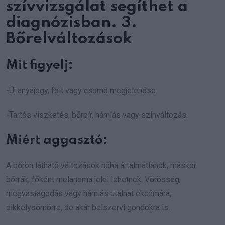
szívvizsgálat segíthet a
diagnózisban. 3.
Bőrelváltozások
Mit figyelj:
-Új anyajegy, folt vagy csomó megjelenése.
-Tartós viszketés, bőrpír, hámlás vagy színváltozás.
Miért aggasztó:
A bőrön látható változások néha ártalmatlanok, máskor
bőrrák, főként melanoma jelei lehetnek. Vörösség,
megvastagodás vagy hámlás utalhat ekcémára,
pikkelysömörre, de akár belszervi gondokra is.