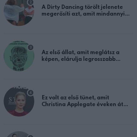
A Dirty Dancing törölt jelenete
megerősíti azt, amit mindannyian
sejtettünk
Az első állat, amit meglátsz a
képen, elárulja legrosszabb
tulajdonságodat
Ez volt az első tünet, amit
Christina Applegate éveken át
félreértett, pedig a szklerózis
multiplex egyértelmű jele volt