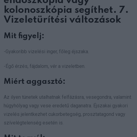
endoszkópia vagy
kolonoszkópia segíthet. 7.
Vizeletürítési változások
Mit figyelj:
-Gyakoribb vizelési inger, főleg éjszaka.
-Égő érzés, fájdalom, vér a vizeletben.
Miért aggasztó:
Az ilyen tünetek utalhatnak felfázásra, vesegondra, valamint
húgyhólyag vagy vese eredetű daganatra. Éjszakai gyakori
vizelés jelentkezhet cukorbetegség, prosztatagond vagy
szívelégtelenség esetén is.