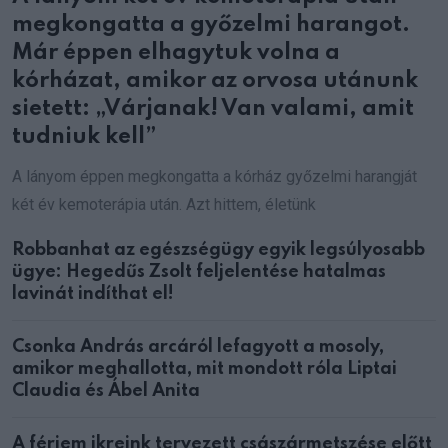
megkongatta a győzelmi harangot.
Már éppen elhagytuk volna a
kórházat, amikor az orvosa utánunk
sietett: „Várjanak! Van valami, amit
tudniuk kell”
A lányom éppen megkongatta a kórház győzelmi harangját
két év kemoterápia után. Azt hittem, életünk
Robbanhat az egészségügy egyik legsúlyosabb
ügye: Hegedűs Zsolt feljelentése hatalmas
lavinát indíthat el!
Csonka András arcáról lefagyott a mosoly,
amikor meghallotta, mit mondott róla Liptai
Claudia és Ábel Anita
A férjem ikreink tervezett császármetszése előtt