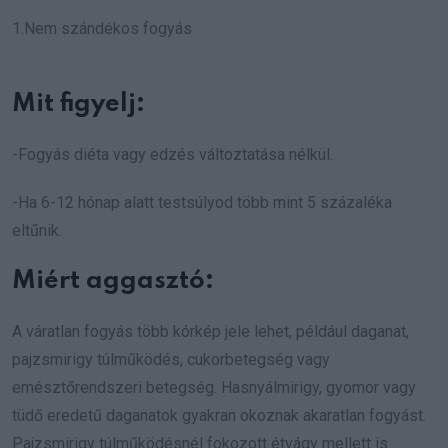
1.Nem szándékos fogyás
Mit figyelj:
-Fogyás diéta vagy edzés változtatása nélkül.
-Ha 6-12 hónap alatt testsúlyod több mint 5 százaléka
eltűnik.
Miért aggasztó:
A váratlan fogyás több kórkép jele lehet, például daganat,
pajzsmirigy túlműködés, cukorbetegség vagy
emésztőrendszeri betegség. Hasnyálmirigy, gyomor vagy
tüdő eredetű daganatok gyakran okoznak akaratlan fogyást.
Pajzsmirigy túlműködésnél fokozott étvágy mellett is