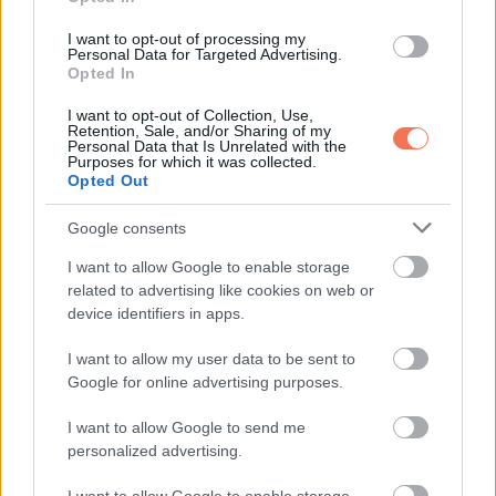
-Fogd vissza a feldolgozott ételeket, a hozzáadott cukrot, a
I want to opt-out of processing my
Personal Data for Targeted Advertising.
transzzsírokat és a túl sok sót.
Opted In
-Válassz egészséges zsírokat, például olívaolaj, avokádó,
I want to opt-out of Collection, Use,
Retention, Sale, and/or Sharing of my
olajos magvak.
Personal Data that Is Unrelated with the
Purposes for which it was collected.
Opted Out
2.Mozogj rendszeresen
Google consents
I want to allow Google to enable storage
Miért fontos:
related to advertising like cookies on web or
device identifiers in apps.
A rendszeres mozgás javítja a szív és az erek állapotát, őrzi
I want to allow my user data to be sent to
az izomerőt és a csontsűrűséget, csökkenti a stresszt.
Google for online advertising purposes.
Tippek:
I want to allow Google to send me
personalized advertising.
-Hetente legalább 150 perc közepes intenzitású mozgás,