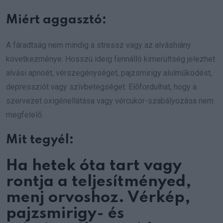
Miért aggasztó:
A fáradtság nem mindig a stressz vagy az alváshiány
következménye. Hosszú ideig fennálló kimerültség jelezhet
alvási apnoét, vérszegénységet, pajzsmirigy alulműködést,
depressziót vagy szívbetegséget. Előfordulhat, hogy a
szervezet oxigénellátása vagy vércukor-szabályozása nem
megfelelő.
Mit tegyél:
Ha hetek óta tart vagy
rontja a teljesítményed,
menj orvoshoz. Vérkép,
pajzsmirigy- és