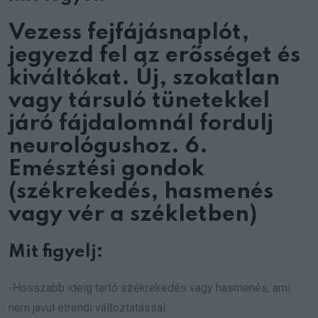
Vezess fejfájásnaplót,
jegyezd fel az erősséget és
kiváltókat. Új, szokatlan
vagy társuló tünetekkel
járó fájdalomnál fordulj
neurológushoz. 6.
Emésztési gondok
(székrekedés, hasmenés
vagy vér a székletben)
Mit figyelj:
-Hosszabb ideig tartó székrekedés vagy hasmenés, ami
nem javul étrendi változtatással.