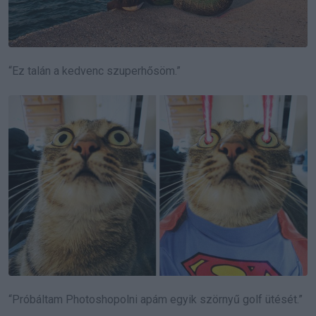
“Ez talán a kedvenc szuperhősöm.”
“Próbáltam Photoshopolni apám egyik szörnyű golf ütését.”