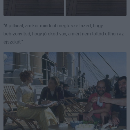
“A pillanat, amikor mindent megteszel azért, hogy
bebizonyítsd, hogy jó okod van, amiért nem töltöd otthon az
éjszakát.”