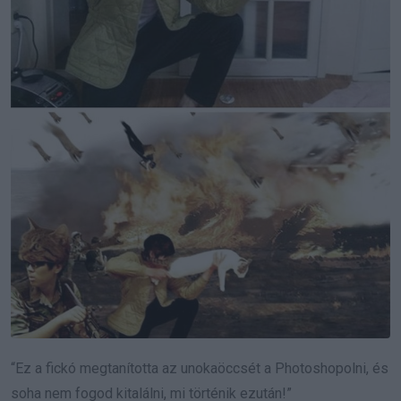
“Ez a fickó megtanította az unokaöccsét a Photoshopolni, és
soha nem fogod kitalálni, mi történik ezután!”