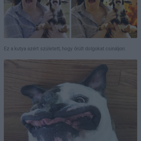
Ez a kutya azért született, hogy őrült dolgokat csináljon: