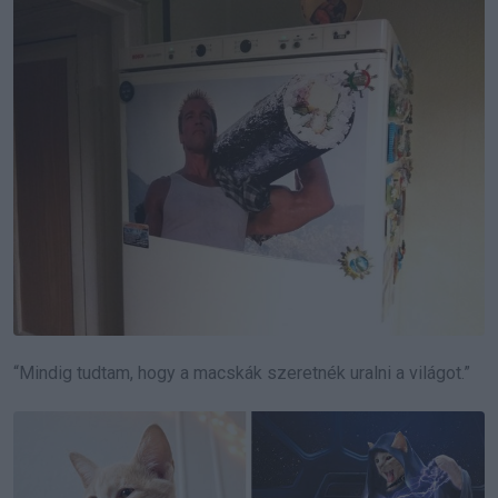
“Mindig tudtam, hogy a macskák szeretnék uralni a világot.”