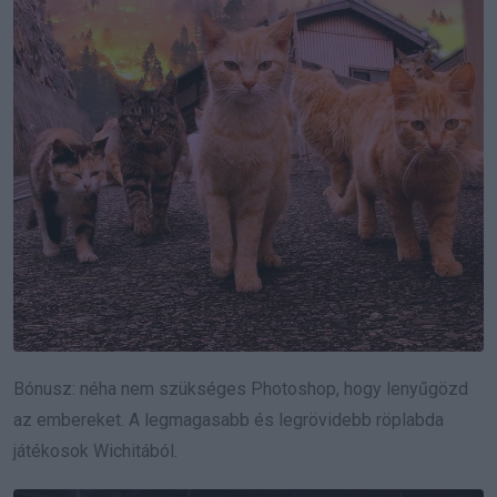
Bónusz: néha nem szükséges Photoshop, hogy lenyűgözd
az embereket. A legmagasabb és legrövidebb röplabda
játékosok Wichitából.