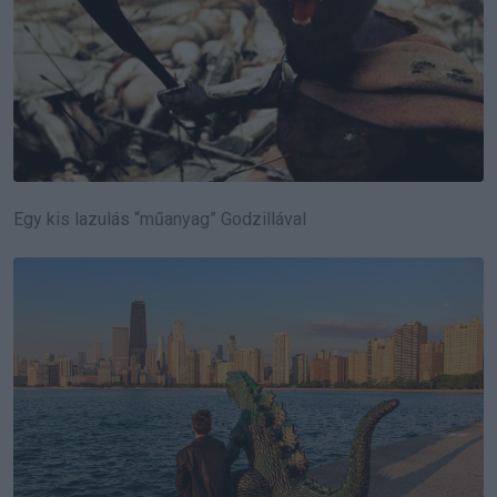
Egy kis lazulás “műanyag” Godzillával