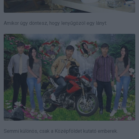
Amikor úgy döntesz, hogy lenyűgözöl egy lányt:
Semmi különös, csak a Középföldet kutató emberek.