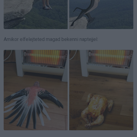
Amikor elfelejteted magad bekenni naptejjel: