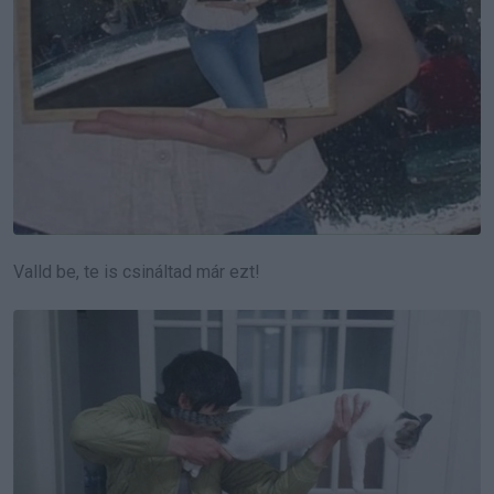
Valld be, te is csináltad már ezt!