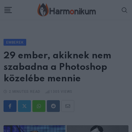
Skip
to
content
EMBEREK
29 ember, akiknek nem
szabadna a Photoshop
közelébe mennie
2 MINUTES READ
1305
VIEWS
Whatsapp
Reddit
Share
via
Email