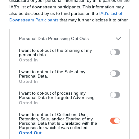
disclosure of your personal information by third parties on the
IAB’s list of downstream participants. This information may
also be disclosed by us to third parties on the
IAB’s List of
Downstream Participants
that may further disclose it to other
third parties.
Tehát ez rejtőzik a csőr mögött…
Please note that this website/app uses one or more Google
Personal Data Processing Opt Outs
services and may gather and store information including but
not limited to your visit or usage behaviour. You may click to
I want to opt-out of the Sharing of my
personal data.
grant or deny consent to Google and its third-party tags to
Opted In
use your data for below specified purposes in below Google
consent section.
I want to opt-out of the Sale of my
Personal Data.
Opted In
I want to opt-out of processing my
Personal Data for Targeted Advertising.
Opted In
I want to opt-out of Collection, Use,
Retention, Sale, and/or Sharing of my
Personal Data that Is Unrelated with the
Purposes for which it was collected.
Opted Out