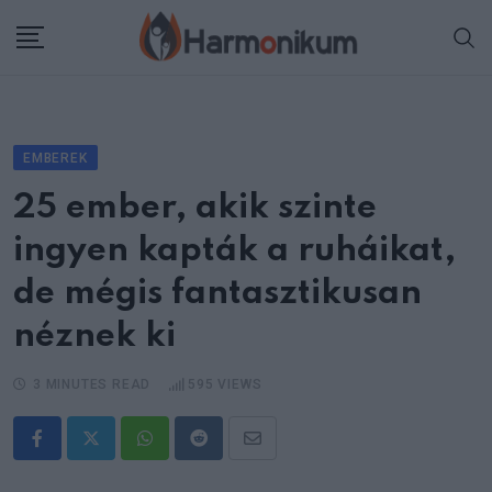
Skip
to
content
EMBEREK
25 ember, akik szinte
ingyen kapták a ruháikat,
de mégis fantasztikusan
néznek ki
3 MINUTES READ
595
VIEWS
Whatsapp
Reddit
Share
via