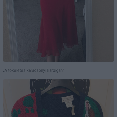
„A tökéletes karácsonyi kardigán”