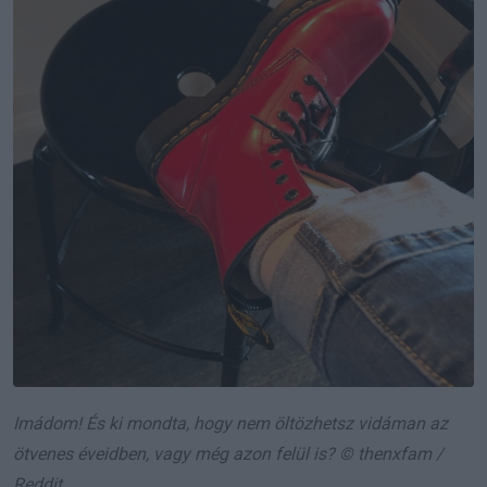
Imádom! És ki mondta, hogy nem öltözhetsz vidáman az
ötvenes éveidben, vagy még azon felül is? © thenxfam /
Reddit