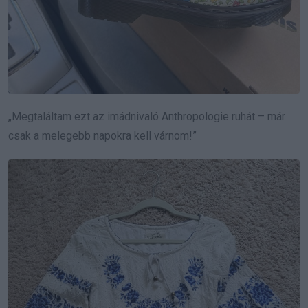
„Megtaláltam ezt az imádnivaló Anthropologie ruhát – már
csak a melegebb napokra kell várnom!”