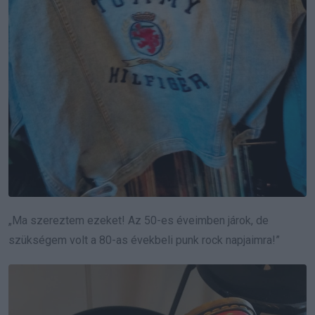
„Ma szereztem ezeket! Az 50-es éveimben járok, de
szükségem volt a 80-as évekbeli punk rock napjaimra!”