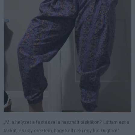
„Mi a helyzet a festéssel a használt táskákon? Láttam ezt a
táskát, és úgy éreztem, hogy kell neki egy kis Dugtrio!”