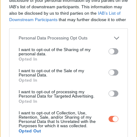
disclosure of your personal information by third parties on the
IAB’s list of downstream participants. This information may
also be disclosed by us to third parties on the
IAB’s List of
Downstream Participants
that may further disclose it to other
third parties.
Please note that this website/app uses one or more Google
Personal Data Processing Opt Outs
services and may gather and store information including but
not limited to your visit or usage behaviour. You may click to
I want to opt-out of the Sharing of my
personal data.
grant or deny consent to Google and its third-party tags to
Opted In
use your data for below specified purposes in below Google
consent section.
I want to opt-out of the Sale of my
Personal Data.
Opted In
I want to opt-out of processing my
Personal Data for Targeted Advertising.
Opted In
I want to opt-out of Collection, Use,
Retention, Sale, and/or Sharing of my
Personal Data that Is Unrelated with the
Purposes for which it was collected.
Opted Out