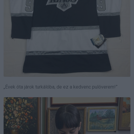
„Évek óta járok turkálóba, de ez a kedvenc pulóverem!”