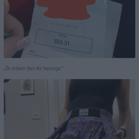
„Én lettem Bel-Air hercege.”