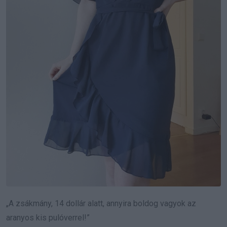
„A zsákmány, 14 dollár alatt, annyira boldog vagyok az
aranyos kis pulóverrel!”