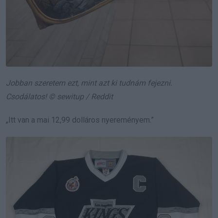
Jobban szeretem ezt, mint azt ki tudnám fejezni.
Csodálatos! © sewitup / Reddit
„Itt van a mai 12,99 dolláros nyereményem.”