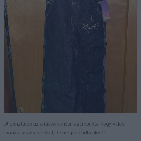
„A pénztáros az antikváriumban azt mondta, hogy valaki
rosszul árazta be őket, de mégis eladta őket!”