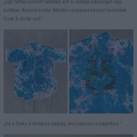
„Egy héttel ezelőtt találtam ezt a vintage partyinget egy
boltban. Annyira király! Minden részletet kézzel festettek.
Csak 6 dollár volt.”
„Ez a funky 6 dolláros nadrág, ami passzol a hajamhoz.”