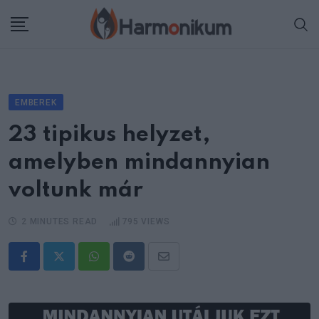
Skip
to
content
EMBEREK
23 tipikus helyzet,
amelyben mindannyian
voltunk már
2 MINUTES READ
795
VIEWS
Whatsapp
Reddit
Share
via
Email