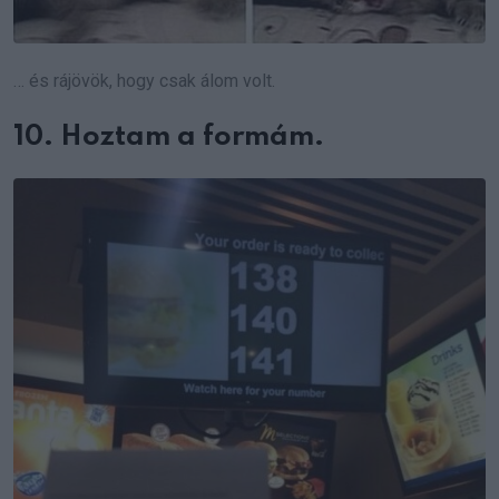
… és rájövök, hogy csak álom volt.
10. Hoztam a formám.