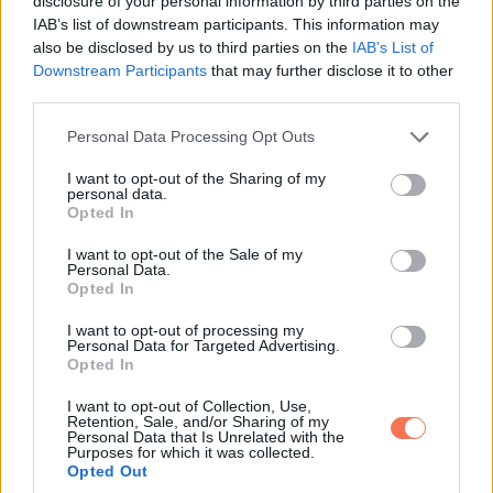
disclosure of your personal information by third parties on the
IAB’s list of downstream participants. This information may
Ilyen az igaz szerelem
also be disclosed by us to third parties on the
IAB’s List of
Downstream Participants
that may further disclose it to other
12. Saját pólók száma: 70. Pólók,
third parties.
amiket viselek: 10. Pólók, amiket
Please note that this website/app uses one or more Google
Personal Data Processing Opt Outs
ki fogok dobni: 0.
services and may gather and store information including but
not limited to your visit or usage behaviour. You may click to
I want to opt-out of the Sharing of my
personal data.
grant or deny consent to Google and its third-party tags to
Opted In
use your data for below specified purposes in below Google
consent section.
I want to opt-out of the Sale of my
Personal Data.
Opted In
I want to opt-out of processing my
Personal Data for Targeted Advertising.
Opted In
I want to opt-out of Collection, Use,
Retention, Sale, and/or Sharing of my
Personal Data that Is Unrelated with the
Purposes for which it was collected.
Opted Out