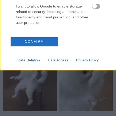
Ez egy csapda.
I want to allow Google to enable storage
related to security, including authentication
14. Amikor volt egy nem fogadott
functionality and fraud prevention, and other
hívásod, és visszahívod
user protection.
0,44734563 másodperccel
később, és nem veszi fel:
CONFIRM
Data Deletion
Data Access
Privacy Policy