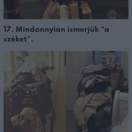
17. Mindannyian ismerjük “a
széket”.