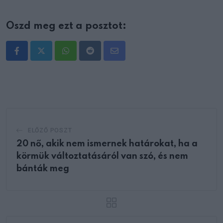
Oszd meg ezt a posztot:
Whatsapp
Reddit
Share
via
Email
ELŐZŐ POSZT
20 nő, akik nem ismernek határokat, ha a
körmük változtatásáról van szó, és nem
bánták meg