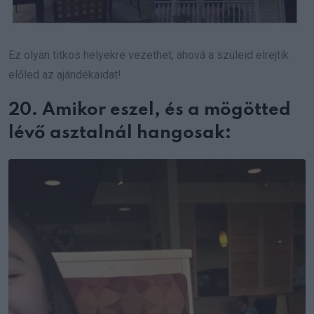
Ez olyan titkos helyekre vezethet, ahová a szüleid elrejtik
előled az ajándékaidat!
20. Amikor eszel, és a mögötted
lévő asztalnál hangosak: