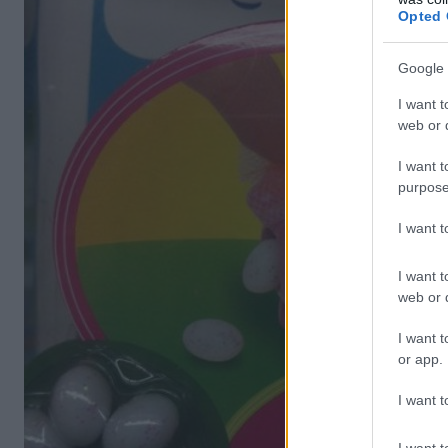
Opted 
Google 
I want t
web or d
I want t
purpose
I want 
I want t
web or d
I want t
or app.
I want t
I want t