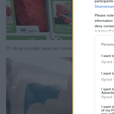
participants
Downstream 
Please note
information 
deny consent
in below Go
Persona
20. Ahogy mondják, senki sem tökéletes.
I want t
Opted 
I want t
Opted 
I want 
Advertis
Opted 
I want t
of my P
was col