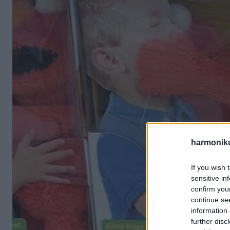
harmonik
If you wish 
sensitive in
confirm you
continue se
information 
further disc