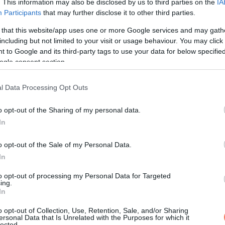
. This information may also be disclosed by us to third parties on the
IA
Participants
that may further disclose it to other third parties.
 that this website/app uses one or more Google services and may gath
including but not limited to your visit or usage behaviour. You may click 
 to Google and its third-party tags to use your data for below specifi
ogle consent section.
l Data Processing Opt Outs
o opt-out of the Sharing of my personal data.
In
o opt-out of the Sale of my Personal Data.
In
to opt-out of processing my Personal Data for Targeted
ing.
In
o opt-out of Collection, Use, Retention, Sale, and/or Sharing
ersonal Data that Is Unrelated with the Purposes for which it
lected.