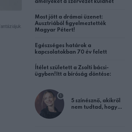
amelyeket a szervezet küldhet
Most jött a drámai üzenet:
Ausztriából figyelmeztették
antáziájuk.
Magyar Pétert!
Egészséges határok a
kapcsolatokban 70 év felett
Ítélet született a Zsolti bácsi-
ügyben!Itt a bíróság döntése:
5 színésznő, akikről
nem tudtad, hogy
fiúként születtek