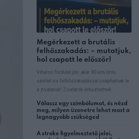
Megérkezett a brutális
felhőszakadás: – mutatjuk,
hol csapott le először!
Viharos fordulat jön: akár 90 km/órás
széllel és felhőszakadással csaphatnak le
a zivatarok! Zivatarok érkezhetnek
Válassz egy szimbólumot, és nézd
meg, milyen üzenetre lehet most a
legnagyobb szükséged
A stroke figyelmeztető jelei,