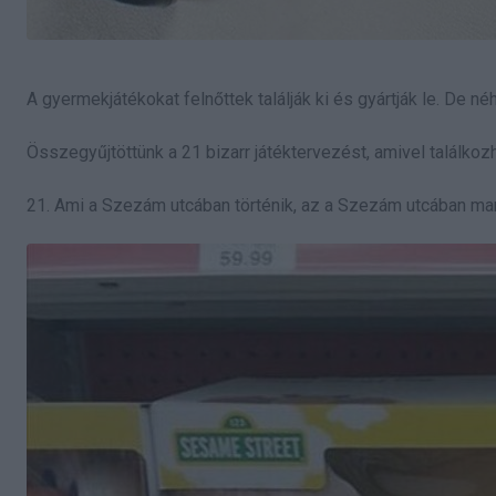
A gyermekjátékokat felnőttek találják ki és gyártják le. De 
Összegyűjtöttünk a 21 bizarr játéktervezést, amivel találkoz
21. Ami a Szezám utcában történik, az a Szezám utcában ma