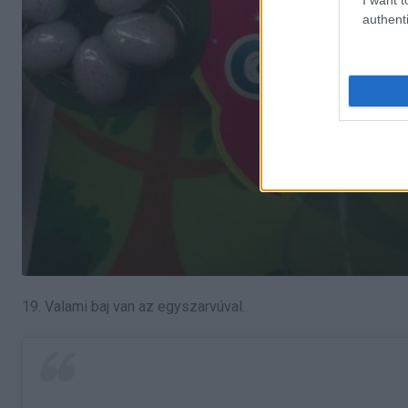
authenti
19. Valami baj van az egyszarvúval.