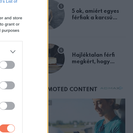
B’s List of
egyértelmű jele volt
5 ok, amiért egyes
férfiak a karcsú
er and store
to grant or
nőket részesítik
ed purposes
előnyben
Hajléktalan férfi
megkért, hogy
vegyek neki kávét a
születésnapján –
órákkal később
mellettem ült az első
osztályon