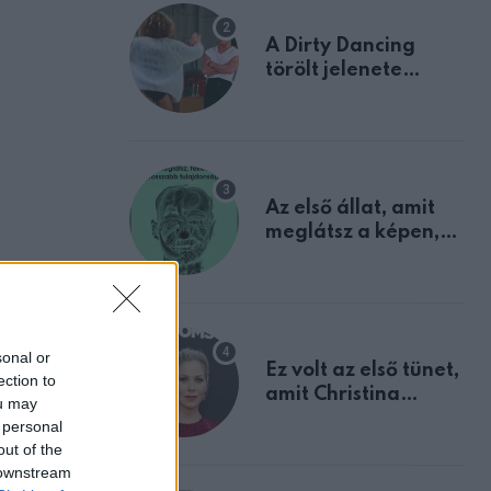
A Dirty Dancing
törölt jelenete
megerősíti azt, amit
mindannyian
sejtettünk
Az első állat, amit
meglátsz a képen,
elárulja legrosszabb
tulajdonságodat
sonal or
Ez volt az első tünet,
ection to
amit Christina
ou may
Applegate éveken
 personal
át félreértett, pedig
out of the
a szklerózis
 downstream
multiplex