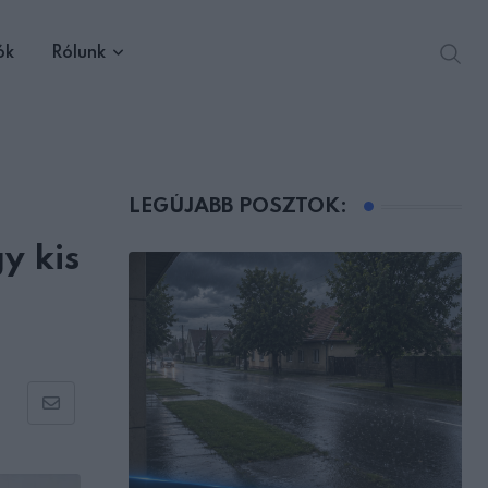
ók
Rólunk
LEGÚJABB POSZTOK:
y kis
Share
via
Email