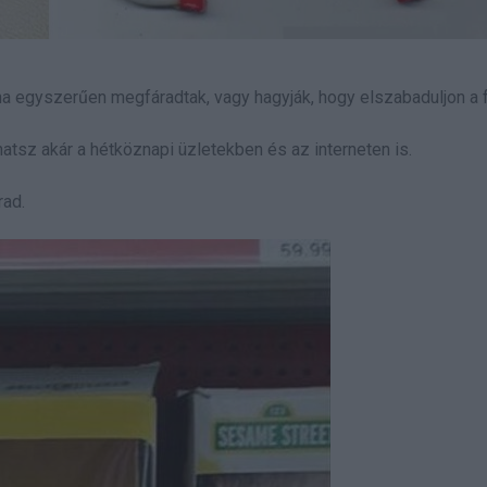
néha egyszerűen megfáradtak, vagy hagyják, hogy elszabaduljon a f
hatsz akár a hétköznapi üzletekben és az interneten is.
rad.