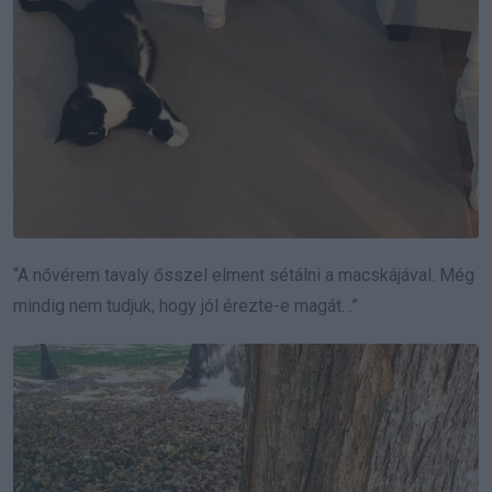
“A nővérem tavaly ősszel elment sétálni a macskájával. Még
mindig nem tudjuk, hogy jól érezte-e magát…”