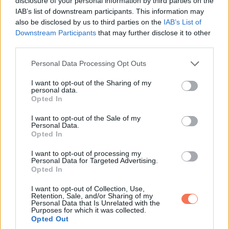
disclosure of your personal information by third parties on the
IAB’s list of downstream participants. This information may
also be disclosed by us to third parties on the
IAB’s List of
Downstream Participants
that may further disclose it to other
third parties.
Please note that this website/app uses one or more Google
Personal Data Processing Opt Outs
services and may gather and store information including but
not limited to your visit or usage behaviour. You may click to
I want to opt-out of the Sharing of my
personal data.
grant or deny consent to Google and its third-party tags to
Opted In
use your data for below specified purposes in below Google
consent section.
I want to opt-out of the Sale of my
Personal Data.
Opted In
I want to opt-out of processing my
Personal Data for Targeted Advertising.
Opted In
Ezért nem jött vissza Jézus… nem fog felkelni, amíg a
I want to opt-out of Collection, Use,
Retention, Sale, and/or Sharing of my
macska az ölében van.
Personal Data that Is Unrelated with the
Purposes for which it was collected.
Opted Out