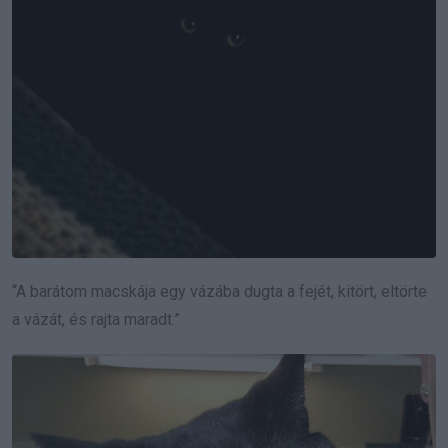
“A barátom macskája egy vázába dugta a fejét, kitört, eltörte
a vázát, és rajta maradt.”