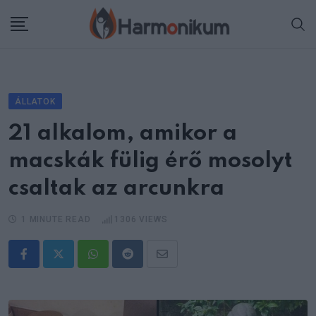
Skip
to
content
ÁLLATOK
21 alkalom, amikor a
macskák fülig érő mosolyt
csaltak az arcunkra
1 MINUTE READ
1306
VIEWS
Whatsapp
Reddit
Share
via
Email