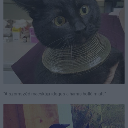
“A szomszéd macskája ideges a hamis holló miatt.”