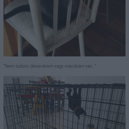
“Nem tudom, denevérem vagy macskám van…”