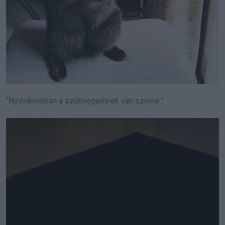
“Nyilvánvalóan a szőnyegemnek van szeme.”