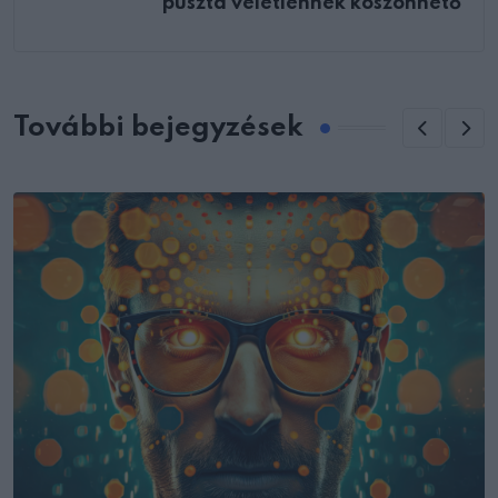
puszta véletlennek köszönhető
További bejegyzések