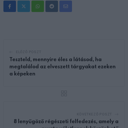
Whatsapp
Reddit
Share
via
Email
ELŐZŐ POSZT
Teszteld, mennyire éles a látásod, ha
megtalálod az elveszett tárgyakat ezeken
a képeken
KÖVETKEZŐ POSZT
8 lenyűgöző régészeti felfedezés, amely a