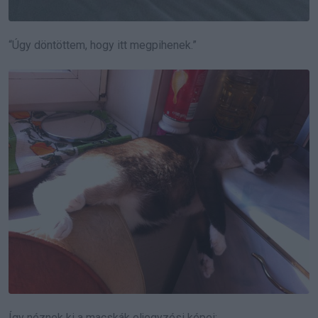
“Úgy döntöttem, hogy itt megpihenek.”
Így néznek ki a macskák eljegyzési képei: