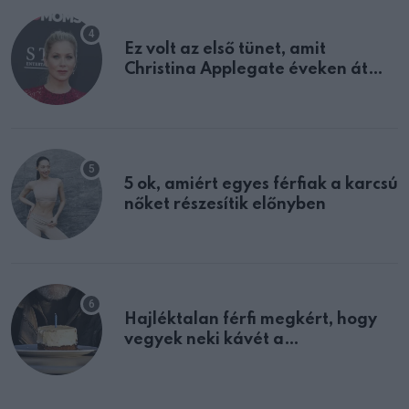
Ez volt az első tünet, amit
Christina Applegate éveken át
félreértett, pedig a szklerózis
multiplex egyértelmű jele volt
5 ok, amiért egyes férfiak a karcsú
nőket részesítik előnyben
Hajléktalan férfi megkért, hogy
vegyek neki kávét a
születésnapján – órákkal később
mellettem ült az első osztályon