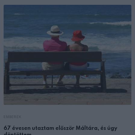
EMBEREK
67 évesen utaztam először Máltára, és úgy
döntöttem,