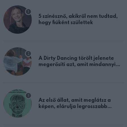
5 színésznő, akikről nem tudtad,
hogy fiúként születtek
A Dirty Dancing törölt jelenete
megerősíti azt, amit mindannyian
sejtettünk
Az első állat, amit meglátsz a
képen, elárulja legrosszabb
tulajdonságodat