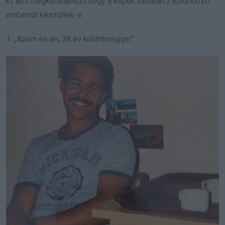
ki, ami megkérdőjelezi, hogy a képek valóban 2 különböző
emberről készültek-e.
1. „Apám és én, 38 év különbséggel”