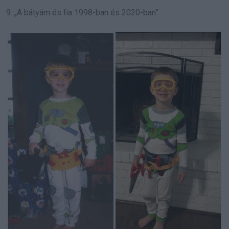
9. „A bátyám és fia 1998-ban és 2020-ban”