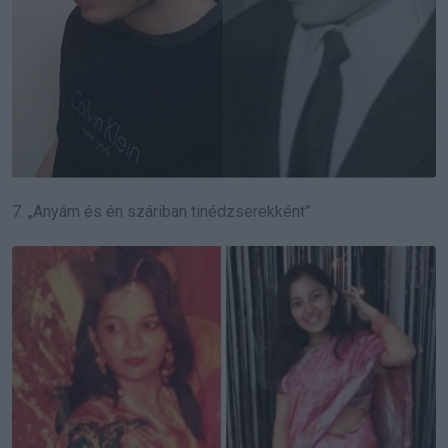
7. „Anyám és én száriban tinédzserekként”