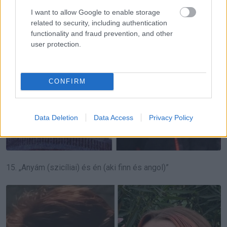
I want to allow Google to enable storage
related to security, including authentication
functionality and fraud prevention, and other
user protection.
CONFIRM
Data Deletion
Data Access
Privacy Policy
15. „Anyám (szicíliai) és én (aki finn és angol)”