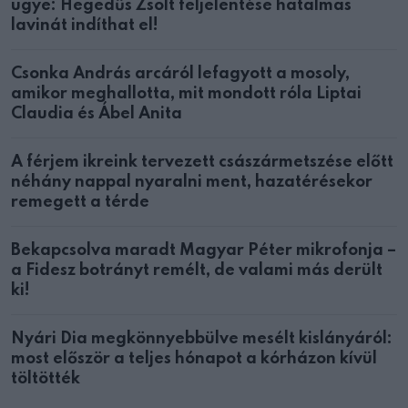
ügye: Hegedűs Zsolt feljelentése hatalmas
lavinát indíthat el!
Csonka András arcáról lefagyott a mosoly,
amikor meghallotta, mit mondott róla Liptai
Claudia és Ábel Anita
A férjem ikreink tervezett császármetszése előtt
néhány nappal nyaralni ment, hazatérésekor
remegett a térde
Bekapcsolva maradt Magyar Péter mikrofonja –
a Fidesz botrányt remélt, de valami más derült
ki!
Nyári Dia megkönnyebbülve mesélt kislányáról:
most először a teljes hónapot a kórházon kívül
töltötték