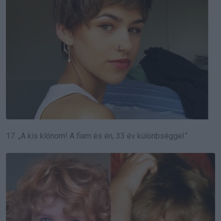
17. „A kis klónom! A fiam és én, 33 év különbséggel.“