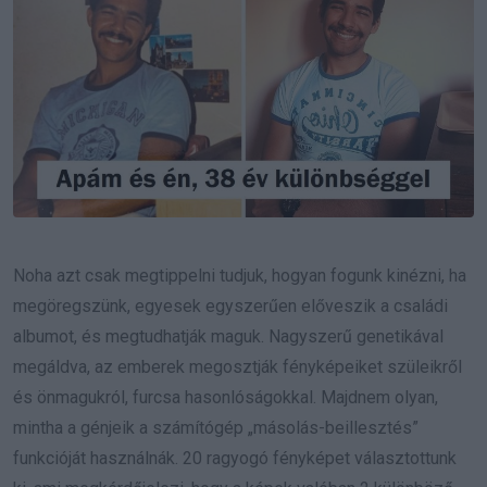
Noha azt csak megtippelni tudjuk, hogyan fogunk kinézni, ha
megöregszünk, egyesek egyszerűen előveszik a családi
albumot, és megtudhatják maguk. Nagyszerű genetikával
megáldva, az emberek megosztják fényképeiket szüleikről
és önmagukról, furcsa hasonlóságokkal. Majdnem olyan,
mintha a génjeik a számítógép „másolás-beillesztés”
funkcióját használnák. 20 ragyogó fényképet választottunk