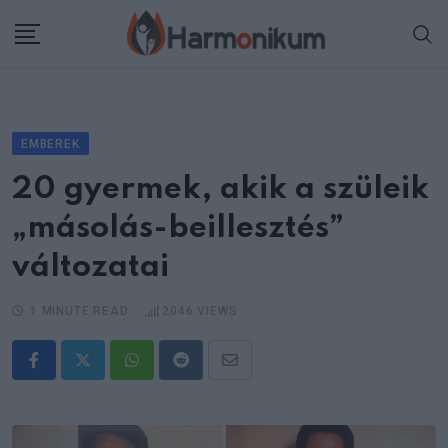
Skip
to
content
EMBEREK
20 gyermek, akik a szüleik
„másolás-beillesztés”
változatai
1 MINUTE READ
2046
VIEWS
Whatsapp
Reddit
Share
via
Email