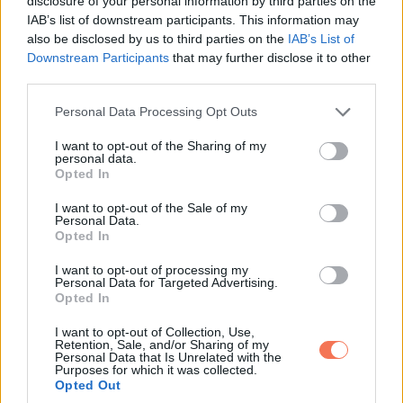
disclosure of your personal information by third parties on the
IAB’s list of downstream participants. This information may
also be disclosed by us to third parties on the
IAB’s List of
Downstream Participants
that may further disclose it to other
third parties.
Please note that this website/app uses one or more Google
Personal Data Processing Opt Outs
services and may gather and store information including but
not limited to your visit or usage behaviour. You may click to
I want to opt-out of the Sharing of my
personal data.
grant or deny consent to Google and its third-party tags to
13. „A lányom 2 éves korában 1998-ban a bal oldalon, és az
Opted In
use your data for below specified purposes in below Google
unokám 2 éves korában 2019-ben a jobb oldalon”
consent section.
I want to opt-out of the Sale of my
Personal Data.
Opted In
I want to opt-out of processing my
Personal Data for Targeted Advertising.
Opted In
I want to opt-out of Collection, Use,
Retention, Sale, and/or Sharing of my
Personal Data that Is Unrelated with the
Purposes for which it was collected.
Opted Out