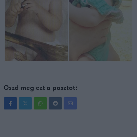
Oszd meg ezt a posztot:
Whatsapp
Reddit
Share
via
Email