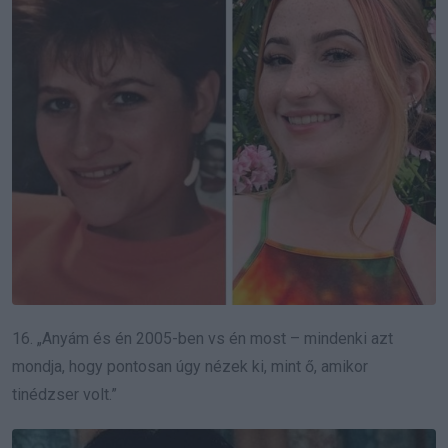
16. „Anyám és én 2005-ben vs én most – mindenki azt
mondja, hogy pontosan úgy nézek ki, mint ő, amikor
tinédzser volt.”