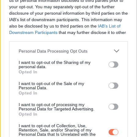
us or personal information disclosed to third parties prior to
your opt-out. You may separately opt-out of the further
disclosure of your personal information by third parties on the
,,Erre keltem ma reggel.”
IAB’s list of downstream participants. This information may
also be disclosed by us to third parties on the
IAB’s List of
Downstream Participants
that may further disclose it to other
third parties.
Please note that this website/app uses one or more Google
Personal Data Processing Opt Outs
services and may gather and store information including but
not limited to your visit or usage behaviour. You may click to
I want to opt-out of the Sharing of my
personal data.
grant or deny consent to Google and its third-party tags to
Opted In
use your data for below specified purposes in below Google
consent section.
I want to opt-out of the Sale of my
Personal Data.
Opted In
I want to opt-out of processing my
Personal Data for Targeted Advertising.
Opted In
I want to opt-out of Collection, Use,
Retention, Sale, and/or Sharing of my
Personal Data that Is Unrelated with the