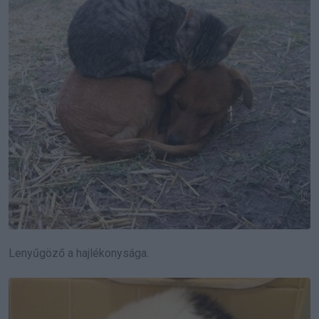
Lenyűgöző a hajlékonysága.