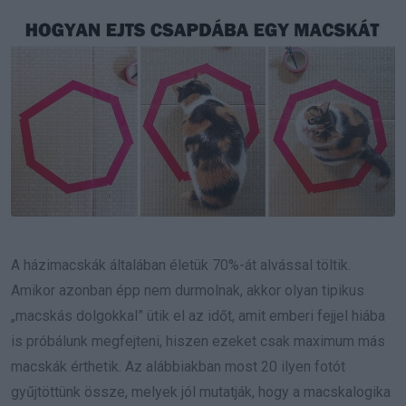
Email
A házimacskák általában életük 70%-át alvással töltik.
Amikor azonban épp nem durmolnak, akkor olyan tipikus
„macskás dolgokkal” ütik el az időt, amit emberi fejjel hiába
is próbálunk megfejteni, hiszen ezeket csak maximum más
macskák érthetik. Az alábbiakban most 20 ilyen fotót
gyűjtöttünk össze, melyek jól mutatják, hogy a macskalogika