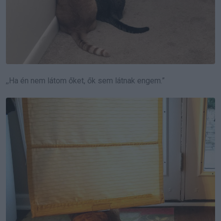
,,Ha én nem látom őket, ők sem látnak engem.”