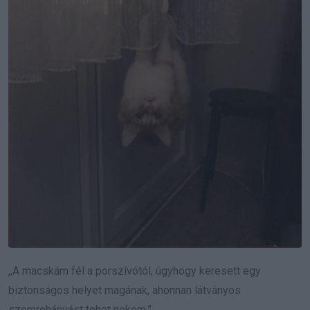
,,A macskám fél a porszívótól, úgyhogy keresett egy
biztonságos helyet magának, ahonnan látványos
szemrehányást tehet nekem.”