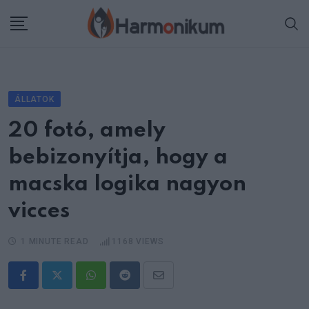
Skip
to
content
ÁLLATOK
20 fotó, amely
bebizonyítja, hogy a
macska logika nagyon
vicces
1 MINUTE READ
1168
VIEWS
Whatsapp
Reddit
Share
via