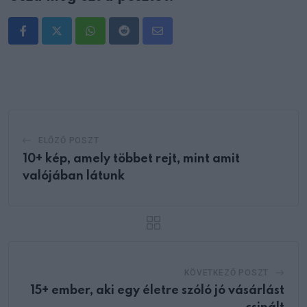
Whatsapp
Reddit
Share
via
Email
ELŐZŐ POSZT
10+ kép, amely többet rejt, mint amit
valójában látunk
KÖVETKEZŐ POSZT
15+ ember, aki egy életre szóló jó vásárlást