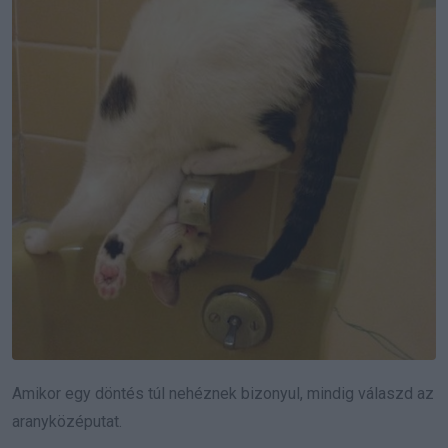
Amikor egy döntés túl nehéznek bizonyul, mindig válaszd az
aranyközéputat.