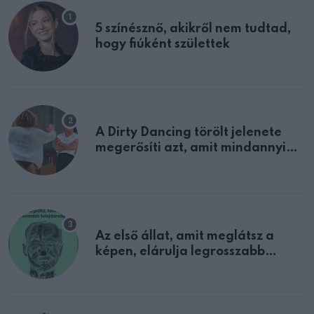
5 színésznő, akikről nem tudtad,
hogy fiúként születtek
A Dirty Dancing törölt jelenete
megerősíti azt, amit mindannyian
sejtettünk
Az első állat, amit meglátsz a
képen, elárulja legrosszabb
tulajdonságodat