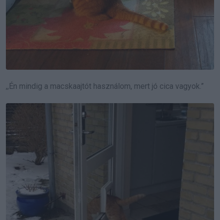
,,Én mindig a macskaajtót használom, mert jó cica vagyok.”