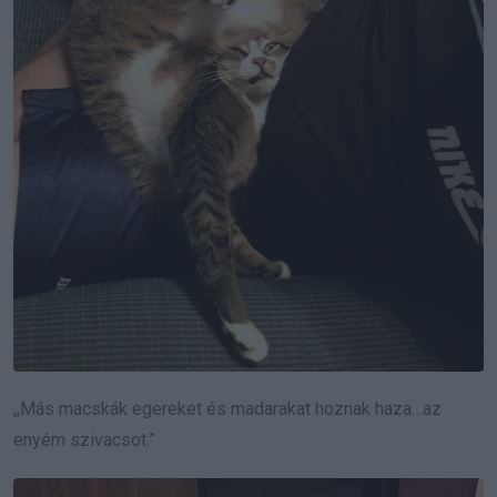
,,Más macskák egereket és madarakat hoznak haza…az
enyém szivacsot.”