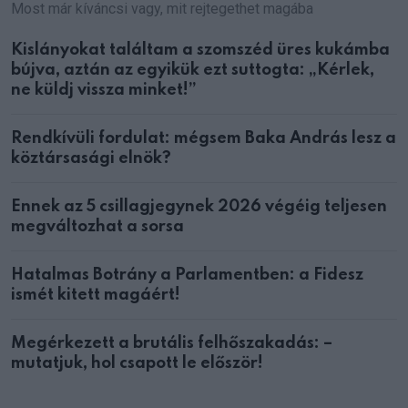
Most már kíváncsi vagy, mit rejtegethet magába
Kislányokat találtam a szomszéd üres kukámba
bújva, aztán az egyikük ezt suttogta: „Kérlek,
ne küldj vissza minket!”
Rendkívüli fordulat: mégsem Baka András lesz a
köztársasági elnök?
Ennek az 5 csillagjegynek 2026 végéig teljesen
megváltozhat a sorsa
Hatalmas Botrány a Parlamentben: a Fidesz
ismét kitett magáért!
Megérkezett a brutális felhőszakadás: –
mutatjuk, hol csapott le először!