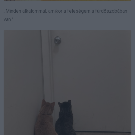
,,Minden alkalommal, amikor a feleségem a fürdőszobában
van.”