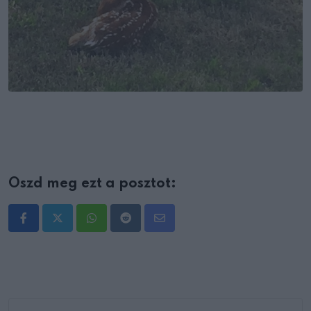
Oszd meg ezt a posztot:
Whatsapp
Reddit
Share
via
Email