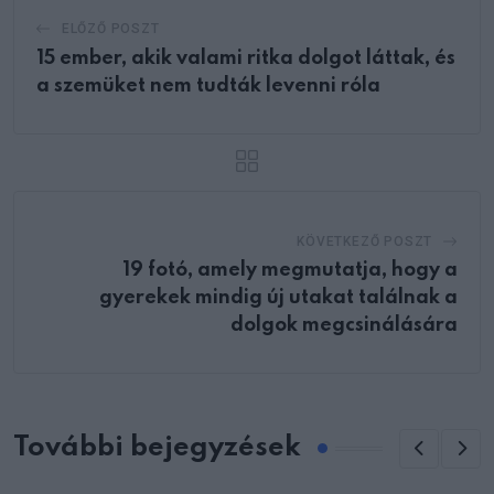
ELŐZŐ POSZT
15 ember, akik valami ritka dolgot láttak, és
a szemüket nem tudták levenni róla
KÖVETKEZŐ POSZT
19 fotó, amely megmutatja, hogy a
gyerekek mindig új utakat találnak a
dolgok megcsinálására
További bejegyzések