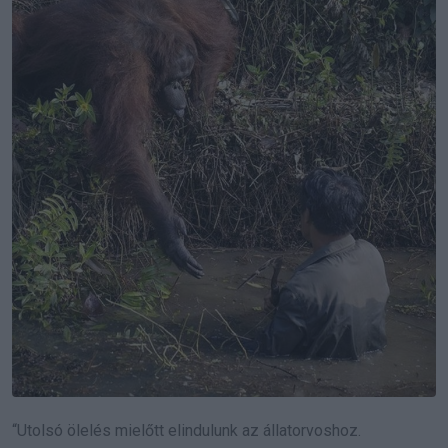
“Utolsó ölelés mielőtt elindulunk az állatorvoshoz.