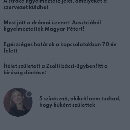
A stroke figyelmeztető jelei, amelyeket a
szervezet küldhet
Most jött a drámai üzenet: Ausztriából
figyelmeztették Magyar Pétert!
Egészséges határok a kapcsolatokban 70 év
felett
Ítélet született a Zsolti bácsi-ügyben!Itt a
bíróság döntése:
5 színésznő, akikről nem tudtad,
hogy fiúként születtek