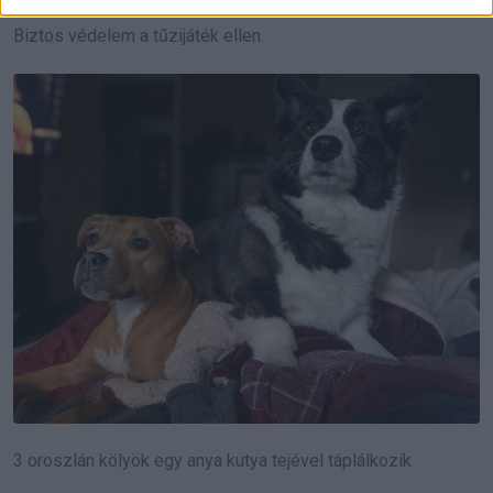
Biztos védelem a tűzijáték ellen.
3 oroszlán kölyök egy anya kutya tejével táplálkozik