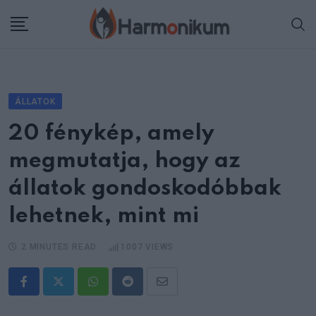
Skip
to
content
ÁLLATOK
20 fénykép, amely
megmutatja, hogy az
állatok gondoskodóbbak
lehetnek, mint mi
2 MINUTES READ
1007
VIEWS
Whatsapp
Reddit
Share
via