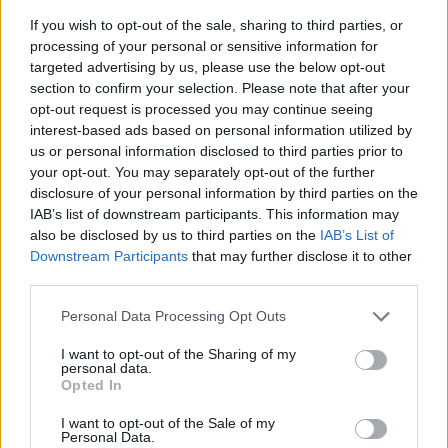
“A lámánk gondoskodik a kis kecskénkről, aki elvesztette
If you wish to opt-out of the sale, sharing to third parties, or
édesanyját.”
processing of your personal or sensitive information for
targeted advertising by us, please use the below opt-out
section to confirm your selection. Please note that after your
opt-out request is processed you may continue seeing
interest-based ads based on personal information utilized by
us or personal information disclosed to third parties prior to
your opt-out. You may separately opt-out of the further
disclosure of your personal information by third parties on the
IAB’s list of downstream participants. This information may
also be disclosed by us to third parties on the
IAB’s List of
Downstream Participants
that may further disclose it to other
third parties.
Please note that this website/app uses one or more Google
Personal Data Processing Opt Outs
services and may gather and store information including but
not limited to your visit or usage behaviour. You may click to
I want to opt-out of the Sharing of my
personal data.
grant or deny consent to Google and its third-party tags to
Opted In
use your data for below specified purposes in below Google
consent section.
I want to opt-out of the Sale of my
Personal Data.