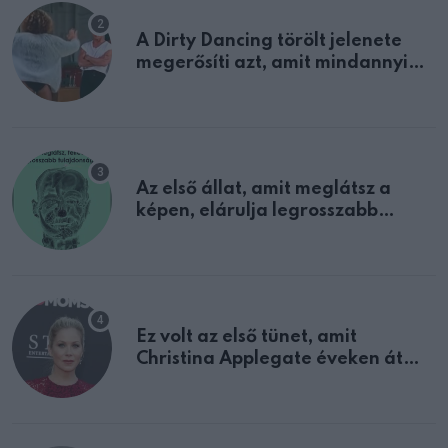
A Dirty Dancing törölt jelenete
megerősíti azt, amit mindannyian
sejtettünk
Az első állat, amit meglátsz a
képen, elárulja legrosszabb
tulajdonságodat
Ez volt az első tünet, amit
Christina Applegate éveken át
félreértett, pedig a szklerózis
multiplex egyértelmű jele volt