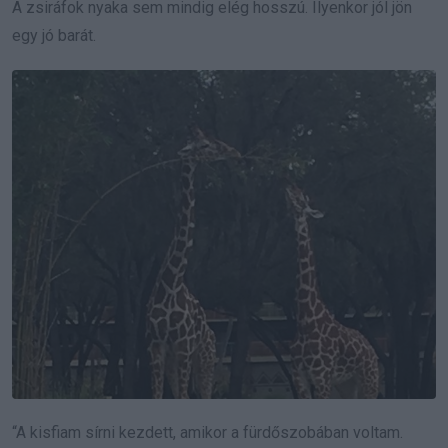
A zsiráfok nyaka sem mindig elég hosszú. Ilyenkor jól jön
egy jó barát.
“A kisfiam sírni kezdett, amikor a fürdőszobában voltam.