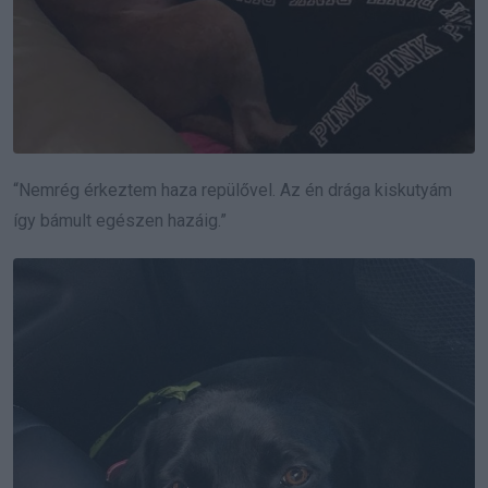
“Nemrég érkeztem haza repülővel. Az én drága kiskutyám
így bámult egészen hazáig.”