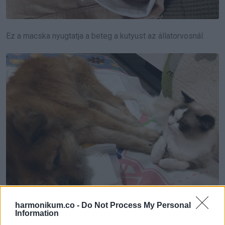
Ez a macska nyugtatja a beteg a kutyust az állatorvosnál.
harmonikum.co -
Do Not Process My Personal
Information