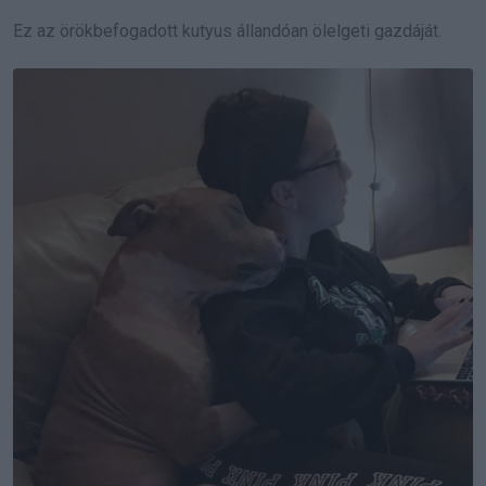
Ez az örökbefogadott kutyus állandóan ölelgeti gazdáját.