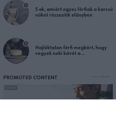
5 ok, amiért egyes férfiak a karcsú
nőket részesítik előnyben
Hajléktalan férfi megkért, hogy
vegyek neki kávét a
születésnapján – órákkal később
mellettem ült az első osztályon