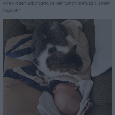
Mire kijöttem abbahagyta, de nem tudtam miért. Ez a látvány
fogadott.”