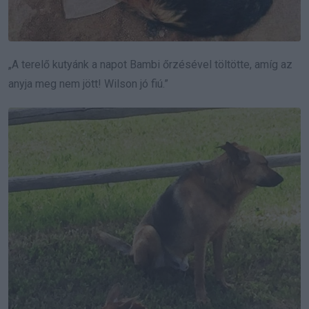
„A terelő kutyánk a napot Bambi őrzésével töltötte, amíg az
anyja meg nem jött! Wilson jó fiú.”