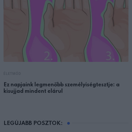
ÉLETMÓD
Ez napjaink legmenőbb személyiségtesztje: a
kisujjad mindent elárul
LEGÚJABB POSZTOK: