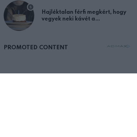
Hajléktalan férfi megkért, hogy
vegyek neki kávét a
születésnapján – órákkal később
mellettem ült az első osztályon