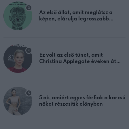
Az első állat, amit meglátsz a
képen, elárulja legrosszabb
tulajdonságodat
Ez volt az első tünet, amit
Christina Applegate éveken át
félreértett, pedig a szklerózis
multiplex egyértelmű jele volt
5 ok, amiért egyes férfiak a karcsú
nőket részesítik előnyben