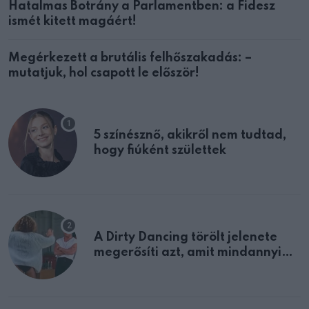
Hatalmas Botrány a Parlamentben: a Fidesz
ismét kitett magáért!
Megérkezett a brutális felhőszakadás: –
mutatjuk, hol csapott le először!
5 színésznő, akikről nem tudtad,
hogy fiúként születtek
A Dirty Dancing törölt jelenete
megerősíti azt, amit mindannyian
sejtettünk