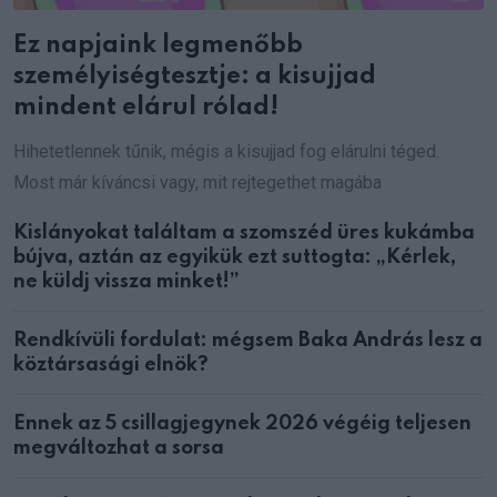
Ez napjaink legmenőbb
személyiségtesztje: a kisujjad
mindent elárul rólad!
Hihetetlennek tűnik, mégis a kisujjad fog elárulni téged.
Most már kíváncsi vagy, mit rejtegethet magába
Kislányokat találtam a szomszéd üres kukámba
bújva, aztán az egyikük ezt suttogta: „Kérlek,
ne küldj vissza minket!”
Rendkívüli fordulat: mégsem Baka András lesz a
köztársasági elnök?
Ennek az 5 csillagjegynek 2026 végéig teljesen
megváltozhat a sorsa