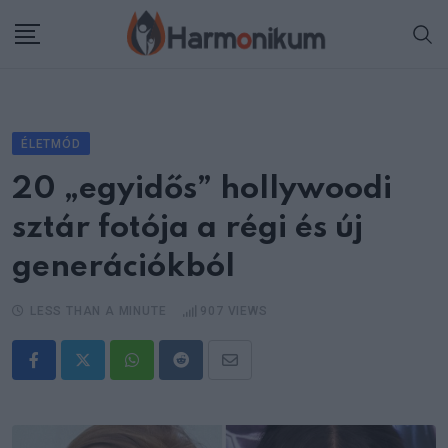
Skip
to
content
ÉLETMÓD
20 „egyidős” hollywoodi
sztár fotója a régi és új
generációkból
LESS THAN A MINUTE
907
VIEWS
Whatsapp
Reddit
Share
via
Email