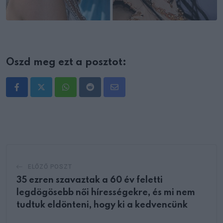
Oszd meg ezt a posztot:
Whatsapp
Reddit
Share
via
Email
ELŐZŐ POSZT
35 ezren szavaztak a 60 év feletti
legdögösebb női hírességekre, és mi nem
tudtuk eldönteni, hogy ki a kedvencünk