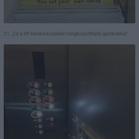
21. „Ez a lift kerekesszékkel megközelíthető gombokkal.”