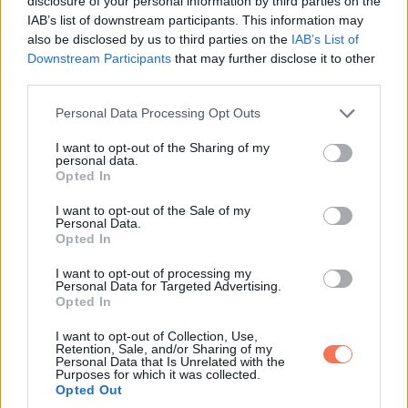
disclosure of your personal information by third parties on the
IAB’s list of downstream participants. This information may
also be disclosed by us to third parties on the
IAB’s List of
Downstream Participants
that may further disclose it to other
third parties.
Please note that this website/app uses one or more Google
Personal Data Processing Opt Outs
services and may gather and store information including but
not limited to your visit or usage behaviour. You may click to
I want to opt-out of the Sharing of my
personal data.
grant or deny consent to Google and its third-party tags to
11. „3D nyomtatott ház, Németország”
Opted In
use your data for below specified purposes in below Google
consent section.
I want to opt-out of the Sale of my
Personal Data.
Opted In
I want to opt-out of processing my
Personal Data for Targeted Advertising.
Opted In
I want to opt-out of Collection, Use,
Retention, Sale, and/or Sharing of my
Personal Data that Is Unrelated with the
Purposes for which it was collected.
Opted Out