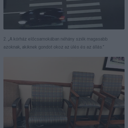
2. „A kórház előcsarnokában néhány szék magasabb
azoknak, akiknek gondot okoz az ülés és az állás.”