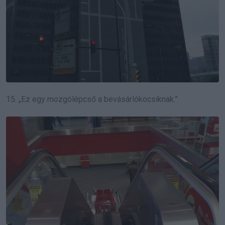
15. „Ez egy mozgólépcső a bevásárlókocsiknak.”