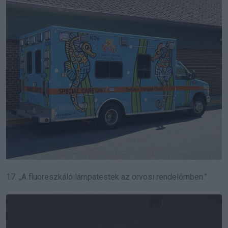
17. „A fluoreszkáló lámpatestek az orvosi rendelőmben.”