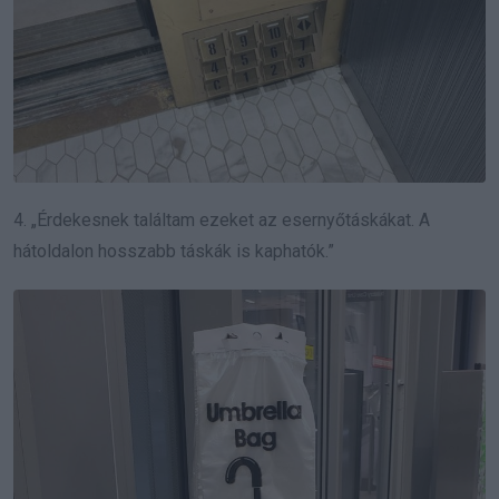
4. „Érdekesnek találtam ezeket az esernyőtáskákat. A
hátoldalon hosszabb táskák is kaphatók.”