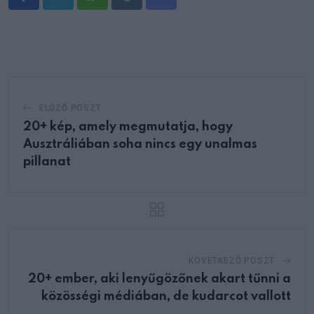
Whatsapp
Reddit
Share
via
Email
ELŐZŐ POSZT
20+ kép, amely megmutatja, hogy
Ausztráliában soha nincs egy unalmas
pillanat
KÖVETKEZŐ POSZT
20+ ember, aki lenyűgözőnek akart tűnni a
közösségi médiában, de kudarcot vallott