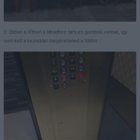
3. Ebben a liftben a lábadhoz tartozó gombok vannak, így
nem kell a kezeddel megérintened a többit.