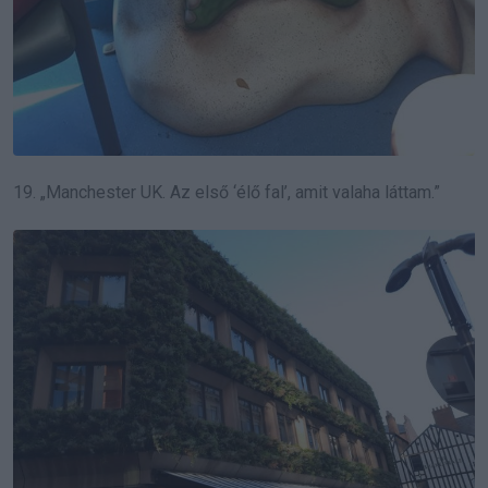
19. „Manchester UK. Az első ‘élő fal’, amit valaha láttam.”