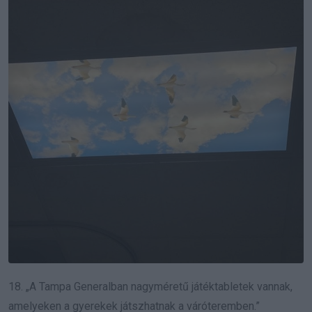
18. „A Tampa Generalban nagyméretű játéktabletek vannak,
amelyeken a gyerekek játszhatnak a váróteremben.”