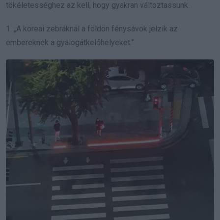
tökéletességhez az kell, hogy gyakran változtassunk.
1. „A koreai zebráknál a földön fénysávok jelzik az
embereknek a gyalogátkelőhelyeket.”