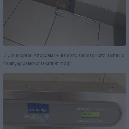
7. „Ez a reptéri vizespalack-utántöltő állomás közel félmillió
műanyag palackot takarított meg.”