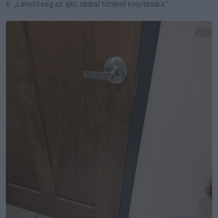
6. „Lehetőség az ajtó lábbal történő kinyitására.”