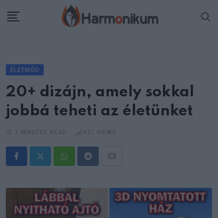
Skip
to
content
ÉLETMÓD
20+ dizájn, amely sokkal
jobbá teheti az életünket
2 MINUTES READ
621
VIEWS
Whatsapp
Reddit
Share
via
Email