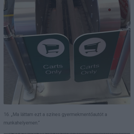
16. „Ma láttam ezt a színes gyermekmentőautót a
munkahelyemen.”