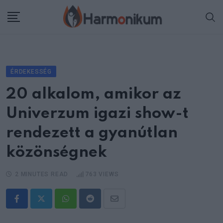
Skip
to
content
ÉRDEKESSÉG
20 alkalom, amikor az
Univerzum igazi show-t
rendezett a gyanútlan
közönségnek
2 MINUTES READ
763
VIEWS
Whatsapp
Reddit
Share
via