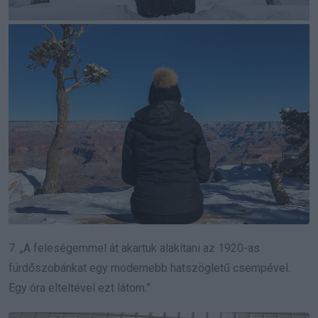
7. „A feleségemmel át akartuk alakítani az 1920-as
fürdőszobánkat egy modernebb hatszögletű csempével.
Egy óra elteltével ezt látom.”