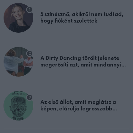
5 színésznő, akikről nem tudtad,
hogy fiúként születtek
A Dirty Dancing törölt jelenete
megerősíti azt, amit mindannyian
sejtettünk
Az első állat, amit meglátsz a
képen, elárulja legrosszabb
tulajdonságodat