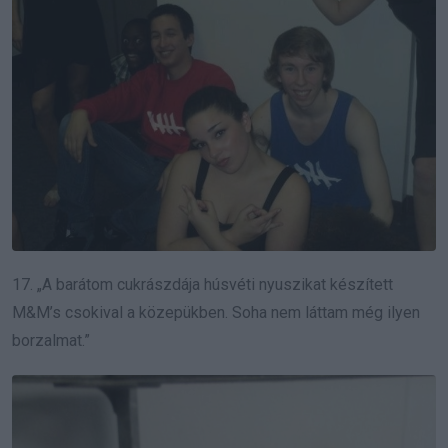
17. „A barátom cukrászdája húsvéti nyuszikat készített
M&M’s csokival a közepükben. Soha nem láttam még ilyen
borzalmat.”