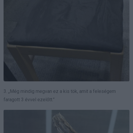
3. „Még mindig megvan ez a kis tök, amit a feleségem
faragott 3 évvel ezelőtt.”