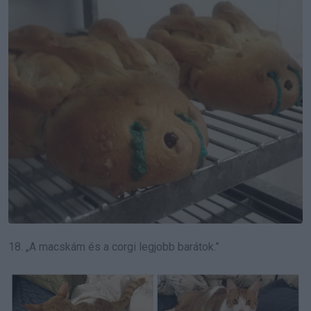
18. „A macskám és a corgi legjobb barátok.”