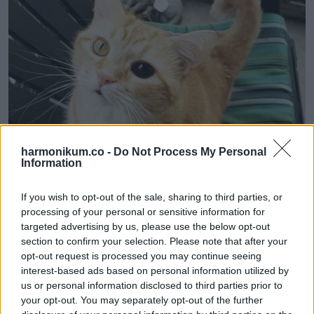
harmonikum.co -
Do Not Process My Personal
Information
If you wish to opt-out of the sale, sharing to third parties, or
processing of your personal or sensitive information for
targeted advertising by us, please use the below opt-out
section to confirm your selection. Please note that after your
12. „Apukám nem tudja, hogyan kell kikapcsolni ezt az
opt-out request is processed you may continue seeing
előlapi kamera szív funkciót a telefonján, és megpróbált
interest-based ads based on personal information utilized by
képet küldeni nekem az új kályhájáról”.
us or personal information disclosed to third parties prior to
your opt-out. You may separately opt-out of the further