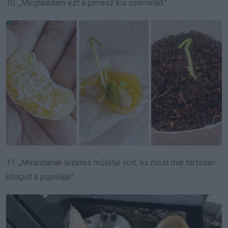
10. „Megtaláltam ezt a pimasz kis csemetét.”
11. „Mirandának lézeres műtétje volt, és most már tartósan
kitágult a pupillája!”