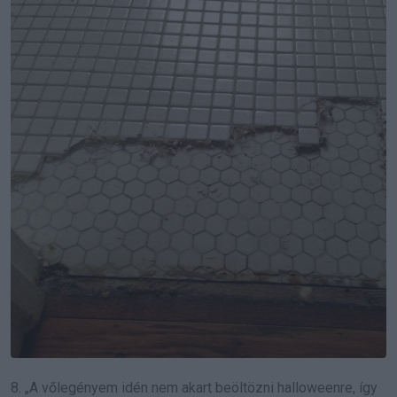
8. „A vőlegényem idén nem akart beöltözni halloweenre, így