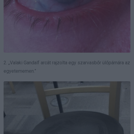
2. „Valaki Gandalf arcát rajzolta egy szarvasbőr ülőpárnára az
egyetememen.”