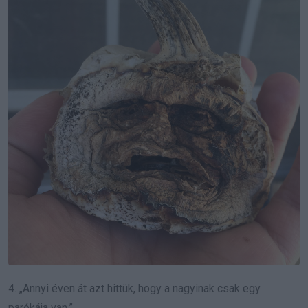
4. „Annyi éven át azt hittük, hogy a nagyinak csak egy
parókája van.”