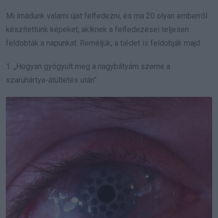
Mi imádunk valami újat felfedezni, és ma 20 olyan emberről
készítettünk képeket, akiknek a felfedezései teljesen
feldobták a napunkat. Reméljük, a tiédet is feldobják majd.
1. „Hogyan gyógyult meg a nagybátyám szeme a
szaruhártya-átültetés után”