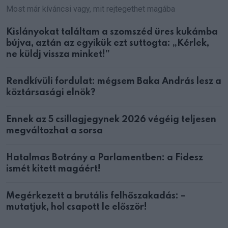
Most már kíváncsi vagy, mit rejtegethet magába
Kislányokat találtam a szomszéd üres kukámba
bújva, aztán az egyikük ezt suttogta: „Kérlek,
ne küldj vissza minket!”
Rendkívüli fordulat: mégsem Baka András lesz a
köztársasági elnök?
Ennek az 5 csillagjegynek 2026 végéig teljesen
megváltozhat a sorsa
Hatalmas Botrány a Parlamentben: a Fidesz
ismét kitett magáért!
Megérkezett a brutális felhőszakadás: –
mutatjuk, hol csapott le először!