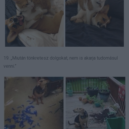
19. „Miután tönkretesz dolgokat, nem is akarja tudomásul
venni.”