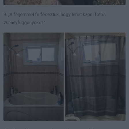
9. „A férjemmel felfedeztük, hogy lehet kapni fotós
zuhanyfüggönyöket.”