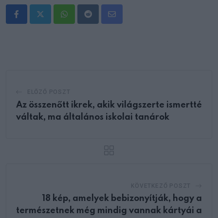
Whatsapp
Reddit
Share
via
Email
ELŐZŐ POSZT
Az összenőtt ikrek, akik világszerte ismertté
váltak, ma általános iskolai tanárok
KÖVETKEZŐ POSZT
18 kép, amelyek bebizonyítják, hogy a
természetnek még mindig vannak kártyái a