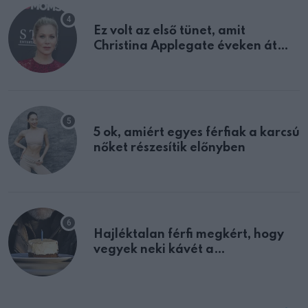
Ez volt az első tünet, amit
Christina Applegate éveken át
félreértett, pedig a szklerózis
multiplex egyértelmű jele volt
5 ok, amiért egyes férfiak a karcsú
nőket részesítik előnyben
Hajléktalan férfi megkért, hogy
vegyek neki kávét a
születésnapján – órákkal később
mellettem ült az első osztályon