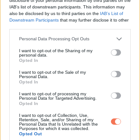
disclosure of your personal information by third parties on the
IAB’s list of downstream participants. This information may
also be disclosed by us to third parties on the
IAB’s List of
Downstream Participants
that may further disclose it to other
third parties.
Please note that this website/app uses one or more Google
Personal Data Processing Opt Outs
services and may gather and store information including but
not limited to your visit or usage behaviour. You may click to
I want to opt-out of the Sharing of my
personal data.
grant or deny consent to Google and its third-party tags to
Opted In
use your data for below specified purposes in below Google
consent section.
I want to opt-out of the Sale of my
Personal Data.
Opted In
I want to opt-out of processing my
Personal Data for Targeted Advertising.
Opted In
I want to opt-out of Collection, Use,
Retention, Sale, and/or Sharing of my
Personal Data that Is Unrelated with the
Purposes for which it was collected.
Opted Out