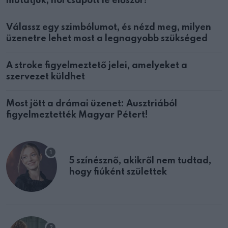
mutatjuk, hol csapott le először!
Válassz egy szimbólumot, és nézd meg, milyen
üzenetre lehet most a legnagyobb szükséged
A stroke figyelmeztető jelei, amelyeket a
szervezet küldhet
Most jött a drámai üzenet: Ausztriából
figyelmeztették Magyar Pétert!
5 színésznő, akikről nem tudtad,
hogy fiúként születtek