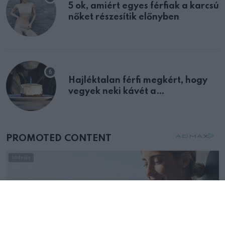
5 ok, amiért egyes férfiak a karcsú
nőket részesítik előnyben
Hajléktalan férfi megkért, hogy
vegyek neki kávét a
születésnapján – órákkal később
mellettem ült az első osztályon