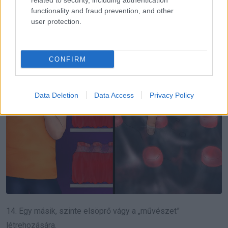
related to security, including authentication
functionality and fraud prevention, and other
user protection.
CONFIRM
Data Deletion
Data Access
Privacy Policy
14. Egy másik, szinte elsöprő vágy a „művészet”
létrehozására.