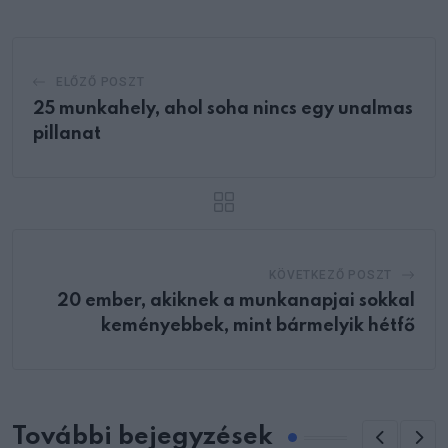
ELŐZŐ POSZT
25 munkahely, ahol soha nincs egy unalmas
pillanat
KÖVETKEZŐ POSZT
20 ember, akiknek a munkanapjai sokkal
keményebbek, mint bármelyik hétfő
További bejegyzések