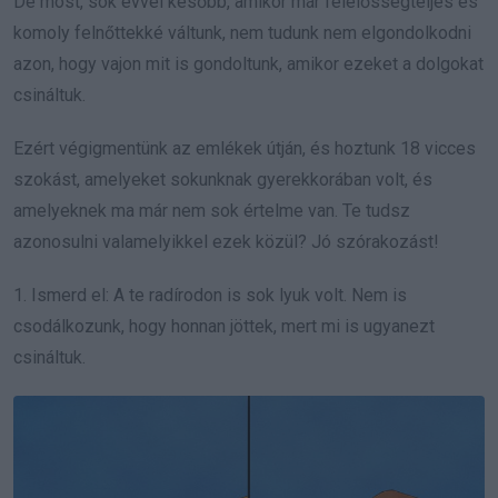
De most, sok évvel később, amikor már felelősségteljes és
komoly felnőttekké váltunk, nem tudunk nem elgondolkodni
azon, hogy vajon mit is gondoltunk, amikor ezeket a dolgokat
csináltuk.
Ezért végigmentünk az emlékek útján, és hoztunk 18 vicces
szokást, amelyeket sokunknak gyerekkorában volt, és
amelyeknek ma már nem sok értelme van. Te tudsz
azonosulni valamelyikkel ezek közül? Jó szórakozást!
1. Ismerd el: A te radírodon is sok lyuk volt. Nem is
csodálkozunk, hogy honnan jöttek, mert mi is ugyanezt
csináltuk.