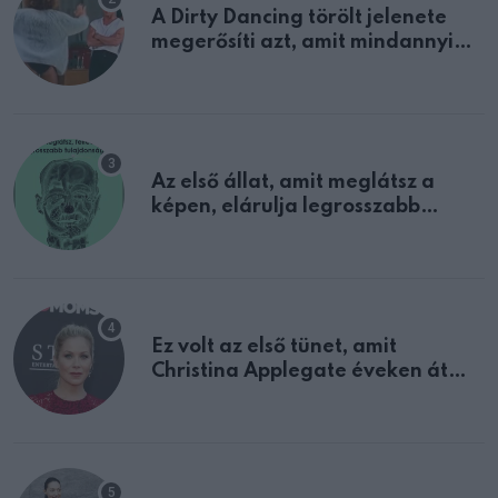
A Dirty Dancing törölt jelenete
megerősíti azt, amit mindannyian
sejtettünk
Az első állat, amit meglátsz a
képen, elárulja legrosszabb
tulajdonságodat
Ez volt az első tünet, amit
Christina Applegate éveken át
félreértett, pedig a szklerózis
multiplex egyértelmű jele volt