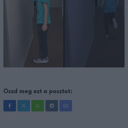
Oszd meg ezt a posztot:
Whatsapp
Reddit
Share
via
Email