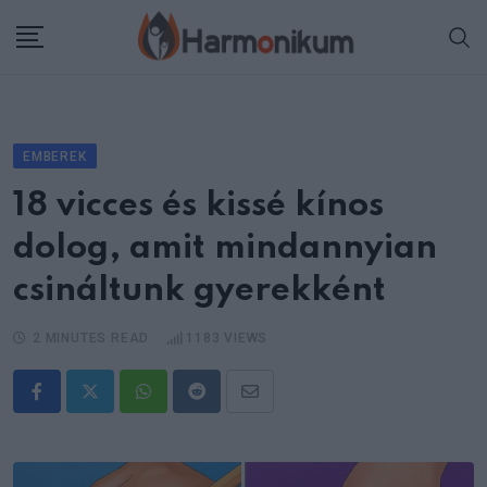
Skip
to
content
EMBEREK
18 vicces és kissé kínos
dolog, amit mindannyian
csináltunk gyerekként
2 MINUTES READ
1183
VIEWS
Whatsapp
Reddit
Share
via
Email