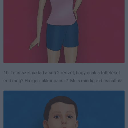
10. Te is széthúztad a süti 2 részét, hogy csak a tölteléket
edd meg? Ha igen, akkor pacsi ?. Mi is mindig ezt csináltuk!