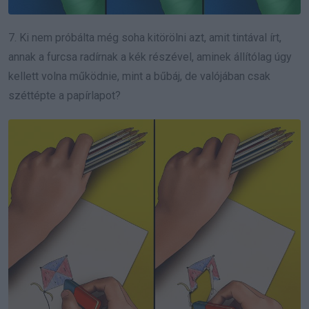
7. Ki nem próbálta még soha kitörölni azt, amit tintával írt,
annak a furcsa radírnak a kék részével, aminek állítólag úgy
kellett volna működnie, mint a bűbáj, de valójában csak
széttépte a papírlapot?