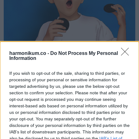
harmonikum.co -
Do Not Process My Personal
Information
If you wish to opt-out of the sale, sharing to third parties, or
processing of your personal or sensitive information for
targeted advertising by us, please use the below opt-out
section to confirm your selection. Please note that after your
opt-out request is processed you may continue seeing
11. Amikor meglátunk egy mérleget, azonnal megpróbáljuk
interest-based ads based on personal information utilized by
megmérni a kezünket, karunkat stb.
us or personal information disclosed to third parties prior to
your opt-out. You may separately opt-out of the further
disclosure of your personal information by third parties on the
IAB’s list of downstream participants. This information may
also be disclosed by us to third parties on the
IAB’s List of