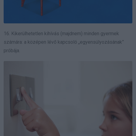
16. Kikerülhetetlen kihívás (majdnem) minden gyermek
számára: a középen lévő kapcsoló „egyensúlyozásának”
próbája.