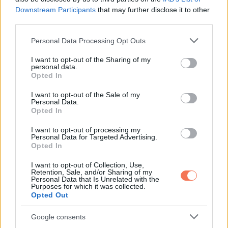
Downstream Participants
that may further disclose it to other
third parties.
Please note that this website/app uses one or more Google
Personal Data Processing Opt Outs
services and may gather and store information including but
not limited to your visit or usage behaviour. You may click to
I want to opt-out of the Sharing of my
personal data.
grant or deny consent to Google and its third-party tags to
Opted In
use your data for below specified purposes in below Google
consent section.
I want to opt-out of the Sale of my
Personal Data.
Opted In
I want to opt-out of processing my
Personal Data for Targeted Advertising.
Opted In
I want to opt-out of Collection, Use,
Retention, Sale, and/or Sharing of my
Personal Data that Is Unrelated with the
Purposes for which it was collected.
Opted Out
12. Tippeljünk: Amikor házat rajzoltál, mindig a lap sarkába
rajzoltad a napot?
Google consents