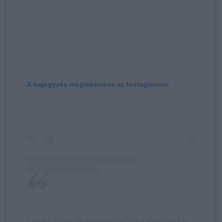
A bejegyzés megtekintése az Instagramon
Cinema Magic (@cinema.magic) által megosztott bejegyzés