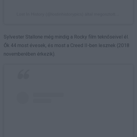
Lost In History (@lostinhistorypics) által megosztott bejegyzés
Sylvester Stallone még mindig a Rocky film teknőseivel él.
Ők 44 most évesek, és most a Creed II-ben lesznek (2018
novemberében érkezik).