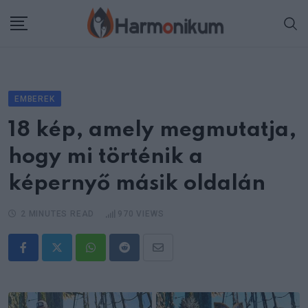
Skip
to
content
EMBEREK
18 kép, amely megmutatja,
hogy mi történik a
képernyő másik oldalán
2 MINUTES READ
970
VIEWS
Whatsapp
Reddit
Share
via
Email