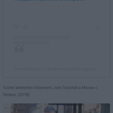
Cinema Monkeys™ (@cinemonkeys) által megosztott bejegyzés
Szinte lehetetlen felismerni John Travoltát a Moose c.
filmben. (2018)