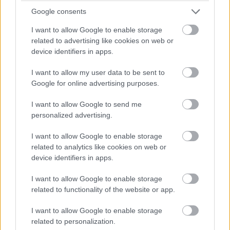
A bejegyzés megtekintése az Instagramon
Google consents
I want to allow Google to enable storage
related to advertising like cookies on web or
device identifiers in apps.
I want to allow my user data to be sent to
Google for online advertising purposes.
I want to allow Google to send me
personalized advertising.
I want to allow Google to enable storage
related to analytics like cookies on web or
Cinema Magic (@cinema.magic) által megosztott bejegyzés
device identifiers in apps.
I want to allow Google to enable storage
Benedict Cumberbatch olvasta a Doctor Strange képregényt
related to functionality of the website or app.
az Bosszúállók: Végtelen háború forgatásán
I want to allow Google to enable storage
related to personalization.