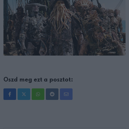
Oszd meg ezt a posztot:
Whatsapp
Reddit
Share
via
Email