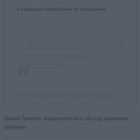
A bejegyzés megtekintése az Instagramon
Cinema Magic (@cinema.magic) által megosztott bejegyzés
Quentin Tarantino, Kutyaszorítóban c. film egy jelenetének
felvételén