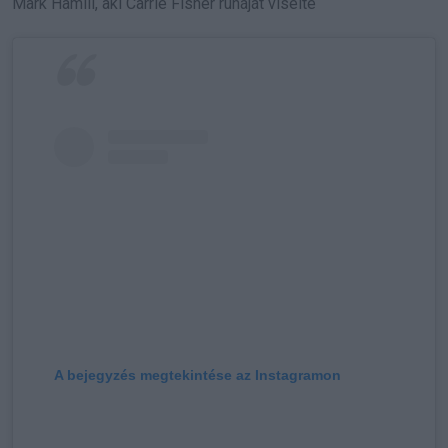
Mark Hamill, aki Carrie Fisher ruháját viselte
A bejegyzés megtekintése az Instagramon