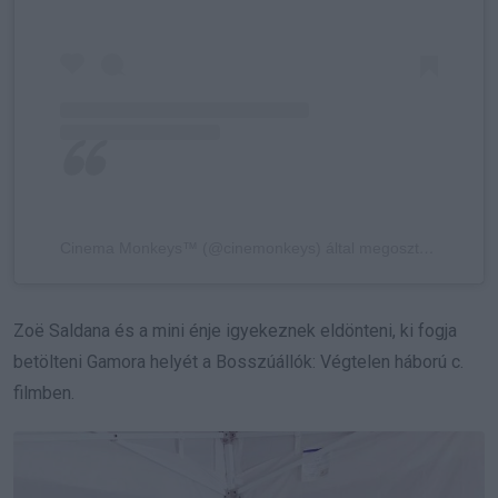
Cinema Monkeys™ (@cinemonkeys) által megosztott bejegyzés
Zoë Saldana és a mini énje igyekeznek eldönteni, ki fogja
betölteni Gamora helyét a Bosszúállók: Végtelen háború c.
filmben.