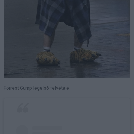
Forrest Gump legelső felvétele