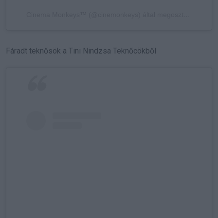
Cinema Monkeys™ (@cinemonkeys) által megosztott bejegyzés
Fáradt teknősök a Tini Nindzsa Teknőcökből