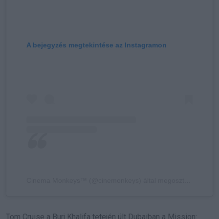
A bejegyzés megtekintése az Instagramon
Cinema Monkeys™ (@cinemonkeys) által megosztott bejegyzés
Tom Cruise a Burj Khalifa tetején ült Dubaiban a Mission: