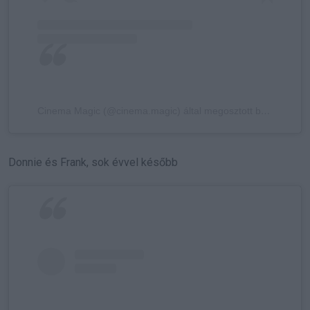
Cinema Magic (@cinema.magic) által megosztott bejegyzés
Donnie és Frank, sok évvel később