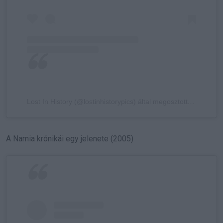
Lost In History (@lostinhistorypics) által megosztott bejegyzés
A Narnia krónikái egy jelenete (2005)