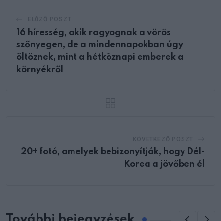
ELŐZŐ POSZT
16 híresség, akik ragyognak a vörös
szőnyegen, de a mindennapokban úgy
öltöznek, mint a hétköznapi emberek a
környékről
KÖVETKEZŐ POSZT
20+ fotó, amelyek bebizonyítják, hogy Dél-
Korea a jövőben él
További bejegyzések