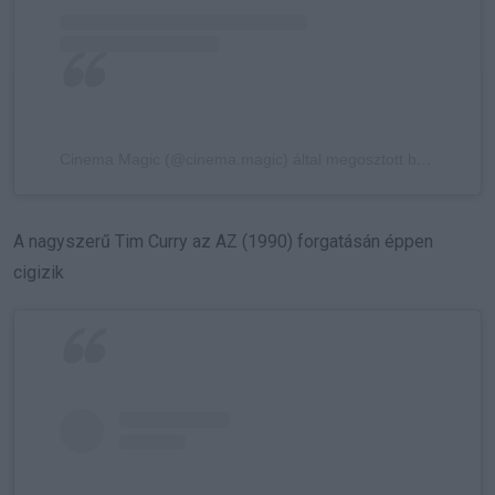
Cinema Magic (@cinema.magic) által megosztott bejegyzés
A nagyszerű Tim Curry az AZ (1990) forgatásán éppen
cigizik