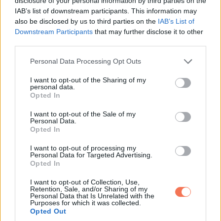
disclosure of your personal information by third parties on the
IAB’s list of downstream participants. This information may
also be disclosed by us to third parties on the
IAB’s List of
Jim és Kate az Egy makulátlan elme örök ragyogása c.film
Downstream Participants
that may further disclose it to other
third parties.
forgatásán (2004)
Please note that this website/app uses one or more Google
Personal Data Processing Opt Outs
services and may gather and store information including but
not limited to your visit or usage behaviour. You may click to
I want to opt-out of the Sharing of my
personal data.
grant or deny consent to Google and its third-party tags to
Opted In
use your data for below specified purposes in below Google
consent section.
I want to opt-out of the Sale of my
Personal Data.
Opted In
I want to opt-out of processing my
Personal Data for Targeted Advertising.
Opted In
I want to opt-out of Collection, Use,
Retention, Sale, and/or Sharing of my
Personal Data that Is Unrelated with the
Purposes for which it was collected.
Opted Out