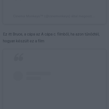
Cinema Monkeys™ (@cinemonkeys) által megosztott bejegyzés
Ez itt Bruce, a cápa az A cápa c. filmből, ha azon tűnődtél,
hogyan készült ez a film