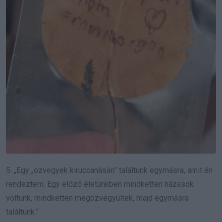
5. „Egy „özvegyek kiruccanásán” találtunk egymásra, amit én
rendeztem. Egy előző életünkben mindketten házasok
voltunk, mindketten megözvegyültek, majd egymásra
találtunk.”