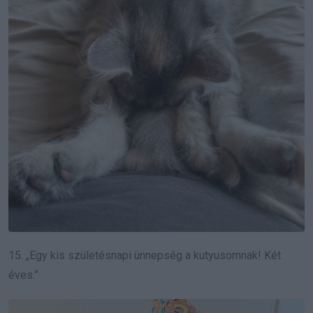
15. „Egy kis születésnapi ünnepség a kutyusomnak! Két
éves.”