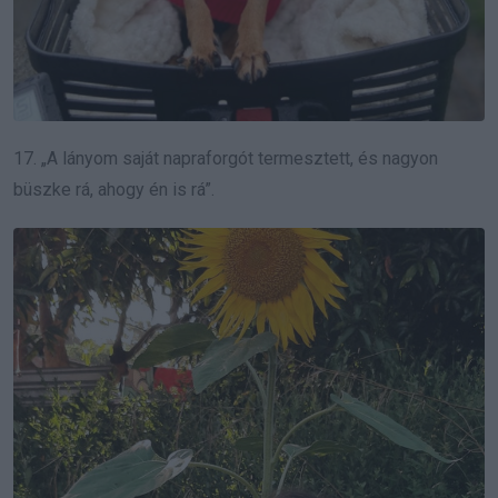
17. „A lányom saját napraforgót termesztett, és nagyon
büszke rá, ahogy én is rá”.