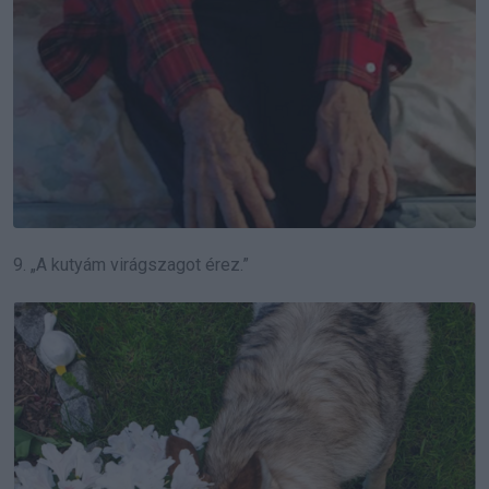
9. „A kutyám virágszagot érez.”