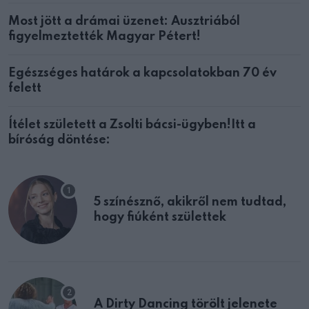
Most jött a drámai üzenet: Ausztriából
figyelmeztették Magyar Pétert!
Egészséges határok a kapcsolatokban 70 év
felett
Ítélet született a Zsolti bácsi-ügyben!Itt a
bíróság döntése:
5 színésznő, akikről nem tudtad,
hogy fiúként születtek
A Dirty Dancing törölt jelenete