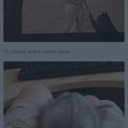
14. „Elaludt, amikor a hasát nyalta…”