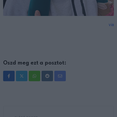
via
Oszd meg ezt a posztot:
Whatsapp
Reddit
Share
via
Email