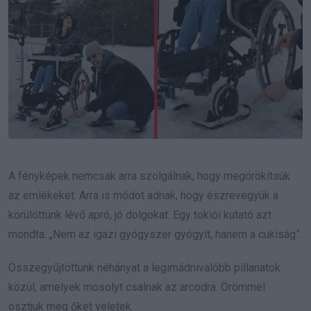
A fényképek nemcsak arra szolgálnak, hogy megörökítsük
az emlékeket. Arra is módot adnak, hogy észrevegyük a
körülöttünk lévő apró, jó dolgokat. Egy tokiói kutató azt
mondta: „Nem az igazi gyógyszer gyógyít, hanem a cukiság”.
Összegyűjtöttünk néhányat a legimádnivalóbb pillanatok
közül, amelyek mosolyt csalnak az arcodra. Örömmel
osztjuk meg őket veletek.