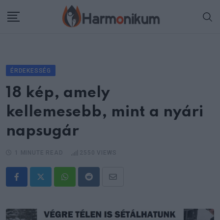
Skip
to
content
ÉRDEKESSÉG
18 kép, amely
kellemesebb, mint a nyári
napsugár
1 MINUTE READ
2550
VIEWS
Whatsapp
Reddit
Share
via
Email