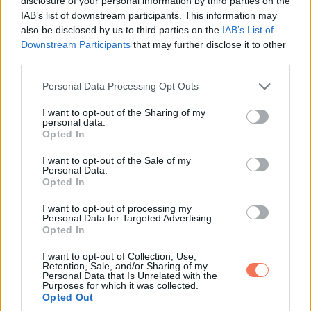
disclosure of your personal information by third parties on the
IAB’s list of downstream participants. This information may
also be disclosed by us to third parties on the
IAB’s List of
Downstream Participants
that may further disclose it to other
third parties.
Please note that this website/app uses one or more Google
Personal Data Processing Opt Outs
services and may gather and store information including but
not limited to your visit or usage behaviour. You may click to
I want to opt-out of the Sharing of my
personal data.
grant or deny consent to Google and its third-party tags to
Opted In
use your data for below specified purposes in below Google
consent section.
I want to opt-out of the Sale of my
Personal Data.
Opted In
I want to opt-out of processing my
Personal Data for Targeted Advertising.
Opted In
I want to opt-out of Collection, Use,
12. „Megtaláltam ezt a régi születésnapi üdvözlőlapot, amit
Retention, Sale, and/or Sharing of my
Personal Data that Is Unrelated with the
apukámnak készítettem!”
Purposes for which it was collected.
Opted Out