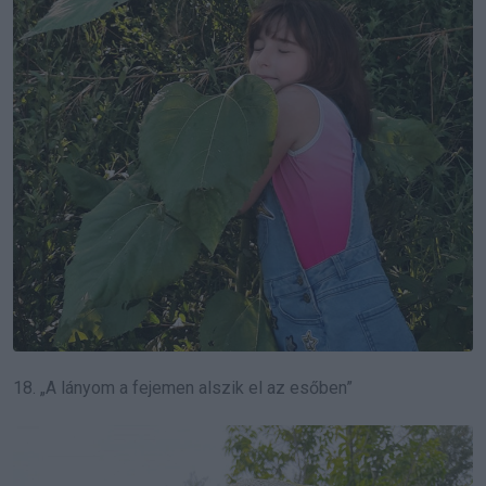
18. „A lányom a fejemen alszik el az esőben”