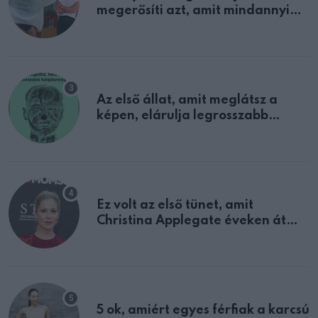
megerősíti azt, amit mindannyian
sejtettünk
Az első állat, amit meglátsz a
képen, elárulja legrosszabb
tulajdonságodat
Ez volt az első tünet, amit
Christina Applegate éveken át
félreértett, pedig a szklerózis
multiplex egyértelmű jele volt
5 ok, amiért egyes férfiak a karcsú