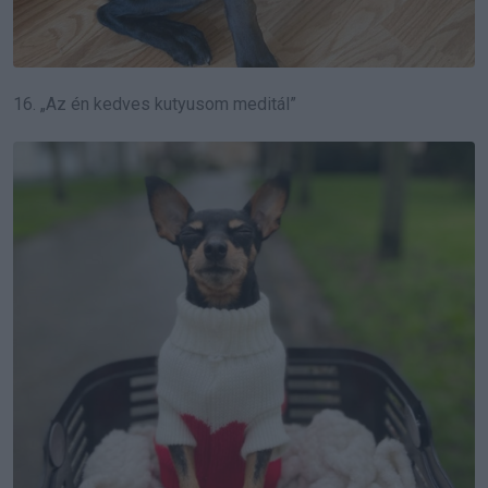
16. „Az én kedves kutyusom meditál”