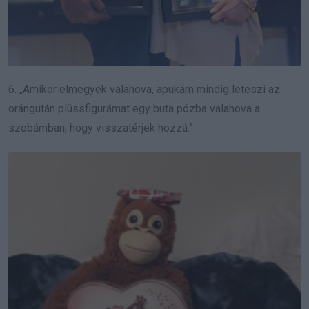
6. „Amikor elmegyek valahova, apukám mindig leteszi az
orángután plüssfigurámat egy buta pózba valahova a
szobámban, hogy visszatérjek hozzá.”