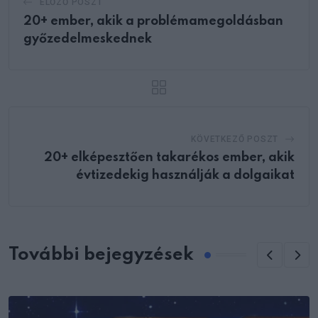
ELŐZŐ POSZT
20+ ember, akik a problémamegoldásban
győzedelmeskednek
KÖVETKEZŐ POSZT
20+ elképesztően takarékos ember, akik
évtizedekig használják a dolgaikat
További bejegyzések