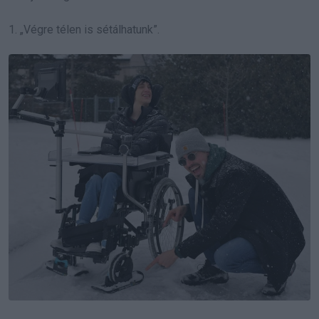
1. „Végre télen is sétálhatunk”.