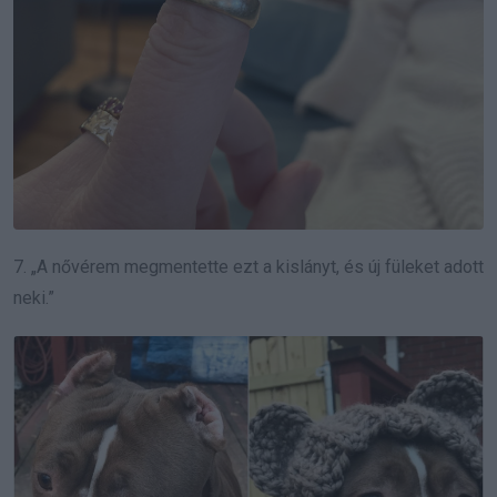
7. „A nővérem megmentette ezt a kislányt, és új füleket adott
neki.”