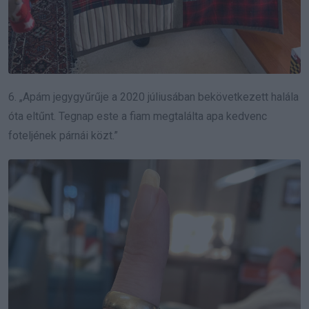
6. „Apám jegygyűrűje a 2020 júliusában bekövetkezett halála
óta eltűnt. Tegnap este a fiam megtalálta apa kedvenc
foteljének párnái közt.”