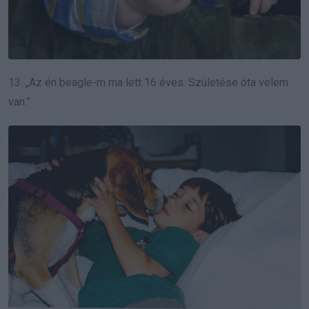
13. „Az én beagle-m ma lett 16 éves. Születése óta velem
van.”