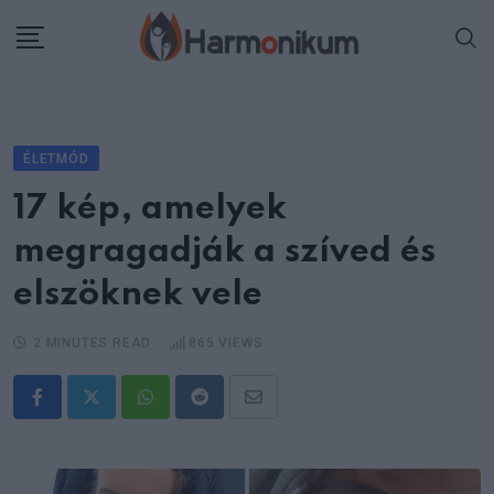
Skip
to
content
ÉLETMÓD
17 kép, amelyek
megragadják a szíved és
elszöknek vele
2 MINUTES READ
865
VIEWS
Whatsapp
Reddit
Share
via
Email