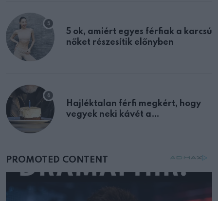
5 ok, amiért egyes férfiak a karcsú
nőket részesítik előnyben
Hajléktalan férfi megkért, hogy
vegyek neki kávét a
születésnapján – órákkal később
mellettem ült az első osztályon