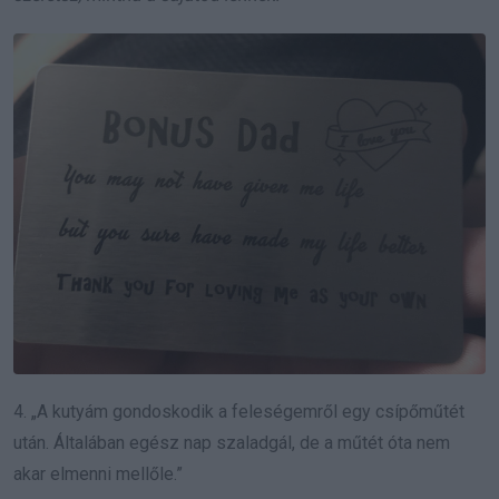
4. „A kutyám gondoskodik a feleségemről egy csípőműtét
után. Általában egész nap szaladgál, de a műtét óta nem
akar elmenni mellőle.”