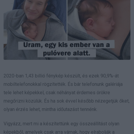
2020-ban 1,43 billió fénykép készült, és ezek 90,9%-át
mobiltelefonokkal rögzítették. És bár telefonunk galériája
tele lehet képekkel, csak néhányat érdemes örökre
megőrizni közülük. És ha sok évvel később nézegetjük őket,
olyan érzés lehet, mintha időutazást tennénk.
Vigyázz, mert mi a készítettünk egy összeállítást olyan
képekből, amelyek csak arra várnak, hogy elrabolják a