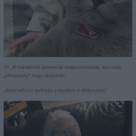
10. „A mamámnál demenciát diagnosztizáltak, ami miatt
„elfelejtette”, hogy skizofrén.”
„Most először tarthatja a kezében a dédunokáit.”