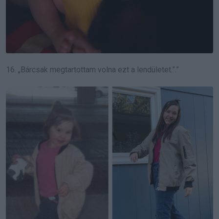
16. „Bárcsak megtartottam volna ezt a lendületet.”.”