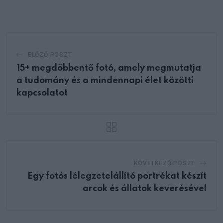
Email
ELŐZŐ POSZT
15+ megdöbbentő fotó, amely megmutatja
a tudomány és a mindennapi élet közötti
kapcsolatot
KÖVETKEZŐ POSZT
Egy fotós lélegzetelállító portrékat készít
arcok és állatok keverésével