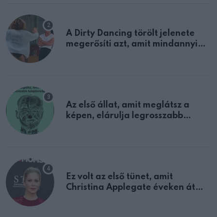
A Dirty Dancing törölt jelenete
megerősíti azt, amit mindannyian
sejtettünk
Az első állat, amit meglátsz a
képen, elárulja legrosszabb
tulajdonságodat
Ez volt az első tünet, amit
Christina Applegate éveken át
félreértett, pedig a szklerózis
multiplex egyértelmű jele volt