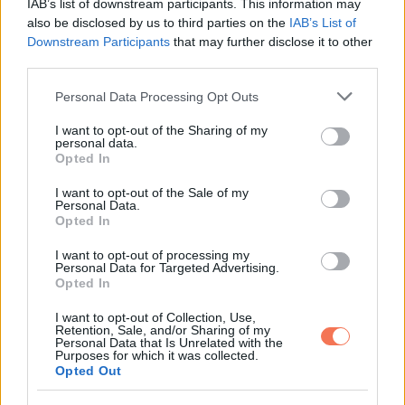
IAB’s list of downstream participants. This information may
also be disclosed by us to third parties on the
IAB’s List of
11. „A kutyusom, az első éjszaka velünk kölyökként, és 7
Downstream Participants
that may further disclose it to other
évvel később – ugyanabban az ágyban.”
third parties.
Please note that this website/app uses one or more Google
Personal Data Processing Opt Outs
services and may gather and store information including but
not limited to your visit or usage behaviour. You may click to
I want to opt-out of the Sharing of my
personal data.
grant or deny consent to Google and its third-party tags to
Opted In
use your data for below specified purposes in below Google
consent section.
I want to opt-out of the Sale of my
Personal Data.
Opted In
I want to opt-out of processing my
Personal Data for Targeted Advertising.
Opted In
I want to opt-out of Collection, Use,
Retention, Sale, and/or Sharing of my
Personal Data that Is Unrelated with the
Purposes for which it was collected.
Opted Out