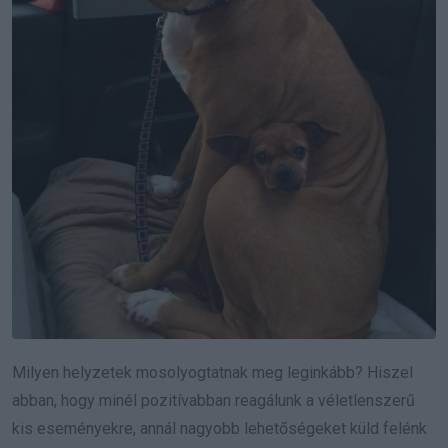
Milyen helyzetek mosolyogtatnak meg leginkább? Hiszel
abban, hogy minél pozitívabban reagálunk a véletlenszerű
kis eseményekre, annál nagyobb lehetőségeket küld felénk