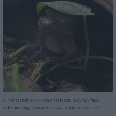
6. ”A macskám és a kutyám azt hiszik, hogy egy fajba
tartoznak, vagy talán csak viccesen kinéző testvérek.”