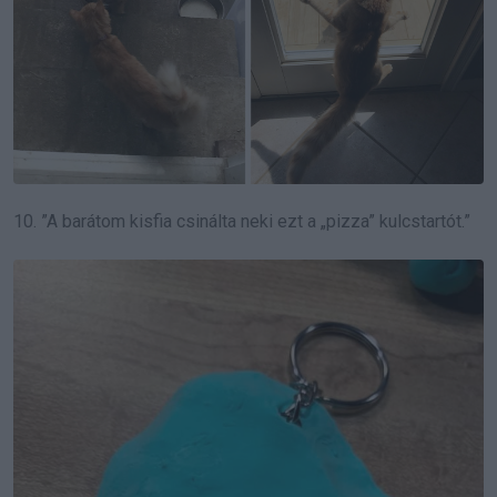
10. ”A barátom kisfia csinálta neki ezt a „pizza” kulcstartót.”