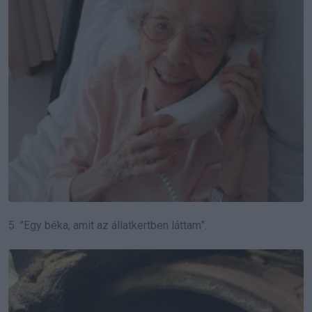
5. ”Egy béka, amit az állatkertben láttam”.