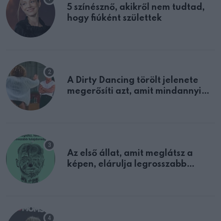
5 színésznő, akikről nem tudtad,
hogy fiúként születtek
A Dirty Dancing törölt jelenete
megerősíti azt, amit mindannyian
sejtettünk
Az első állat, amit meglátsz a
képen, elárulja legrosszabb
tulajdonságodat