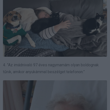
4. ”Az imádnivaló 97 éves nagymamám olyan boldognak
tűnik, amikor anyukámmal beszélget telefonon.”