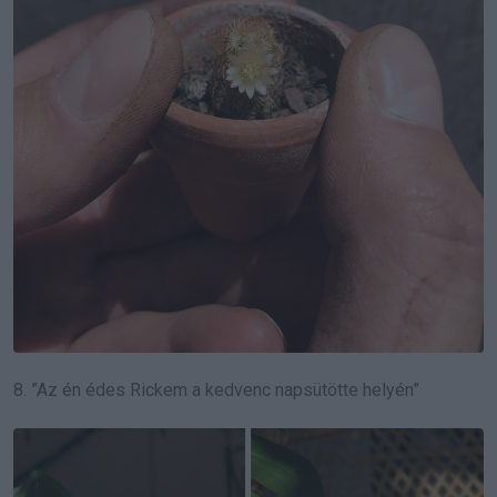
8. ”Az én édes Rickem a kedvenc napsütötte helyén”