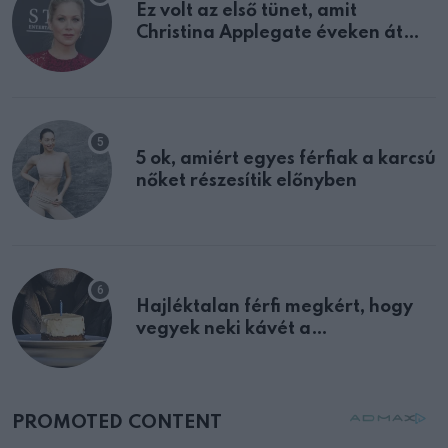
Ez volt az első tünet, amit
Christina Applegate éveken át
félreértett, pedig a szklerózis
multiplex egyértelmű jele volt
5 ok, amiért egyes férfiak a karcsú
nőket részesítik előnyben
Hajléktalan férfi megkért, hogy
vegyek neki kávét a
születésnapján – órákkal később
mellettem ült az első osztályon