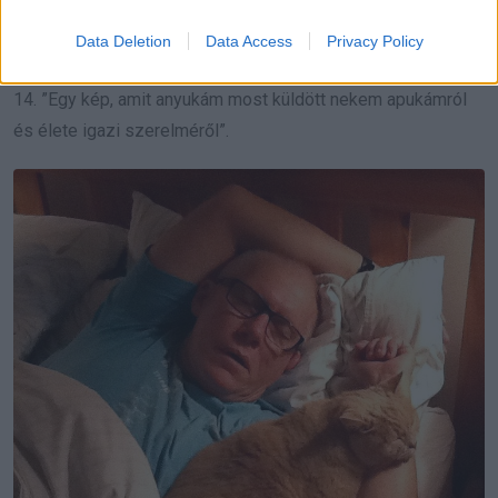
Data Deletion
Data Access
Privacy Policy
14. ”Egy kép, amit anyukám most küldött nekem apukámról
és élete igazi szerelméről”.