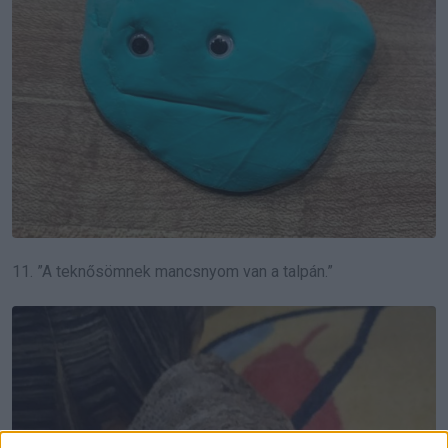
11. ”A teknősömnek mancsnyom van a talpán.”