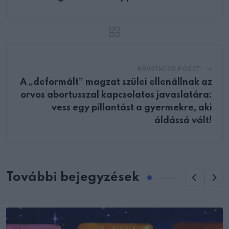
KÖVETKEZŐ POSZT
A „deformált” magzat szülei ellenállnak az
orvos abortusszal kapcsolatos javaslatára:
vess egy pillantást a gyermekre, aki
áldássá vált!
További bejegyzések