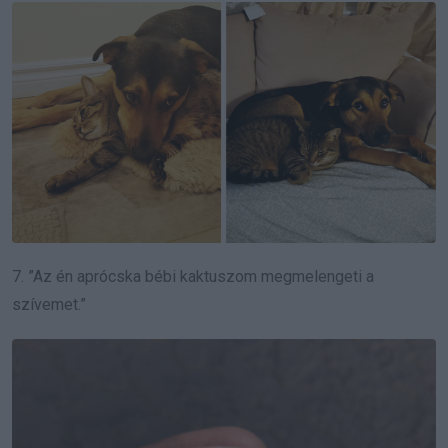
7. ”Az én aprócska bébi kaktuszom megmelengeti a
szívemet.”