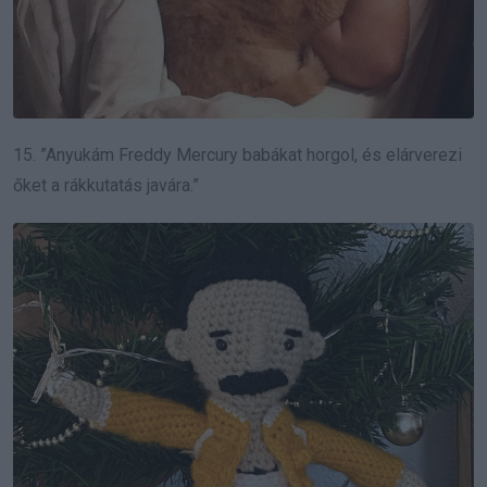
15. ”Anyukám Freddy Mercury babákat horgol, és elárverezi
őket a rákkutatás javára.”