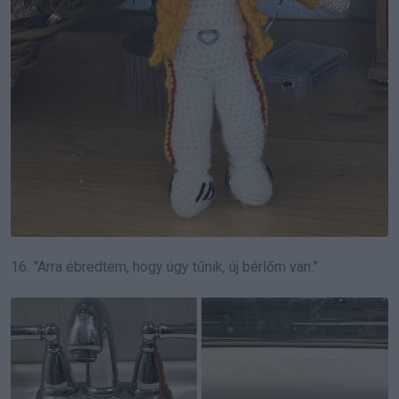
16. ”Arra ébredtem, hogy úgy tűnik, új bérlőm van.”