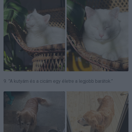
9. ”A kutyám és a cicám egy életre a legjobb barátok.”