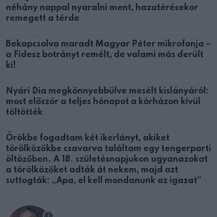
néhány nappal nyaralni ment, hazatérésekor
remegett a térde
Bekapcsolva maradt Magyar Péter mikrofonja –
a Fidesz botrányt remélt, de valami más derült
ki!
Nyári Dia megkönnyebbülve mesélt kislányáról:
most először a teljes hónapot a kórházon kívül
töltötték
Örökbe fogadtam két ikerlányt, akiket
törölközőkbe csavarva találtam egy tengerparti
öltözőben. A 18. születésnapjukon ugyanazokat
a törölközőket adták át nekem, majd azt
suttogták: „Apa, el kell mondanunk az igazat”