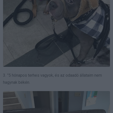
3. ”5 hónapos terhes vagyok, és az odaadó állataim nem
hagynak békén.