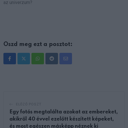
az univerzum?
Oszd meg ezt a posztot:
Whatsapp
Reddit
Share
via
Email
ELŐZŐ POSZT
Egy fotós megtalálta azokat az embereket,
akikről 40 évvel ezelőtt készített képeket,
és most egészen másképp néznek ki