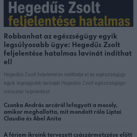
Robbanhat az egészségügy egyik
legsúlyosabb ügye: Hegedűs Zsolt
feljelentése hatalmas lavinát indíthat
el!
Hegedűs Zsolt feljelentése indíthatja el az egészségügy
egyik legnagyobb lavináját Hegedűs Zsolt egészségügyi
miniszter feljelentést
Csonka András arcáról lefagyott a mosoly,
amikor meghallotta, mit mondott róla Liptai
Claudia és Ábel Anita
A férjem ikreink tervezett császármetszése előtt