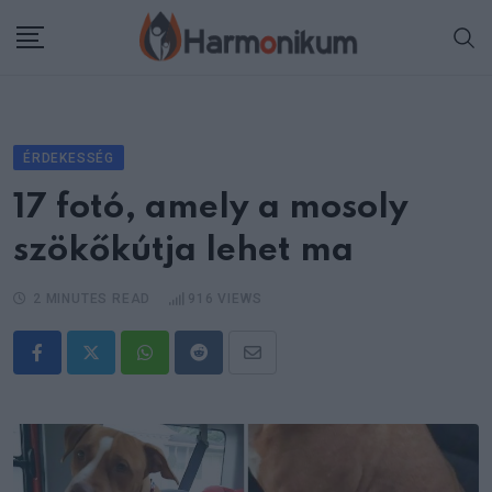
Skip
to
content
ÉRDEKESSÉG
17 fotó, amely a mosoly
szökőkútja lehet ma
2 MINUTES READ
916
VIEWS
Whatsapp
Reddit
Share
via
Email