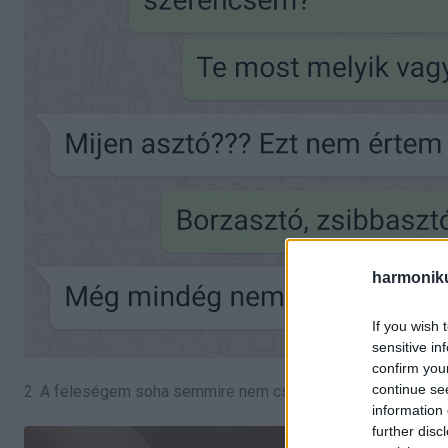
harmonik
If you wish 
sensitive in
confirm you
continue se
2. A feleségem soha semmire nem csavarja vissza rendesen a
information 
further disc