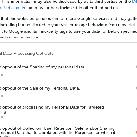
. This information may also be disclosed by us to third parties on the
IA
Participants
that may further disclose it to other third parties.
 that this website/app uses one or more Google services and may gath
including but not limited to your visit or usage behaviour. You may click 
 to Google and its third-party tags to use your data for below specifi
ogle consent section.
l Data Processing Opt Outs
o opt-out of the Sharing of my personal data.
In
o opt-out of the Sale of my Personal Data.
In
to opt-out of processing my Personal Data for Targeted
ing.
In
o opt-out of Collection, Use, Retention, Sale, and/or Sharing
ersonal Data that Is Unrelated with the Purposes for which it
lected.