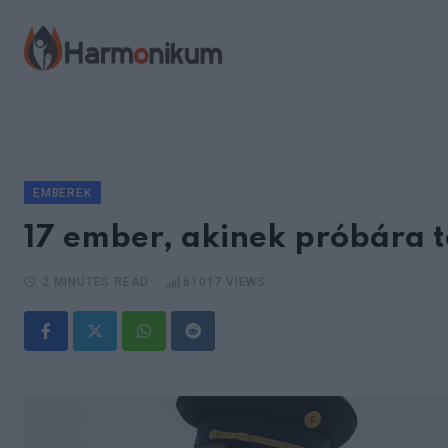
Skip
to
content
EMBEREK
17 ember, akinek próbára t
2 MINUTES READ
61017
VIEWS
Whatsapp
Reddit