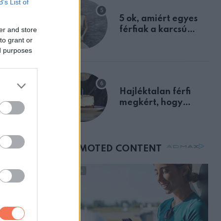
B’s List of
egyértelmű jele volt
5 ok, amiért egyes
férfiak a karcsú
er and store
to grant or
nőket részesítik
ed purposes
előnyben
Hajléktalan férfi
megkért, hogy
vegyek neki kávét a
születésnapján –
órákkal később
mellettem ült az első
osztályon