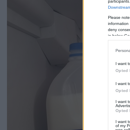
participants
Downstream 
Please note
information 
deny consent
in below Go
Persona
I want t
Opted 
I want t
Opted 
I want 
Advertis
Opted 
I want t
of my P
was col