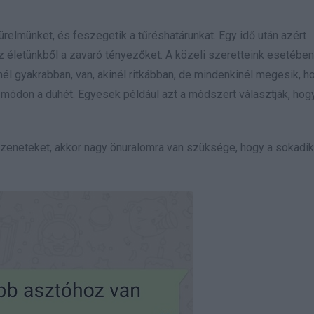
relmünket, és feszegetik a tűréshatárunkat. Egy idő után azért
z életünkből a zavaró tényezőket. A közeli szeretteink esetébe
 gyakrabban, van, akinél ritkábban, de mindenkinél megesik, h
-módon a dühét. Egyesek például azt a módszert választják, hog
zeneteket, akkor nagy önuralomra van szüksége, hogy a sokadik 