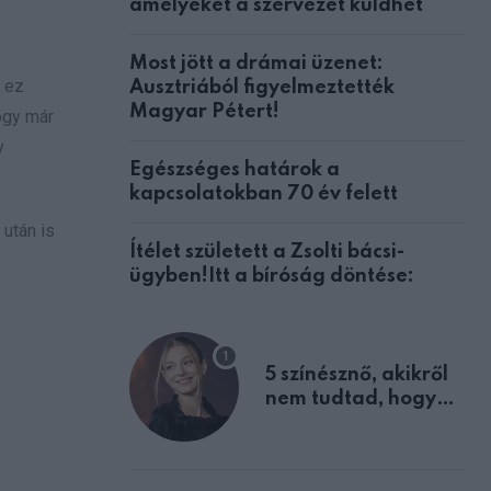
amelyeket a szervezet küldhet
Most jött a drámai üzenet:
n ez
Ausztriából figyelmeztették
Magyar Pétert!
ogy már
y
Egészséges határok a
kapcsolatokban 70 év felett
után is
Ítélet született a Zsolti bácsi-
ügyben!Itt a bíróság döntése:
5 színésznő, akikről
nem tudtad, hogy
fiúként születtek