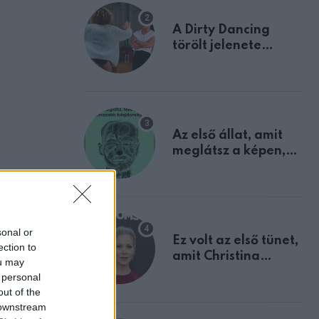
A Dirty Dancing
törölt jelenete
megerősíti azt, amit
mindannyian
sejtettünk
Az első állat, amit
meglátsz a képen,
elárulja legrosszabb
tulajdonságodat
sonal or
Ez volt az első tünet,
ection to
amit Christina
ou may
Applegate éveken
 personal
át félreértett, pedig
out of the
a szklerózis
 downstream
multiplex