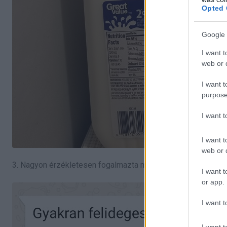
Opted 
Google 
I want t
web or d
I want t
purpose
I want 
I want t
web or d
3. Nagyon érzékletesen fogalmazta meg számára az igazság
I want t
or app.
I want t
I want t