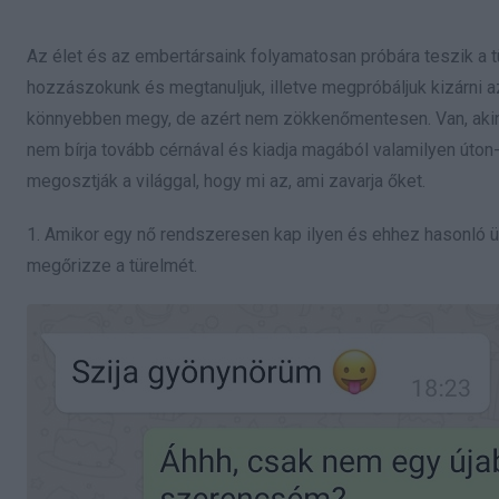
Az élet és az embertársaink folyamatosan próbára teszik a tü
hozzászokunk és megtanuljuk, illetve megpróbáljuk kizárni a
könnyebben megy, de azért nem zökkenőmentesen. Van, akinél
nem bírja tovább cérnával és kiadja magából valamilyen úton
megosztják a világgal, hogy mi az, ami zavarja őket.
1. Amikor egy nő rendszeresen kap ilyen és ehhez hasonló ü
megőrizze a türelmét.