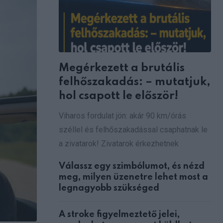
Megérkezett a brutális
felhőszakadás: – mutatjuk,
hol csapott le először!
Viharos fordulat jön: akár 90 km/órás
széllel és felhőszakadással csaphatnak le
a zivatarok! Zivatarok érkezhetnek
Válassz egy szimbólumot, és nézd
meg, milyen üzenetre lehet most a
legnagyobb szükséged
A stroke figyelmeztető jelei,