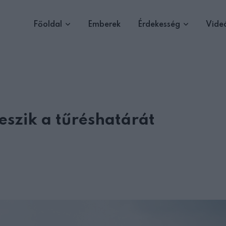
Főoldal
Emberek
Érdekesség
Vide
eszik a tűréshatárát