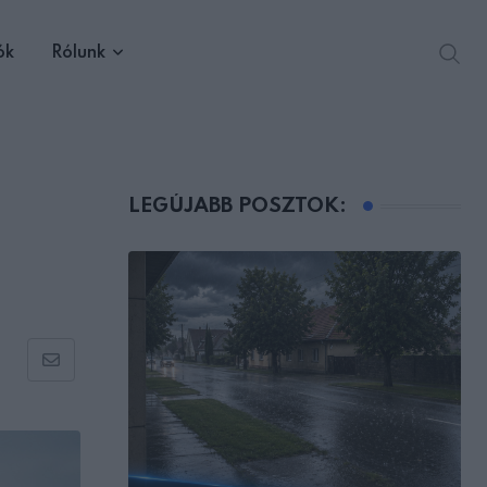
ók
Rólunk
LEGÚJABB POSZTOK:
Share
via
Email