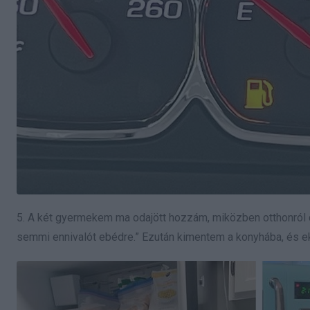
5. A két gyermekem ma odajött hozzám, miközben otthonról 
semmi ennivalót ebédre.” Ezután kimentem a konyhába, és ek