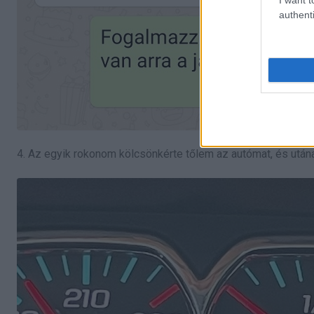
authenti
4. Az egyik rokonom kölcsönkérte tőlem az autómat, és utána